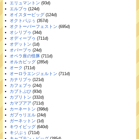
エリュマントン
(93d)
エルブゥ
(124d)
オイスターピッグ
(124d)
オクトパぶぅ
(357d)
オクトーバーフェストン
(695d)
オシリブゥ
(34d)
オディーブゥ
(711d)
オデットン
(1d)
オパーブゥ
(24d)
オペラ座の怪豚
(711d)
オルカピッグ
(285d)
オーク
(711d)
オーロラエンジェルトン
(711d)
カナリブゥ
(121d)
カフェブゥ
(24d)
カブトぶひ
(93d)
カプリトン
(332d)
カマプアア
(711d)
カーネートン
(398d)
ガブゥリエル
(24d)
ガーネットン
(1d)
キウイピッグ
(640d)
キジぶぅ
(711d)
キャプテン・ピッグ
(285d)