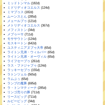
ミッドトンマル
(182d)
ミドリディオコエルス
(124d)
ミマブゥス
(182d)
ムーンスとん
(285d)
メェールブゥ
(121d)
メトリディオコエルス
(367d)
メフィストン
(34d)
メブゥーサ
(711d)
モササウトン
(124d)
モスキートン
(642d)
ユスティニアヌブゥ大帝
(65d)
ライトン兄弟・ウィルバー
(65d)
ライトン兄弟・オーヴィル
(65d)
ライフセーブゥ
(261d)
ラス・ファジャブゥ
(124d)
ラッキーセブゥ
(155d)
ラトンツェル
(565d)
ラムぶぅ
(65d)
ランプの魔豚
(695d)
ラ・トンマティーナ
(285d)
リンゴ売りの豚
(711d)
リースピッグ
(711d)
ルビーピッグ
(34d)