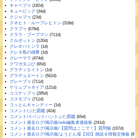
キャベブゥ
(182d)
キューピッグ
(34d)
クジャブゥ
(23d)
クネヒト・ループレヒトン
(318d)
クラブゥ
(678d)
クララ・ブーブマン
(711d)
クルポットン
(120d)
クレオパトンラ
(1d)
クレタ島の雄豚
(1d)
クレーマラ
(474d)
クワガタぶひ
(65d)
グラディエイトン
(1d)
グラデュエートン
(562d)
グレーブゥ
(711d)
ケリュブゥネイア
(121d)
ココナッブゥ
(285d)
コスモブゥ
(711d)
コッとんキャンディー
(1d)
コメント/ぶた図鑑
(42d)
コメント/イベントハントぶた図鑑
(65d)
コメント過去ログ/掲示板/wiki編集者連絡板
(241d)
コメント過去ログ/掲示板/【質問はここで！】質問板
(107d)
コメント過去ログ/掲示板/ようとん場【3D】雑談＆情報交換板
(8