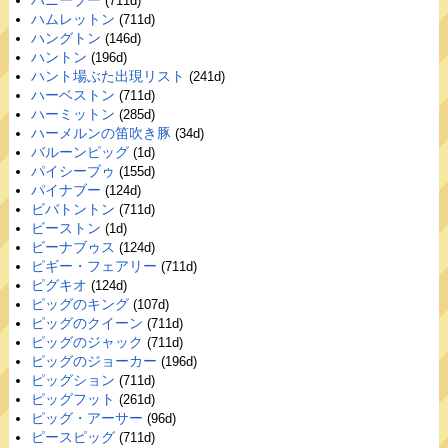
ハニーブー
(711d)
ハムレットン
(711d)
ハングトン
(146d)
ハントン
(196d)
ハント場ぶた出現リスト
(241d)
ハーベストン
(711d)
ハーミットン
(285d)
ハーメルンの笛吹き豚
(34d)
バルーンピッグ
(1d)
パイシーブゥ
(155d)
パイナブー
(124d)
ビバトントン
(711d)
ビーストン
(1d)
ビーナブゥス
(124d)
ピギー・フェアリー
(711d)
ピグキオ
(124d)
ピッグのキング
(107d)
ピッグのクイーン
(711d)
ピッグのジャック
(711d)
ピッグのジョーカー
(196d)
ピッグション
(711d)
ピッグフット
(261d)
ピッグ・アーサー
(96d)
ピースピッグ
(711d)