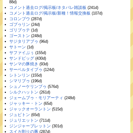
88d)
コメント過去ログ/掲示板/ネタバレ雑談板
(241d)
コメント過去ログ/掲示板/新種！情報交換板
(107d)
コロンブウ
(287d)
ゴブゥリン
(24d)
ゴリブゥテ
(1d)
ゴーストン
(248d)
サジタリアブゥ
(96d)
サトーン
(1d)
サファイぶぅ
(155d)
サンドピッグ
(430d)
サンマの豚焼き
(93d)
サーベルタイブゥ
(124d)
シトンリン
(155d)
シマリブゥ
(196d)
シュノーケリンブゥ
(576d)
シルクハットン
(261d)
ジェームブゥ・モリアーティ
(248d)
ジャッキー・トン
(65d)
ジャックオーラントン
(515d)
ジュピトン
(65d)
ジュリエットン
(711d)
ジンジャーブレットン
(301d)
スイカ割りの豚
(287d)