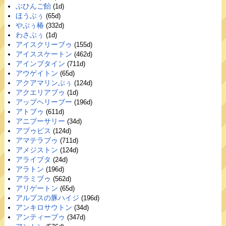
ぶひんご飴
(1d)
ほうぶぅ
(65d)
やぶぅ椿
(332d)
わさぶぅ
(1d)
アイスクリーブゥ
(155d)
アイススケートン
(462d)
アインブタイン
(711d)
アウゲイトン
(65d)
アクアマリンぶぅ
(124d)
アクエリアブゥ
(1d)
アップヘリーブー
(196d)
アトブゥ
(611d)
アニブーサリー
(34d)
アブゥビス
(124d)
アマテラブゥ
(711d)
アメジストン
(124d)
アライブタ
(24d)
アラトン
(196d)
アラミブゥ
(562d)
アリゲートン
(65d)
アルプスの豚ハイジ
(196d)
アンキロサウトン
(34d)
アンティーブゥ
(347d)