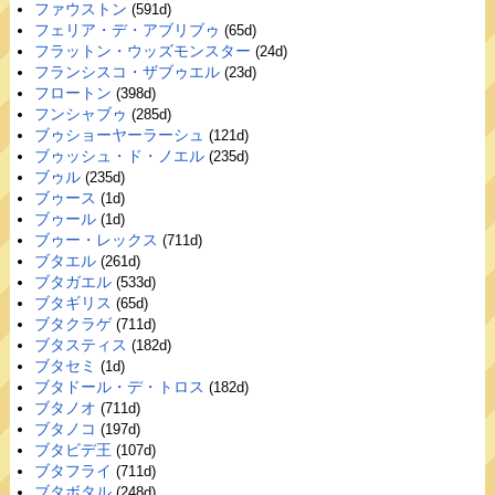
ファウストン
(591d)
フェリア・デ・アブリブゥ
(65d)
フラットン・ウッズモンスター
(24d)
フランシスコ・ザブゥエル
(23d)
フロートン
(398d)
フンシャブゥ
(285d)
ブゥショーヤーラーシュ
(121d)
ブゥッシュ・ド・ノエル
(235d)
ブゥル
(235d)
ブゥース
(1d)
ブゥール
(1d)
ブゥー・レックス
(711d)
ブタエル
(261d)
ブタガエル
(533d)
ブタギリス
(65d)
ブタクラゲ
(711d)
ブタスティス
(182d)
ブタセミ
(1d)
ブタドール・デ・トロス
(182d)
ブタノオ
(711d)
ブタノコ
(197d)
ブタビデ王
(107d)
ブタフライ
(711d)
ブタボタル
(248d)