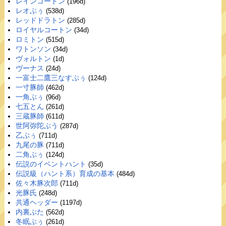
レインコートン
(196d)
レオぶぅ
(538d)
レッドドラトン
(285d)
ロイヤルコートン
(34d)
ロミトン
(515d)
ワトンソン
(34d)
ヴォルトン
(1d)
ヴーナス
(24d)
一富士二鷹三なすぶぅ
(124d)
一寸豚師
(462d)
一角ぶぅ
(96d)
七五とん
(261d)
三蔵豚師
(611d)
世阿弥陀ぶう
(287d)
乙ぶぅ
(711d)
九尾の豚
(711d)
二角ぶぅ
(124d)
伝説のイベントハント
(35d)
伝説級（ハント系）育成の基本
(484d)
佐々木豚次郎
(711d)
光豚氏
(248d)
共通ヘッダー
(1197d)
内裏ぶた
(562d)
冬眠ぶぅ
(261d)