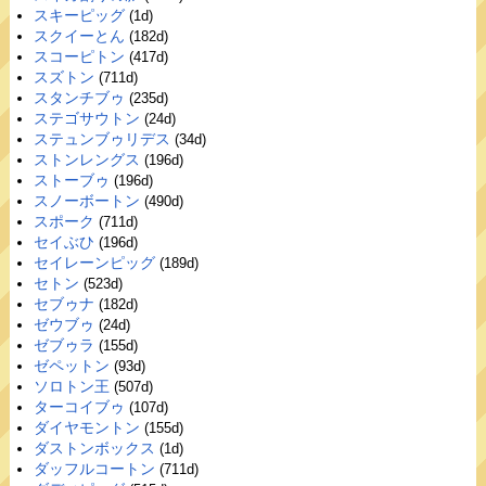
スキーピッグ
(1d)
スクイーとん
(182d)
スコーピトン
(417d)
スズトン
(711d)
スタンチブゥ
(235d)
ステゴサウトン
(24d)
ステュンブゥリデス
(34d)
ストンレングス
(196d)
ストーブゥ
(196d)
スノーボートン
(490d)
スポーク
(711d)
セイぶひ
(196d)
セイレーンピッグ
(189d)
セトン
(523d)
セブゥナ
(182d)
ゼウブゥ
(24d)
ゼブゥラ
(155d)
ゼペットン
(93d)
ソロトン王
(507d)
ターコイブゥ
(107d)
ダイヤモントン
(155d)
ダストンボックス
(1d)
ダッフルコートン
(711d)