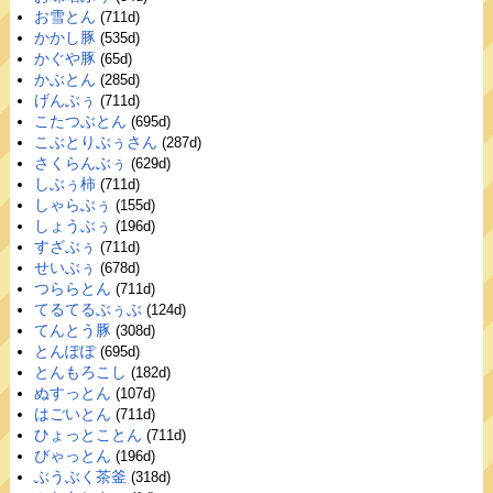
お雪とん
(711d)
かかし豚
(535d)
かぐや豚
(65d)
かぶとん
(285d)
げんぶぅ
(711d)
こたつぶとん
(695d)
こぶとりぶぅさん
(287d)
さくらんぶぅ
(629d)
しぶぅ柿
(711d)
しゃらぶぅ
(155d)
しょうぶぅ
(196d)
すざぶぅ
(711d)
せいぶぅ
(678d)
つららとん
(711d)
てるてるぶぅぶ
(124d)
てんとう豚
(308d)
とんぽぽ
(695d)
とんもろこし
(182d)
ぬすっとん
(107d)
はごいとん
(711d)
ひょっとことん
(711d)
びゃっとん
(196d)
ぶうぶく茶釜
(318d)