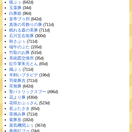
猿ぶぅ
(642d)
玉藻豚
(34d)
白豚姫
(96d)
皇帝ブゥ邦
(642d)
真珠の耳飾りの豚
(711d)
眠れる森の美豚
(711d)
石川五右衛豚
(300d)
秋さぶぅ
(711d)
端午のぶた
(155d)
竹取のお豚
(515d)
系統図交換所
(35d)
紅巾軍朱元とん
(65d)
織ぶぅ
(711d)
羊飼いブタビデ
(196d)
羽柴豚吉
(711d)
耳無豚
(642d)
聖パトリックスブー
(496d)
花より豚
(430d)
花咲かぶぅさん
(523d)
若ぶたさき
(65d)
茶摘み豚
(711d)
菊豚形
(182d)
蒸気機関ぶぅ
(367d)
薔薇紅ブゥ
(24d)