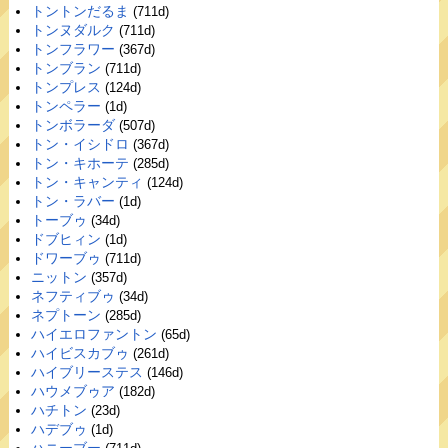
トントンだるま
(711d)
トンヌダルク
(711d)
トンフラワー
(367d)
トンブラン
(711d)
トンプレス
(124d)
トンペラー
(1d)
トンボラーダ
(507d)
トン・イシドロ
(367d)
トン・キホーテ
(285d)
トン・キャンティ
(124d)
トン・ラバー
(1d)
トーブゥ
(34d)
ドブヒィン
(1d)
ドワーブゥ
(711d)
ニットン
(357d)
ネフティブゥ
(34d)
ネプトーン
(285d)
ハイエロファントン
(65d)
ハイビスカブゥ
(261d)
ハイブリーステス
(146d)
ハウメブゥア
(182d)
ハチトン
(23d)
ハデブゥ
(1d)