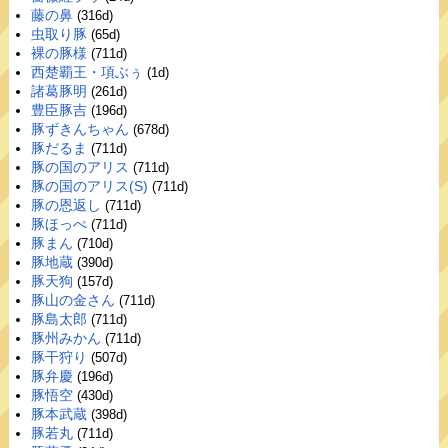
藤の鼻
(316d)
虫取り豚
(65d)
裸の豚様
(711d)
西楚覇王・項ぶぅ
(1d)
諸葛豚明
(261d)
豊臣豚吉
(196d)
豚ずきんちゃん
(678d)
豚だるま
(711d)
豚の国のアリス
(711d)
豚の国のアリス(S)
(711d)
豚の恩返し
(711d)
豚ほっぺ
(711d)
豚まん
(710d)
豚地蔵
(390d)
豚天狗
(157d)
豚山の金さん
(711d)
豚島太郎
(711d)
豚州みかん
(711d)
豚干狩り
(507d)
豚弁慶
(196d)
豚悟空
(430d)
豚本武蔵
(398d)
豚若丸
(711d)