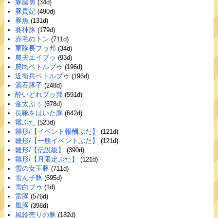
豚藤勇
(34d)
豚貴妃
(490d)
豚魚
(131d)
賽神豚
(179d)
赤毛のトン
(711d)
軍隊長ブゥ邦
(34d)
農夫エイブゥ
(93d)
農民ペトルブゥ
(196d)
近衛兵ペトルブゥ
(196d)
酒吞豚子
(248d)
酔いどれブゥ邦
(591d)
金太ぶぅ
(678d)
長靴をはいた豚
(642d)
雛ぶた
(523d)
雛形/【イベント報酬ぶた】
(121d)
雛形/【一般イベントぶた】
(121d)
雛形/【伝説級】
(390d)
雛形/【月限定ぶた】
(121d)
雪の女王豚
(711d)
雪ん子豚
(695d)
雪白ブゥ
(1d)
雷豚
(576d)
風豚
(398d)
風鈴売りの豚
(182d)