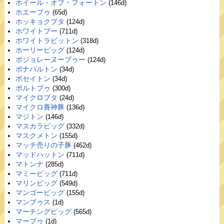
ホイール・オブ・フォートン
(146d)
ホエーブゥ
(65d)
ホッキョクブタ
(124d)
ホワイトブー
(711d)
ホワイトラビットン
(318d)
ホーリーピッグ
(124d)
ボジョレーヌーブゥー
(124d)
ボナパルトン
(34d)
ポセイトン
(34d)
ポルトブゥ
(300d)
マイクロブタ
(24d)
マイクロ賽神豚
(136d)
マジトン
(146d)
マスカラピッグ
(332d)
マスクメトン
(155d)
マッチ売りの子豚
(462d)
マッドハットン
(711d)
マトンナ
(285d)
マミーピッグ
(711d)
マリンピッグ
(549d)
マンゴーピッグ
(155d)
マンブゥス
(1d)
マーチングピッグ
(565d)
マーブゥ
(1d)