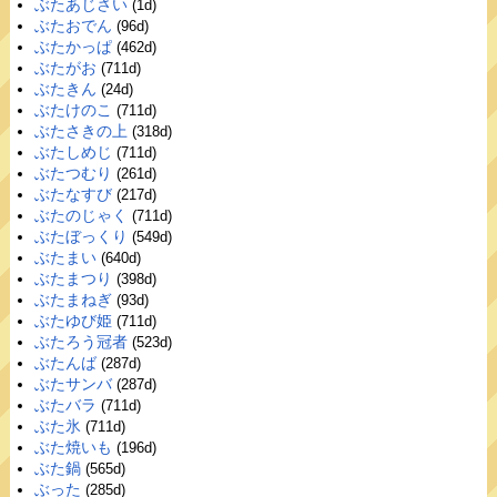
ぶたあじさい
(1d)
ぶたおでん
(96d)
ぶたかっぱ
(462d)
ぶたがお
(711d)
ぶたきん
(24d)
ぶたけのこ
(711d)
ぶたさきの上
(318d)
ぶたしめじ
(711d)
ぶたつむり
(261d)
ぶたなすび
(217d)
ぶたのじゃく
(711d)
ぶたぼっくり
(549d)
ぶたまい
(640d)
ぶたまつり
(398d)
ぶたまねぎ
(93d)
ぶたゆび姫
(711d)
ぶたろう冠者
(523d)
ぶたんば
(287d)
ぶたサンバ
(287d)
ぶたバラ
(711d)
ぶた氷
(711d)
ぶた焼いも
(196d)
ぶた鍋
(565d)
ぶった
(285d)