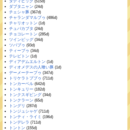
ダディピッグ
(515d)
ダブタニャン
(24d)
チェシャ豚
(367d)
チャランダマルブゥ
(486d)
チャリオットン
(1d)
チュパカブタ
(24d)
チョコレートン
(285d)
ツインピッグ
(34d)
ツバブゥ
(93d)
ティーブゥ
(34d)
テレビトン
(1d)
ディアデムエルトン
(1d)
ディオメデスの人喰い豚
(1d)
デーメーテーブゥ
(347d)
トリケラトプブゥ
(711d)
トンカーベル
(642d)
トンキュリー
(182d)
トンクスギビング
(34d)
トンクラーン
(65d)
トングリ
(287d)
トンジュシャゲ
(711d)
トンティ・ライミ
(196d)
トンデレラ
(711d)
トントン
(155d)