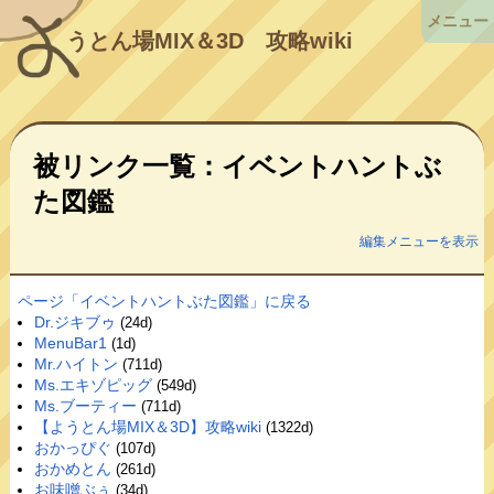
メニュー
うとん場MIX＆3D
攻略wiki
被リンク一覧：イベントハントぶ
た図鑑
編集メニューを表示
ページ「イベントハントぶた図鑑」に戻る
Dr.ジキブゥ
(24d)
MenuBar1
(1d)
Mr.ハイトン
(711d)
Ms.エキゾピッグ
(549d)
Ms.ブーティー
(711d)
【ようとん場MIX＆3D】攻略wiki
(1322d)
おかっぴぐ
(107d)
おかめとん
(261d)
お味噌ぶぅ
(34d)