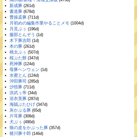
新成豚
(261d)
書道豚
(678d)
曹操孟豚
(711d)
月初めの編集作業やることメモ
(1004d)
月見ぶぅ
(196d)
服部とんぞう
(1d)
木下豚吉郎
(1d)
本の豚
(261d)
桃太ぶぅ
(507d)
桜ぶた餅
(347d)
死神豚
(124d)
母豚ヘンウェン
(1d)
水蜜とん
(124d)
沖田豚司
(285d)
沙悟豚
(711d)
洪武ぅ帝
(34d)
浴衣美豚
(287d)
海賊ぶたひげ
(347d)
灰かぶる豚
(65d)
片耳豚
(308d)
犬ぶぅ
(490d)
狼の皮をかぶった豚
(357d)
猪川豚十郎
(146d)