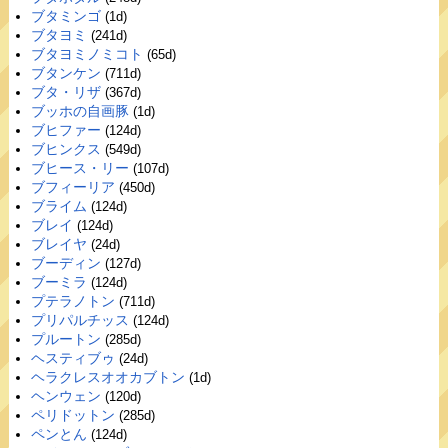
ブタミンゴ
(1d)
ブタヨミ
(241d)
ブタヨミノミコト
(65d)
ブタンケン
(711d)
ブタ・リザ
(367d)
ブッホの自画豚
(1d)
ブヒファー
(124d)
ブヒンクス
(549d)
ブヒース・リー
(107d)
ブフィーリア
(450d)
ブライム
(124d)
ブレイ
(124d)
ブレイヤ
(24d)
ブーディン
(127d)
ブーミラ
(124d)
プテラノトン
(711d)
プリパルチッス
(124d)
プルートン
(285d)
ヘスティブゥ
(24d)
ヘラクレスオオカブトン
(1d)
ヘンウェン
(120d)
ペリドットン
(285d)
ペンとん
(124d)