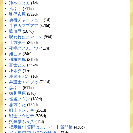
冷やっとん
(1d)
凧ぶぅ
(711d)
劉備玄豚
(332d)
勇者チャーシュー
(1d)
半神カマプアア
(576d)
吸血豚
(287d)
呪われたクマトン
(89d)
土方豚三
(285d)
夜鳴きとんこつ
(417d)
妲己豚
(34d)
孫権仲豚
(248d)
富士とん
(332d)
小ネタ
(17d)
座敷子ぶた
(1d)
弁護士エイブゥ
(711d)
彦ぶぅ
(611d)
徳川豚康
(34d)
怪盗ブタン
(182d)
恵方ぶた
(124d)
戦士トンテキ
(261d)
戦士ブタビデ
(398d)
托鉢僧ぶぅ八
(34d)
掲示板/【質問はここで！】質問板
(436d)
掲示板/新種！情報交換板
(473d)