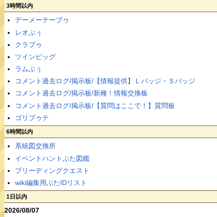
3時間以内
デーメーテーブゥ
レオぶぅ
クラブゥ
ツインピッグ
ラムぶぅ
コメント過去ログ/掲示板/【情報提供】Ｌバッジ・Ｓバッジ
コメント過去ログ/掲示板/新種！情報交換板
コメント過去ログ/掲示板/【質問はここで！】質問板
ゴリブゥテ
6時間以内
系統図交換所
イベントハントぶた図鑑
ブリーディングクエスト
wiki編集用ぶたIDリスト
1日以内
2026/08/07