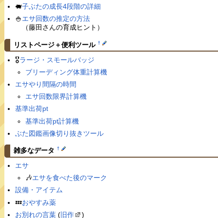
🐖
子ぶたの成長4段階の詳細
🍚
エサ回数の推定の方法
（藤田さんの育成ヒント）
†
リストページ＋便利ツール
🎖
ラージ・スモールバッジ
ブリーディング体重計算機
エサやり間隔の時間
エサ回数限界計算機
基準出荷pt
基準出荷pt計算機
ぶた図鑑画像切り抜きツール
†
雑多なデータ
エサ
🎶
エサを食べた後のマーク
設備・アイテム
💤
おやすみ薬
お別れの言葉
(
旧作
)