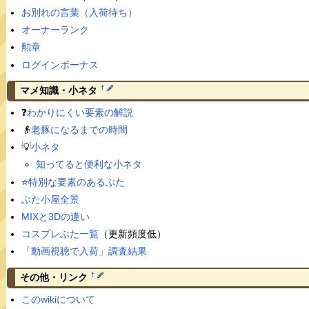
お別れの言葉（入荷待ち）
オーナーランク
勲章
ログインボーナス
†
マメ知識・小ネタ
❓
わかりにくい要素の解説
👴
老豚になるまでの時間
💡
小ネタ
知ってると便利な小ネタ
⭐️
特別な要素のあるぶた
ぶた小屋全景
MIXと3Dの違い
コスプレぶた一覧
（更新頻度低）
「動画視聴で入荷」調査結果
†
その他・リンク
このwikiについて