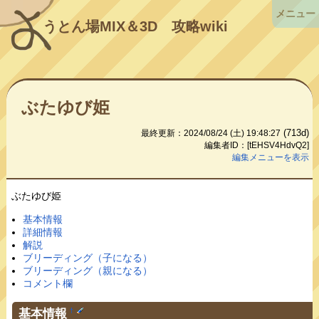
メニュー
うとん場MIX＆3D
攻略wiki
ぶたゆび姫
(713d)
最終更新：2024/08/24 (土) 19:48:27
編集者ID：[tEHSV4HdvQ2]
編集メニューを表示
ぶたゆび姫
基本情報
詳細情報
解説
ブリーディング（子になる）
ブリーディング（親になる）
コメント欄
基本情報
†