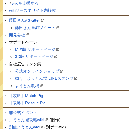
⭐️
wikiを支援する
wikiソースでサイト内検索
藤田さんのtwitter
藤田さん単独ツイート
開発会社
サポートページ
MIX版 サポートページ
3D版 サポートページ
自社広告リンク集
公式オンラインショップ
動く！ようとん場 LINEスタンプ
ようとん劇場
【攻略】Match Pig
【攻略】Rescue Pig
非公式イベント
ようとん場攻略wiki
(旧作)
別館ようとんwiki
(別ゲーwiki)