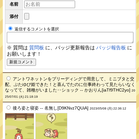
名前
添付
返信するコメントを選択
※ 質問は
質問板
に、バッジ更新報告は
バッジ報告板
に
お願いします！
アントワネットンをブリーディングで用意して、ミニブタと交
配、ぶたゆび姫できた！と喜んでたのに仕事終わって見たらいなく
なってて、雑種がいました‥ショック -- かおりん[iaTf9THC2yo]
20
25/07/01 (火) 21:18:19
後ろ姿と寝姿 -- 名無し[D9KNvz7QUiA]
2023/05/08 (月) 22:36:12