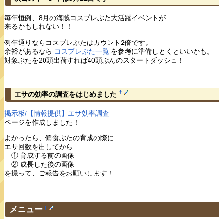
毎年恒例、8月の海賊コスプレぶた大活躍イベントが…
来るかもしれない！！
例年通りならコスプレぶたはカウント2倍です。
余裕があるなら
コスプレぶた一覧
を参考に準備しとくといいかも。
対象ぶたを20頭出荷すれば40頭ぶんのスタートダッシュ！
†
エサの効率の調査をはじめました
掲示板/【情報提供】エサ効率調査
ページを作成しました！
よかったら、偏食ぶたの育成の際に
エサ回数を出してから
① 育成する前の画像
② 成長した後の画像
を撮って、ご報告をお願いします！
メニュー
†