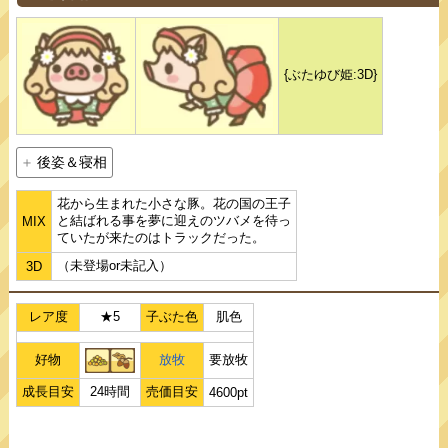
{ぶたゆび姫:3D}
後姿＆寝相
花から生まれた小さな豚。花の国の王子
と結ばれる事を夢に迎えのツバメを待っ
MIX
ていたが来たのはトラックだった。
（未登場or未記入）
3D
レア度
★5
子ぶた色
肌色
好物
放牧
要放牧
成長目安
24時間
売価目安
4600pt