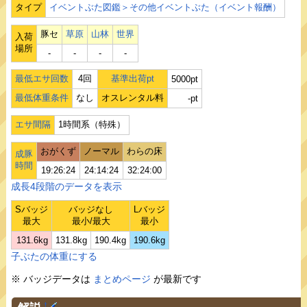
タイプ
イベントぶた図鑑＞その他イベントぶた（イベント報酬）
豚セ
草原
山林
世界
入荷
場所
‐
‐
‐
‐
最低エサ回数
4回
基準出荷pt
5000pt
最低体重条件
なし
オスレンタル料
-pt
エサ間隔
1時間系（特殊）
おがくず
ノーマル
わらの床
成豚
時間
19:26:24
24:14:24
32:24:00
成長4段階のデータを表示
Sバッジ
バッジなし
Lバッジ
最大
最小/最大
最小
131.6kg
131.8kg
190.4kg
190.6kg
子ぶたの体重にする
※ バッジデータは
まとめページ
が最新です
†