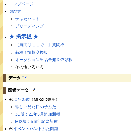
トップページ
遊び方
子ぶたハント
ブリーディング
★ 掲示板 ★
【質問はここで！】質問板
新種！情報交換板
オークション出品告知＆依頼板
その他いろいろ…
†
データ
†
図鑑データ
🐽
ぶた図鑑
（MIX/3D兼用）
珍しい見た目の子ぶた
3D版：21年5月追加新種
MIX版：5周年記念新種
🐽
イベントハント
ぶた図鑑