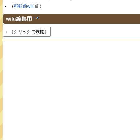
（
移転前wiki
）
wiki編集用
†
（クリックで展開）