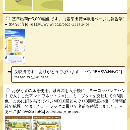
基準出荷pt5,000画像です。（基準出荷pt専用ページに報告済）
-- めねぞう[gFq1zKQwvIw]
2022/06/22 (水) 17:24:50
反映済です～ありがとうございます -- パン[tEHSV4HdvQ2]
2022/06/25 (土) 01:08:38
おがくずの床を使用。系統図を入手後に、ヨーロッパレアハン
トで入手したアントワネットン♀に、ミニブタ♂を交配して☆3肌
色。まめに餌を与えてベジMIX10回どんぐり3回程度の後、5時間前
後で成豚してました。トラックに乗せて名前を確認しました。 --
あっこ[MtlVwSpTpRc]
2022/03/04 (金) 05:36:49