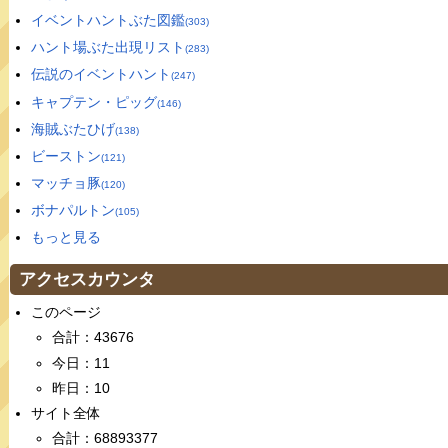
イベントハントぶた図鑑
(303)
ハント場ぶた出現リスト
(283)
伝説のイベントハント
(247)
キャプテン・ピッグ
(146)
海賊ぶたひげ
(138)
ビーストン
(121)
マッチョ豚
(120)
ボナパルトン
(105)
もっと見る
アクセスカウンタ
このページ
合計：43676
今日：11
昨日：10
サイト全体
合計：68893377