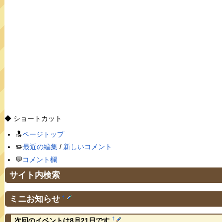
◆ ショートカット
🔝
ページトップ
✏️
最近の編集
/
新しいコメント
💬
コメント欄
サイト内検索
ミニお知らせ
†
†
次回のイベントは8月21日です