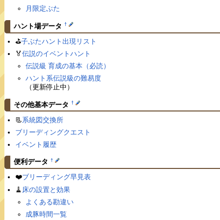
月限定ぶた
†
ハント場データ
⛳️
子ぶたハント出現リスト
🏅
伝説のイベントハント
伝説級 育成の基本（必読）
ハント系伝説級の難易度
（更新停止中）
†
その他基本データ
📃
系統図交換所
ブリーディングクエスト
イベント履歴
†
便利データ
❤️
ブリーディング早見表
🧹
床の設置と効果
よくある勘違い
成豚時間一覧