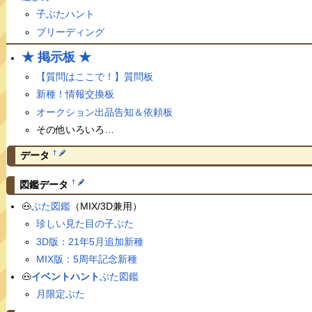
子ぶたハント
ブリーディング
★ 掲示板 ★
【質問はここで！】質問板
新種！情報交換板
オークション出品告知＆依頼板
その他いろいろ…
†
データ
†
図鑑データ
🐽
ぶた図鑑
（MIX/3D兼用）
珍しい見た目の子ぶた
3D版：21年5月追加新種
MIX版：5周年記念新種
🐽
イベントハント
ぶた図鑑
月限定ぶた