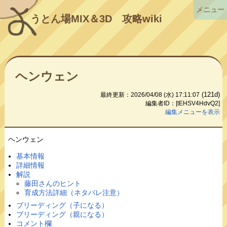
メニュー
うとん場MIX＆3D
攻略wiki
ヘンウェン
(121d)
最終更新：2026/04/08 (水) 17:11:07
編集者ID：[tEHSV4HdvQ2]
編集メニューを表示
ヘンウェン
基本情報
詳細情報
解説
藤田さんのヒント
育成方法詳細（ネタバレ注意）
ブリーディング（子になる）
ブリーディング（親になる）
コメント欄