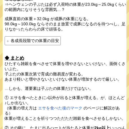
⇒ヘンウェンの子ぶたは必ず入荷時の体重が23.0kg～25.0kgくらい
の範囲内になりそうな雰囲気…？
成豚直前の体重＋32.0kg が成豚の体重になる。
98.0kg～100.0kg ならそのまま放置で成豚になるのを待つべし。足
りなかったらわらの床で頑張る。
各成長段階での体重の目安
◆ まとめ
ひたすら雑穀を食べさせて体重を増やさないといけない、面倒くさ
いぶた。
子ぶたの体重次第で育成の難易度が変わる。
あまり軽いと増やさないといけない体重が増加するので厳しい。
…しかも、運要素は子ぶたの体重だけではない。
① エサを食べたときに♪以外が出ると体重が増える。が、ほとんど
♪しか出ない。
（体重の増え方は
エサを食べた後のマーク
のページに解説があ
る）
体重が増えることを祈りつつただただ雑穀を食べさせるしかない。
② その癖に、たまに出るハートが当たると体重が
2kg以上
いっぺん