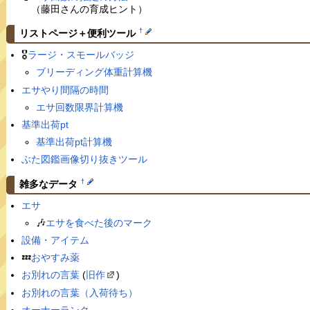
（藤田さんの育成ヒント）
†
リストページ＋便利ツール
🎖
ラージ・スモールバッジ
ブリーディング体重計算機
エサやり間隔の時間
エサ回数限界計算機
基準出荷pt
基準出荷pt計算機
ぶた図鑑画像切り抜きツール
†
雑多なデータ
エサ
🎶
エサを食べた後のマーク
設備・アイテム
💤
おやすみ薬
お別れの言葉
(
旧作
)
お別れの言葉（入荷待ち）
オーナーランク