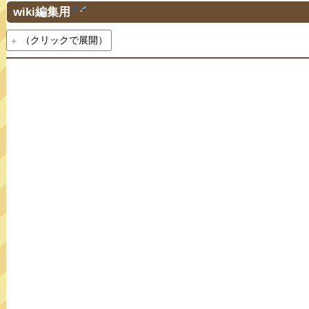
wiki編集用
†
（クリックで展開）