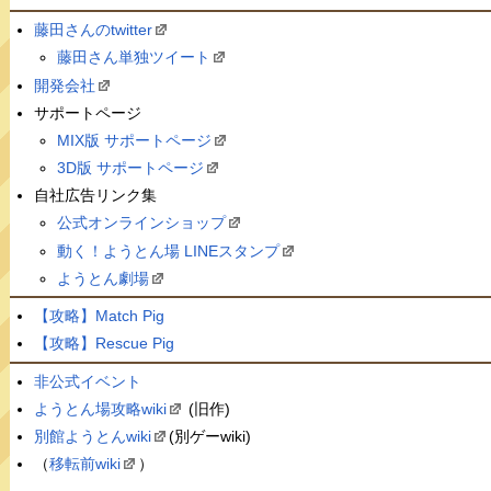
藤田さんのtwitter
藤田さん単独ツイート
開発会社
サポートページ
MIX版 サポートページ
3D版 サポートページ
自社広告リンク集
公式オンラインショップ
動く！ようとん場 LINEスタンプ
ようとん劇場
【攻略】Match Pig
【攻略】Rescue Pig
非公式イベント
ようとん場攻略wiki
(旧作)
別館ようとんwiki
(別ゲーwiki)
（
移転前wiki
）