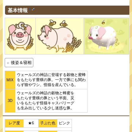
基本情報
†
後姿＆寝相
ウェールズの神話に登場する穀物と蜜蜂
をもたらす豊穣の豚。一方で豚にも関わ
MIX
らず狼やワシ、怪猫を産んでいる。
ウェールズの神話の穀物と蜂蜜を
もたらす豊穣の豚という半面、災
3D
いをもたらす怪猫キャスパリーグ
も生み出している少し迷惑な豚。
レア度
★6
子ぶた色
ピンク