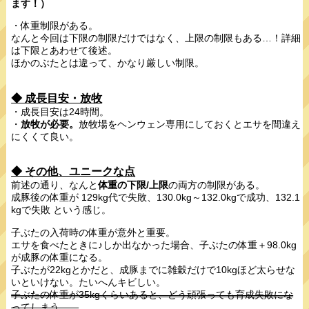
ます！）
・体重制限がある。
なんと今回は下限の制限だけではなく、上限の制限もある…！詳細
は下限とあわせて後述。
ほかのぶたとは違って、かなり厳しい制限。
◆ 成長目安・放牧
・成長目安は24時間。
・
放牧が必要。
放牧場をヘンウェン専用にしておくとエサを間違え
にくくて良い。
◆ その他、ユニークな点
前述の通り、なんと
体重の下限/上限
の両方の制限がある。
成豚後の体重が 129kg代で失敗、130.0kg～132.0kgで成功、132.1
kgで失敗 という感じ。
子ぶたの入荷時の体重が意外と重要。
エサを食べたときに♪しか出なかった場合、子ぶたの体重＋98.0kg
が成豚の体重になる。
子ぶたが22kgとかだと、成豚までに雑穀だけで10kgほど太らせな
いといけない。たいへんキビしい。
子ぶたの体重が35kgくらいあると、どう頑張っても育成失敗にな
ってしまう…。