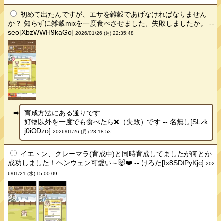
初めて出たんですが、エサを雑穀であげなければなりません
か？ 知らずに雑穀mixを一度食べさせました。失敗しましたか。 --
seo[XbzWWH9kaGo]
2026/01/26 (月) 22:35:48
育成方法にある通りです
好物以外を一度でも食べたら❌（失敗）です -- 名無し[SLzk
j0iODzo]
2026/01/26 (月) 23:18:53
イエトン、クレーマラ(育成中)と同時育成してましたが何とか
成功しました！ヘンウェン可愛い～🐷❤️ -- けろた[Ix8SDfPyKjc]
202
6/01/21 (水) 15:00:09