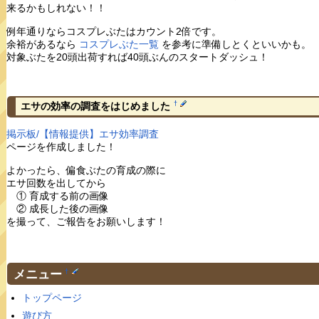
来るかもしれない！！
例年通りならコスプレぶたはカウント2倍です。
余裕があるなら
コスプレぶた一覧
を参考に準備しとくといいかも。
対象ぶたを20頭出荷すれば40頭ぶんのスタートダッシュ！
†
エサの効率の調査をはじめました
掲示板/【情報提供】エサ効率調査
ページを作成しました！
よかったら、偏食ぶたの育成の際に
エサ回数を出してから
① 育成する前の画像
② 成長した後の画像
を撮って、ご報告をお願いします！
メニュー
†
トップページ
遊び方