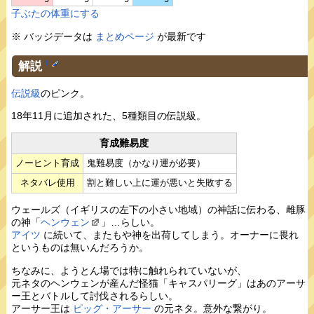
子ぶたの体重にする
※ バッジデータは
まとめページ
が最新です
解説
†
伝説級
のピンク。
18年11月に追加された、5種類目の伝説級。
育成難易度
ノーヒント育成
鬼難易度（かなり運が必要）
ネタバレ使用
割と難しい上に運が悪いと失敗する
ウェールズ（イギリスの左下の小さい地域）の神話に伝わる、雌豚
の神「
ヘンウェン
」…らしい。
アイツ
に続いて、またもや神を出荷してしまう。オーナーに畏れ
というものは無いんだろうか。
ちなみに、ようとん場では特に触れられていないが、
元ネタのヘンウェンが産んだ怪猫「キャスパリーグ」はあのアーサ
ー王とバトルして討伐されるらしい。
アーサー王は
ピッグ・アーサー
の元ネタ。意外な繋がり。