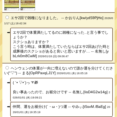
エサ2回で雑種になりました。 -- かおりん[kw/ydS9PjHo]
2026/0
1/17 (土) 19:42:34
エサ2回で体重満たしてるのに雑種になった..と言う事でし
ょうか？
スクショありますか？
こう言う時は、体重満たしていたならばエサ2回あげた時と
成豚後のスクショがあると良いと思いますが.... -- 名無し[y
bLrk0m8CwM]
2026/01/18 (日) 09:06:47
ヘンウェンの体重が一向に増えないので誰か運を分けてくださ
い(°▽°) -- まる[OpRPaxqLJ1Y]
2026/01/01 (木) 16:05:16
( ´• ▽•`)っ ➰🎁
良い事あったので、お裾分けです -- 名無し[IisD4G2w14g]
2
026/01/01 (木) 19:09:21
仲間、運をお裾分け(´・ω・)つ運 -- やみぃ[tSsvM./BaEg]
20
26/01/01 (木) 19:35:19