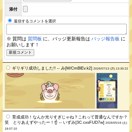
添付
返信するコメントを選択
※ 質問は
質問板
に、バッジ更新報告は
バッジ報告板
に
お願いします！
ギリギリ成功しました!! -- み[M/CmBlEv.k2]
2026/07/13 (月) 13:30:22
育成成功！なんか光りすぎじゃね？これって普通なんですか？
笑 とりあえずやったー！☝️ -- いずみ[3C.cxsFUD7w]
2026/05/16 (土)
18:07:10