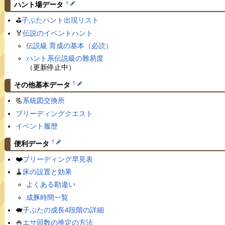
†
ハント場データ
⛳️
子ぶたハント出現リスト
🏅
伝説のイベントハント
伝説級 育成の基本（必読）
ハント系伝説級の難易度
（更新停止中）
†
その他基本データ
📃
系統図交換所
ブリーディングクエスト
イベント履歴
†
便利データ
❤️
ブリーディング早見表
🧹
床の設置と効果
よくある勘違い
成豚時間一覧
🐖
子ぶたの成長4段階の詳細
🍚
エサ回数の推定の方法