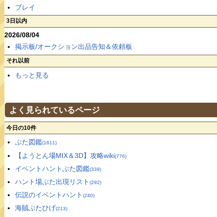
ブレイ
3日以内
2026/08/04
掲示板/オークション出品告知＆依頼板
それ以前
もっと見る
よく見られているページ
今日の10件
ぶた図鑑
(1611)
【ようとん場MIX＆3D】攻略wiki
(776)
イベントハントぶた図鑑
(339)
ハント場ぶた出現リスト
(292)
伝説のイベントハント
(240)
海賊ぶたひげ
(213)