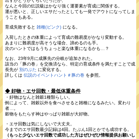
出すかどうかくらいだったが、
なんと今回の伝説級はかなり強く運要素が育成に関係する。
運が悪いと、正しいエサだったとしても一発でアウトになってしま
うこともある。
育成失敗すると
雑種(ピンク)
になる。
入荷したときの体重によって育成の難易度がかなり変動する。
あまりに難易度が高そうな場合、諦めるのも手。
次のハントではもうちょっと楽な体重になるかも…？
なお、23年9月に成豚先の分岐が追加された。
該当の「豚の巻」を交換済なら、特定の育成条件を満たすことで成
長先が
別のぶた
に変化する。
詳しくは
伝説のイベントハント＃豚の巻
を参照。
◆ 好物・エサ回数・最低体重条件
・好物はなんと雑穀1種類らしい。
例によって、雑穀以外を食べさせると雑種になるみたい。変わり
者…。
穀物をもたらす神はやっぱり雑穀が大好物。
・エサ回数は気にしないで大丈夫。
今までのエサ回数最少記録は4回。たぶん1回とかでも成功する。
（もっと少ないエサ回数で成功した方はぜひぜひ情報提供お願いし