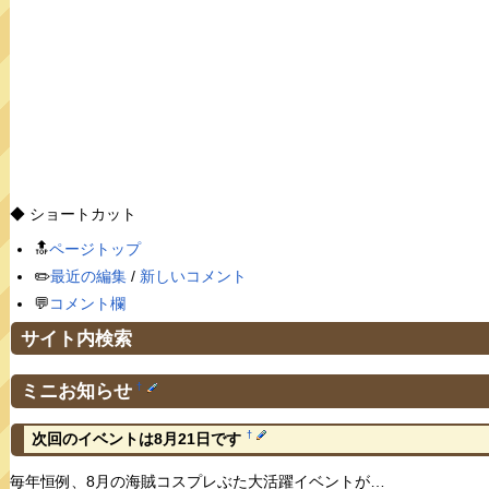
◆ ショートカット
🔝
ページトップ
✏️
最近の編集
/
新しいコメント
💬
コメント欄
サイト内検索
ミニお知らせ
†
†
次回のイベントは8月21日です
毎年恒例、8月の海賊コスプレぶた大活躍イベントが…