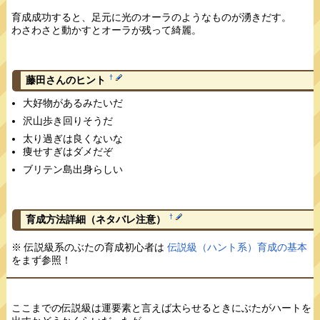
育成成功すると、足元に光のオーラのようなものが湧きだす。
わさわさと動かすとオーラが残って綺麗。
†
藤田さんのヒント
大好物があるみたいだ
沢山歩き回りそうだ
太り過ぎは良くないな
痩せすぎはダメだぞ
ブリテン島出身らしい
†
育成方法詳細
（ネタバレ注意）
※ 伝説級系のぶたの育成初心者は
伝説級（ハント系）育成の基本
をまず参照！
ここまでの伝説級は運要素と言えば太らせるときにぶたがハートを