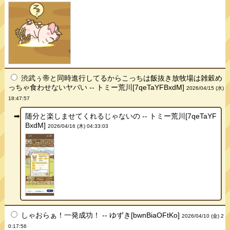
渋武ぅ帝と同時進行してるからこっちは飯抜き放牧場は雑穀め
っちゃ食わせないヤバい -- トミー荒川[7qeTaYFBxdM]
2026/04/15 (水)
18:47:57
随分と楽しませてくれるじゃないの -- トミー荒川[7qeTaYF
BxdM]
2026/04/16 (木) 04:33:03
しゃおらぁ！一発成功！ -- ゆずき[bwnBiaOFtKo]
2026/04/10 (金) 2
0:17:56