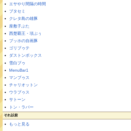
エサやり間隔の時間
ブタセミ
クレタ島の雄豚
座敷子ぶた
西楚覇王・項ぶぅ
ブッホの自画豚
ゴリブゥテ
ダストンボックス
雪白ブゥ
MenuBar1
マンブゥス
チャリオットン
ウラブゥス
サトーン
トン・ラバー
それ以前
もっと見る