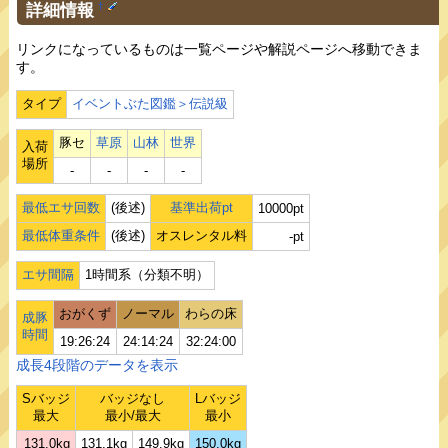
詳細情報
†
リンクになっているものは一覧ページや解説ページへ移動できま
す。
タイプ
イベントぶた図鑑＞伝説級
豚セ
草原
山林
世界
入荷
場所
‐
‐
‐
‐
最低エサ回数
(後述)
基準出荷pt
10000pt
最低体重条件
(後述)
オスレンタル料
-pt
エサ間隔
1時間系（分類不明）
おがくず
ノーマル
わらの床
成豚
時間
19:26:24
24:14:24
32:24:00
成長4段階のデータを表示
Sバッジ
バッジなし
Lバッジ
最大
最小/最大
最小
131.0kg
131.1kg
149.9kg
150.0kg