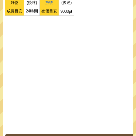
好物
(後述)
放牧
(後述)
成長目安
24時間
売価目安
9000pt