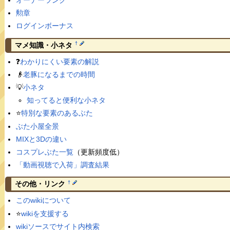
勲章
ログインボーナス
†
マメ知識・小ネタ
❓
わかりにくい要素の解説
👴
老豚になるまでの時間
💡
小ネタ
知ってると便利な小ネタ
⭐️
特別な要素のあるぶた
ぶた小屋全景
MIXと3Dの違い
コスプレぶた一覧
（更新頻度低）
「動画視聴で入荷」調査結果
†
その他・リンク
このwikiについて
⭐️
wikiを支援する
wikiソースでサイト内検索