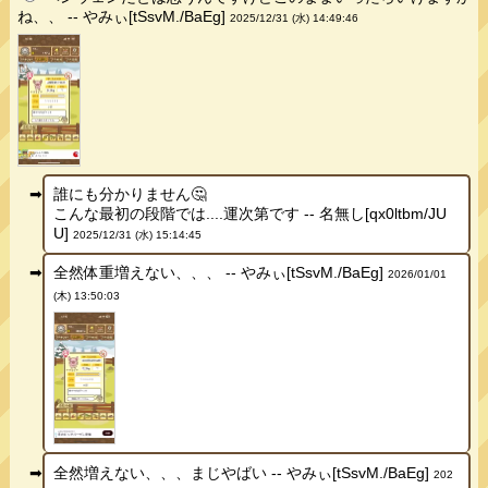
ね、、 -- やみぃ[tSsvM./BaEg]
2025/12/31 (水) 14:49:46
誰にも分かりません🤔
こんな最初の段階では....運次第です -- 名無し[qx0ltbm/JU
U]
2025/12/31 (水) 15:14:45
全然体重増えない、、、 -- やみぃ[tSsvM./BaEg]
2026/01/01
(木) 13:50:03
全然増えない、、、まじやばい -- やみぃ[tSsvM./BaEg]
202