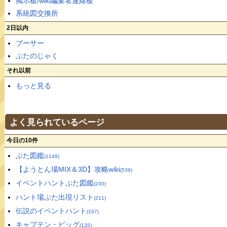
掲示板/wiki編集者連絡板
系統図交換所
2日以内
ブーサー
ぶたのじゃく
それ以前
もっと見る
よく見られているページ
今日の10件
ぶた図鑑
(1149)
【ようとん場MIX＆3D】攻略wiki
(539)
イベントハントぶた図鑑
(230)
ハント場ぶた出現リスト
(211)
伝説のイベントハント
(167)
キャプテン・ピッグ
(135)