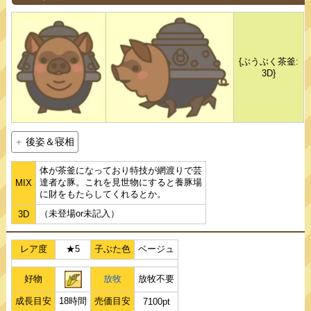
{ぶうぶく茶釜:
3D}
後姿＆寝相
体が茶釜になっており特技が網渡りで芸
達者な豚。これを見世物にすると養豚場
MIX
に財をもたらしてくれるとか。
（未登場or未記入）
3D
レア度
★5
子ぶた色
ベージュ
好物
放牧
放牧不要
成長目安
18時間
売価目安
7100pt