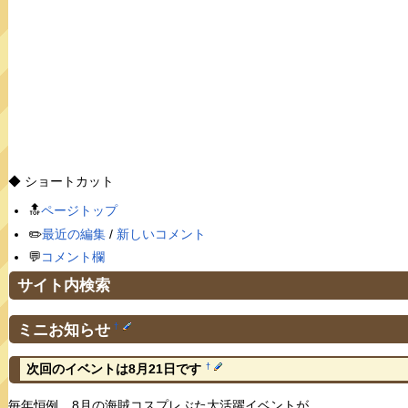
◆ ショートカット
🔝
ページトップ
✏️
最近の編集
/
新しいコメント
💬
コメント欄
サイト内検索
ミニお知らせ
†
†
次回のイベントは8月21日です
毎年恒例、8月の海賊コスプレぶた大活躍イベントが…