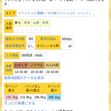
す。
タイプ
イベントぶた図鑑＞その他イベントぶた（ハント）
豚セ
草原
山林
世界
入荷
場所
‐
‐
‐
‐
最低エサ回数
3回
基準出荷pt
6500pt
最低体重条件
なし
オスレンタル料
-pt
エサ間隔
1時間系（特殊）
おがくず
ノーマル
わらの床
成豚
時間
14:34:48
18:10:48
24:18:00
成長4段階のデータを表示
Sバッジ
バッジなし
Lバッジ
最大
最小/最大
最小
131.7kg
131.8kg
186.0kg
186.1kg
子ぶたの体重にする