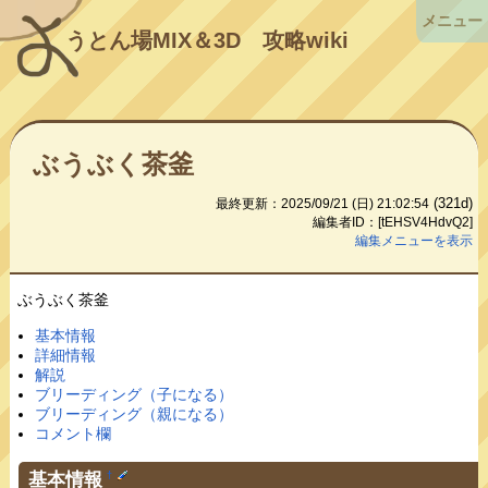
メニュー
うとん場MIX＆3D
攻略wiki
ぶうぶく茶釜
(321d)
最終更新：2025/09/21 (日) 21:02:54
編集者ID：[tEHSV4HdvQ2]
編集メニューを表示
ぶうぶく茶釜
基本情報
詳細情報
解説
ブリーディング（子になる）
ブリーディング（親になる）
コメント欄
基本情報
†