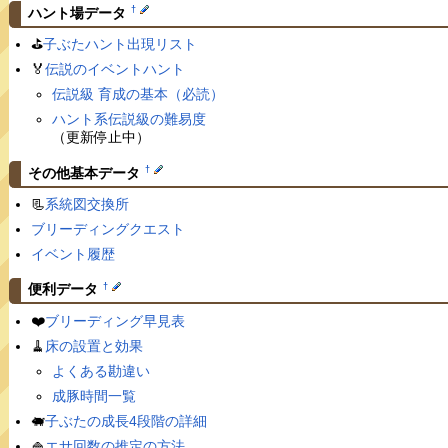
†
ハント場データ
⛳️
子ぶたハント出現リスト
🏅
伝説のイベントハント
伝説級 育成の基本（必読）
ハント系伝説級の難易度
（更新停止中）
†
その他基本データ
📃
系統図交換所
ブリーディングクエスト
イベント履歴
†
便利データ
❤️
ブリーディング早見表
🧹
床の設置と効果
よくある勘違い
成豚時間一覧
🐖
子ぶたの成長4段階の詳細
🍚
エサ回数の推定の方法