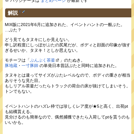
※ バッジデータは
まとめページ
が最新です
解説
†
MIX版に2021年6月に追加された、イベントハントの一般ぶた。
…ぶた？
どう見てもタヌキにしか見えない。
申し訳程度にしっぽがぶたの尻尾だが、ボディと顔面の印象が強す
ぎるせいか、タヌキ！としか思えない。
モチーフは「
ぶんぶく茶釜
」のたぬき。
豚地蔵
・
一寸豚師
の単発日本昔話ぶたと同時に追加された。
タヌキとは違ってサイズがぶたレベルなので、ボディの重さが相当
ありそうな見た目。
もしリアル茶釜だったらトラックの荷台の床が抜けてしまいそう。
トンでもない。
イベントハントのハズレ枠では珍しくレア度が★5と高く、出荷pt
も結構貰える。
見分けるのも簡単なので、偶然捕獲できたら入荷してptを貰うのも
いいかも。