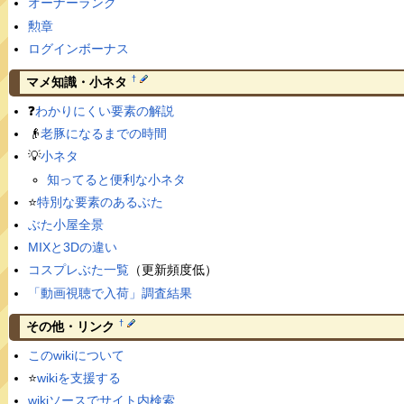
オーナーランク
勲章
ログインボーナス
†
マメ知識・小ネタ
❓
わかりにくい要素の解説
👴
老豚になるまでの時間
💡
小ネタ
知ってると便利な小ネタ
⭐️
特別な要素のあるぶた
ぶた小屋全景
MIXと3Dの違い
コスプレぶた一覧
（更新頻度低）
「動画視聴で入荷」調査結果
†
その他・リンク
このwikiについて
⭐️
wikiを支援する
wikiソースでサイト内検索