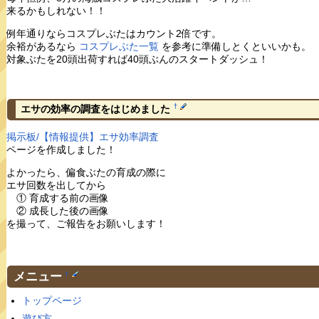
来るかもしれない！！
例年通りならコスプレぶたはカウント2倍です。
余裕があるなら
コスプレぶた一覧
を参考に準備しとくといいかも。
対象ぶたを20頭出荷すれば40頭ぶんのスタートダッシュ！
†
エサの効率の調査をはじめました
掲示板/【情報提供】エサ効率調査
ページを作成しました！
よかったら、偏食ぶたの育成の際に
エサ回数を出してから
① 育成する前の画像
② 成長した後の画像
を撮って、ご報告をお願いします！
メニュー
†
トップページ
遊び方