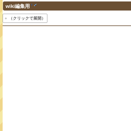
wiki編集用
†
（クリックで展開）