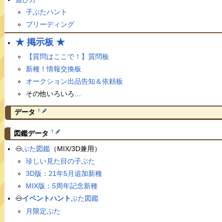
子ぶたハント
ブリーディング
★ 掲示板 ★
【質問はここで！】質問板
新種！情報交換板
オークション出品告知＆依頼板
その他いろいろ…
†
データ
†
図鑑データ
🐽
ぶた図鑑
（MIX/3D兼用）
珍しい見た目の子ぶた
3D版：21年5月追加新種
MIX版：5周年記念新種
🐽
イベントハント
ぶた図鑑
月限定ぶた