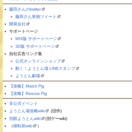
藤田さんのtwitter
藤田さん単独ツイート
開発会社
サポートページ
MIX版 サポートページ
3D版 サポートページ
自社広告リンク集
公式オンラインショップ
動く！ようとん場 LINEスタンプ
ようとん劇場
【攻略】Match Pig
【攻略】Rescue Pig
非公式イベント
ようとん場攻略wiki
(旧作)
別館ようとんwiki
(別ゲーwiki)
（
移転前wiki
）