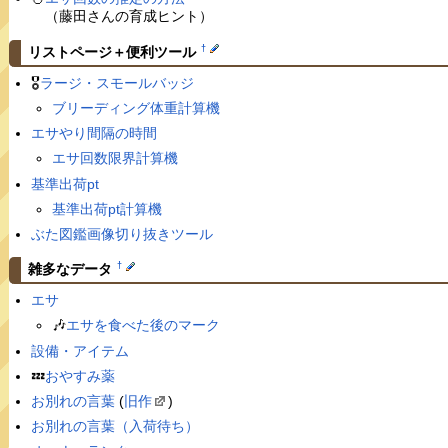
（藤田さんの育成ヒント）
†
リストページ＋便利ツール
🎖
ラージ・スモールバッジ
ブリーディング体重計算機
エサやり間隔の時間
エサ回数限界計算機
基準出荷pt
基準出荷pt計算機
ぶた図鑑画像切り抜きツール
†
雑多なデータ
エサ
🎶
エサを食べた後のマーク
設備・アイテム
💤
おやすみ薬
お別れの言葉
(
旧作
)
お別れの言葉（入荷待ち）