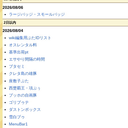
2026/08/06
ラージバッジ・スモールバッジ
2日以内
2026/08/04
wiki編集用ぶたIDリスト
オスレンタル料
基準出荷pt
エサやり間隔の時間
ブタセミ
クレタ島の雄豚
座敷子ぶた
西楚覇王・項ぶぅ
ブッホの自画豚
ゴリブゥテ
ダストンボックス
雪白ブゥ
MenuBar1