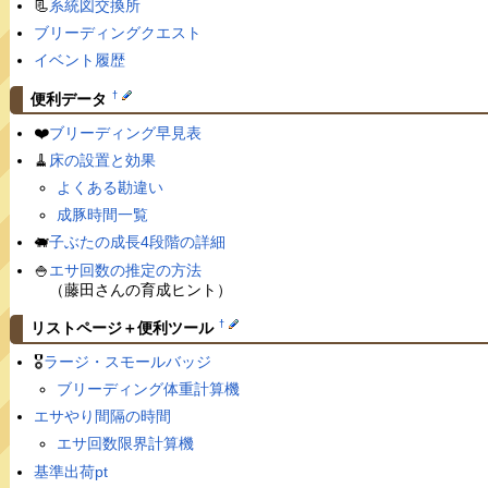
📃
系統図交換所
ブリーディングクエスト
イベント履歴
†
便利データ
❤️
ブリーディング早見表
🧹
床の設置と効果
よくある勘違い
成豚時間一覧
🐖
子ぶたの成長4段階の詳細
🍚
エサ回数の推定の方法
（藤田さんの育成ヒント）
†
リストページ＋便利ツール
🎖
ラージ・スモールバッジ
ブリーディング体重計算機
エサやり間隔の時間
エサ回数限界計算機
基準出荷pt