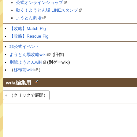
公式オンラインショップ
動く！ようとん場 LINEスタンプ
ようとん劇場
【攻略】Match Pig
【攻略】Rescue Pig
非公式イベント
ようとん場攻略wiki
(旧作)
別館ようとんwiki
(別ゲーwiki)
（
移転前wiki
）
wiki編集用
†
（クリックで展開）