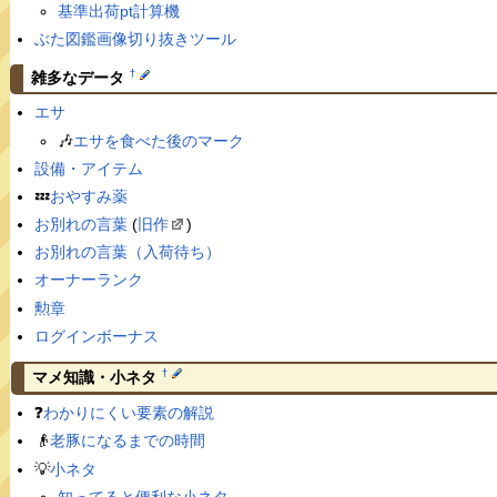
基準出荷pt計算機
ぶた図鑑画像切り抜きツール
†
雑多なデータ
エサ
🎶
エサを食べた後のマーク
設備・アイテム
💤
おやすみ薬
お別れの言葉
(
旧作
)
お別れの言葉（入荷待ち）
オーナーランク
勲章
ログインボーナス
†
マメ知識・小ネタ
❓
わかりにくい要素の解説
👴
老豚になるまでの時間
💡
小ネタ
知ってると便利な小ネタ