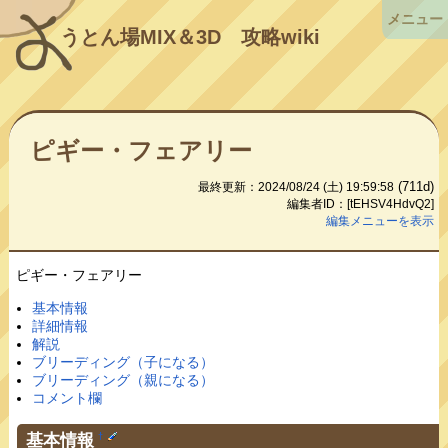
メニュー
うとん場MIX＆3D
攻略wiki
ピギー・フェアリー
(711d)
最終更新：2024/08/24 (土) 19:59:58
編集者ID：[tEHSV4HdvQ2]
編集メニューを表示
ピギー・フェアリー
基本情報
詳細情報
解説
ブリーディング（子になる）
ブリーディング（親になる）
コメント欄
基本情報
†