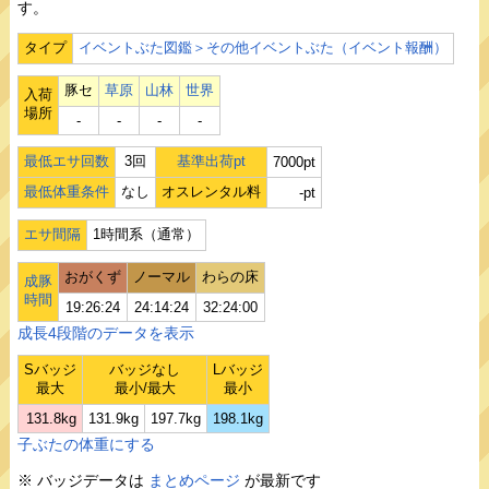
す。
タイプ
イベントぶた図鑑＞その他イベントぶた（イベント報酬）
豚セ
草原
山林
世界
入荷
場所
‐
‐
‐
‐
最低エサ回数
3回
基準出荷pt
7000pt
最低体重条件
なし
オスレンタル料
-pt
エサ間隔
1時間系（通常）
おがくず
ノーマル
わらの床
成豚
時間
19:26:24
24:14:24
32:24:00
成長4段階のデータを表示
Sバッジ
バッジなし
Lバッジ
最大
最小/最大
最小
131.8kg
131.9kg
197.7kg
198.1kg
子ぶたの体重にする
※ バッジデータは
まとめページ
が最新です