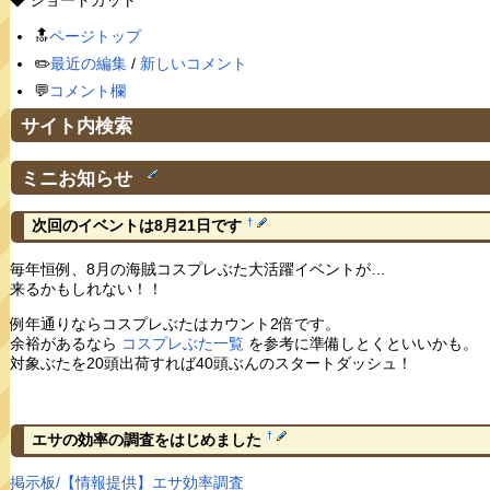
◆ ショートカット
🔝
ページトップ
✏️
最近の編集
/
新しいコメント
💬
コメント欄
サイト内検索
ミニお知らせ
†
†
次回のイベントは8月21日です
毎年恒例、8月の海賊コスプレぶた大活躍イベントが…
来るかもしれない！！
例年通りならコスプレぶたはカウント2倍です。
余裕があるなら
コスプレぶた一覧
を参考に準備しとくといいかも。
対象ぶたを20頭出荷すれば40頭ぶんのスタートダッシュ！
†
エサの効率の調査をはじめました
掲示板/【情報提供】エサ効率調査