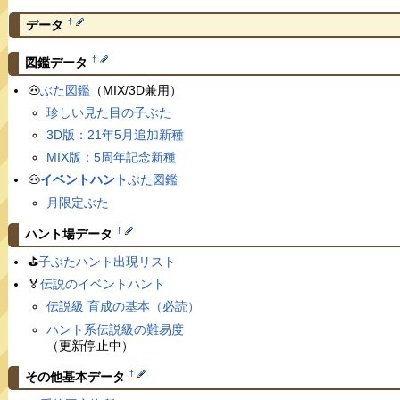
†
データ
†
図鑑データ
🐽
ぶた図鑑
（MIX/3D兼用）
珍しい見た目の子ぶた
3D版：21年5月追加新種
MIX版：5周年記念新種
🐽
イベントハント
ぶた図鑑
月限定ぶた
†
ハント場データ
⛳️
子ぶたハント出現リスト
🏅
伝説のイベントハント
伝説級 育成の基本（必読）
ハント系伝説級の難易度
（更新停止中）
†
その他基本データ