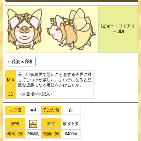
{ピギー・フェアリ
ー:3D}
後姿＆寝相
美しい妖精豚で悪いことをする子豚に対
してしつけが厳しい。よい子になると立
MIX
派な成豚になる魔法をかけるとか。
（未登場or未記入）
3D
レア度
★4
子ぶた色
白
好物
放牧
放牧不要
成長目安
24時間
売価目安
6400pt