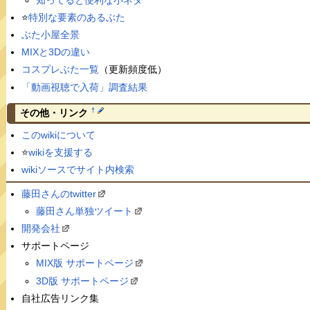
⭐️
特別な要素のあるぶた
ぶた小屋全景
MIXと3Dの違い
コスプレぶた一覧
（更新頻度低）
「動画視聴で入荷」調査結果
†
その他・リンク
このwikiについて
⭐️
wikiを支援する
wikiソースでサイト内検索
藤田さんのtwitter
藤田さん単独ツイート
開発会社
サポートページ
MIX版 サポートページ
3D版 サポートページ
自社広告リンク集