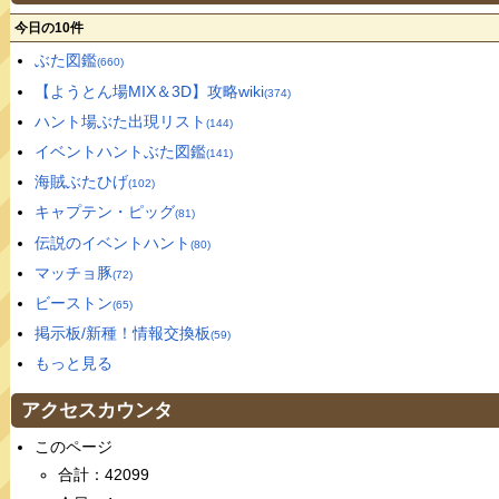
今日の10件
ぶた図鑑
(660)
【ようとん場MIX＆3D】攻略wiki
(374)
ハント場ぶた出現リスト
(144)
イベントハントぶた図鑑
(141)
海賊ぶたひげ
(102)
キャプテン・ピッグ
(81)
伝説のイベントハント
(80)
マッチョ豚
(72)
ビーストン
(65)
掲示板/新種！情報交換板
(59)
もっと見る
アクセスカウンタ
このページ
合計：42099