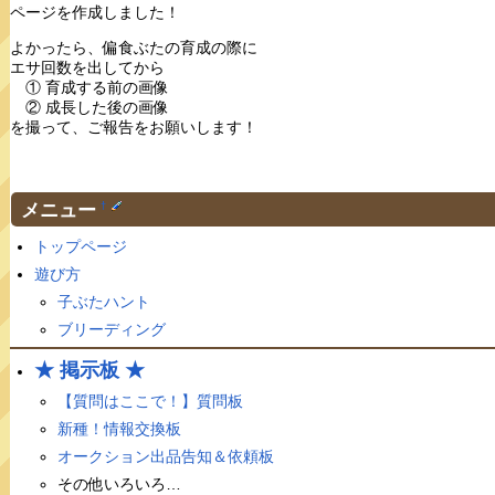
ページを作成しました！
よかったら、偏食ぶたの育成の際に
エサ回数を出してから
① 育成する前の画像
② 成長した後の画像
を撮って、ご報告をお願いします！
メニュー
†
トップページ
遊び方
子ぶたハント
ブリーディング
★ 掲示板 ★
【質問はここで！】質問板
新種！情報交換板
オークション出品告知＆依頼板
その他いろいろ…