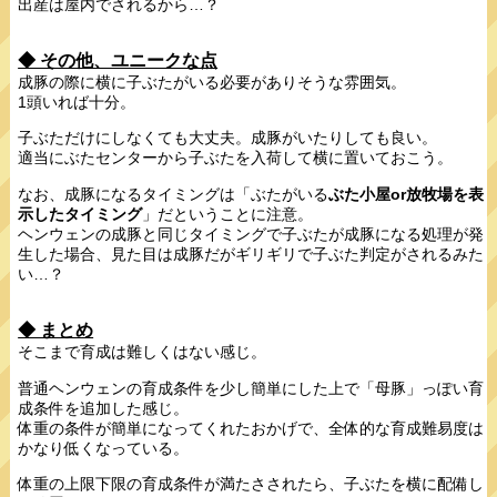
出産は屋内でされるから…？
◆ その他、ユニークな点
成豚の際に横に子ぶたがいる必要がありそうな雰囲気。
1頭いれば十分。
子ぶただけにしなくても大丈夫。成豚がいたりしても良い。
適当にぶたセンターから子ぶたを入荷して横に置いておこう。
なお、成豚になるタイミングは「ぶたがいる
ぶた小屋or放牧場を表
示したタイミング
」だということに注意。
ヘンウェンの成豚と同じタイミングで子ぶたが成豚になる処理が発
生した場合、見た目は成豚だがギリギリで子ぶた判定がされるみた
い…？
◆ まとめ
そこまで育成は難しくはない感じ。
普通ヘンウェンの育成条件を少し簡単にした上で「母豚」っぽい育
成条件を追加した感じ。
体重の条件が簡単になってくれたおかげで、全体的な育成難易度は
かなり低くなっている。
体重の上限下限の育成条件が満たさされたら、子ぶたを横に配備し