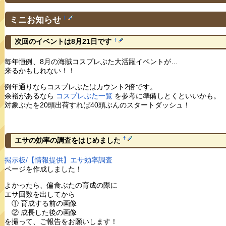
ミニお知らせ
†
†
次回のイベントは8月21日です
毎年恒例、8月の海賊コスプレぶた大活躍イベントが…
来るかもしれない！！
例年通りならコスプレぶたはカウント2倍です。
余裕があるなら
コスプレぶた一覧
を参考に準備しとくといいかも。
対象ぶたを20頭出荷すれば40頭ぶんのスタートダッシュ！
†
エサの効率の調査をはじめました
掲示板/【情報提供】エサ効率調査
ページを作成しました！
よかったら、偏食ぶたの育成の際に
エサ回数を出してから
① 育成する前の画像
② 成長した後の画像
を撮って、ご報告をお願いします！