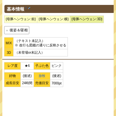
基本情報
†
{母豚ヘンウェン:前}
{母豚ヘンウェン:横}
{母豚ヘンウェン:3D}
後姿＆寝相
（テキスト未記入）
MIX
※ 改行も図鑑の通りに反映させる
（未登場or未記入）
3D
レア度
★6
子ぶた色
ピンク
好物
(後述)
放牧
(後述)
成長目安
24時間
売価目安
7000pt