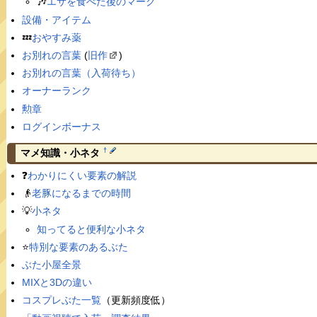
🎶
エサを食べた後のマーク
設備・アイテム
💤
おやすみ薬
お別れの言葉
(
旧作
)
お別れの言葉（入荷待ち）
オーナーランク
勲章
ログインボーナス
†
マメ知識・小ネタ
❓
わかりにくい要素の解説
👴
老豚になるまでの時間
💡
小ネタ
知ってると便利な小ネタ
⭐️
特別な要素のあるぶた
ぶた小屋全景
MIXと3Dの違い
コスプレぶた一覧
（更新頻度低）