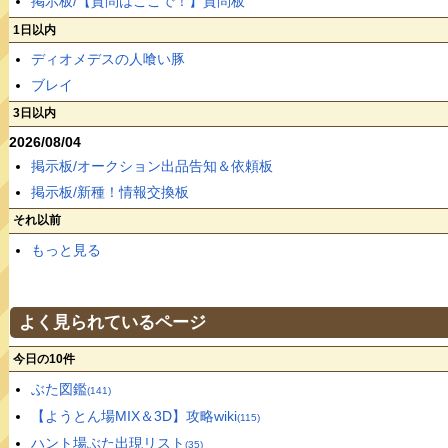
掲示板/【質問はここで！】質問板
1日以内
ディオメデスの人喰い豚
ブレイ
3日以内
2026/08/04
掲示板/オークション出品告知＆依頼板
掲示板/新種！情報交換板
それ以前
もっと見る
よく見られているページ
今日の10件
ぶた図鑑
(141)
【ようとん場MIX＆3D】攻略wiki
(115)
ハント場ぶた出現リスト
(35)