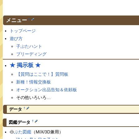
メニュー
†
トップページ
遊び方
子ぶたハント
ブリーディング
★ 掲示板 ★
【質問はここで！】質問板
新種！情報交換板
オークション出品告知＆依頼板
その他いろいろ…
†
データ
†
図鑑データ
🐽
ぶた図鑑
（MIX/3D兼用）