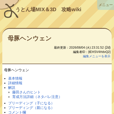
メニュー
うとん場MIX＆3D
攻略wiki
母豚ヘンウェン
(2d)
最終更新：2026/08/04 (火) 23:31:52
編集者ID：[tEHSV4HdvQ2]
編集メニューを表示
母豚ヘンウェン
基本情報
詳細情報
解説
藤田さんのヒント
育成方法詳細（ネタバレ注意）
ブリーディング（子になる）
ブリーディング（親になる）
コメント欄