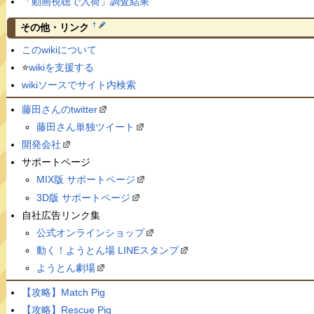
「動画視聴で入荷」調査結果
†
その他・リンク
このwikiについて
⭐️
wikiを支援する
wikiソースでサイト内検索
藤田さんのtwitter
藤田さん単独ツイート
開発会社
サポートページ
MIX版 サポートページ
3D版 サポートページ
自社広告リンク集
公式オンラインショップ
動く！ようとん場 LINEスタンプ
ようとん劇場
【攻略】Match Pig
【攻略】Rescue Pig