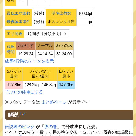
‐
‐
‐
‐
最低エサ回数
(後述)
基準出荷pt
10000pt
最低体重条件
(後述)
オスレンタル料
-pt
エサ間隔
1時間系（分類不明）？
おがくず
ノーマル
わらの床
成豚
時間
19:26:24
24:14:24
32:24:00
成長4段階のデータを表示
Sバッジ
バッジなし
Lバッジ
最大
最小/最大
最小
127.8kg
128.2kg
146.8kg
147.0kg
子ぶたの体重にする
※ バッジデータは
まとめページ
が最新です
解説
†
伝説級のピンク
が「
豚の巻
」で分岐成長した姿。
イベチケ10枚を消費して豚の巻を交換することで、既存の伝説級に