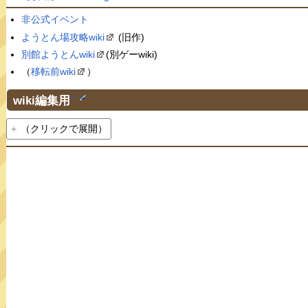
非公式イベント
ようとん場攻略wiki
(旧作)
別館ようとんwiki
(別ゲーwiki)
（
移転前wiki
）
wiki編集用
†
（クリックで展開）