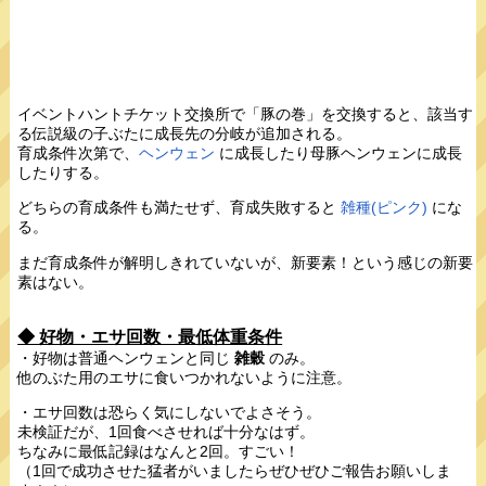
イベントハントチケット交換所で「豚の巻」を交換すると、該当す
る伝説級の子ぶたに成長先の分岐が追加される。
育成条件次第で、
ヘンウェン
に成長したり母豚ヘンウェンに成長
したりする。
どちらの育成条件も満たせず、育成失敗すると
雑種(ピンク)
にな
る。
まだ育成条件が解明しきれていないが、新要素！という感じの新要
素はない。
◆ 好物・エサ回数・最低体重条件
・好物は普通ヘンウェンと同じ
雑穀
のみ。
他のぶた用のエサに食いつかれないように注意。
・エサ回数は恐らく気にしないでよさそう。
未検証だが、1回食べさせれば十分なはず。
ちなみに最低記録はなんと2回。すごい！
（1回で成功させた猛者がいましたらぜひぜひご報告お願いしま