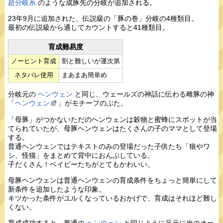
超分岐系
のような成豚先の分岐が追加される。
23年9月に追加された、伝説級の「豚の巻」分岐の4種類目。
最初の伝説級から通してカウントすると41種類目。
育成難易度
ノーヒント育成
割と難しいが運次第
ネタバレ使用
まあまあ簡単め
分岐元の
ヘンウェン
と同じ、ウェールズの神話に伝わる雌豚の神
「
ヘンウェン
」がモチーフのぶた。
「母豚」がつかないただのヘンウェンは穀物と蜜蜂にスポットが当
てられていたが、母豚ヘンウェンはたくさんの子のママとして登場
する。
普通ヘンウェンではテキストのみの登場だった子供たち「狼やワ
シ、怪猫」をまとめて背中におんぶしている。
子だくさん！ベイビーたちがとてもかわいい。
母豚ヘンウェンは普通ヘンウェンの育成条件をちょっと簡単にして
新条件を追加したような印象。
キツかった条件がユルくなっているおかげで、育成はそれほど難し
くない。