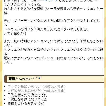
育成成功すると、普通の
ヘンウェン
と同じように足元に光のオー
ラが湧きだすようになる。
わさわさすると独特な挙動でオーラが残るのも普通ヘンウェンと一
緒。
更に、ブリーディングクエスト系の特別なアクションもしてくれ
る。
ヘンウェンの周りを子供たちが元気にバタバタ走り回る。
とても賑やか！
また…別に特別なアクションという訳ではないが、子供たちがかわ
いい。
ヘンウェンが寝るときは子供たちもヘンウェンの上や脇で一緒に寝
る。
鷲のヒナがヘンウェンのダッシュに合わせてパタパタするのもかわ
いい。
†
藤田さんのヒント
ブリテン島出身らしい（分岐元と共通）
大好物があるみたいだ（分岐元と共通）
子供を産んだら痩せそうだ
子沢山な母豚になりそうだ
豊穣も災いも産みそうだ