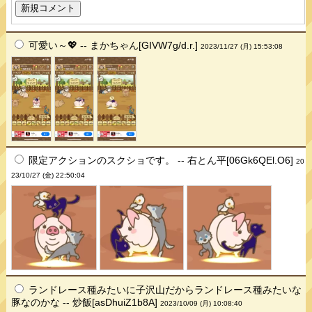
可愛い～💖 -- まかちゃん[GIVW7g/d.r.]
2023/11/27 (月) 15:53:08
限定アクションのスクショです。 -- 右とん平[06Gk6QEl.O6]
20
23/10/27 (金) 22:50:04
ランドレース種みたいに子沢山だからランドレース種みたいな
豚なのかな -- 炒飯[asDhuiZ1b8A]
2023/10/09 (月) 10:08:40