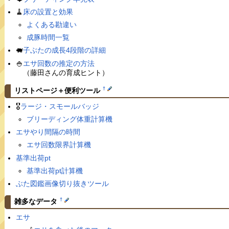
🧹
床の設置と効果
よくある勘違い
成豚時間一覧
🐖
子ぶたの成長4段階の詳細
🍚
エサ回数の推定の方法
（藤田さんの育成ヒント）
†
リストページ＋便利ツール
🎖
ラージ・スモールバッジ
ブリーディング体重計算機
エサやり間隔の時間
エサ回数限界計算機
基準出荷pt
基準出荷pt計算機
ぶた図鑑画像切り抜きツール
†
雑多なデータ
エサ