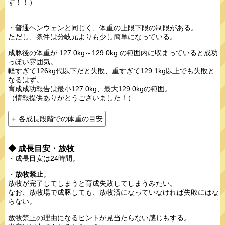
す！！）
・普通ヘンウェンと同じく、体重の上限下限の制限がある。
ただし、条件は分岐元よりも少し簡単になっている。
成豚後の体重が 127.0kg～129.0kg の範囲内に収まっていると成功
っぽい雰囲気。
軽すぎて126kg代以下だと失敗、重すぎて129.1kg以上でも失敗と
なるはず。
育成成功報告は最小127.0kg、最大129.0kgの範囲。
（情報提供ありがとうございました！）
各成長段階での体重の目安
◆ 成長目安・放牧
・成長目安は24時間。
・
放牧禁止
。
放牧が完了してしまうと育成失敗してしまうみたい。
なお、放牧場で成豚しても、放牧済になっていなければ失敗にはな
らない。
放牧禁止の理由になるヒントが見当たらない感じもする。