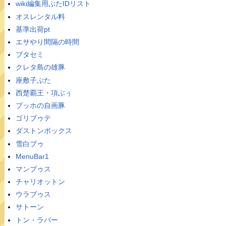
wiki編集用ぶたIDリスト
オスレンタル料
基準出荷pt
エサやり間隔の時間
ブタセミ
クレタ島の雄豚
座敷子ぶた
西楚覇王・項ぶぅ
ブッホの自画豚
ゴリブゥテ
ダストンボックス
雪白ブゥ
MenuBar1
マンブゥス
チャリオットン
ウラブゥス
サトーン
トン・ラバー