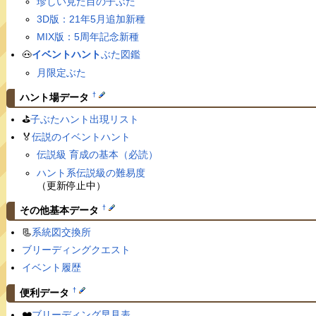
珍しい見た目の子ぶた
3D版：21年5月追加新種
MIX版：5周年記念新種
🐽
イベントハント
ぶた図鑑
月限定ぶた
†
ハント場データ
⛳️
子ぶたハント出現リスト
🏅
伝説のイベントハント
伝説級 育成の基本（必読）
ハント系伝説級の難易度
（更新停止中）
†
その他基本データ
📃
系統図交換所
ブリーディングクエスト
イベント履歴
†
便利データ
❤️
ブリーディング早見表