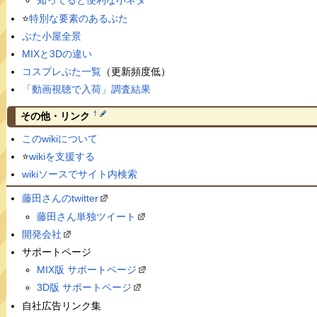
知ってると便利な小ネタ
⭐️
特別な要素のあるぶた
ぶた小屋全景
MIXと3Dの違い
コスプレぶた一覧
（更新頻度低）
「動画視聴で入荷」調査結果
†
その他・リンク
このwikiについて
⭐️
wikiを支援する
wikiソースでサイト内検索
藤田さんのtwitter
藤田さん単独ツイート
開発会社
サポートページ
MIX版 サポートページ
3D版 サポートページ
自社広告リンク集