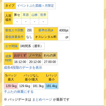
タイプ
イベントぶた図鑑＞月限定
豚セ
草原
山林
世界
入荷
場所
‐
‐
‐
‐
最低エサ回数
2回
基準出荷pt
4000pt
最低体重条件
なし
オスレンタル料
-pt
エサ間隔
1時間系（通常）
おがくず
ノーマル
わらの床
成豚
時間
16:12:00
20:12:00
27:00:00
成長4段階のデータを表示
Sバッジ
バッジなし
Lバッジ
最大
最小/最大
最小
129.5kg
129.6kg
181.3kg
181.4kg
子ぶたの体重にする
※ バッジデータは
まとめページ
が最新です