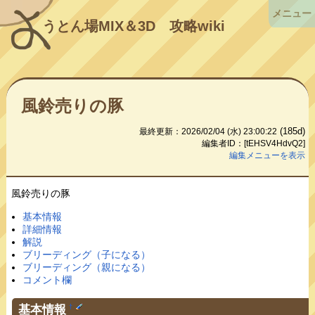
メニュー
うとん場MIX＆3D
攻略wiki
風鈴売りの豚
(185d)
最終更新：2026/02/04 (水) 23:00:22
編集者ID：[tEHSV4HdvQ2]
編集メニューを表示
風鈴売りの豚
基本情報
詳細情報
解説
ブリーディング（子になる）
ブリーディング（親になる）
コメント欄
基本情報
†