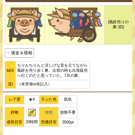
{風鈴売りの
豚:3D}
後姿＆寝相
ちりんちりんと涼しげな音を立てながら
風鈴を売り歩く豚。出荷の時も出張販売
MIX
へ行くのだと思っていた。7月の豚。
（未登場or未記入）
3D
レア度
★4
子ぶた色
肌色
好物
放牧
放牧不要
成長目安
20時間
売価目安
3500pt