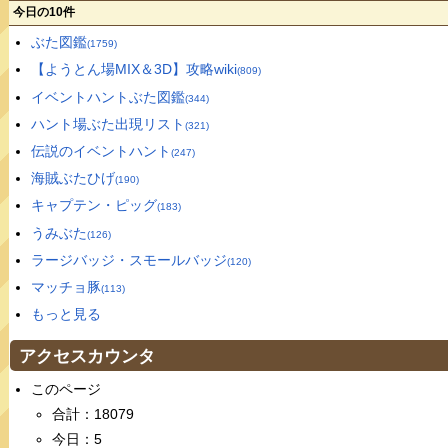
今日の10件
ぶた図鑑
(1759)
【ようとん場MIX＆3D】攻略wiki
(809)
イベントハントぶた図鑑
(344)
ハント場ぶた出現リスト
(321)
伝説のイベントハント
(247)
海賊ぶたひげ
(190)
キャプテン・ピッグ
(183)
うみぶた
(126)
ラージバッジ・スモールバッジ
(120)
マッチョ豚
(113)
もっと見る
アクセスカウンタ
このページ
合計：18079
今日：5