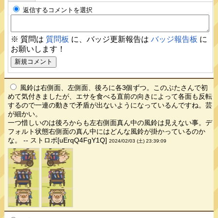
返信するコメントを選択
※ 質問は
質問板
に、バッジ更新報告は
バッジ報告板
に
お願いします！
風鈴は右側面、左側面、後ろに各3個ずつ。このぶたさんで初
めて気付きましたが、エサを食べる直前の向きによって各面も反転
するので一連の動きで矛盾が出ないようになっているんですね。芸
が細かい。
一つ惜しいのは後ろからも左右側面真ん中の風鈴は見えない事。デ
フォルト状態右側面の真ん中にはどんな風鈴が掛かっているのか
な。 -- ストロボ[uErqQ4FgY1Q]
2024/02/03 (土) 23:39:09