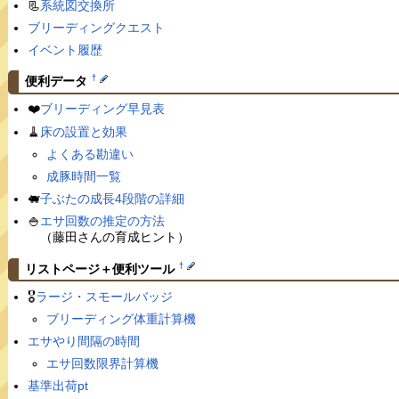
📃
系統図交換所
ブリーディングクエスト
イベント履歴
†
便利データ
❤️
ブリーディング早見表
🧹
床の設置と効果
よくある勘違い
成豚時間一覧
🐖
子ぶたの成長4段階の詳細
🍚
エサ回数の推定の方法
（藤田さんの育成ヒント）
†
リストページ＋便利ツール
🎖
ラージ・スモールバッジ
ブリーディング体重計算機
エサやり間隔の時間
エサ回数限界計算機
基準出荷pt