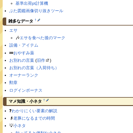
基準出荷pt計算機
ぶた図鑑画像切り抜きツール
†
雑多なデータ
エサ
🎶
エサを食べた後のマーク
設備・アイテム
💤
おやすみ薬
お別れの言葉
(
旧作
)
お別れの言葉（入荷待ち）
オーナーランク
勲章
ログインボーナス
†
マメ知識・小ネタ
❓
わかりにくい要素の解説
👴
老豚になるまでの時間
💡
小ネタ