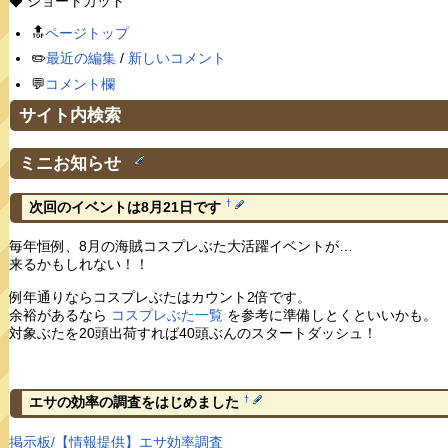
◆ ショートカット
🔝
ページトップ
✏️
最近の編集
/
新しいコメント
💬
コメント欄
サイト内検索
ミニお知らせ
†
†
次回のイベントは8月21日です
毎年恒例、8月の海賊コスプレぶた大活躍イベントが…
来るかもしれない！！
例年通りならコスプレぶたはカウント2倍です。
余裕があるなら
コスプレぶた一覧
を参考に準備しとくといいかも。
対象ぶたを20頭出荷すれば40頭ぶんのスタートダッシュ！
†
エサの効率の調査をはじめました
掲示板/【情報提供】エサ効率調査