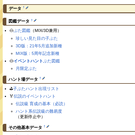
†
データ
†
図鑑データ
🐽
ぶた図鑑
（MIX/3D兼用）
珍しい見た目の子ぶた
3D版：21年5月追加新種
MIX版：5周年記念新種
🐽
イベントハント
ぶた図鑑
月限定ぶた
†
ハント場データ
⛳️
子ぶたハント出現リスト
🏅
伝説のイベントハント
伝説級 育成の基本（必読）
ハント系伝説級の難易度
（更新停止中）
†
その他基本データ