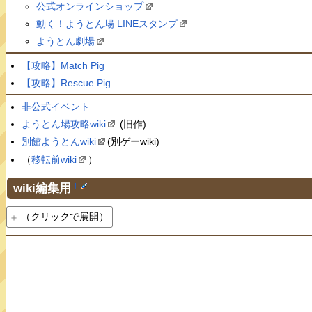
公式オンラインショップ
動く！ようとん場 LINEスタンプ
ようとん劇場
【攻略】Match Pig
【攻略】Rescue Pig
非公式イベント
ようとん場攻略wiki
(旧作)
別館ようとんwiki
(別ゲーwiki)
（
移転前wiki
）
wiki編集用
†
（クリックで展開）