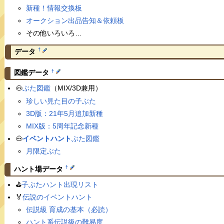
新種！情報交換板
オークション出品告知＆依頼板
その他いろいろ…
†
データ
†
図鑑データ
🐽
ぶた図鑑
（MIX/3D兼用）
珍しい見た目の子ぶた
3D版：21年5月追加新種
MIX版：5周年記念新種
🐽
イベントハント
ぶた図鑑
月限定ぶた
†
ハント場データ
⛳️
子ぶたハント出現リスト
🏅
伝説のイベントハント
伝説級 育成の基本（必読）
ハント系伝説級の難易度