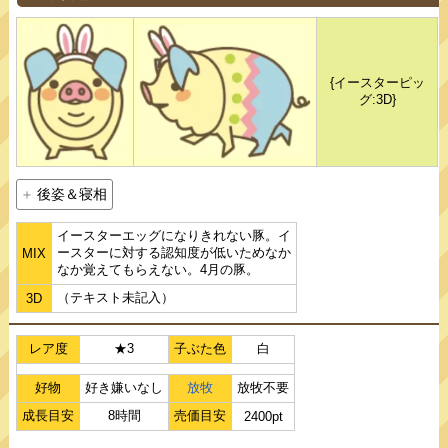
{イースターピッ
グ:3D}
後姿＆寝相
イースターエッグになりきれない豚。イ
ースターに対する認知度が低いためなか
MIX
なか覚えてもらえない。4月の豚。
（テキスト未記入）
3D
レア度
★3
子ぶた色
白
好物
好き嫌いなし
放牧
放牧不要
成長目安
8時間
売価目安
2400pt