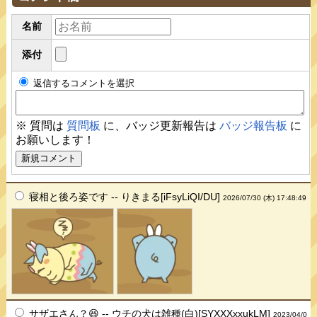
名前
添付
返信するコメントを選択
※ 質問は
質問板
に、バッジ更新報告は
バッジ報告板
に
お願いします！
寝相と後ろ姿です -- りきまる[iFsyLiQI/DU]
2026/07/30 (木) 17:48:49
サザエさん？😆 -- ウチの犬は雑種(白)[SYXXXxxukLM]
2023/04/0