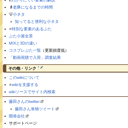
👴
老豚になるまでの時間
💡
小ネタ
知ってると便利な小ネタ
⭐️
特別な要素のあるぶた
ぶた小屋全景
MIXと3Dの違い
コスプレぶた一覧
（更新頻度低）
「動画視聴で入荷」調査結果
†
その他・リンク
このwikiについて
⭐️
wikiを支援する
wikiソースでサイト内検索
藤田さんのtwitter
藤田さん単独ツイート
開発会社
サポートページ