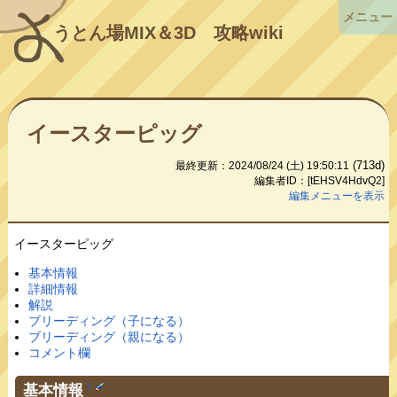
メニュー
うとん場MIX＆3D
攻略wiki
イースターピッグ
(713d)
最終更新：2024/08/24 (土) 19:50:11
編集者ID：[tEHSV4HdvQ2]
編集メニューを表示
イースターピッグ
基本情報
詳細情報
解説
ブリーディング（子になる）
ブリーディング（親になる）
コメント欄
基本情報
†