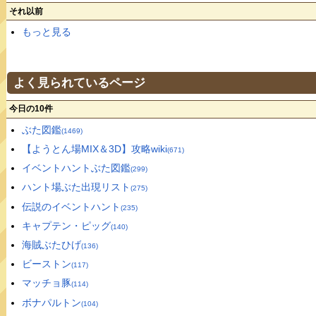
それ以前
もっと見る
よく見られているページ
今日の10件
ぶた図鑑
(1469)
【ようとん場MIX＆3D】攻略wiki
(671)
イベントハントぶた図鑑
(299)
ハント場ぶた出現リスト
(275)
伝説のイベントハント
(235)
キャプテン・ピッグ
(140)
海賊ぶたひげ
(136)
ビーストン
(117)
マッチョ豚
(114)
ボナパルトン
(104)