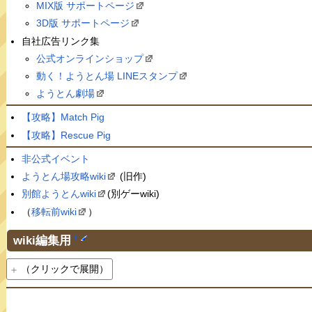
MIX版 サポートページ
3D版 サポートページ
自社広告リンク集
公式オンラインショップ
動く！ようとん場 LINEスタンプ
ようとん劇場
【攻略】Match Pig
【攻略】Rescue Pig
非公式イベント
ようとん場攻略wiki
(旧作)
別館ようとんwiki
(別ゲーwiki)
（
移転前wiki
）
wiki編集用
†
（クリックで展開）