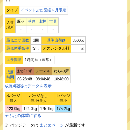
タイプ
イベントぶた図鑑＞月限定
豚セ
草原
山林
世界
入荷
場所
‐
‐
‐
‐
最低エサ回数
1回
基準出荷pt
3500pt
最低体重条件
なし
オスレンタル料
-pt
エサ間隔
1時間系（通常）
おがくず
ノーマル
わらの床
成豚
時間
06:28:48
08:04:48
10:48:00
成長4段階のデータを表示
Sバッジ
バッジなし
Lバッジ
最大
最小/最大
最小
123.9kg
124.0kg
175.1kg
175.2kg
子ぶたの体重にする
※ バッジデータは
まとめページ
が最新です