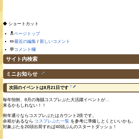
◆ ショートカット
🔝
ページトップ
✏️
最近の編集
/
新しいコメント
💬
コメント欄
サイト内検索
ミニお知らせ
†
†
次回のイベントは8月21日です
毎年恒例、8月の海賊コスプレぶた大活躍イベントが…
来るかもしれない！！
例年通りならコスプレぶたはカウント2倍です。
余裕があるなら
コスプレぶた一覧
を参考に準備しとくといいかも。
対象ぶたを20頭出荷すれば40頭ぶんのスタートダッシュ！