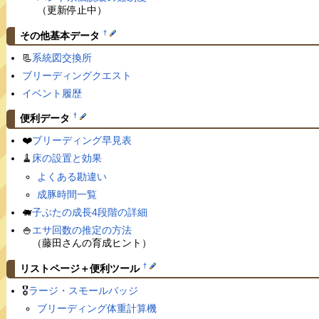
（更新停止中）
†
その他基本データ
📃
系統図交換所
ブリーディングクエスト
イベント履歴
†
便利データ
❤️
ブリーディング早見表
🧹
床の設置と効果
よくある勘違い
成豚時間一覧
🐖
子ぶたの成長4段階の詳細
🍚
エサ回数の推定の方法
（藤田さんの育成ヒント）
†
リストページ＋便利ツール
🎖
ラージ・スモールバッジ
ブリーディング体重計算機