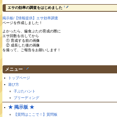
†
エサの効率の調査をはじめました
掲示板/【情報提供】エサ効率調査
ページを作成しました！
よかったら、偏食ぶたの育成の際に
エサ回数を出してから
① 育成する前の画像
② 成長した後の画像
を撮って、ご報告をお願いします！
メニュー
†
トップページ
遊び方
子ぶたハント
ブリーディング
★ 掲示板 ★
【質問はここで！】質問板