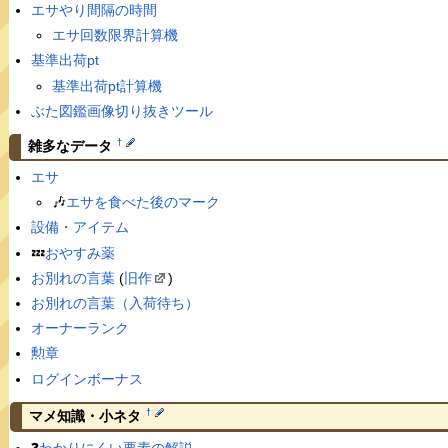
エサやり間隔の時間
エサ回数限界計算機
基準出荷pt
基準出荷pt計算機
ぶた図鑑画像切り抜きツール
†
雑多なデータ
エサ
🎶
エサを食べた後のマーク
設備・アイテム
💤
おやすみ薬
お別れの言葉
(
旧作
)
お別れの言葉（入荷待ち）
オーナーランク
勲章
ログインボーナス
†
マメ知識・小ネタ
❓
わかりにくい要素の解説