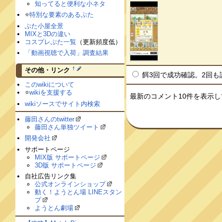
知ってると便利な小ネタ
⭐️
特別な要素のあるぶた
ぶた小屋全景
MIXと3Dの違い
コスプレぶた一覧
（更新頻度低）
「動画視聴で入荷」調査結果
†
その他・リンク
餌3回で成功確認。2回も試して
このwikiについて
⭐️
wikiを支援する
最新のコメント10件を表示
wikiソースでサイト内検索
藤田さんのtwitter
藤田さん単独ツイート
開発会社
サポートページ
MIX版 サポートページ
3D版 サポートページ
自社広告リンク集
公式オンラインショップ
動く！ようとん場 LINEスタン
プ
ようとん劇場