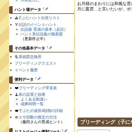
お月様のまわりには和風な雲
月に叢雲…と言いたいが、ボ
†
ハント場データ
⛳️
子ぶたハント出現リスト
🏅
伝説のイベントハント
伝説級 育成の基本（必読）
ハント系伝説級の難易度
（更新停止中）
†
その他基本データ
📃
系統図交換所
ブリーディングクエスト
イベント履歴
†
便利データ
❤️
ブリーディング早見表
🧹
床の設置と効果
よくある勘違い
成豚時間一覧
🐖
子ぶたの成長4段階の詳細
🍚
エサ回数の推定の方法
ブリーディング（子に
（藤田さんの育成ヒント）
†
リストページ＋便利ツール