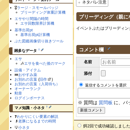
ネタバレ注意
🎖
ラージ・スモールバッジ
ブリーディング体重計算機
ブリーディング（親に
エサやり間隔の時間
エサ回数限界計算機
イベントぶたはブリーディン
基準出荷pt
基準出荷pt計算機
ぶた図鑑画像切り抜きツール
コメント欄
†
†
雑多なデータ
エサ
名前
🎶
エサを食べた後のマーク
設備・アイテム
添付
💤
おやすみ薬
お別れの言葉
(
旧作
)
お別れの言葉（入荷待ち）
返信するコメントを選択
オーナーランク
勲章
ログインボーナス
※ 質問は
質問板
に、バ
†
マメ知識・小ネタ
❓
わかりにくい要素の解説
👴
老豚になるまでの時間
餌2回で成功確認しました！ --
💡
小ネタ