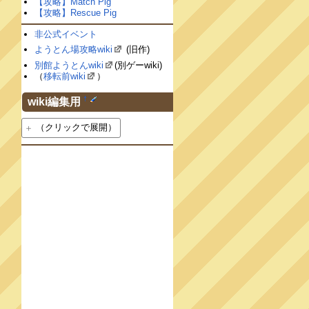
【攻略】Match Pig
【攻略】Rescue Pig
非公式イベント
ようとん場攻略wiki
(旧作)
別館ようとんwiki
(別ゲーwiki)
（
移転前wiki
）
†
wiki編集用
（クリックで展開）