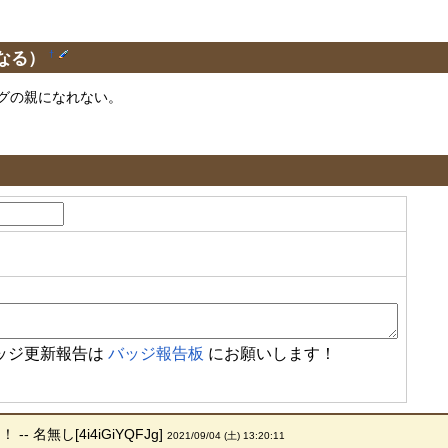
なる）
†
グの親になれない。
ッジ更新報告は
バッジ報告板
にお願いします！
 名無し[4i4iGiYQFJg]
2021/09/04 (土) 13:20:11