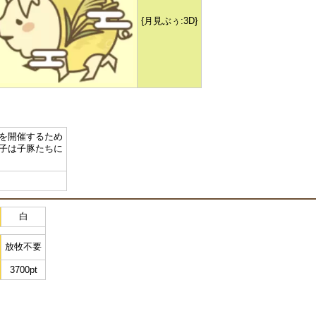
{月見ぶぅ:3D}
を開催するため
子は子豚たちに
白
放牧不要
3700pt