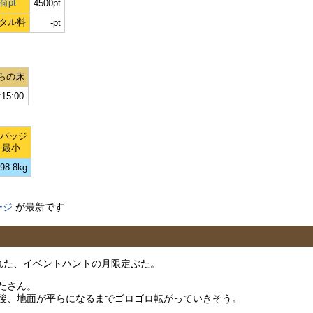
荷pt
4500pt
タル料
-pt
らの床
:15:00
Lバッジ
最小
98.8kg
ージ
が最新です
加された、イベントハントの月限定ぶた。
たさん。
後、地面が平らになるまでゴロゴロ転がっていきそう。