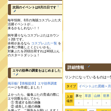
†
次回のイベントは8月21日です
毎年恒例、8月の海賊コスプレぶた大
活躍イベントが…
来るかもしれない！！
例年通りならコスプレぶたはカウン
ト2倍です。
余裕があるなら
コスプレぶた一覧
を
参考に準備しとくといいかも。
対象ぶたを20頭出荷すれば40頭ぶん
のスタートダッシュ！
詳細情報
†
エサの効率の調査をはじめました
†
リンクになっているものは一
掲示板/【情報提供】エサ効率調査
タイプ
イベントぶた図鑑＞
ページを作成しました！
よかったら、偏食ぶたの育成の際に
豚セ
草原
山林
世界
入荷
エサ回数を出してから
場所
① 育成する前の画像
‐
‐
‐
‐
② 成長した後の画像
を撮って、ご報告をお願いします！