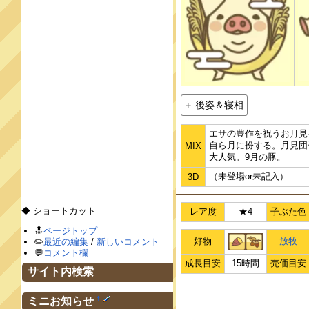
後姿＆寝相
エサの豊作を祝うお月見
自ら月に扮する。月見団
MIX
大人気。9月の豚。
（未登場or未記入）
3D
◆ ショートカット
レア度
★4
子ぶた色
🔝
ページトップ
好物
放牧
✏️
最近の編集
/
新しいコメント
💬
コメント欄
成長目安
15時間
売価目安
サイト内検索
†
ミニお知らせ