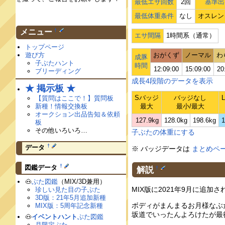
最低エサ回数
2回
基準出
最低体重条件
なし
オスレン
†
メニュー
エサ間隔
1時間系（通常）
トップページ
遊び方
おがくず
ノーマル
わ
成豚
子ぶたハント
時間
12:09:00
15:09:00
20
ブリーディング
成長4段階のデータを表示
★ 掲示板 ★
Sバッジ
バッジなし
【質問はここで！】質問板
新種！情報交換板
最大
最小/最大
オークション出品告知＆依頼
127.9kg
128.0kg
198.6kg
1
板
その他いろいろ…
子ぶたの体重にする
†
データ
※ バッジデータは
まとめペ
†
図鑑データ
解説
†
🐽
ぶた図鑑
（MIX/3D兼用）
MIX版に2021年9月に追
珍しい見た目の子ぶた
3D版：21年5月追加新種
ボディがまんまるお月様なぶ
MIX版：5周年記念新種
坂道でいったんよろけたが最
🐽
イベントハント
ぶた図鑑
月限定ぶた