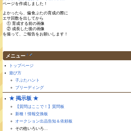
ページを作成しました！
よかったら、偏食ぶたの育成の際に
エサ回数を出してから
① 育成する前の画像
② 成長した後の画像
を撮って、ご報告をお願いします！
メニュー
†
トップページ
遊び方
子ぶたハント
ブリーディング
★ 掲示板 ★
【質問はここで！】質問板
新種！情報交換板
オークション出品告知＆依頼板
その他いろいろ…