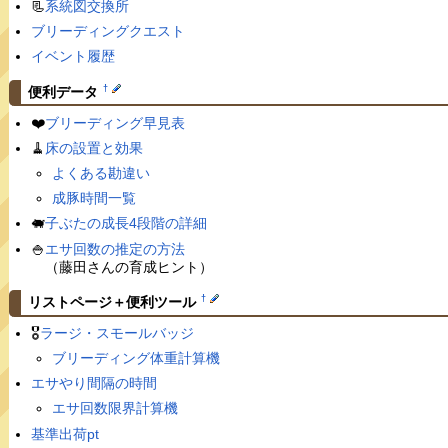
📃
系統図交換所
ブリーディングクエスト
イベント履歴
†
便利データ
❤️
ブリーディング早見表
🧹
床の設置と効果
よくある勘違い
成豚時間一覧
🐖
子ぶたの成長4段階の詳細
🍚
エサ回数の推定の方法
（藤田さんの育成ヒント）
†
リストページ＋便利ツール
🎖
ラージ・スモールバッジ
ブリーディング体重計算機
エサやり間隔の時間
エサ回数限界計算機
基準出荷pt