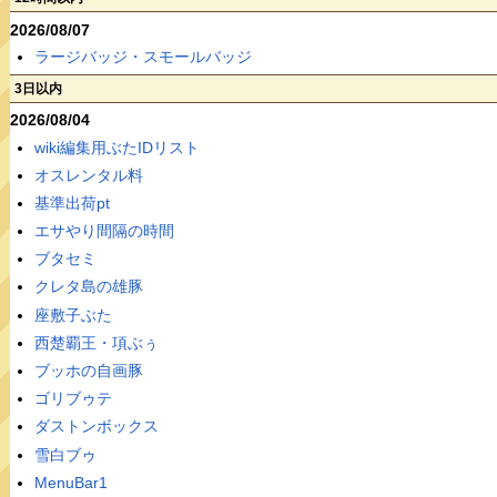
2026/08/07
ラージバッジ・スモールバッジ
3日以内
2026/08/04
wiki編集用ぶたIDリスト
オスレンタル料
基準出荷pt
エサやり間隔の時間
ブタセミ
クレタ島の雄豚
座敷子ぶた
西楚覇王・項ぶぅ
ブッホの自画豚
ゴリブゥテ
ダストンボックス
雪白ブゥ
MenuBar1