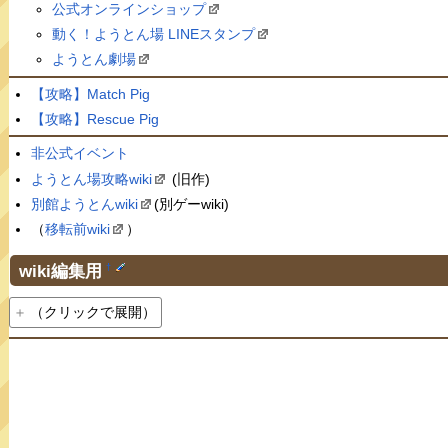
公式オンラインショップ
動く！ようとん場 LINEスタンプ
ようとん劇場
【攻略】Match Pig
【攻略】Rescue Pig
非公式イベント
ようとん場攻略wiki
(旧作)
別館ようとんwiki
(別ゲーwiki)
（
移転前wiki
）
wiki編集用
†
（クリックで展開）