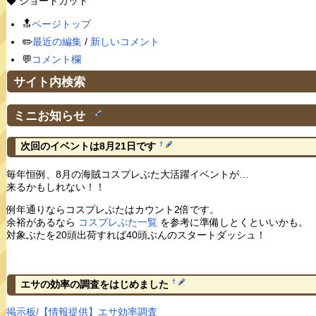
◆ ショートカット
🔝
ページトップ
✏️
最近の編集
/
新しいコメント
💬
コメント欄
サイト内検索
ミニお知らせ
†
†
次回のイベントは8月21日です
毎年恒例、8月の海賊コスプレぶた大活躍イベントが…
来るかもしれない！！
例年通りならコスプレぶたはカウント2倍です。
余裕があるなら
コスプレぶた一覧
を参考に準備しとくといいかも。
対象ぶたを20頭出荷すれば40頭ぶんのスタートダッシュ！
†
エサの効率の調査をはじめました
掲示板/【情報提供】エサ効率調査