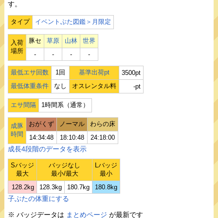
す。
タイプ
イベントぶた図鑑＞月限定
豚セ
草原
山林
世界
入荷
場所
‐
‐
‐
‐
最低エサ回数
1回
基準出荷pt
3500pt
最低体重条件
なし
オスレンタル料
-pt
エサ間隔
1時間系（通常）
おがくず
ノーマル
わらの床
成豚
時間
14:34:48
18:10:48
24:18:00
成長4段階のデータを表示
Sバッジ
バッジなし
Lバッジ
最大
最小/最大
最小
128.2kg
128.3kg
180.7kg
180.8kg
子ぶたの体重にする
※ バッジデータは
まとめページ
が最新です