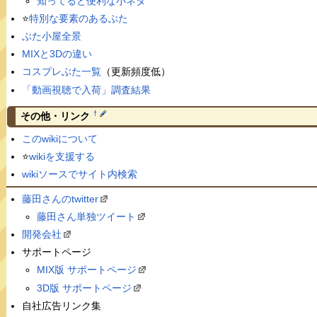
知ってると便利な小ネタ
⭐️
特別な要素のあるぶた
ぶた小屋全景
MIXと3Dの違い
コスプレぶた一覧
（更新頻度低）
「動画視聴で入荷」調査結果
†
その他・リンク
このwikiについて
⭐️
wikiを支援する
wikiソースでサイト内検索
藤田さんのtwitter
藤田さん単独ツイート
開発会社
サポートページ
MIX版 サポートページ
3D版 サポートページ
自社広告リンク集