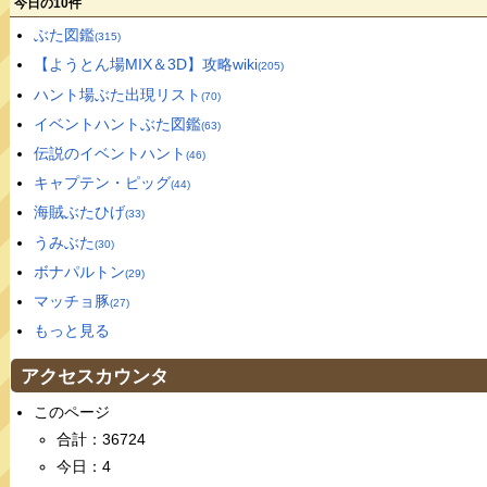
今日の10件
ぶた図鑑
(315)
【ようとん場MIX＆3D】攻略wiki
(205)
ハント場ぶた出現リスト
(70)
イベントハントぶた図鑑
(63)
伝説のイベントハント
(46)
キャプテン・ピッグ
(44)
海賊ぶたひげ
(33)
うみぶた
(30)
ボナパルトン
(29)
マッチョ豚
(27)
もっと見る
アクセスカウンタ
このページ
合計：36724
今日：4