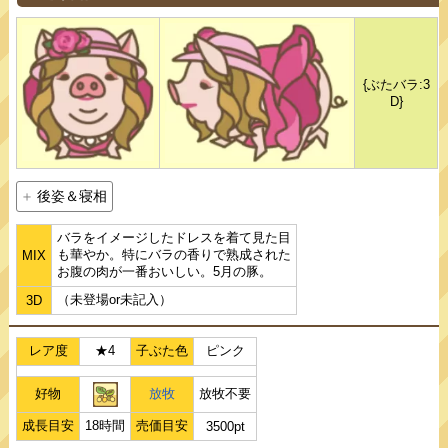
{ぶたバラ:3
D}
後姿＆寝相
バラをイメージしたドレスを着て見た目
も華やか。特にバラの香りで熟成された
MIX
お腹の肉が一番おいしい。5月の豚。
（未登場or未記入）
3D
レア度
★4
子ぶた色
ピンク
好物
放牧
放牧不要
成長目安
18時間
売価目安
3500pt