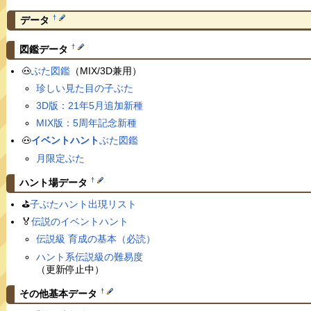
†
データ
†
図鑑データ
🐽
ぶた図鑑
（MIX/3D兼用）
珍しい見た目の子ぶた
3D版：21年5月追加新種
MIX版：5周年記念新種
🐽
イベントハント
ぶた図鑑
月限定ぶた
†
ハント場データ
⛳️
子ぶたハント出現リスト
🏅
伝説のイベントハント
伝説級 育成の基本（必読）
ハント系伝説級の難易度
（更新停止中）
†
その他基本データ