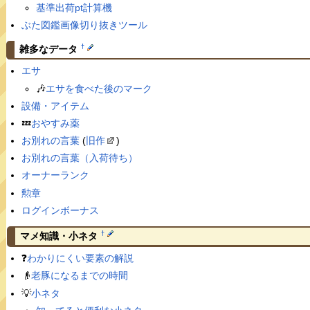
基準出荷pt計算機
ぶた図鑑画像切り抜きツール
†
雑多なデータ
エサ
🎶
エサを食べた後のマーク
設備・アイテム
💤
おやすみ薬
お別れの言葉
(
旧作
)
お別れの言葉（入荷待ち）
オーナーランク
勲章
ログインボーナス
†
マメ知識・小ネタ
❓
わかりにくい要素の解説
👴
老豚になるまでの時間
💡
小ネタ