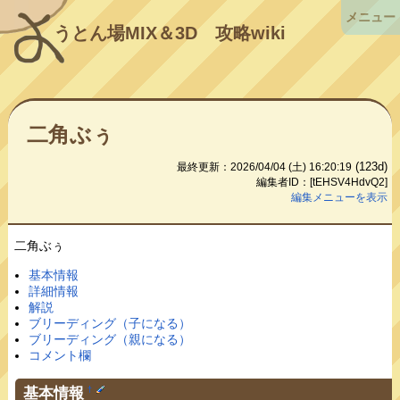
メニュー
うとん場MIX＆3D
攻略wiki
二角ぶぅ
(123d)
最終更新：2026/04/04 (土) 16:20:19
編集者ID：[tEHSV4HdvQ2]
編集メニューを表示
二角ぶぅ
基本情報
詳細情報
解説
ブリーディング（子になる）
ブリーディング（親になる）
コメント欄
基本情報
†