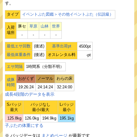
す。
タイプ
イベントぶた図鑑＞その他イベントぶた（伝説級）
豚セ
草原
山林
世界
入荷
場所
‐
‐
‐
‐
最低エサ回数
(後述)
基準出荷pt
4500pt
最低体重条件
(後述)
オスレンタル料
-pt
エサ間隔
1時間系（分類不明）
おがくず
ノーマル
わらの床
成豚
時間
19:26:24
24:14:24
32:24:00
成長4段階のデータを表示
Sバッジ
バッジなし
Lバッジ
最大
最小/最大
最小
125.8kg
126.0kg
194.9kg
195.1kg
子ぶたの体重にする
※ バッジデータは
まとめページ
が最新です