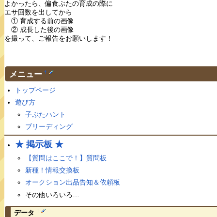
よかったら、偏食ぶたの育成の際に
エサ回数を出してから
① 育成する前の画像
② 成長した後の画像
を撮って、ご報告をお願いします！
メニュー
†
トップページ
遊び方
子ぶたハント
ブリーディング
★ 掲示板 ★
【質問はここで！】質問板
新種！情報交換板
オークション出品告知＆依頼板
その他いろいろ…
†
データ