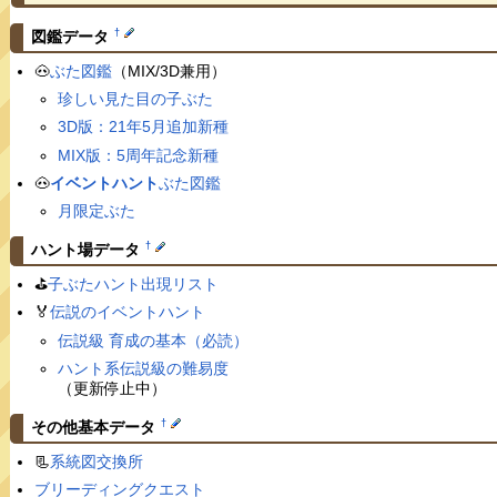
†
図鑑データ
🐽
ぶた図鑑
（MIX/3D兼用）
珍しい見た目の子ぶた
3D版：21年5月追加新種
MIX版：5周年記念新種
🐽
イベントハント
ぶた図鑑
月限定ぶた
†
ハント場データ
⛳️
子ぶたハント出現リスト
🏅
伝説のイベントハント
伝説級 育成の基本（必読）
ハント系伝説級の難易度
（更新停止中）
†
その他基本データ
📃
系統図交換所
ブリーディングクエスト