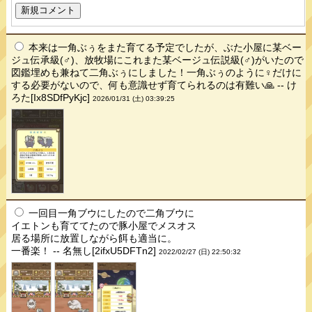
本来は一角ぶぅをまた育てる予定でしたが、ぶた小屋に某ベー
ジュ伝承級(♂)、放牧場にこれまた某ベージュ伝説級(♂)がいたので
図鑑埋めも兼ねて二角ぶぅにしました！一角ぶぅのように♀だけに
する必要がないので、何も意識せず育てられるのは有難い🙏 -- け
ろた[Ix8SDfPyKjc]
2026/01/31 (土) 03:39:25
一回目一角ブウにしたので二角ブウに
イエトンも育ててたので豚小屋でメスオス
居る場所に放置しながら餌も適当に。
一番楽！ -- 名無し[2ifxU5DFTn2]
2022/02/27 (日) 22:50:32