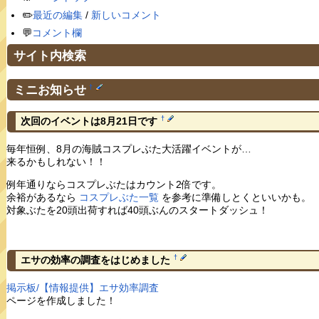
✏️
最近の編集
/
新しいコメント
💬
コメント欄
サイト内検索
ミニお知らせ
†
†
次回のイベントは8月21日です
毎年恒例、8月の海賊コスプレぶた大活躍イベントが…
来るかもしれない！！
例年通りならコスプレぶたはカウント2倍です。
余裕があるなら
コスプレぶた一覧
を参考に準備しとくといいかも。
対象ぶたを20頭出荷すれば40頭ぶんのスタートダッシュ！
†
エサの効率の調査をはじめました
掲示板/【情報提供】エサ効率調査
ページを作成しました！