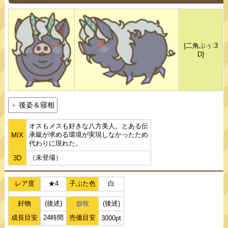
{二角ぶぅ:3
D}
後姿＆寝相
オスもメスも好きな八方美人。とある伝
承級が求める環境が実現しなかったため
MIX
代わりに現れた。
（未登場）
3D
レア度
★4
子ぶた色
白
好物
(後述)
放牧
(後述)
成長目安
24時間
売価目安
3000pt