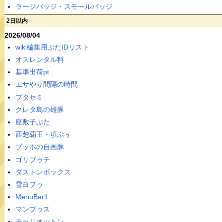
ラージバッジ・スモールバッジ
2日以内
2026/08/04
wiki編集用ぶたIDリスト
オスレンタル料
基準出荷pt
エサやり間隔の時間
ブタセミ
クレタ島の雄豚
座敷子ぶた
西楚覇王・項ぶぅ
ブッホの自画豚
ゴリブゥテ
ダストンボックス
雪白ブゥ
MenuBar1
マンブゥス
チャリオットン