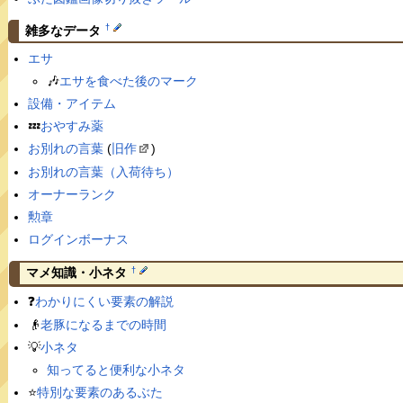
†
雑多なデータ
エサ
🎶
エサを食べた後のマーク
設備・アイテム
💤
おやすみ薬
お別れの言葉
(
旧作
)
お別れの言葉（入荷待ち）
オーナーランク
勲章
ログインボーナス
†
マメ知識・小ネタ
❓
わかりにくい要素の解説
👴
老豚になるまでの時間
💡
小ネタ
知ってると便利な小ネタ
⭐️
特別な要素のあるぶた