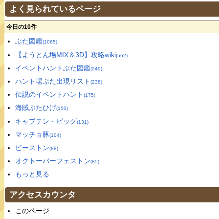
よく見られているページ
今日の10件
ぶた図鑑
(1065)
【ようとん場MIX＆3D】攻略wiki
(562)
イベントハントぶた図鑑
(249)
ハント場ぶた出現リスト
(238)
伝説のイベントハント
(175)
海賊ぶたひげ
(150)
キャプテン・ピッグ
(131)
マッチョ豚
(104)
ビーストン
(88)
オクトーバーフェストン
(85)
もっと見る
アクセスカウンタ
このページ