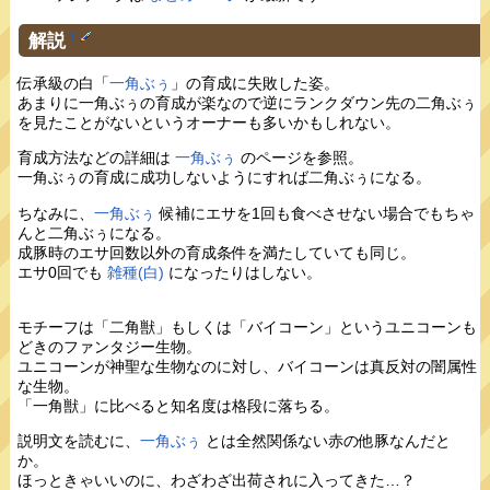
解説
†
伝承級の白「
一角ぶぅ
」の育成に失敗した姿。
あまりに一角ぶぅの育成が楽なので逆にランクダウン先の二角ぶぅ
を見たことがないというオーナーも多いかもしれない。
育成方法などの詳細は
一角ぶぅ
のページを参照。
一角ぶぅの育成に成功しないようにすれば二角ぶぅになる。
ちなみに、
一角ぶぅ
候補にエサを1回も食べさせない場合でもちゃ
んと二角ぶぅになる。
成豚時のエサ回数以外の育成条件を満たしていても同じ。
エサ0回でも
雑種(白)
になったりはしない。
モチーフは「二角獣」もしくは「バイコーン」というユニコーンも
どきのファンタジー生物。
ユニコーンが神聖な生物なのに対し、バイコーンは真反対の闇属性
な生物。
「一角獣」に比べると知名度は格段に落ちる。
説明文を読むに、
一角ぶぅ
とは全然関係ない赤の他豚なんだと
か。
ほっときゃいいのに、わざわざ出荷されに入ってきた…？