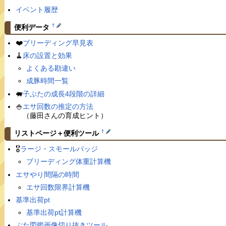
イベント履歴
†
便利データ
❤️
ブリーディング早見表
🧹
床の設置と効果
よくある勘違い
成豚時間一覧
🐖
子ぶたの成長4段階の詳細
🍚
エサ回数の推定の方法
（藤田さんの育成ヒント）
†
リストページ＋便利ツール
🎖
ラージ・スモールバッジ
ブリーディング体重計算機
エサやり間隔の時間
エサ回数限界計算機
基準出荷pt
基準出荷pt計算機
ぶた図鑑画像切り抜きツール