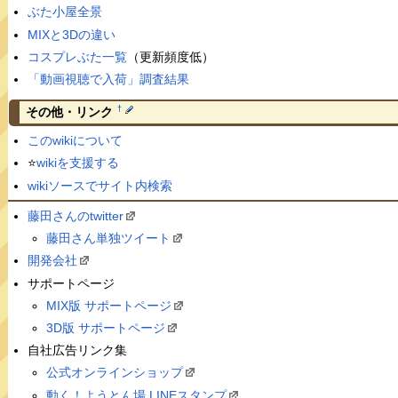
ぶた小屋全景
MIXと3Dの違い
コスプレぶた一覧
（更新頻度低）
「動画視聴で入荷」調査結果
†
その他・リンク
このwikiについて
⭐️
wikiを支援する
wikiソースでサイト内検索
藤田さんのtwitter
藤田さん単独ツイート
開発会社
サポートページ
MIX版 サポートページ
3D版 サポートページ
自社広告リンク集
公式オンラインショップ
動く！ようとん場 LINEスタンプ