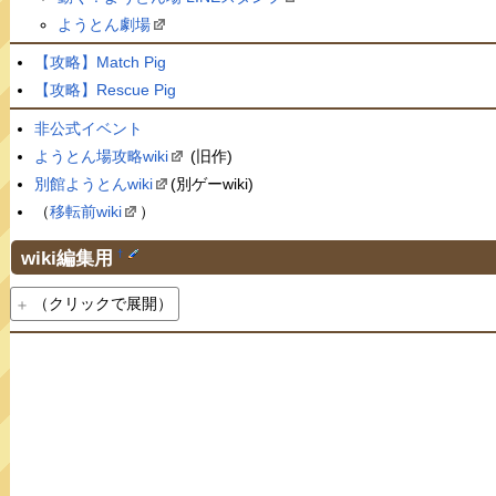
ようとん劇場
【攻略】Match Pig
【攻略】Rescue Pig
非公式イベント
ようとん場攻略wiki
(旧作)
別館ようとんwiki
(別ゲーwiki)
（
移転前wiki
）
wiki編集用
†
（クリックで展開）