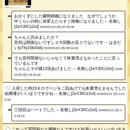
おがくずにした瞬間雑種になりました なぜでしょうか
中くらいの時に床変えたらすぐ雑種になりました -- 名無し
[2eYJf/Cz2oI]
2026/01/22 (木) 07:29:39
ちゃんと読みましたか？
音符は関係ないですしエサ回数が足りてないです -- はるだ
い[sTfy15bSsik]
2026/01/22 (木) 08:14:02
でも音符関係ないじゃなくて体重増えなかったことに言っ
ているんです
ちゃんとその後12回あげました -- 名無し[2eYJf/Cz2oI]
2026/
01/25 (日) 18:10:42
入荷した時23キロでベジを二回あげても体重増えませんでした
結構運がいいほうですかね -- 名無し[2eYJf/Cz2oI]
2026/01/12 (月) 14:2
5:49
三回目はハートでした -- 名無し[2eYJf/Cz2oI]
2026/01/12 (月) 1
5:19:24
これって質問箱だと曖昧なんですけど結局ハートいっぱい出さ