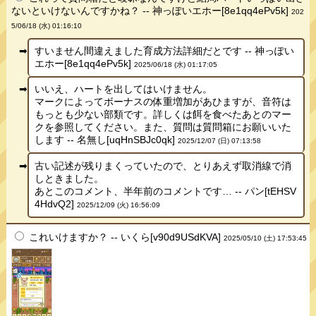
ないといけないんですかね？ -- 神っぽいエホー[8e1qq4ePv5k]
202
5/06/18 (水) 01:16:10
すいません間違えました育成方法詳細だとです -- 神っぽい
エホー[8e1qq4ePv5k]
2025/06/18 (水) 01:17:05
いいえ、ハートを出してはいけません。
マークによってボーナスの体重増加があひますが、音符は
もっとも少ない部類です。詳しくは餌を食べたあとのマー
クを参照してください。また、質問は質問箱にお願いいた
します -- 名無し[uqHnSBJc0qk]
2025/12/07 (日) 07:13:58
古い記述が残りまくっていたので、とりあえず取消線で消
しときました。
あとこのコメント、半年前のコメントです… -- パン[tEHSV
4HdvQ2]
2025/12/09 (火) 16:56:09
これいけますか？ -- いくら[v90d9USdKVA]
2025/05/10 (土) 17:53:45