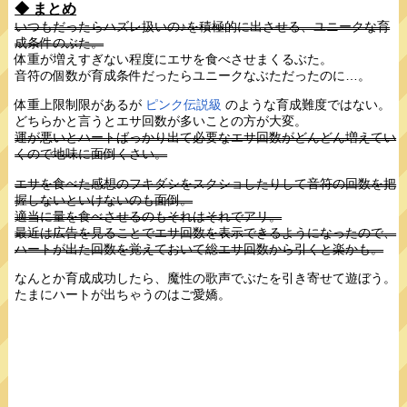
◆ まとめ
いつもだったらハズレ扱いの♪を積極的に出させる、ユニークな育
成条件のぶた。
体重が増えすぎない程度にエサを食べさせまくるぶた。
音符の個数が育成条件だったらユニークなぶただったのに…。
体重上限制限があるが
ピンク伝説級
のような育成難度ではない。
どちらかと言うとエサ回数が多いことの方が大変。
運が悪いとハートばっかり出て必要なエサ回数がどんどん増えてい
くので地味に面倒くさい。
エサを食べた感想のフキダシをスクショしたりして音符の回数を把
握しないといけないのも面倒。
適当に量を食べさせるのもそれはそれでアリ。
最近は広告を見ることでエサ回数を表示できるようになったので、
ハートが出た回数を覚えておいて総エサ回数から引くと楽かも。
なんとか育成成功したら、魔性の歌声でぶたを引き寄せて遊ぼう。
たまにハートが出ちゃうのはご愛嬌。