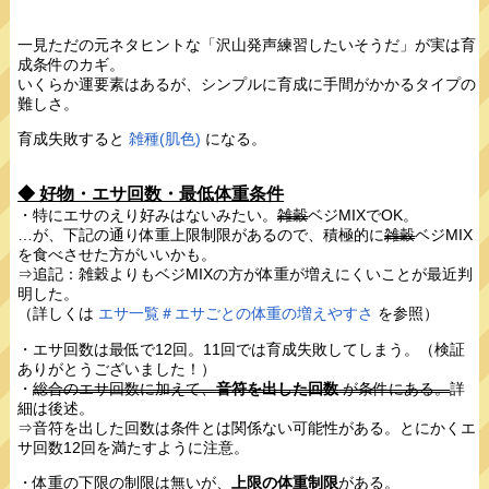
一見ただの元ネタヒントな「沢山発声練習したいそうだ」が実は育
成条件のカギ。
いくらか運要素はあるが、シンプルに育成に手間がかかるタイプの
難しさ。
育成失敗すると
雑種(肌色)
になる。
◆ 好物・エサ回数・最低体重条件
・特にエサのえり好みはないみたい。
雑穀
ベジMIXでOK。
…が、下記の通り体重上限制限があるので、積極的に
雑穀
ベジMIX
を食べさせた方がいいかも。
⇒追記：雑穀よりもベジMIXの方が体重が増えにくいことが最近判
明した。
（詳しくは
エサ一覧＃エサごとの体重の増えやすさ
を参照）
・エサ回数は最低で12回。11回では育成失敗してしまう。（検証
ありがとうございました！）
・
総合のエサ回数に加えて、
音符を出した回数
が条件にある。
詳
細は後述。
⇒音符を出した回数は条件とは関係ない可能性がある。とにかくエ
サ回数12回を満たすように注意。
・体重の下限の制限は無いが、
上限の体重制限
がある。