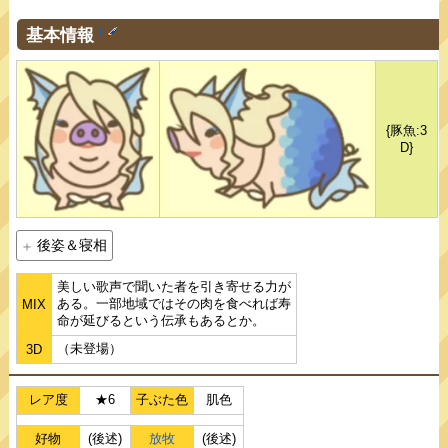
基本情報
†
{豚魚:3
D}
後姿＆寝相
美しい歌声で聞いた者を引き寄せる力が
ある。一部地域ではその肉を食べれば寿
MIX
命が延びるという伝承もあるとか。
（未登場）
3D
レア度
★6
子ぶた色
肌色
好物
(後述)
放牧
(後述)