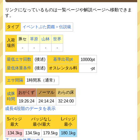
リンクになっているものは一覧ページや解説ページへ移動できま
す。
タイプ
イベントぶた図鑑＞伝説級
豚セ
草原
山林
世界
入荷
場所
‐
‐
‐
‐
最低エサ回数
(後述)
基準出荷pt
10000pt
最低体重条件
(後述)
オスレンタル料
-pt
エサ間隔
1時間系（通常）
おがくず
ノーマル
わらの床
成豚
時間
19:26:24
24:14:24
32:24:00
成長4段階のデータを表示
Sバッジ
バッジなし
Lバッジ
最大
最小/最大
最小
134.3kg
134.5kg
179.5kg
180.1kg