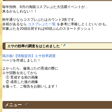
毎年恒例、8月の海賊コスプレぶた大活躍イベントが…
来るかもしれない！！
例年通りならコスプレぶたはカウント2倍です。
余裕があるなら
コスプレぶた一覧
を参考に準備しとくといいかも。
対象ぶたを20頭出荷すれば40頭ぶんのスタートダッシュ！
†
エサの効率の調査をはじめました
掲示板/【情報提供】エサ効率調査
ページを作成しました！
よかったら、偏食ぶたの育成の際に
エサ回数を出してから
① 育成する前の画像
② 成長した後の画像
を撮って、ご報告をお願いします！
メニュー
†