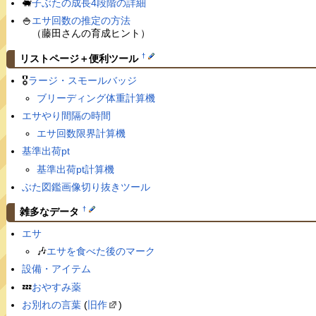
🐖
子ぶたの成長4段階の詳細
🍚
エサ回数の推定の方法
（藤田さんの育成ヒント）
†
リストページ＋便利ツール
🎖
ラージ・スモールバッジ
ブリーディング体重計算機
エサやり間隔の時間
エサ回数限界計算機
基準出荷pt
基準出荷pt計算機
ぶた図鑑画像切り抜きツール
†
雑多なデータ
エサ
🎶
エサを食べた後のマーク
設備・アイテム
💤
おやすみ薬
お別れの言葉
(
旧作
)