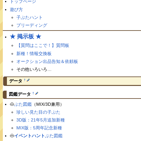
トップページ
遊び方
子ぶたハント
ブリーディング
★ 掲示板 ★
【質問はここで！】質問板
新種！情報交換板
オークション出品告知＆依頼板
その他いろいろ…
†
データ
†
図鑑データ
🐽
ぶた図鑑
（MIX/3D兼用）
珍しい見た目の子ぶた
3D版：21年5月追加新種
MIX版：5周年記念新種
🐽
イベントハント
ぶた図鑑