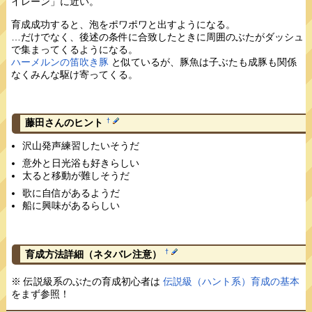
イレーン」に近い。
育成成功すると、泡をポワポワと出すようになる。
…だけでなく、後述の条件に合致したときに周囲のぶたがダッシュ
で集まってくるようになる。
ハーメルンの笛吹き豚
と似ているが、豚魚は子ぶたも成豚も関係
なくみんな駆け寄ってくる。
†
藤田さんのヒント
沢山発声練習したいそうだ
意外と日光浴も好きらしい
太ると移動が難しそうだ
歌に自信があるようだ
船に興味があるらしい
†
育成方法詳細
（ネタバレ注意）
※ 伝説級系のぶたの育成初心者は
伝説級（ハント系）育成の基本
をまず参照！