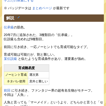
子ぶたの体重にする
※ バッジデータは
まとめページ
が最新です
解説
†
伝承級
の肌色。
20年7月に追加された、3種類目の「伝承級」。
伝説級も含めれば9種類目。
前回に引き続き、一応ノーヒントでも育成可能なタイプ。
育成可能は可能だが、割と難しい。
某伝説級
と似たような育成条件があり、運要素が強め。
育成難易度
ノーヒント育成
運次第
ネタバレ使用
意外と難しい
前回
に引き続き、ファンタジー界の超有名生物がモチーフ。
今回は「人魚」。
人魚と言っても「マーメイド」というより、どちらかと言うと「セ