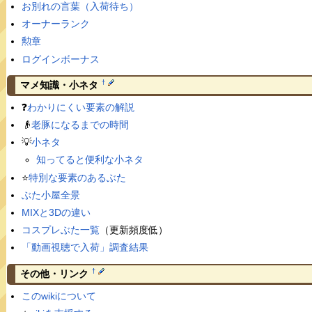
お別れの言葉（入荷待ち）
オーナーランク
勲章
ログインボーナス
†
マメ知識・小ネタ
❓
わかりにくい要素の解説
👴
老豚になるまでの時間
💡
小ネタ
知ってると便利な小ネタ
⭐️
特別な要素のあるぶた
ぶた小屋全景
MIXと3Dの違い
コスプレぶた一覧
（更新頻度低）
「動画視聴で入荷」調査結果
†
その他・リンク
このwikiについて