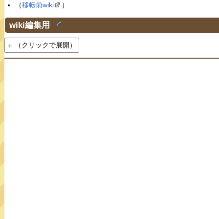
（
移転前wiki
）
wiki編集用
†
（クリックで展開）