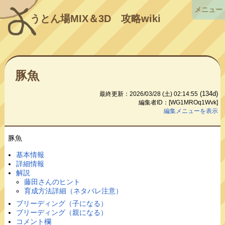
メニュー
うとん場MIX＆3D
攻略wiki
豚魚
(134d)
最終更新：2026/03/28 (土) 02:14:55
編集者ID：[WG1MROq1Wvk]
編集メニューを表示
豚魚
基本情報
詳細情報
解説
藤田さんのヒント
育成方法詳細（ネタバレ注意）
ブリーディング（子になる）
ブリーディング（親になる）
コメント欄