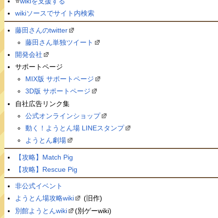
⭐️
wikiを支援する
wikiソースでサイト内検索
藤田さんのtwitter
藤田さん単独ツイート
開発会社
サポートページ
MIX版 サポートページ
3D版 サポートページ
自社広告リンク集
公式オンラインショップ
動く！ようとん場 LINEスタンプ
ようとん劇場
【攻略】Match Pig
【攻略】Rescue Pig
非公式イベント
ようとん場攻略wiki
(旧作)
別館ようとんwiki
(別ゲーwiki)