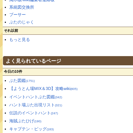
系統図交換所
ブーサー
ぶたのじゃく
それ以前
もっと見る
よく見られているページ
今日の10件
ぶた図鑑
(1751)
【ようとん場MIX＆3D】攻略wiki
(805)
イベントハントぶた図鑑
(342)
ハント場ぶた出現リスト
(321)
伝説のイベントハント
(247)
海賊ぶたひげ
(190)
キャプテン・ピッグ
(183)