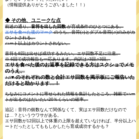
（情報提供ありがとうございました！！）
◆ その他、ユニークな点
前述の通り、
音符を出した回数
が育成条件のひとつにある。
エサを食べた後のマーク
のうち、音符(♪)とダブル音符(♫)のみがカ
ウントされる。
ハート以上はカウントされない。
音符を8回は出せば成功するみたい。エサ回数不足に注意。
※ 6回で成功報告も一応あります。内訳は♪3回♫3回。
エサを食べた後のお返事を記録できる方はスクショでメモ
のうえ、
♪♫♥ のそれぞれの数と合計エサ回数を掲示板にご報告いた
だけると助かります…！
ちなみにコメントに寄せられた情報を集計したところ、雑穀でハー
トが出るのはだいたい20％くらいの確率。
追記：音符の個数なんて関係なくて、実はエサ回数だけなので
は…？というウワサがある。
エサ回数が12回以上で体重の上限を超えていなければ、半分以上ハ
ートだったとしてももしかしたら育成成功するかも？