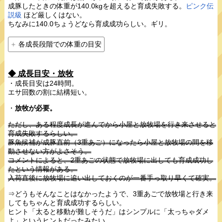
成豚したときの体重が140.0kgを超えると育成失敗する。
ピンク伝
説級
ほど厳しくはない。
ちなみに140.0ちょうどなら育成成功らしい。ギリ。
各成長段階での体重の目安
◆ 成長目安・放牧
・成長目安は24時間。
エサ回数の割に結構短い。
・
放牧が必要。
ただし、ある程度成長が進んでから小屋と放牧場を行き来させると
育成失敗するらしい。
豚魚候補が成豚直前（3重あご）になったら小屋と放牧場の間を移
動させない方がよさそう。
コメントによると、2重あごの状態で放牧場に出しても育成成功し
たという情報がある。
入荷直後に放牧場に追い出しておくのが一番手っ取り早くて確実。
⇒どうもそんなことはなかったようで、3重あごで放牧場と行き来
してもちゃんと育成成功するらしい。
ヒント「太ると移動が難しそうだ」はシンプルに「太っちゃダメ
よ」というヒントだったみたい。