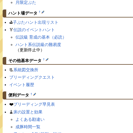
月限定ぶた
†
ハント場データ
⛳️
子ぶたハント出現リスト
🏅
伝説のイベントハント
伝説級 育成の基本（必読）
ハント系伝説級の難易度
（更新停止中）
†
その他基本データ
📃
系統図交換所
ブリーディングクエスト
イベント履歴
†
便利データ
❤️
ブリーディング早見表
🧹
床の設置と効果
よくある勘違い
成豚時間一覧