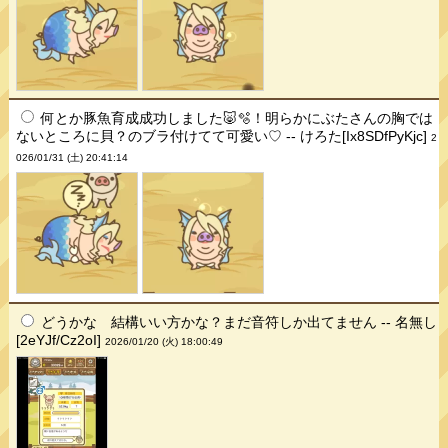
何とか豚魚育成成功しました🐷🫧‪！明らかにぶたさんの胸では
ないところに貝？のブラ付けてて可愛い♡ -- けろた[Ix8SDfPyKjc]
2
026/01/31 (土) 20:41:14
どうかな 結構いい方かな？まだ音符しか出てません -- 名無し
[2eYJf/Cz2oI]
2026/01/20 (火) 18:00:49