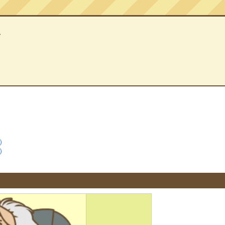
ン
）
）