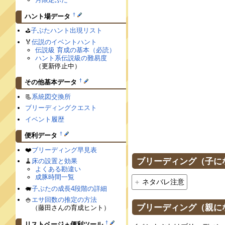
†
ハント場データ
⛳️
子ぶたハント出現リスト
🏅
伝説のイベントハント
伝説級 育成の基本（必読）
ハント系伝説級の難易度
（更新停止中）
†
その他基本データ
📃
系統図交換所
ブリーディングクエスト
イベント履歴
†
便利データ
❤️
ブリーディング早見表
ブリーディング（子に
🧹
床の設置と効果
よくある勘違い
成豚時間一覧
ネタバレ注意
🐖
子ぶたの成長4段階の詳細
🍚
エサ回数の推定の方法
ブリーディング（親に
（藤田さんの育成ヒント）
†
リストページ＋便利ツール