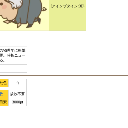
{アインブタイン:3D}
の物理学に衝撃
豚。時折ニュー
る。
た色
白
牧
放牧不要
目安
3000pt