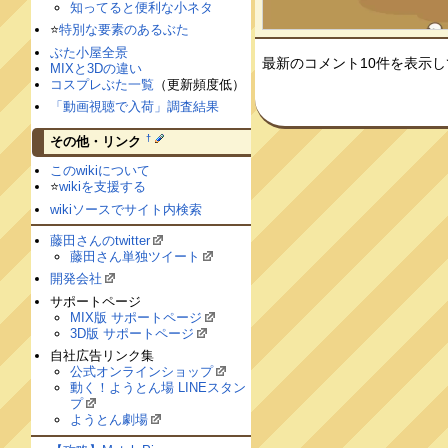
知ってると便利な小ネタ
⭐️
特別な要素のあるぶた
ぶた小屋全景
最新のコメント10件を表示
MIXと3Dの違い
コスプレぶた一覧
（更新頻度低）
「動画視聴で入荷」調査結果
†
その他・リンク
このwikiについて
⭐️
wikiを支援する
wikiソースでサイト内検索
藤田さんのtwitter
藤田さん単独ツイート
開発会社
サポートページ
MIX版 サポートページ
3D版 サポートページ
自社広告リンク集
公式オンラインショップ
動く！ようとん場 LINEスタン
プ
ようとん劇場