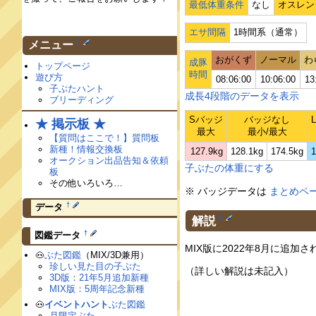
最低体重条件
なし
オスレン
エサ間隔
1時間系（通常）
†
メニュー
おがくず
ノーマル
わ
成豚
トップページ
時間
遊び方
08:06:00
10:06:00
13
子ぶたハント
成長4段階のデータを表示
ブリーディング
Sバッジ
バッジなし
★ 掲示板 ★
最大
最小/最大
【質問はここで！】質問板
新種！情報交換板
127.9kg
128.1kg
174.5kg
1
オークション出品告知＆依頼
子ぶたの体重にする
板
その他いろいろ…
※ バッジデータは
まとめペ
†
データ
解説
†
†
図鑑データ
MIX版に2022年8月に追
🐽
ぶた図鑑
（MIX/3D兼用）
珍しい見た目の子ぶた
（詳しい解説は未記入）
3D版：21年5月追加新種
MIX版：5周年記念新種
🐽
イベントハント
ぶた図鑑
月限定ぶた