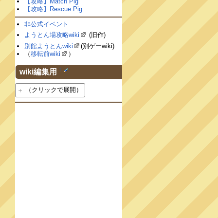
【攻略】Match Pig
【攻略】Rescue Pig
非公式イベント
ようとん場攻略wiki
(旧作)
別館ようとんwiki
(別ゲーwiki)
（
移転前wiki
）
†
wiki編集用
（クリックで展開）