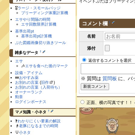
イベントぶたはブリーディン
🎖
ラージ・スモールバッジ
ブリーディング体重計算機
エサやり間隔の時間
コメント欄
†
エサ回数限界計算機
基準出荷pt
基準出荷pt計算機
名前
ぶた図鑑画像切り抜きツール
添付
†
雑多なデータ
返信するコメントを選択
エサ
🎶
エサを食べた後のマーク
設備・アイテム
💤
おやすみ薬
※ 質問は
質問板
に、バ
お別れの言葉
(
旧作
)
お別れの言葉（入荷待ち）
オーナーランク
勲章
ログインボーナス
正面、横の写真です！！ -- も
†
マメ知識・小ネタ
❓
わかりにくい要素の解説
👴
老豚になるまでの時間
💡
小ネタ