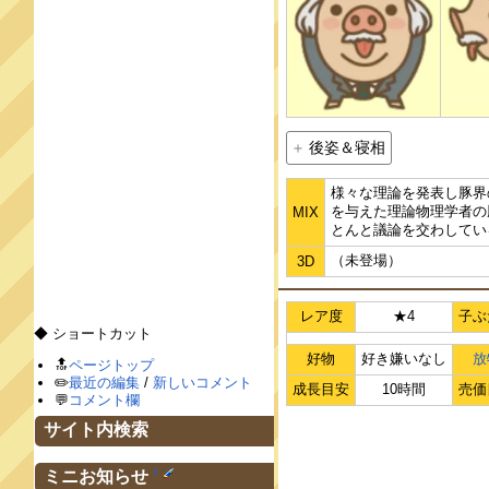
後姿＆寝相
様々な理論を発表し豚界
を与えた理論物理学者の
MIX
とんと議論を交わしてい
（未登場）
3D
レア度
★4
子ぶ
◆ ショートカット
好物
好き嫌いなし
放
🔝
ページトップ
✏️
最近の編集
/
新しいコメント
成長目安
10時間
売価
💬
コメント欄
サイト内検索
†
ミニお知らせ