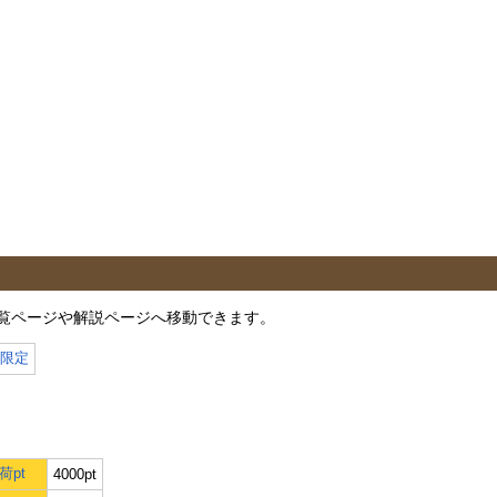
覧ページや解説ページへ移動できます。
月限定
荷pt
4000pt