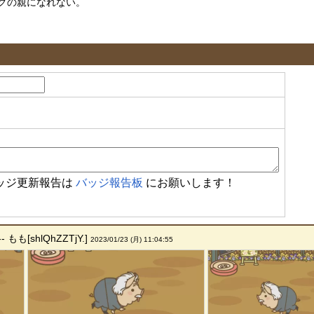
グの親になれない。
ッジ更新報告は
バッジ報告板
にお願いします！
も[shlQhZZTjY.]
2023/01/23 (月) 11:04:55