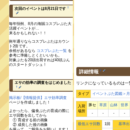
†
次回のイベントは8月21日です
毎年恒例、8月の海賊コスプレぶた大
活躍イベントが…
来るかもしれない！！
例年通りならコスプレぶたはカウン
ト2倍です。
余裕があるなら
コスプレぶた一覧
を
参考に準備しとくといいかも。
対象ぶたを20頭出荷すれば40頭ぶん
のスタートダッシュ！
詳細情報
†
エサの効率の調査をはじめました
リンクになっているものは一
†
タイプ
イベントぶた図鑑＞
掲示板/【情報提供】エサ効率調査
ページを作成しました！
豚セ
草原
山林
世界
入荷
よかったら、偏食ぶたの育成の際に
場所
‐
‐
‐
‐
エサ回数を出してから
① 育成する前の画像
最低エサ回数
1回
基準出
② 成長した後の画像
を撮って、ご報告をお願いします！