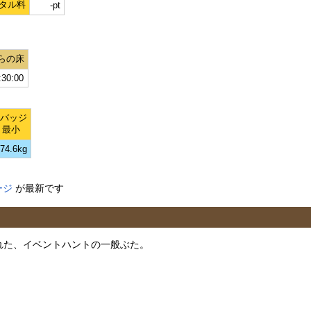
タル料
-pt
らの床
:30:00
Lバッジ
最小
74.6kg
ージ
が最新です
加された、イベントハントの一般ぶた。