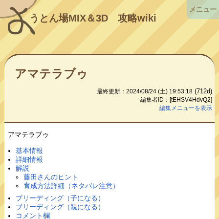
メニュー
うとん場MIX＆3D
攻略wiki
アマテラブゥ
(712d)
最終更新：2024/08/24 (土) 19:53:18
編集者ID：[tEHSV4HdvQ2]
編集メニューを表示
アマテラブゥ
基本情報
詳細情報
解説
藤田さんのヒント
育成方法詳細（ネタバレ注意）
ブリーディング（子になる）
ブリーディング（親になる）
コメント欄