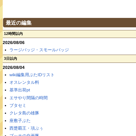
最近の編集
12時間以内
2026/08/06
ラージバッジ・スモールバッジ
3日以内
2026/08/04
wiki編集用ぶたIDリスト
オスレンタル料
基準出荷pt
エサやり間隔の時間
ブタセミ
クレタ島の雄豚
座敷子ぶた
西楚覇王・項ぶぅ
ブッホの自画豚