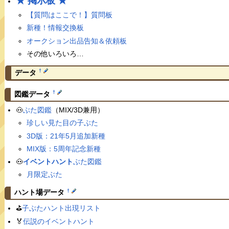
★ 掲示板 ★
【質問はここで！】質問板
新種！情報交換板
オークション出品告知＆依頼板
その他いろいろ…
†
データ
†
図鑑データ
🐽
ぶた図鑑
（MIX/3D兼用）
珍しい見た目の子ぶた
3D版：21年5月追加新種
MIX版：5周年記念新種
🐽
イベントハント
ぶた図鑑
月限定ぶた
†
ハント場データ
⛳️
子ぶたハント出現リスト
🏅
伝説のイベントハント