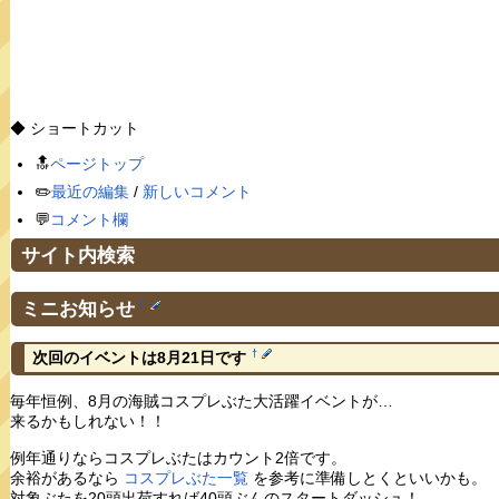
◆ ショートカット
🔝
ページトップ
✏️
最近の編集
/
新しいコメント
💬
コメント欄
サイト内検索
ミニお知らせ
†
†
次回のイベントは8月21日です
毎年恒例、8月の海賊コスプレぶた大活躍イベントが…
来るかもしれない！！
例年通りならコスプレぶたはカウント2倍です。
余裕があるなら
コスプレぶた一覧
を参考に準備しとくといいかも。
対象ぶたを20頭出荷すれば40頭ぶんのスタートダッシュ！