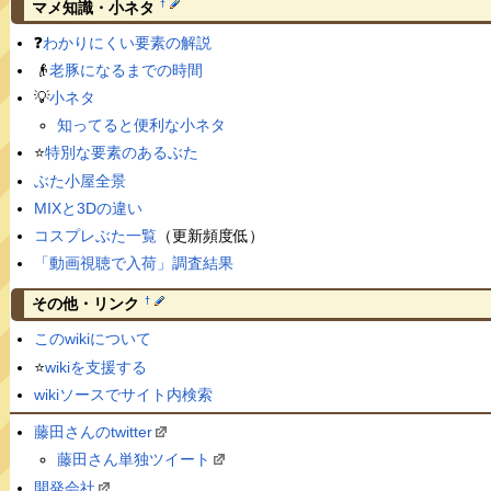
†
マメ知識・小ネタ
❓
わかりにくい要素の解説
👴
老豚になるまでの時間
💡
小ネタ
知ってると便利な小ネタ
⭐️
特別な要素のあるぶた
ぶた小屋全景
MIXと3Dの違い
コスプレぶた一覧
（更新頻度低）
「動画視聴で入荷」調査結果
†
その他・リンク
このwikiについて
⭐️
wikiを支援する
wikiソースでサイト内検索
藤田さんのtwitter
藤田さん単独ツイート
開発会社