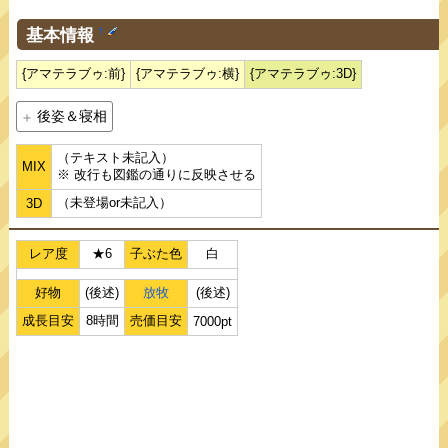
基本情報
†
{アマテラブゥ:前}
{アマテラブゥ:横}
{アマテラブゥ:3D}
後姿＆寝相
（テキスト未記入）
MIX
※ 改行も図鑑の通りに反映させる
（未登場or未記入）
3D
レア度
★6
子ぶた色
白
好物
(後述)
放牧
(後述)
成長目安
8時間
売価目安
7000pt