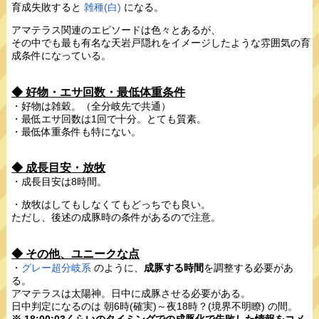
育成失敗すると
雑種(白)
になる。
アマテラス関連のエピソードは色々とあるが、
その中でも最も有名な天岩戸隠れをイメージしたような雰囲気の育
成条件になっている。
◆ 好物・エサ回数・最低体重条件
・好物は雑穀。（全分岐先で共通）
・最低エサ回数は1回で十分。とても質素。
・最低体重条件も特にない。
◆ 成長目安・放牧
・成長目安は8時間。
・放牧はしてもしなくてもどっちでも良い。
ただし、後述の成豚時の条件があるので注意。
◆ その他、ユニークな点
・
グレー超分岐系
のように、
成豚する時間
を調整する必要があ
る。
アマテラスは太陽神。日中に成豚させる必要がある。
日中判定になるのは 朝6時(確実)～夜18時？(境界不明瞭) の間。
※ 18:00:03くらいのタイミングでの成豚化で失敗した情報をコメ