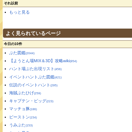
それ以前
もっと見る
よく見られているページ
今日の10件
ぶた図鑑
(2044)
【ようとん場MIX＆3D】攻略wiki
(954)
ハント場ぶた出現リスト
(456)
イベントハントぶた図鑑
(421)
伝説のイベントハント
(295)
海賊ぶたひげ
(259)
キャプテン・ピッグ
(223)
マッチョ豚
(186)
ビーストン
(154)
うみぶた
(153)