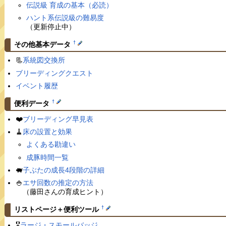
伝説級 育成の基本（必読）
ハント系伝説級の難易度
（更新停止中）
†
その他基本データ
📃
系統図交換所
ブリーディングクエスト
イベント履歴
†
便利データ
❤️
ブリーディング早見表
🧹
床の設置と効果
よくある勘違い
成豚時間一覧
🐖
子ぶたの成長4段階の詳細
🍚
エサ回数の推定の方法
（藤田さんの育成ヒント）
†
リストページ＋便利ツール
🎖
ラージ・スモールバッジ