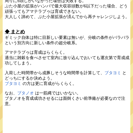
周りに5頭しかいなかった場合は失敗する。
ぶた小屋の拡張がハンパで最大収容頭数が6以下だった場合、どう
頑張ってもアマテラブゥは育成できない。
大人しく諦めて、ぶた小屋拡張が済んでから再チャレンジしよう。
◆ まとめ
ギミック自体は特に目新しい要素は無いが、分岐の条件がバラバラ
という別方向に新しい条件の超分岐系。
アマテラブゥは育成はらくらく。
適当に雑穀を食べさせて室内に放り込んでおいても運次第で育成成
功してしまう。
入荷した時間帯から成豚しそうな時間帯を計算して、
ブタヨミ
と
どっちにするか決めよう。
ブタヨミ
の方は更に育成がらくらく。
なお、
ブタノオ
は一筋縄ではいかない。
ブタノオを育成成功させるには面倒くさい前準備が必要なので注
意。