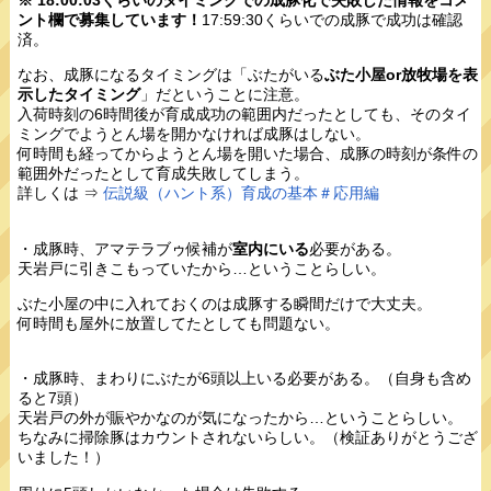
ント欄で募集しています！
17:59:30くらいでの成豚で成功は確認
済。
なお、成豚になるタイミングは「ぶたがいる
ぶた小屋or放牧場を表
示したタイミング
」だということに注意。
入荷時刻の6時間後が育成成功の範囲内だったとしても、そのタイ
ミングでようとん場を開かなければ成豚はしない。
何時間も経ってからようとん場を開いた場合、成豚の時刻が条件の
範囲外だったとして育成失敗してしまう。
詳しくは ⇒
伝説級（ハント系）育成の基本＃応用編
・成豚時、アマテラブゥ候補が
室内にいる
必要がある。
天岩戸に引きこもっていたから…ということらしい。
ぶた小屋の中に入れておくのは成豚する瞬間だけで大丈夫。
何時間も屋外に放置してたとしても問題ない。
・成豚時、まわりにぶたが6頭以上いる必要がある。（自身も含め
ると7頭）
天岩戸の外が賑やかなのが気になったから…ということらしい。
ちなみに掃除豚はカウントされないらしい。（検証ありがとうござ
いました！）