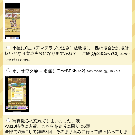
小屋に6匹（アマテラブウ込み）放牧場に一匹の場合は別場所
扱いとなり育成失敗になりますかね？ -- ご飯[QjiS3CuwYCI]
2025/0
3/25 (火) 14:29:42
オ、オワタ😭 -- 名無し[PmcBFKb.ro2]
2024/08/02 (金) 18:46:21
写真撮るの忘れてしまいました。涙
AM10時位に入荷、こちらを参考に周りに6頭
全部で7頭にして雑穀3回、そのまま呑みに行って酔っ払ってしま