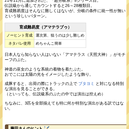
21年11月に追加された、「超分岐系」5シリーズ目。
伝説級から通してカウントすると26～28種類目。
育成難易度はそんなに難しくはないが、分岐の条件に統一性が無い
という珍しいパターン。
育成難易度（アマテラブゥ）
ノーヒント育成
運次第、狙うのは少し難しめ
ネタバレ使用
めちゃんこ簡単
日本人なら知らない人はいない「アマテラス（天照大神）」がモチ
ーフのぶた。
神道の巫女のような系統の着物を着たぶた。
おでこには太陽の光をイメージしたような飾り。
成豚すると、出荷の際にトラックの上で
ブタヨミ
と対になる特別
な演出を見ることができる。
（といっても、伝説級系のぶたの中では演出は控えめ）
ちなみに、3匹を全部揃えても特に何か特別な演出がある訳ではな
い。
†
藤田さんのヒント