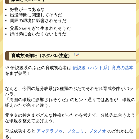
好物が一つあるな
出没時間に関連してそうだ
周囲の環境に影響されそうだ
父親のみそぎで生まれたそうだ
姉は弟に会いたくないようだ
†
育成方法詳細
（ネタバレ注意）
※ 伝説級系のぶたの育成初心者は
伝説級（ハント系）育成の基本
をまず参照！
なんと、今回の超分岐系は3種類のぶたでそれぞれ育成条件がバラ
バラ。
「周囲の環境に影響されそうだ」のヒント通りではあるが、環境の
揃えかたが色々と違う。
元ネタの神さまがどんな性格だったかを考えて、分岐先に合うよう
な環境を整えてあげよう。
育成成功すると
アマテラブゥ
、
ブタヨミ
、
ブタノオ
のどれかにな
る。