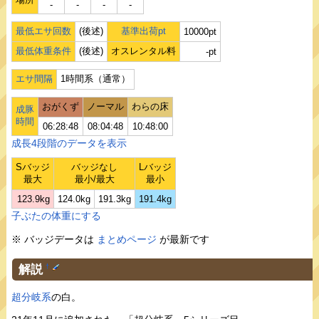
‐
‐
‐
‐
最低エサ回数
(後述)
基準出荷pt
10000pt
最低体重条件
(後述)
オスレンタル料
-pt
エサ間隔
1時間系（通常）
おがくず
ノーマル
わらの床
成豚
時間
06:28:48
08:04:48
10:48:00
成長4段階のデータを表示
Sバッジ
バッジなし
Lバッジ
最大
最小/最大
最小
123.9kg
124.0kg
191.3kg
191.4kg
子ぶたの体重にする
※ バッジデータは
まとめページ
が最新です
解説
†
超分岐系
の白。