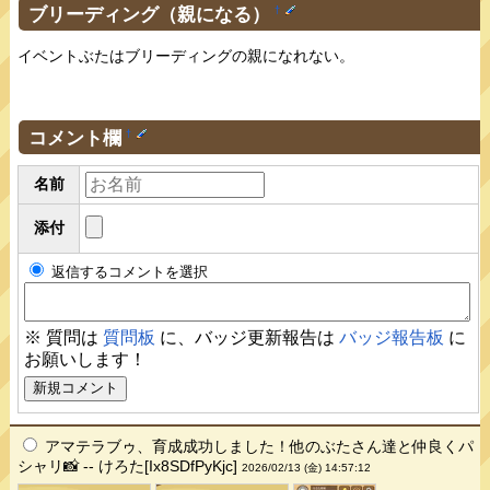
ブリーディング（親になる）
†
イベントぶたはブリーディングの親になれない。
コメント欄
†
名前
添付
返信するコメントを選択
※ 質問は
質問板
に、バッジ更新報告は
バッジ報告板
に
お願いします！
アマテラブゥ、育成成功しました！他のぶたさん達と仲良くパ
シャリ📸 -- けろた[Ix8SDfPyKjc]
2026/02/13 (金) 14:57:12