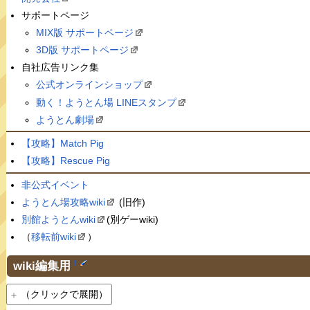
サポートページ
MIX版 サポートページ
3D版 サポートページ
自社広告リンク集
公式オンラインショップ
動く！ようとん場 LINEスタンプ
ようとん劇場
【攻略】Match Pig
【攻略】Rescue Pig
非公式イベント
ようとん場攻略wiki
(旧作)
別館ようとんwiki
(別ゲーwiki)
（
移転前wiki
）
wiki編集用
†
（クリックで展開）