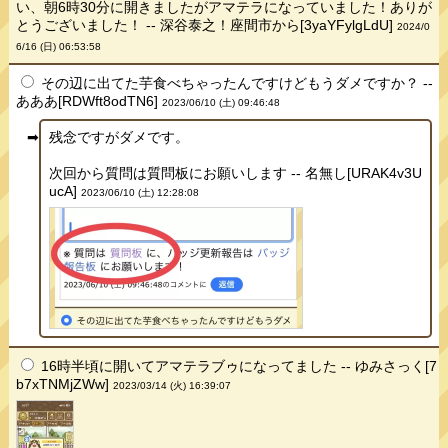
い、朝6時30分に開きましたがアマテラになっていました！ありが
とうございました！ -- 深谷泰之！座間市から[3yaYFylgLdU]
2024/0
6/16 (日) 06:53:58
その辺に出てた芋食べちゃったんですけどもうダメですか？ --
あああ[RDWft8odTN6]
2023/06/10 (土) 09:46:48
残念ですがダメです。
次回から質問は質問板にお願いします -- 名無し[URAK4v3U
ucA]
2023/06/10 (土) 12:28:08
16時半頃に開いてアマテラブゥになってました -- ゆみさっく[7
b7xTNMjZWw]
2023/03/14 (火) 16:39:07