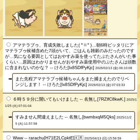
アマテラブゥ、育成失敗しました( ˟ ⌑ ˟ )…朝6時ピッタリにア
マテラブゥ候補含めた7頭がいて、ごはんも雑穀のみだったのです
が…気になる要因としてはおやすみ薬を使ってたぶたさんがいた事
くらい…原因はわかりませんがおやすみ薬使用中のぶたさんは頭数
に含まれないのかな？ -- けろた[Ix8SDfPyKjc]
2026/02/13 (金) 06:10:08
また先程アマテラブゥ候補ちゃんをまた捕まえたのでリベ
ンジします！ -- けろた[Ix8SDfPyKjc]
2026/02/13 (金) 07:03:33
６時５９分に開いてもいけました -- 名無し[7RZlfC8kwK.]
2025/1
1/25 (火) 07:01:04
すみません間違えました -- 名無し[bwmbxqM5Qks]
2025/11/2
5 (火) 11:57:58
Www -- rarachu[H71E2LCpktE]🇰🇷
2025/04/13 (日) 15:56:59