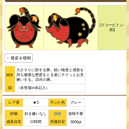
{スコーピトン:
3D}
後姿＆寝相
大さそりに扮する豚。鋭い嗅覚と感覚を
持ち傲慢な態度をとる者にチクっとお見
MIX
舞いする。10月の豚。
（未登場or未記入）
3D
レア度
★3
子ぶた色
グレー
好物
好き嫌いなし
放牧
放牧不要
成長目安
12時間
売価目安
3000pt