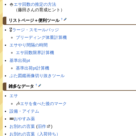
🍚
エサ回数の推定の方法
（藤田さんの育成ヒント）
†
リストページ＋便利ツール
🎖
ラージ・スモールバッジ
ブリーディング体重計算機
エサやり間隔の時間
エサ回数限界計算機
基準出荷pt
基準出荷pt計算機
ぶた図鑑画像切り抜きツール
†
雑多なデータ
エサ
🎶
エサを食べた後のマーク
設備・アイテム
💤
おやすみ薬
お別れの言葉
(
旧作
)
お別れの言葉（入荷待ち）