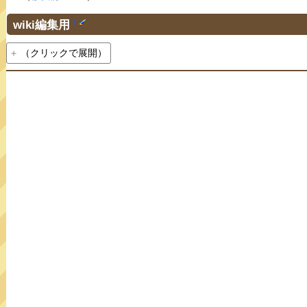
wiki編集用
†
（クリックで展開）