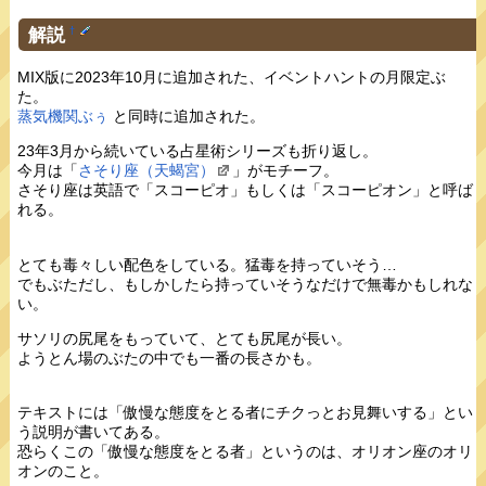
解説
†
MIX版に2023年10月に追加された、イベントハントの月限定ぶ
た。
蒸気機関ぶぅ
と同時に追加された。
23年3月から続いている占星術シリーズも折り返し。
今月は「
さそり座（天蝎宮）
」がモチーフ。
さそり座は英語で「スコーピオ」もしくは「スコーピオン」と呼ば
れる。
とても毒々しい配色をしている。猛毒を持っていそう…
でもぶただし、もしかしたら持っていそうなだけで無毒かもしれな
い。
サソリの尻尾をもっていて、とても尻尾が長い。
ようとん場のぶたの中でも一番の長さかも。
テキストには「傲慢な態度をとる者にチクっとお見舞いする」とい
う説明が書いてある。
恐らくこの「傲慢な態度をとる者」というのは、オリオン座のオリ
オンのこと。