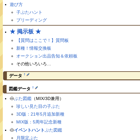
遊び方
子ぶたハント
ブリーディング
★ 掲示板 ★
【質問はここで！】質問板
新種！情報交換板
オークション出品告知＆依頼板
その他いろいろ…
†
データ
†
図鑑データ
🐽
ぶた図鑑
（MIX/3D兼用）
珍しい見た目の子ぶた
3D版：21年5月追加新種
MIX版：5周年記念新種
🐽
イベントハント
ぶた図鑑
月限定ぶた