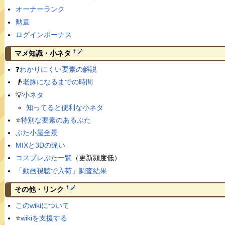
オーナーランク
勲章
ログインボーナス
†
マメ知識・小ネタ
❓
わかりにくい要素の解説
👴
老豚になるまでの時間
💡
小ネタ
知ってると便利な小ネタ
⭐️
特別な要素のあるぶた
ぶた小屋全景
MIXと3Dの違い
コスプレぶた一覧
（更新頻度低）
「動画視聴で入荷」調査結果
†
その他・リンク
このwikiについて
⭐️
wikiを支援する