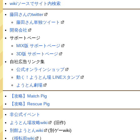
wikiソースでサイト内検索
藤田さんのtwitter
藤田さん単独ツイート
開発会社
サポートページ
MIX版 サポートページ
3D版 サポートページ
自社広告リンク集
公式オンラインショップ
動く！ようとん場 LINEスタンプ
ようとん劇場
【攻略】Match Pig
【攻略】Rescue Pig
非公式イベント
ようとん場攻略wiki
(旧作)
別館ようとんwiki
(別ゲーwiki)
（
移転前wiki
）