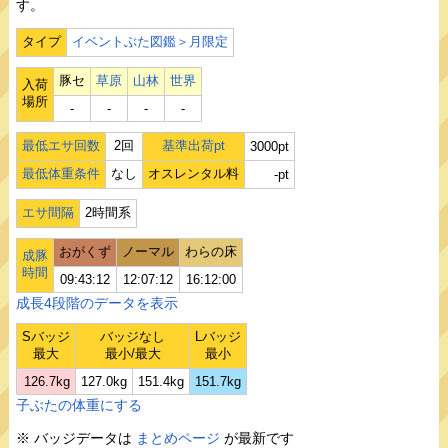
す。
タイプ
イベントぶた図鑑＞月限定
豚セ
草原
山林
世界
入荷
場所
‐
‐
‐
‐
最低エサ回数
2回
基準出荷pt
3000pt
最低体重条件
なし
オスレンタル料
-pt
エサ間隔
2時間系
おがくず
ノーマル
わらの床
成豚
時間
09:43:12
12:07:12
16:12:00
成長4段階のデータを表示
Sバッジ
バッジなし
Lバッジ
最大
最小/最大
最小
126.7kg
127.0kg
151.4kg
151.7kg
子ぶたの体重にする
※ バッジデータは
まとめページ
が最新です