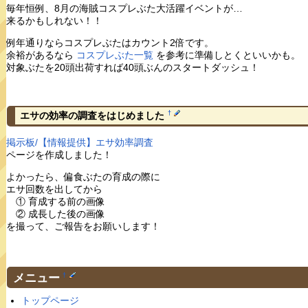
毎年恒例、8月の海賊コスプレぶた大活躍イベントが…
来るかもしれない！！
例年通りならコスプレぶたはカウント2倍です。
余裕があるなら
コスプレぶた一覧
を参考に準備しとくといいかも。
対象ぶたを20頭出荷すれば40頭ぶんのスタートダッシュ！
†
エサの効率の調査をはじめました
掲示板/【情報提供】エサ効率調査
ページを作成しました！
よかったら、偏食ぶたの育成の際に
エサ回数を出してから
① 育成する前の画像
② 成長した後の画像
を撮って、ご報告をお願いします！
メニュー
†
トップページ