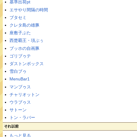
基準出荷pt
エサやり間隔の時間
ブタセミ
クレタ島の雄豚
座敷子ぶた
西楚覇王・項ぶぅ
ブッホの自画豚
ゴリブゥテ
ダストンボックス
雪白ブゥ
MenuBar1
マンブゥス
チャリオットン
ウラブゥス
サトーン
トン・ラバー
それ以前
もっと見る