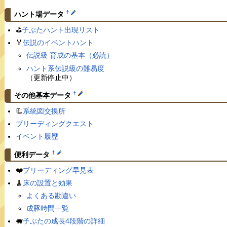
†
ハント場データ
⛳️
子ぶたハント出現リスト
🏅
伝説のイベントハント
伝説級 育成の基本（必読）
ハント系伝説級の難易度
（更新停止中）
†
その他基本データ
📃
系統図交換所
ブリーディングクエスト
イベント履歴
†
便利データ
❤️
ブリーディング早見表
🧹
床の設置と効果
よくある勘違い
成豚時間一覧
🐖
子ぶたの成長4段階の詳細