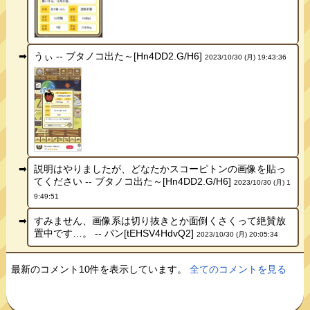
うぃ -- ブタノコ出た～[Hn4DD2.G/H6]
2023/10/30 (月) 19:43:36
説明はやりましたが、どなたかスコーピトンの画像を貼っ
てください -- ブタノコ出た～[Hn4DD2.G/H6]
2023/10/30 (月) 1
9:49:51
すみません、画像系は切り抜きとか面倒くさくって絶賛放
置中です…。 -- パン[tEHSV4HdvQ2]
2023/10/30 (月) 20:05:34
最新のコメント10件を表示しています。
全てのコメントを見る