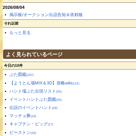
2026/08/04
掲示板/オークション出品告知＆依頼板
それ以前
もっと見る
よく見られているページ
今日の10件
ぶた図鑑
(197)
【ようとん場MIX＆3D】攻略wiki
(122)
ハント場ぶた出現リスト
(55)
イベントハントぶた図鑑
(33)
伝説のイベントハント
(29)
マッチョ豚
(19)
キャプテン・ピッグ
(17)
ビーストン
(16)