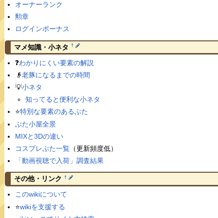
オーナーランク
勲章
ログインボーナス
†
マメ知識・小ネタ
❓
わかりにくい要素の解説
👴
老豚になるまでの時間
💡
小ネタ
知ってると便利な小ネタ
⭐️
特別な要素のあるぶた
ぶた小屋全景
MIXと3Dの違い
コスプレぶた一覧
（更新頻度低）
「動画視聴で入荷」調査結果
†
その他・リンク
このwikiについて
⭐️
wikiを支援する