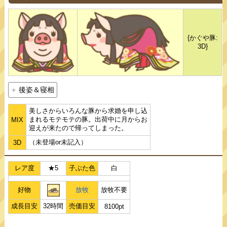
{かぐや豚:
3D}
後姿＆寝相
美しさからいろんな豚から求婚を申し込
まれるモテモテの豚。出荷中に月からお
MIX
迎えが来たので帰ってしまった。
（未登場or未記入）
3D
レア度
★5
子ぶた色
白
好物
放牧
放牧不要
成長目安
32時間
売価目安
8100pt