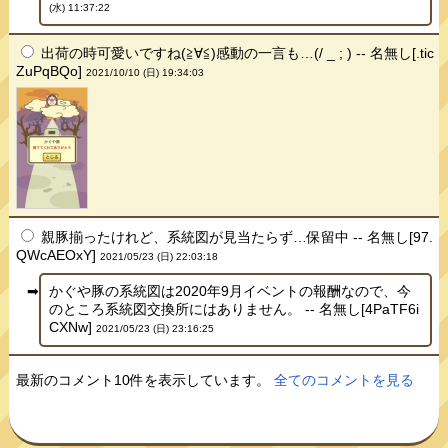
(水) 11:37:22
出荷の時可愛いですね(≧∀≦)感動の一言も…(/ _ ; ) -- 名無し[.tic
ZuPqBQo]
2021/10/10 (日) 19:34:03
親豚揃ったけれど、系統図が見当たらず…保留中 -- 名無し[97.
QWcAEOxY]
2021/05/23 (日) 22:03:18
かぐや豚の系統図は2020年9月イベントの報酬なので、今
のところ系統図交換所にはありません。 -- 名無し[4PaTF6i
CXNw]
2021/05/23 (日) 23:16:25
最新のコメント10件を表示しています。
全てのコメントを見る