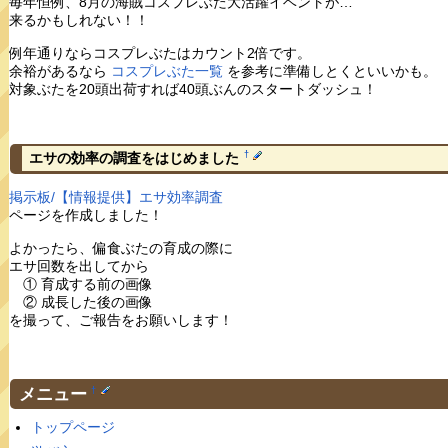
毎年恒例、8月の海賊コスプレぶた大活躍イベントが…
来るかもしれない！！
例年通りならコスプレぶたはカウント2倍です。
余裕があるなら
コスプレぶた一覧
を参考に準備しとくといいかも。
対象ぶたを20頭出荷すれば40頭ぶんのスタートダッシュ！
†
エサの効率の調査をはじめました
掲示板/【情報提供】エサ効率調査
ページを作成しました！
よかったら、偏食ぶたの育成の際に
エサ回数を出してから
① 育成する前の画像
② 成長した後の画像
を撮って、ご報告をお願いします！
メニュー
†
トップページ