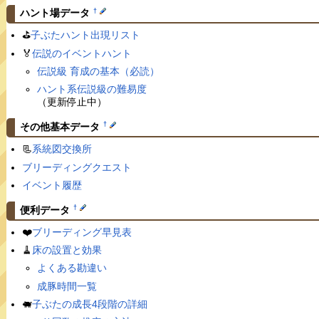
†
ハント場データ
⛳️
子ぶたハント出現リスト
🏅
伝説のイベントハント
伝説級 育成の基本（必読）
ハント系伝説級の難易度
（更新停止中）
†
その他基本データ
📃
系統図交換所
ブリーディングクエスト
イベント履歴
†
便利データ
❤️
ブリーディング早見表
🧹
床の設置と効果
よくある勘違い
成豚時間一覧
🐖
子ぶたの成長4段階の詳細