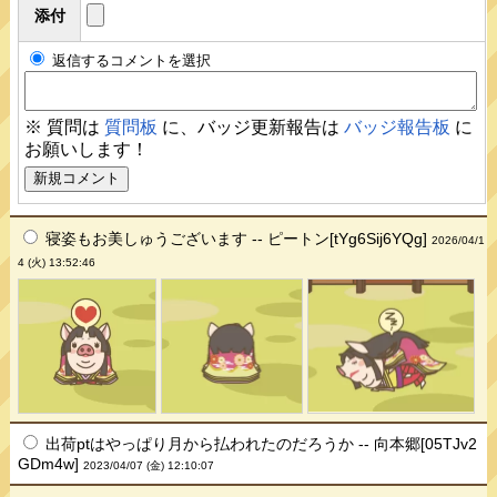
添付
返信するコメントを選択
※ 質問は
質問板
に、バッジ更新報告は
バッジ報告板
に
お願いします！
寝姿もお美しゅうございます -- ピートン[tYg6Sij6YQg]
2026/04/1
4 (火) 13:52:46
出荷ptはやっぱり月から払われたのだろうか -- 向本郷[05TJv2
GDm4w]
2023/04/07 (金) 12:10:07