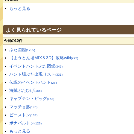
もっと見る
よく見られているページ
今日の10件
ぶた図鑑
(1755)
【ようとん場MIX＆3D】攻略wiki
(792)
イベントハントぶた図鑑
(346)
ハント場ぶた出現リスト
(331)
伝説のイベントハント
(285)
海賊ぶたひげ
(166)
キャプテン・ピッグ
(163)
マッチョ豚
(140)
ビーストン
(138)
ボナパルトン
(123)
もっと見る