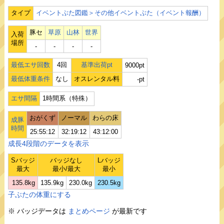
タイプ
イベントぶた図鑑＞その他イベントぶた（イベント報酬）
豚セ
草原
山林
世界
入荷
場所
‐
‐
‐
‐
最低エサ回数
4回
基準出荷pt
9000pt
最低体重条件
なし
オスレンタル料
-pt
エサ間隔
1時間系（特殊）
おがくず
ノーマル
わらの床
成豚
時間
25:55:12
32:19:12
43:12:00
成長4段階のデータを表示
Sバッジ
バッジなし
Lバッジ
最大
最小/最大
最小
135.8kg
135.9kg
230.0kg
230.5kg
子ぶたの体重にする
※ バッジデータは
まとめページ
が最新です