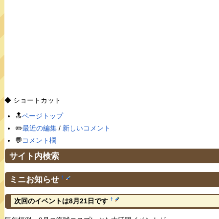
◆ ショートカット
🔝
ページトップ
✏️
最近の編集
/
新しいコメント
💬
コメント欄
サイト内検索
ミニお知らせ
†
†
次回のイベントは8月21日です