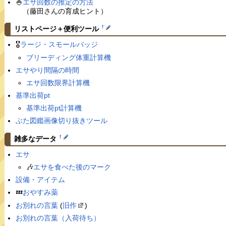
🍚
エサ回数の推定の方法
（藤田さんの育成ヒント）
†
リストページ＋便利ツール
🎖
ラージ・スモールバッジ
ブリーディング体重計算機
エサやり間隔の時間
エサ回数限界計算機
基準出荷pt
基準出荷pt計算機
ぶた図鑑画像切り抜きツール
†
雑多なデータ
エサ
🎶
エサを食べた後のマーク
設備・アイテム
💤
おやすみ薬
お別れの言葉
(
旧作
)
お別れの言葉（入荷待ち）