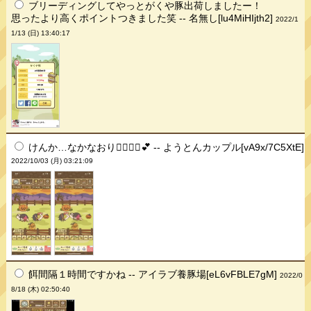
ブリーディングしてやっとがくや豚出荷しましたー！
思ったより高くポイントつきました笑 -- 名無し[lu4MiHIjth2]
2022/1
1/13 (日) 13:40:17
けんか…なかなおり👨‍❤️‍💋‍👨💕 -- ようとんカップル[vA9x/7C5XtE]
2022/10/03 (月) 03:21:09
餌間隔１時間ですかね -- アイラブ養豚場[eL6vFBLE7gM]
2022/0
8/18 (木) 02:50:40