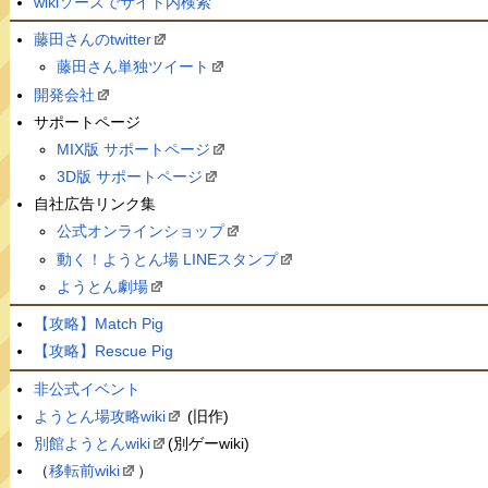
wikiソースでサイト内検索
藤田さんのtwitter
藤田さん単独ツイート
開発会社
サポートページ
MIX版 サポートページ
3D版 サポートページ
自社広告リンク集
公式オンラインショップ
動く！ようとん場 LINEスタンプ
ようとん劇場
【攻略】Match Pig
【攻略】Rescue Pig
非公式イベント
ようとん場攻略wiki
(旧作)
別館ようとんwiki
(別ゲーwiki)
（
移転前wiki
）