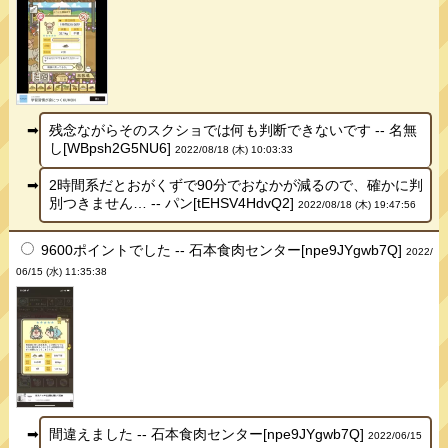
残念ながらそのスクショでは何も判断できないです -- 名無
し[WBpsh2G5NU6]
2022/08/18 (木) 10:03:33
2時間系だとおがくずで90分でおなかが減るので、確かに判
別つきません… -- パン[tEHSV4HdvQ2]
2022/08/18 (木) 19:47:56
9600ポイントでした -- 石本食肉センター[npe9JYgwb7Q]
2022/
06/15 (水) 11:35:38
間違えました -- 石本食肉センター[npe9JYgwb7Q]
2022/06/15