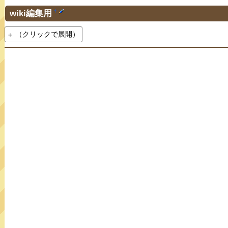
wiki編集用
†
（クリックで展開）