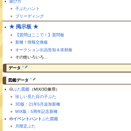
遊び方
子ぶたハント
ブリーディング
★ 掲示板 ★
【質問はここで！】質問板
新種！情報交換板
オークション出品告知＆依頼板
その他いろいろ…
†
データ
†
図鑑データ
🐽
ぶた図鑑
（MIX/3D兼用）
珍しい見た目の子ぶた
3D版：21年5月追加新種
MIX版：5周年記念新種
🐽
イベントハント
ぶた図鑑
月限定ぶた