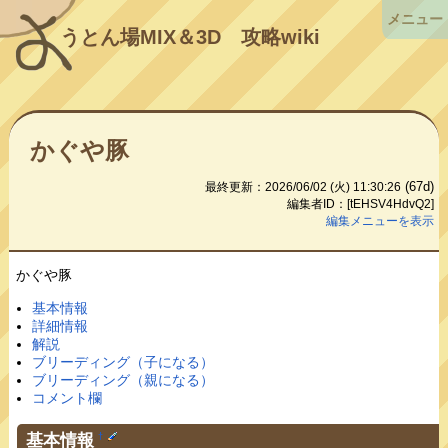
メニュー
うとん場MIX＆3D
攻略wiki
かぐや豚
(67d)
最終更新：2026/06/02 (火) 11:30:26
編集者ID：[tEHSV4HdvQ2]
編集メニューを表示
かぐや豚
基本情報
詳細情報
解説
ブリーディング（子になる）
ブリーディング（親になる）
コメント欄
基本情報
†