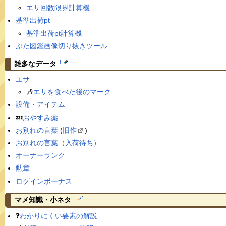
エサ回数限界計算機
基準出荷pt
基準出荷pt計算機
ぶた図鑑画像切り抜きツール
†
雑多なデータ
エサ
🎶
エサを食べた後のマーク
設備・アイテム
💤
おやすみ薬
お別れの言葉
(
旧作
)
お別れの言葉（入荷待ち）
オーナーランク
勲章
ログインボーナス
†
マメ知識・小ネタ
❓
わかりにくい要素の解説