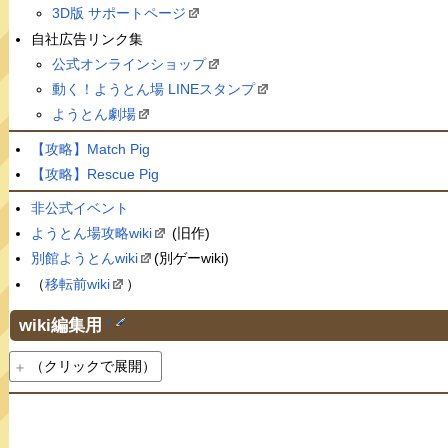
3D版 サポートページ
自社広告リンク集
公式オンラインショップ
動く！ようとん場 LINEスタンプ
ようとん劇場
【攻略】Match Pig
【攻略】Rescue Pig
非公式イベント
ようとん場攻略wiki
(旧作)
別館ようとんwiki
(別ゲーwiki)
（
移転前wiki
）
wiki編集用
†
（クリックで展開）