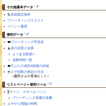
†
その他基本データ
📃
系統図交換所
ブリーディングクエスト
イベント履歴
†
便利データ
❤️
ブリーディング早見表
🧹
床の設置と効果
よくある勘違い
成豚時間一覧
🐖
子ぶたの成長4段階の詳細
🍚
エサ回数の推定の方法
（藤田さんの育成ヒント）
†
リストページ＋便利ツール
🎖
ラージ・スモールバッジ
ブリーディング体重計算機
エサやり間隔の時間