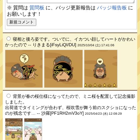
※ 質問は
質問板
に、バッジ更新報告は
バッジ報告板
に
お願いします！
寝相と後ろ姿です。ついでに、イカつい顔してハートがかわい
かったので -- りきまる[iFsyLiQI/DU]
2025/10/04 (土) 17:41:06
背景が春の桜仕様になってたので、ミニ桜を配置して記念撮影
しました。
出荷道でタイミングが合わず、桜吹雪が舞う前のスクショになった
のが残念です… -- 沙羅[PF1RH2mV3oY]
2025/04/23 (水) 12:08:29