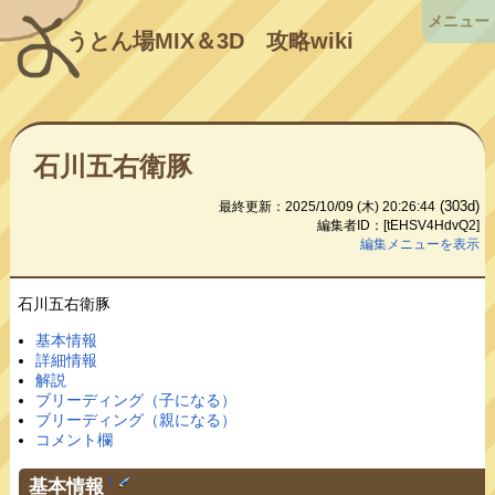
メニュー
うとん場MIX＆3D
攻略wiki
石川五右衛豚
(303d)
最終更新：2025/10/09 (木) 20:26:44
編集者ID：[tEHSV4HdvQ2]
編集メニューを表示
石川五右衛豚
基本情報
詳細情報
解説
ブリーディング（子になる）
ブリーディング（親になる）
コメント欄
基本情報
†