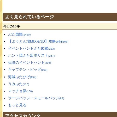
よく見られているページ
今日の10件
ぶた図鑑
(1425)
【ようとん場MIX＆3D】攻略wiki
(668)
イベントハントぶた図鑑
(283)
ハント場ぶた出現リスト
(257)
伝説のイベントハント
(206)
キャプテン・ピッグ
(159)
海賊ぶたひげ
(154)
うみぶた
(115)
マッチョ豚
(100)
ラージバッジ・スモールバッジ
(94)
もっと見る
アクセスカウンタ