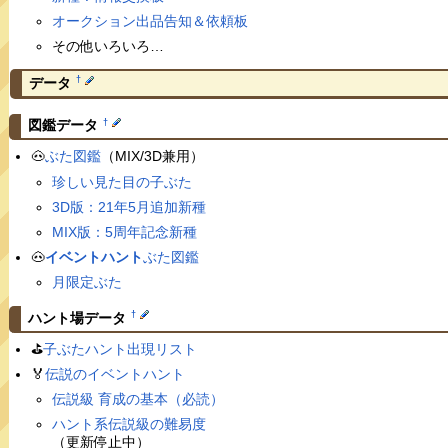
オークション出品告知＆依頼板
その他いろいろ…
†
データ
†
図鑑データ
🐽
ぶた図鑑
（MIX/3D兼用）
珍しい見た目の子ぶた
3D版：21年5月追加新種
MIX版：5周年記念新種
🐽
イベントハント
ぶた図鑑
月限定ぶた
†
ハント場データ
⛳️
子ぶたハント出現リスト
🏅
伝説のイベントハント
伝説級 育成の基本（必読）
ハント系伝説級の難易度
（更新停止中）