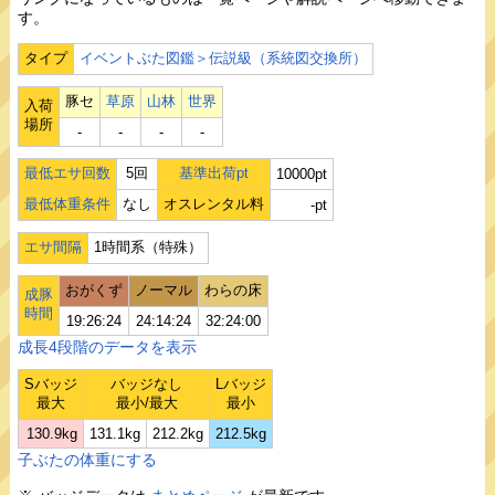
す。
タイプ
イベントぶた図鑑＞伝説級（系統図交換所）
豚セ
草原
山林
世界
入荷
場所
‐
‐
‐
‐
最低エサ回数
5回
基準出荷pt
10000pt
最低体重条件
なし
オスレンタル料
-pt
エサ間隔
1時間系（特殊）
おがくず
ノーマル
わらの床
成豚
時間
19:26:24
24:14:24
32:24:00
成長4段階のデータを表示
Sバッジ
バッジなし
Lバッジ
最大
最小/最大
最小
130.9kg
131.1kg
212.2kg
212.5kg
子ぶたの体重にする