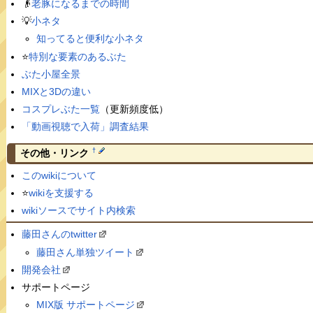
👴
老豚になるまでの時間
💡
小ネタ
知ってると便利な小ネタ
⭐️
特別な要素のあるぶた
ぶた小屋全景
MIXと3Dの違い
コスプレぶた一覧
（更新頻度低）
「動画視聴で入荷」調査結果
†
その他・リンク
このwikiについて
⭐️
wikiを支援する
wikiソースでサイト内検索
藤田さんのtwitter
藤田さん単独ツイート
開発会社
サポートページ
MIX版 サポートページ