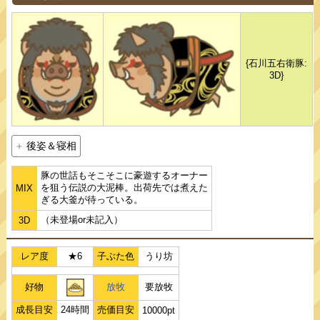
{石川五右衛豚:
3D}
後姿＆寝相
豚の世話もそこそこに豪遊するオーナー
を狙う伝説の大泥棒。出荷先では煮えた
MIX
ぎる大釜が待っている。
（未登場or未記入）
3D
レア度
★6
子ぶた色
うり坊
好物
放牧
要放牧
成長目安
24時間
売価目安
10000pt