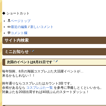
◆ ショートカット
🔝
ページトップ
✏️
最近の編集
/
新しいコメント
💬
コメント欄
サイト内検索
ミニお知らせ
†
†
次回のイベントは8月21日です
毎年恒例、8月の海賊コスプレぶた大活躍イベントが…
来るかもしれない！！
例年通りならコスプレぶたはカウント2倍です。
余裕があるなら
コスプレぶた一覧
を参考に準備しとくといいかも。
対象ぶたを20頭出荷すれば40頭ぶんのスタートダッシュ！