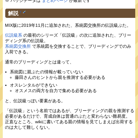
※ バッジデータは
まとめページ
が最新です
解説
†
MIX版に2019年11月に追加された、系統図交換所の伝説級ぶた。
伝説級系
の最初のシリーズ「伝説級」の次に追加された、ブリー
ディング系の伝説級。
系統図交換所
で系統図を交換することで、ブリーディングでのみ
入荷できる。
通常のブリーディングとは違って、
系統図に親ぶたの情報が載っていない
藤田さんのヒントから親を推測する必要がある
オスレンタルができない
オスメスの両方を自力で集める必要がある
と、伝説級っぽい要素がある。
「伝説級」という名前ではあるが、ブリーディングの親を推測する
必要があるだけで、育成自体は普通のぶたと変わらない難易度。
正直なところ、wikiに書いてある親の情報を見てしまえば出荷する
のは大して難しくない。