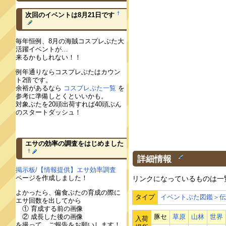
†
次回のイベントは8月21日です
毎年恒例、8月の海賊コスプレぶた大
活躍イベントが…
来るかもしれない！！
例年通りならコスプレぶたはカウン
ト2倍です。
余裕があるなら
コスプレぶた一覧
を
参考に準備しとくといいかも。
対象ぶたを20頭出荷すれば40頭ぶん
のスタートダッシュ！
エサの効率の調査をはじめました
†
詳細情報
†
掲示板/【情報提供】エサ効率調査
ページを作成しました！
リンクになっているものは一
よかったら、偏食ぶたの育成の際に
タイプ
イベントぶた図鑑＞
エサ回数を出してから
① 育成する前の画像
豚セ
草原
山林
世界
② 成長した後の画像
入荷
を撮って、ご報告をお願いします！