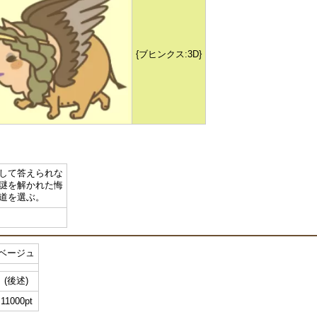
{ブヒンクス:3D}
して答えられな
謎を解かれた悔
道を選ぶ。
ベージュ
(後述)
11000pt