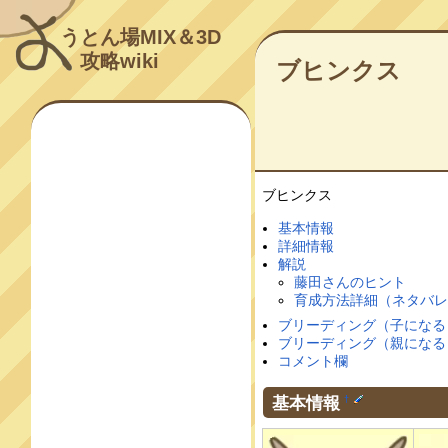
うとん場MIX＆3D
攻略wiki
ブヒンクス
ブヒンクス
基本情報
詳細情報
解説
藤田さんのヒント
育成方法詳細（ネタバ
ブリーディング（子になる
ブリーディング（親になる
コメント欄
基本情報
†