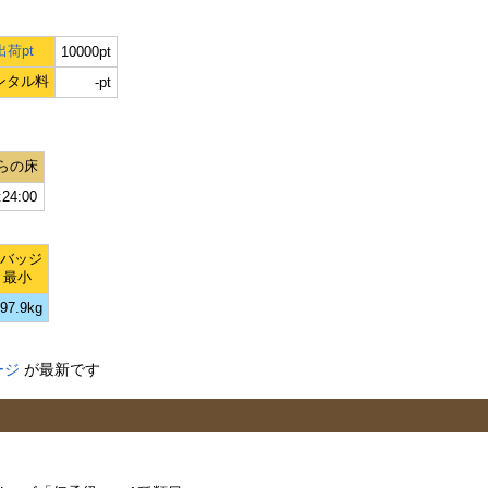
荷pt
10000pt
ンタル料
-pt
らの床
:24:00
Lバッジ
最小
97.9kg
ージ
が最新です