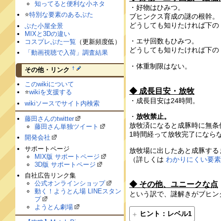
知ってると便利な小ネタ
・好物はひみつ。
⭐️
特別な要素のあるぶた
ブヒンクス育成の謎の根幹。
どうしても知りたければ下の
ぶた小屋全景
MIXと3Dの違い
・エサ回数もひみつ。
コスプレぶた一覧
（更新頻度低）
どうしても知りたければ下の
「動画視聴で入荷」調査結果
・体重制限はない。
†
その他・リンク
このwikiについて
◆ 成長目安・放牧
⭐️
wikiを支援する
・成長目安は24時間。
wikiソースでサイト内検索
・
放牧禁止。
藤田さんのtwitter
放牧済になると成豚時に無条
藤田さん単独ツイート
1時間経って放牧完了になら
開発会社
サポートページ
放牧場に出したあと成豚する
MIX版 サポートページ
（詳しくは
わかりにくい要
3D版 サポートページ
自社広告リンク集
公式オンラインショップ
◆ その他、ユニークな点
動く！ようとん場 LINEスタン
という訳で、謎解きがブヒン
プ
ようとん劇場
ヒント：レベル1