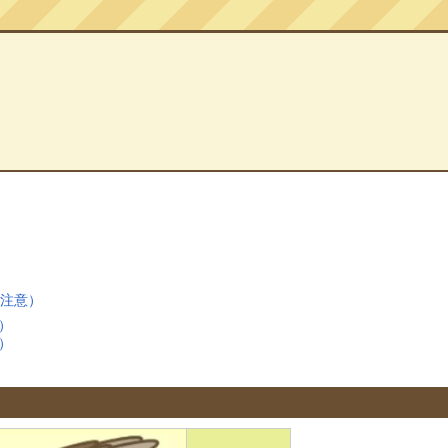
レ注意）
）
）