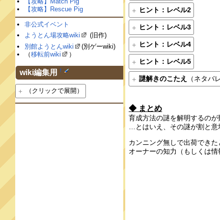
【攻略】Match Pig
【攻略】Rescue Pig
ヒント：レベル2
非公式イベント
ヒント：レベル3
ようとん場攻略wiki
(旧作)
ヒント：レベル4
別館ようとんwiki
(別ゲーwiki)
（
移転前wiki
）
ヒント：レベル5
†
wiki編集用
謎解きのこたえ
（ネタバ
（クリックで展開）
◆ まとめ
育成方法の謎を解明するのが
…とはいえ、その謎が割と意
カンニング無しで出荷できた
オーナーの知力（もしくは情