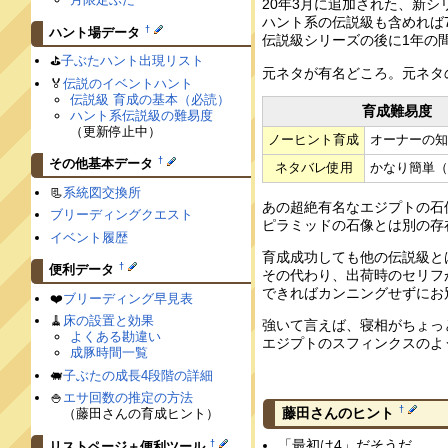
20年3月に追加された、新シ
ハント系の伝説級も含めれば
†
ハント場データ
伝説級シリーズの後に1年の
⛳️
子ぶたハント出現リスト
元ネタが有名どころ。元ネタ
🏅
伝説のイベントハント
伝説級 育成の基本（必読）
育成難易度
ハント系伝説級の難易度
（更新停止中）
ノーヒント育成
オーナーの
†
その他基本データ
ネタバレ使用
かなり簡単
📃
系統図交換所
あの超絶有名なエジプトの石
ブリーディングクエスト
ピラミッドの石像とは別の存
イベント履歴
育成成功しても他の伝説級と
†
便利データ
その代わり、出荷時のセリフ
できればカンニングせずにお
❤️
ブリーディング早見表
🧹
床の設置と効果
強いて言えば、寝相がちょっ
よくある勘違い
エジプトのスフィンクスのよ
成豚時間一覧
🐖
子ぶたの成長4段階の詳細
🍚
エサ回数の推定の方法
†
藤田さんのヒント
（藤田さんの育成ヒント）
「最初は4」だそうだ
†
リストページ＋便利ツール