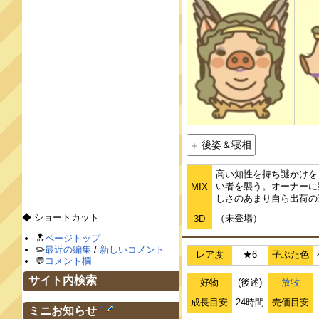
後姿＆寝相
高い知性を持ち謎かけを
い者を襲う。オーナーに
MIX
しさのあまり自ら出荷の
◆ ショートカット
（未登場）
3D
🔝
ページトップ
✏️
最近の編集
/
新しいコメント
レア度
★6
子ぶた色
💬
コメント欄
サイト内検索
好物
(後述)
放牧
成長目安
24時間
売価目安
†
ミニお知らせ