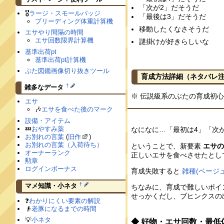
「次が2」だそうだ
🎖
ラージ・スモールバッジ
「最後は3」だそうだ
ブリーディング体重計算機
移動したくなさそうだ
エサやり間隔の時間
エサ回数限界計算機
謎掛けが好きらしいな
基準出荷pt
基準出荷pt計算機
ぶた図鑑画像切り抜きツール
育成方法詳細
（ネタバレ
†
雑多なデータ
※ 伝説級系のぶたの育成初
エサ
🎶
エサを食べた後のマーク
設備・アイテム
💤
おやすみ薬
なになに…「最初は4」「次
お別れの言葉
(
旧作
)
お別れの言葉（入荷待ち）
ということで、新要素
エサ
オーナーランク
正しいエサを食べさせたとし
勲章
ログインボーナス
育成失敗すると
雑種(ベージュ
†
マメ知識・小ネタ
ちなみに、育成で難しいポイ
せっかくだし、ブヒンクスの
❓
わかりにくい要素の解説
👴
老豚になるまでの時間
💡
小ネタ
◆ 好物・エサ回数・最低