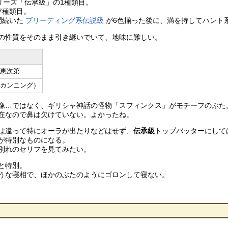
リーズ「伝承級」の1種類目。
7種類目。
間続いた
ブリーディング系伝説級
が6色揃った後に、満を持してハント
の性質をそのまま引き継いでいて、地味に難しい。
知恵次第
（カンニング）
像…ではなく、ギリシャ神話の怪物「スフィンクス」がモチーフのぶた
在なので鼻は欠けていない。よかったね。
は違って特にオーラが出たりなどはせず、
伝承級
トップバッターにして
が特別なものになる。
別れのセリフを見てみたい。
と特別。
うな寝相で、ほかのぶたのようにゴロンして寝ない。