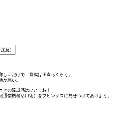
レ注意）
難しいだけで、育成は正直らくらく。
地が悪い。
ときの達成感はひとしお！
報通信機器活用術）をブヒンクスに見せつけてあげよう。