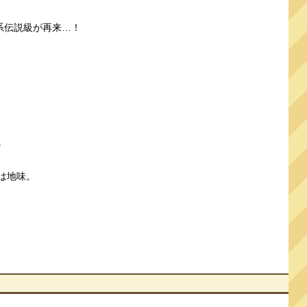
系伝説級が再来…！
。
は地味。