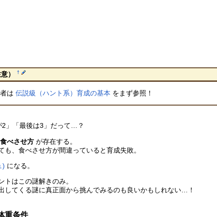
†
注意）
心者は
伝説級（ハント系）育成の基本
をまず参照！
が2」「最後は3」だって…？
の食べさせ方
が存在する。
ても、食べさせ方が間違っていると育成失敗。
)
になる。
ントはこの謎解きのみ。
出してくる謎に真正面から挑んでみるのも良いかもしれない…！
体重条件