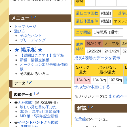
場所
‐
‐
‐
‐
最低エサ回数
(後述)
基準出
†
メニュー
最低体重条件
(後述)
オスレ
トップページ
遊び方
エサ間隔
1時間系（通常）
子ぶたハント
ブリーディング
おがくず
ノーマル
わ
成豚
★ 掲示板 ★
時間
19:26:24
24:14:24
32
【質問はここで！】質問板
成長4段階のデータを表示
新種！情報交換板
オークション出品告知＆依頼
Sバッジ
バッジなし
板
最大
最小/最大
その他いろいろ…
134.0kg
134.3kg
197.5kg
1
†
データ
子ぶたの体重にする
†
図鑑データ
※ バッジデータは
まとめペ
🐽
ぶた図鑑
（MIX/3D兼用）
珍しい見た目の子ぶた
解説
†
3D版：21年5月追加新種
MIX版：5周年記念新種
伝承級
のベージュ。
🐽
イベントハント
ぶた図鑑
月限定ぶた