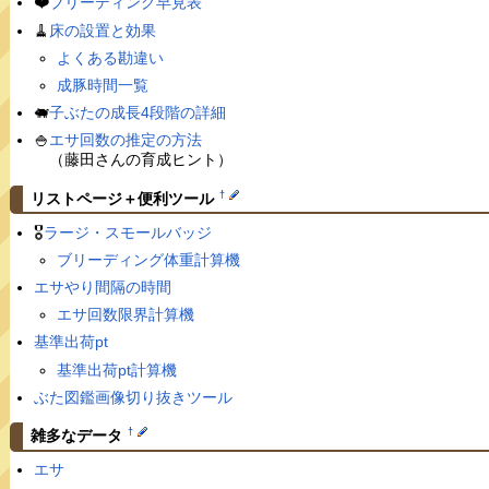
❤️
ブリーディング早見表
🧹
床の設置と効果
よくある勘違い
成豚時間一覧
🐖
子ぶたの成長4段階の詳細
🍚
エサ回数の推定の方法
（藤田さんの育成ヒント）
†
リストページ＋便利ツール
🎖
ラージ・スモールバッジ
ブリーディング体重計算機
エサやり間隔の時間
エサ回数限界計算機
基準出荷pt
基準出荷pt計算機
ぶた図鑑画像切り抜きツール
†
雑多なデータ
エサ