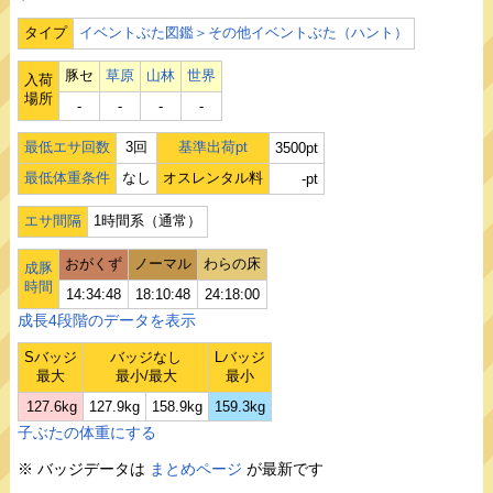
タイプ
イベントぶた図鑑＞その他イベントぶた（ハント）
豚セ
草原
山林
世界
入荷
場所
‐
‐
‐
‐
最低エサ回数
3回
基準出荷pt
3500pt
最低体重条件
なし
オスレンタル料
-pt
エサ間隔
1時間系（通常）
おがくず
ノーマル
わらの床
成豚
時間
14:34:48
18:10:48
24:18:00
成長4段階のデータを表示
Sバッジ
バッジなし
Lバッジ
最大
最小/最大
最小
127.6kg
127.9kg
158.9kg
159.3kg
子ぶたの体重にする
※ バッジデータは
まとめページ
が最新です