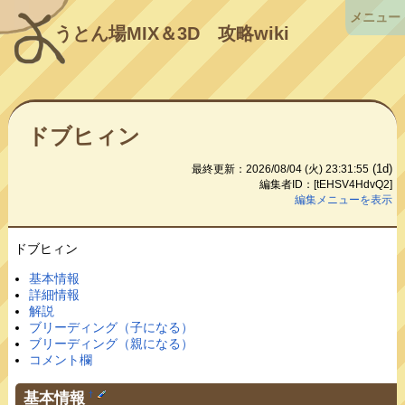
メニュー
うとん場MIX＆3D
攻略wiki
ドブヒィン
(1d)
最終更新：2026/08/04 (火) 23:31:55
編集者ID：[tEHSV4HdvQ2]
編集メニューを表示
ドブヒィン
基本情報
詳細情報
解説
ブリーディング（子になる）
ブリーディング（親になる）
コメント欄
基本情報
†