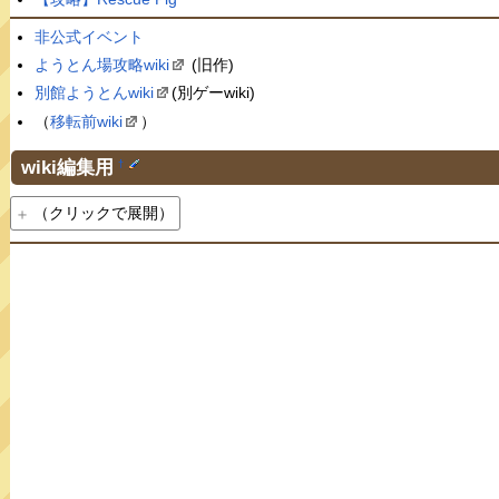
非公式イベント
ようとん場攻略wiki
(旧作)
別館ようとんwiki
(別ゲーwiki)
（
移転前wiki
）
wiki編集用
†
（クリックで展開）