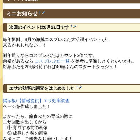
ミニお知らせ
†
†
次回のイベントは8月21日です
毎年恒例、8月の海賊コスプレぶた大活躍イベントが…
来るかもしれない！！
例年通りならコスプレぶたはカウント2倍です。
余裕があるなら
コスプレぶた一覧
を参考に準備しとくといいかも。
対象ぶたを20頭出荷すれば40頭ぶんのスタートダッシュ！
†
エサの効率の調査をはじめました
掲示板/【情報提供】エサ効率調査
ページを作成しました！
よかったら、偏食ぶたの育成の際に
エサ回数を出してから
① 育成する前の画像
② 成長した後の画像
を撮って、ご報告をお願いします！