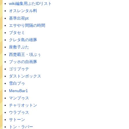
wiki編集用ぶたIDリスト
オスレンタル料
基準出荷pt
エサやり間隔の時間
ブタセミ
クレタ島の雄豚
座敷子ぶた
西楚覇王・項ぶぅ
ブッホの自画豚
ゴリブゥテ
ダストンボックス
雪白ブゥ
MenuBar1
マンブゥス
チャリオットン
ウラブゥス
サトーン
トン・ラバー