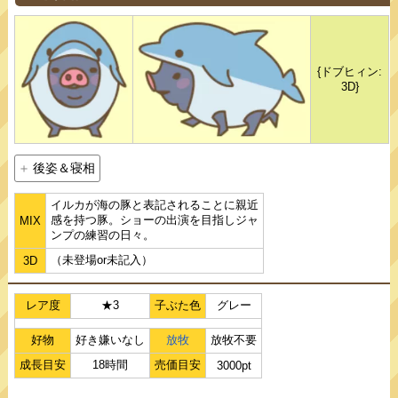
{ドブヒィン:
3D}
後姿＆寝相
イルカが海の豚と表記されることに親近
感を持つ豚。ショーの出演を目指しジャ
MIX
ンプの練習の日々。
（未登場or未記入）
3D
レア度
★3
子ぶた色
グレー
好物
好き嫌いなし
放牧
放牧不要
成長目安
18時間
売価目安
3000pt