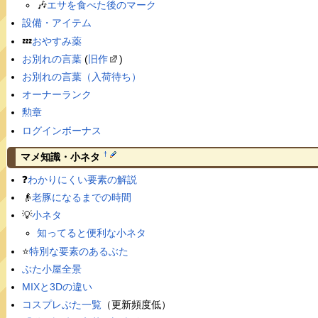
🎶
エサを食べた後のマーク
設備・アイテム
💤
おやすみ薬
お別れの言葉
(
旧作
)
お別れの言葉（入荷待ち）
オーナーランク
勲章
ログインボーナス
†
マメ知識・小ネタ
❓
わかりにくい要素の解説
👴
老豚になるまでの時間
💡
小ネタ
知ってると便利な小ネタ
⭐️
特別な要素のあるぶた
ぶた小屋全景
MIXと3Dの違い
コスプレぶた一覧
（更新頻度低）