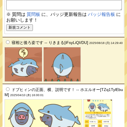
※ 質問は
質問板
に、バッジ更新報告は
バッジ報告板
に
お願いします！
寝相と後ろ姿です -- りきまる[iFsyLiQI/DU]
2025/08/18 (月) 14:29:40
ドブヒィンの正面、横、説明です！ -- ホエルオー[TZq1TylEbu
M]
2025/04/10 (木) 16:00:01