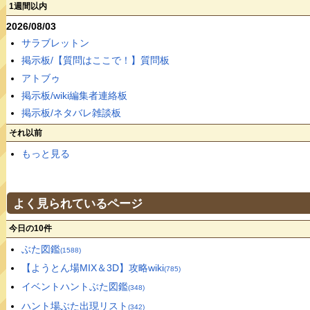
1週間以内
2026/08/03
サラブレットン
掲示板/【質問はここで！】質問板
アトブゥ
掲示板/wiki編集者連絡板
掲示板/ネタバレ雑談板
それ以前
もっと見る
よく見られているページ
今日の10件
ぶた図鑑
(1588)
【ようとん場MIX＆3D】攻略wiki
(785)
イベントハントぶた図鑑
(348)
ハント場ぶた出現リスト
(342)