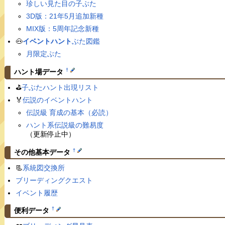
珍しい見た目の子ぶた
3D版：21年5月追加新種
MIX版：5周年記念新種
🐽
イベントハント
ぶた図鑑
月限定ぶた
†
ハント場データ
⛳️
子ぶたハント出現リスト
🏅
伝説のイベントハント
伝説級 育成の基本（必読）
ハント系伝説級の難易度
（更新停止中）
†
その他基本データ
📃
系統図交換所
ブリーディングクエスト
イベント履歴
†
便利データ