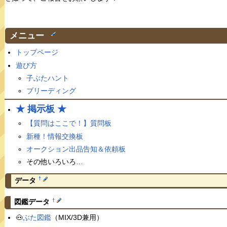
メニュー
†
トップページ
遊び方
子ぶたハント
ブリーディング
★ 掲示板 ★
【質問はここで！】質問板
新種！情報交換板
オークション出品告知＆依頼板
その他いろいろ…
†
データ
†
図鑑データ
🐽
ぶた図鑑
（MIX/3D兼用）