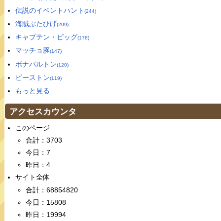
伝説のイベントハント
(244)
海賊ぶたひげ
(209)
キャプテン・ピッグ
(178)
マッチョ豚
(147)
ボナパルトン
(120)
ビーストン
(119)
もっと見る
アクセスカウンタ
このページ
合計：3703
今日：7
昨日：4
サイト全体
合計：68854820
今日：15808
昨日：19994