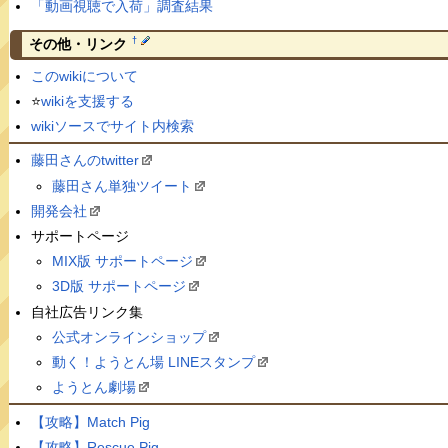
「動画視聴で入荷」調査結果
†
その他・リンク
このwikiについて
⭐️
wikiを支援する
wikiソースでサイト内検索
藤田さんのtwitter
藤田さん単独ツイート
開発会社
サポートページ
MIX版 サポートページ
3D版 サポートページ
自社広告リンク集
公式オンラインショップ
動く！ようとん場 LINEスタンプ
ようとん劇場
【攻略】Match Pig
【攻略】Rescue Pig