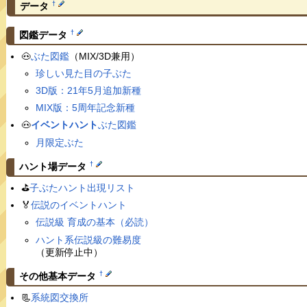
†
データ
†
図鑑データ
🐽
ぶた図鑑
（MIX/3D兼用）
珍しい見た目の子ぶた
3D版：21年5月追加新種
MIX版：5周年記念新種
🐽
イベントハント
ぶた図鑑
月限定ぶた
†
ハント場データ
⛳️
子ぶたハント出現リスト
🏅
伝説のイベントハント
伝説級 育成の基本（必読）
ハント系伝説級の難易度
（更新停止中）
†
その他基本データ
📃
系統図交換所