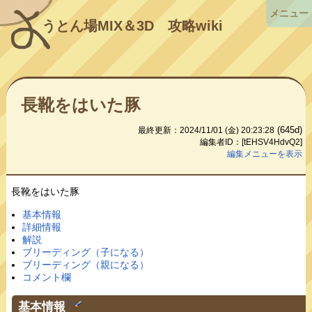
メニュー
うとん場MIX＆3D
攻略wiki
長靴をはいた豚
(645d)
最終更新：2024/11/01 (金) 20:23:28
編集者ID：[tEHSV4HdvQ2]
編集メニューを表示
長靴をはいた豚
基本情報
詳細情報
解説
ブリーディング（子になる）
ブリーディング（親になる）
コメント欄
基本情報
†