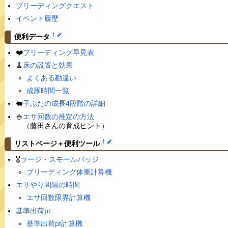
ブリーディングクエスト
イベント履歴
†
便利データ
❤️
ブリーディング早見表
🧹
床の設置と効果
よくある勘違い
成豚時間一覧
🐖
子ぶたの成長4段階の詳細
🍚
エサ回数の推定の方法
（藤田さんの育成ヒント）
†
リストページ＋便利ツール
🎖
ラージ・スモールバッジ
ブリーディング体重計算機
エサやり間隔の時間
エサ回数限界計算機
基準出荷pt
基準出荷pt計算機