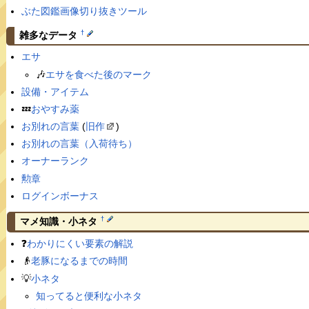
ぶた図鑑画像切り抜きツール
†
雑多なデータ
エサ
🎶
エサを食べた後のマーク
設備・アイテム
💤
おやすみ薬
お別れの言葉
(
旧作
)
お別れの言葉（入荷待ち）
オーナーランク
勲章
ログインボーナス
†
マメ知識・小ネタ
❓
わかりにくい要素の解説
👴
老豚になるまでの時間
💡
小ネタ
知ってると便利な小ネタ