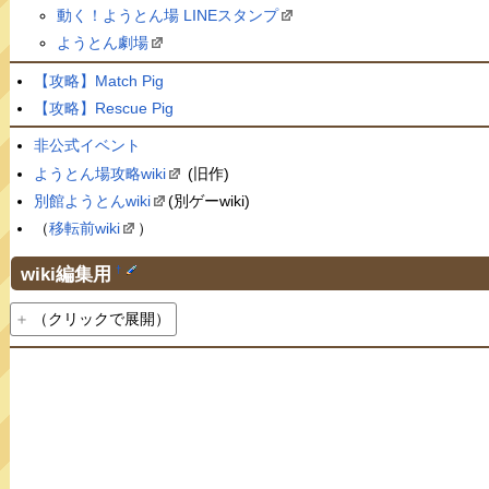
動く！ようとん場 LINEスタンプ
ようとん劇場
【攻略】Match Pig
【攻略】Rescue Pig
非公式イベント
ようとん場攻略wiki
(旧作)
別館ようとんwiki
(別ゲーwiki)
（
移転前wiki
）
wiki編集用
†
（クリックで展開）