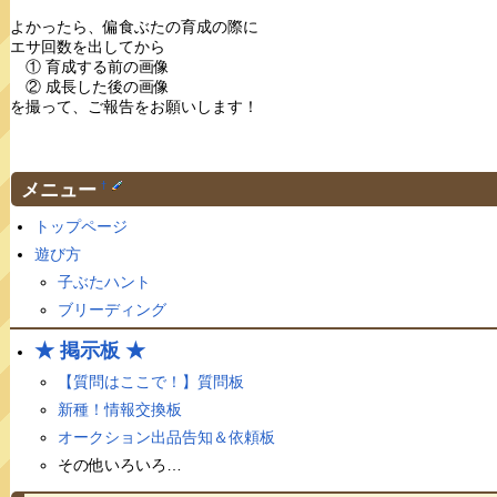
よかったら、偏食ぶたの育成の際に
エサ回数を出してから
① 育成する前の画像
② 成長した後の画像
を撮って、ご報告をお願いします！
メニュー
†
トップページ
遊び方
子ぶたハント
ブリーディング
★ 掲示板 ★
【質問はここで！】質問板
新種！情報交換板
オークション出品告知＆依頼板
その他いろいろ…