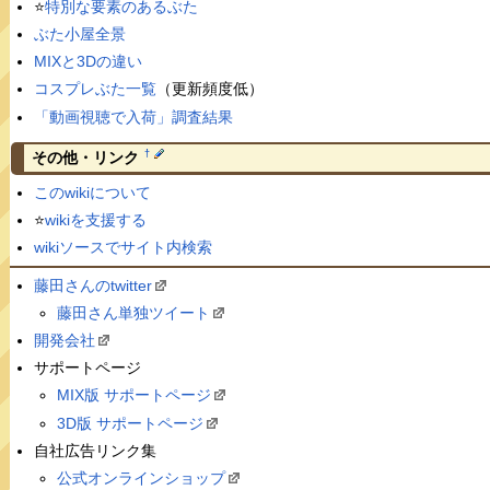
⭐️
特別な要素のあるぶた
ぶた小屋全景
MIXと3Dの違い
コスプレぶた一覧
（更新頻度低）
「動画視聴で入荷」調査結果
†
その他・リンク
このwikiについて
⭐️
wikiを支援する
wikiソースでサイト内検索
藤田さんのtwitter
藤田さん単独ツイート
開発会社
サポートページ
MIX版 サポートページ
3D版 サポートページ
自社広告リンク集
公式オンラインショップ