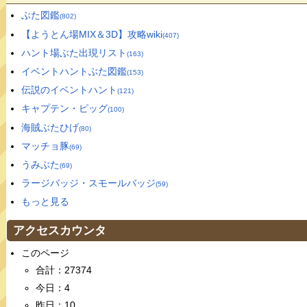
ぶた図鑑
(802)
【ようとん場MIX＆3D】攻略wiki
(407)
ハント場ぶた出現リスト
(163)
イベントハントぶた図鑑
(153)
伝説のイベントハント
(121)
キャプテン・ピッグ
(100)
海賊ぶたひげ
(80)
マッチョ豚
(69)
うみぶた
(69)
ラージバッジ・スモールバッジ
(59)
もっと見る
アクセスカウンタ
このページ
合計：27374
今日：4
昨日：10