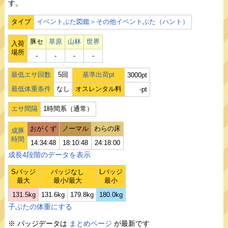
す。
タイプ
イベントぶた図鑑＞その他イベントぶた（ハント）
豚セ
草原
山林
世界
入荷
場所
‐
‐
‐
‐
最低エサ回数
5回
基準出荷pt
3000pt
最低体重条件
なし
オスレンタル料
-pt
エサ間隔
1時間系（通常）
おがくず
ノーマル
わらの床
成豚
時間
14:34:48
18:10:48
24:18:00
成長4段階のデータを表示
Sバッジ
バッジなし
Lバッジ
最大
最小/最大
最小
131.5kg
131.6kg
179.8kg
180.0kg
子ぶたの体重にする
※ バッジデータは
まとめページ
が最新です