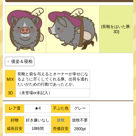
{長靴をはいた豚:
3D}
後姿＆寝相
長靴と袋を与えるとオーナーが幸せにな
るように尽くしてくれる豚。出荷を逃れ
MIX
たいがための行動であったとか。
（未登場or未記入）
3D
レア度
★4
子ぶた色
グレー
好物
好き嫌いなし
放牧
放牧不要
成長目安
18時間
売価目安
2800pt