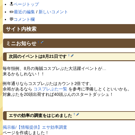
🔝
ページトップ
✏️
最近の編集
/
新しいコメント
💬
コメント欄
サイト内検索
ミニお知らせ
†
†
次回のイベントは8月21日です
毎年恒例、8月の海賊コスプレぶた大活躍イベントが…
来るかもしれない！！
例年通りならコスプレぶたはカウント2倍です。
余裕があるなら
コスプレぶた一覧
を参考に準備しとくといいかも。
対象ぶたを20頭出荷すれば40頭ぶんのスタートダッシュ！
†
エサの効率の調査をはじめました
掲示板/【情報提供】エサ効率調査
ページを作成しました！