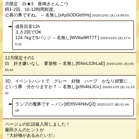
月限定 白★3 夜鳴きとんこつ
餌1-2回、10-12時間程度。
公募の豚ですね。 -- 名無し[xKp5ODGb5Hs]
2020/12/01 (火) 14:09:03
成長目安12h
えさ2回でOK
124.7kgでSバッジ -- 名無し[WVItw9RT7T.]
2020/12/01 (火) 17:0
6:32
12月限定その1
白 好き嫌いなし 要放牧 -- 名無し[f5NnL0JhLaE]
2020/12/01 (火) 05:
55:43
3D、イベントハントで グレー 好物 ハーブ かなり頻繁に…
という豚 分かりますか？ -- 名無し[jc9h4bLICv.]
2020/11/25 (水) 21:23:
00
ランプの魔豚です -- パン[tEHSV4HdvQ2]
2020/11/27 (金) 01:44:
09
ベージュの伝説級入荷しました！
藤田さんのヒントが
『大好物があるみたいだ』