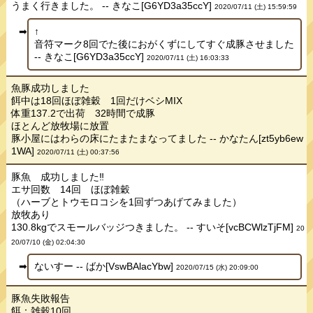
うまく行きました。 -- きなこ[G6YD3a35ccY]
2020/07/11 (土) 15:59:59
↑
音符マーク8回でた後におがくずにしてすぐ成豚させました
-- きなこ[G6YD3a35ccY]
2020/07/11 (土) 16:03:33
魚豚成功しました
餌中は18回ほぼ雑穀 1回だけベシMIX
体重137.2で出荷 32時間で成豚
ほとんど放牧場に放置
豚小屋にはわらの床にたまたまなってました -- かなたん[zt5yb6ew
1WA]
2020/07/11 (土) 00:37:56
豚魚 成功しました‼
エサ回数 14回 ほぼ雑穀
（ハーブとトウモロコシを1回ずつあげてみました）
放牧あり
130.8kgでスモールバッジつきました。 -- すいそ[vcBCWlzTjFM]
20
20/07/10 (金) 02:04:30
ないすー -- ばか[VswBAlacYbw]
2020/07/15 (水) 20:09:00
豚魚失敗報告
餌：雑穀10回