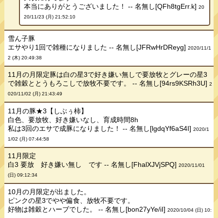
本当にありがとうございました！ -- 名無し[QFh8tgErr.k]
20
20/11/23 (月) 21:52:10
雪ん子豚
エサやり1回で雑種になりました -- 名無し[JFRwHrDReyg]
2020/11/1
2 (木) 20:49:38
11月の月限定豚は白の星3で好き嫌い無しで要放牧とグレーの星3
で雑穀ととうもろこしで放牧不要です。 -- 名無し[94rs9KSRh3U]
2
020/11/02 (月) 21:43:49
11月の豚★3【しぶぅ柿】
白色、要放牧、好き嫌いなし、育成時間8h
私は3回のエサで成豚になりました！ -- 名無し[lgdqYf6aS4I]
2020/1
1/02 (月) 07:44:58
11月限定
白3 要放 好き嫌い無し です -- 名無し[FhalXJVjSPQ]
2020/11/01
(日) 09:12:34
10月の月限定が出ました。
ピンクの星3でやや偏食、放牧不要です。
好物は雑穀とハーブでした。 -- 名無し[bon27yYe/iI]
2020/10/04 (日) 10: