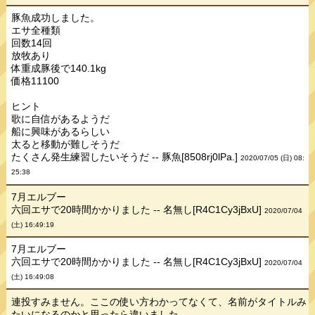
豚魚成功しました。
エサ全種類
回数14回
放牧あり
体重成豚後で140.1kg
価格11100
ヒント
歌に自信があるようだ
船に興味があるらしい
太ると移動が難しそうだ
たくさん発生練習したいそうだ -- 豚魚[8508rj0lPa.]
2020/07/05 (日) 08:
25:38
7月エルブー
六回エサで20時間かかりました -- 名無し[R4C1Cy3jBxU]
2020/07/04
(土) 16:49:19
7月エルブー
六回エサで20時間かかりました -- 名無し[R4C1Cy3jBxU]
2020/07/04
(土) 16:49:08
連投すみません。ここの使い方わかってなくて、名前がタイトルみ
たいになるのかと思ったら違いました。