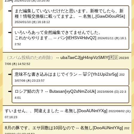
2024/01/10 (水) 10:20:50
まだ編集していないだけだと思います。新種でしたら、新
種！情報交換板に載ってますよ。 -- 名無し[GawDi0ouR5k]
2024/01/10 (水) 16:18:12
いろいろあって全然編集できてませんでした。
これからやります… -- パン[tEHSV4HdvQ2]
2024/01/11 (木) 16:1
2:52
（スパム投稿のため削除）
-- ubaTaeCJ[gH4npVzSMIY]🇷🇺
2023/0
7/06 (木) 14:52:52
意味不な書き込みはまじでイラン -- 🐷🎈[Yh1Upi2sr5g]
202
3/07/06 (木) 23:23:57
ロシア鯖の方？ -- Butasan[xyQ2sNmZoUk]
2023/08/06 (日) 22:3
4:01
すいません、、間違えました -- 名無し[DooAUNntYXg]
2022/08/02 (火)
07:16:23
8月の豚です。エサ回数は10回なので -- 名無し[DooAUNntYXg]
202