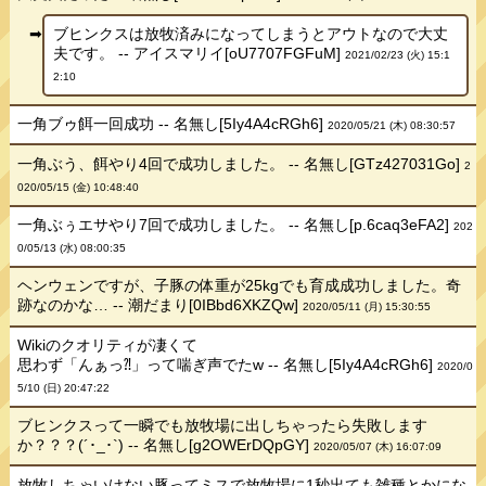
ブヒンクスは放牧済みになってしまうとアウトなので大丈
夫です。 -- アイスマリイ[oU7707FGFuM]
2021/02/23 (火) 15:1
2:10
一角ブゥ餌一回成功 -- 名無し[5Iy4A4cRGh6]
2020/05/21 (木) 08:30:57
一角ぶう、餌やり4回で成功しました。 -- 名無し[GTz427031Go]
2
020/05/15 (金) 10:48:40
一角ぶぅエサやり7回で成功しました。 -- 名無し[p.6caq3eFA2]
202
0/05/13 (水) 08:00:35
ヘンウェンですが、子豚の体重が25kgでも育成成功しました。奇
跡なのかな… -- 潮だまり[0IBbd6XKZQw]
2020/05/11 (月) 15:30:55
Wikiのクオリティが凄くて
思わず「んぁっ⁈」って喘ぎ声でたw -- 名無し[5Iy4A4cRGh6]
2020/0
5/10 (日) 20:47:22
ブヒンクスって一瞬でも放牧場に出しちゃったら失敗します
か？？？(´･_･`) -- 名無し[g2OWErDQpGY]
2020/05/07 (木) 16:07:09
放牧しちゃいけない豚ってミスで放牧場に1秒出ても雑種とかにな