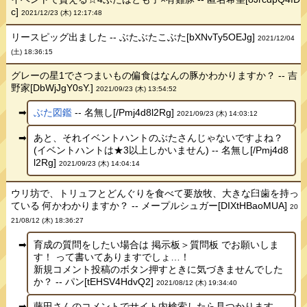
c]
2021/12/23 (木) 12:17:48
リースピッグ出ました -- ぶたぶたこぶた[bXNvTy5OEJg]
2021/12/04
(土) 18:36:15
グレーの星1でさつまいもの偏食はなんの豚かわかりますか？ -- 吉
野家[DbWjJgY0sY.]
2021/09/23 (木) 13:54:52
ぶた図鑑
-- 名無し[/Pmj4d8l2Rg]
2021/09/23 (木) 14:03:12
あと、それイベントハントのぶたさんじゃないですよね？
(イベントハントは★3以上しかいません) -- 名無し[/Pmj4d8
l2Rg]
2021/09/23 (木) 14:04:14
ウリ坊で、トリュフとどんぐりを食べて要放牧、大きな臼歯を持っ
ている 何かわかりますか？ -- メープルシュガー[DIXtHBaoMUA]
20
21/08/12 (木) 18:36:27
育成の質問をしたい場合は 掲示板＞質問板 でお願いしま
す！ って書いてありますでしょ…！
新規コメント投稿のボタン押すときに気づきませんでした
か？ -- パン[tEHSV4HdvQ2]
2021/08/12 (木) 19:34:40
藤田さんのコメントでサイト内検索したら見つかります。