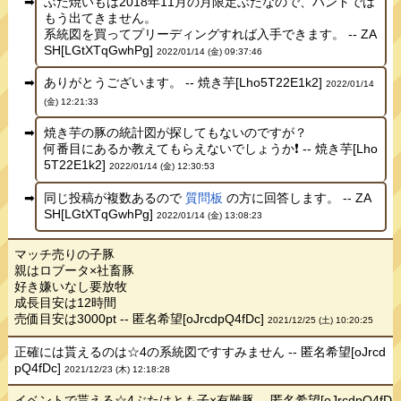
ぶた焼いもは2018年11月の月限定ぶたなので、ハントでは
もう出てきません。
系統図を買ってプリーディングすれば入手できます。 -- ZA
SH[LGtXTqGwhPg]
2022/01/14 (金) 09:37:46
ありがとうございます。 -- 焼き芋[Lho5T22E1k2]
2022/01/14
(金) 12:21:33
焼き芋の豚の統計図が探してもないのですが？
何番目にあるか教えてもらえないでしょうか❗ -- 焼き芋[Lho
5T22E1k2]
2022/01/14 (金) 12:30:53
同じ投稿が複数あるので
質問板
の方に回答します。 -- ZA
SH[LGtXTqGwhPg]
2022/01/14 (金) 13:08:23
マッチ売りの子豚
親はロブータ×社畜豚
好き嫌いなし要放牧
成長目安は12時間
売価目安は3000pt -- 匿名希望[oJrcdpQ4fDc]
2021/12/25 (土) 10:20:25
正確には貰えるのは☆4の系統図ですすみません -- 匿名希望[oJrcd
pQ4fDc]
2021/12/23 (木) 12:18:28
イベントで貰える☆4ぶたはとも子×有難豚 -- 匿名希望[oJrcdpQ4fD