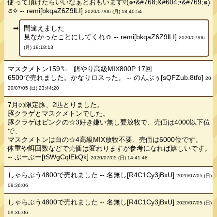
使って頂けたらいいなぁとおもいます୧(๑•&#768;&#604;•&#769;๑)
૭✧ -- remi[bkqaZ6Z9lLI]
2020/07/06 (月) 18:40:54
間違えました
見なかったことにしてくれ☺ -- remi[bkqaZ6Z9lLI]
2020/07/06
(月) 19:18:13
マスクメトン159㌔ 餌やり高級MIX800P 17回
6500で売れました。かなりロスった。 -- のんぶぅ[sQFZub.8tfo]
20
20/07/05 (日) 23:44:20
7月の限定豚、2匹とりました。
豚クラゲとマスクメトンでした。
豚クラゲはピンクの☆3好き嫌い無し要放牧で、売価は4000以下位
で、
マスクメトンは白の☆4高級MIX放牧不要、売価は6000位です。
体重や餌回数などで売価は変わりますが参考になれば嬉しいです。
-- ぶーぶー[tSWgCqlEkQk]
2020/07/05 (日) 14:41:48
しゃらぶう4800で売れました -- 名無し[R4C1Cy3jBxU]
2020/07/05 (日)
09:36:06
しゃらぶう4800で売れました -- 名無し[R4C1Cy3jBxU]
2020/07/05 (日)
09:36:06