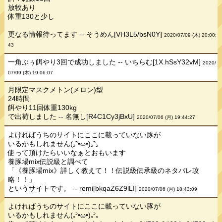
放牧あり
体重130と少し
更なる情報待ってます -- そうめん[VH3L5/bsN0Y]
2020/07/09 (木) 20:00:
43
一角ぶぅ餌やり3回で成功しました -- いちらむ[1X.hSsY32vM]
2020/
07/09 (木) 19:06:07
月限定マスクメトン(メロン)型
24時間
餌やり11回体重130kg
で出荷しました -- 名無し[R4C1Cy3jBxU]
2020/07/06 (月) 19:44:27
よければうちのサイトにここに載っていない豚が
いるかもしれません(꜆꜄•ω•)꜆꜄꜆
使って頂けたらいいなぁとおもいます
養豚場mix伝説級と調べて
「《養豚場mix》詳しく教えて！！伝説級伝承級のネタバレ攻
略！！」
というサイトです。 -- remi[bkqaZ6Z9lLI]
2020/07/06 (月) 18:43:09
よければうちのサイトにここに載っていない豚が
いるかもしれません(꜆꜄•ω•)꜆꜄꜆