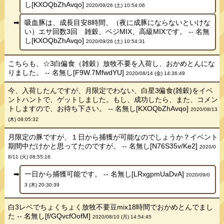
し[KXOQbZhAvqo]
2020/09/26 (土) 10:54:06
吸血豚は、成長目安8時間、（夜に成豚にならないといけな
い）エサ回数3回 雑穀、ベジMIX、高級MIXです。 -- 名無
し[KXOQbZhAvqo]
2020/09/26 (土) 10:54:31
こちらも、☆3白偏食（雑穀）放牧不要を入荷し、おかめとんにな
りました。 -- 名無し[F9W.7MfwdYU]
2020/08/14 (金) 14:36:49
今、入荷したんですが、月限定でわない、白星3偏食(雑穀)をイベ
ントハントで、ゲットしました。もし、成功したら、また、コメン
トしますので、お待ち下さい。 -- 名無し[KXOQbZhAvqo]
2020/08/13
(木) 08:05:32
月限定の豚ですが、１日から捕獲が可能なのでしょうか？イベント
期間中だけかと思ってたのですが。 -- 名無し[N76S35v/Ke2]
2020/0
8/11 (火) 08:55:16
一日から捕獲可能です。 -- 名無し[LRxgpmUaDvA]
2020/09/0
3 (木) 20:30:39
白3レベでちょくちょく放牧不要豆mix18時間でおかめとんでまし
た -- 名無し[f/GQvcfOofM]
2020/08/10 (月) 14:54:45