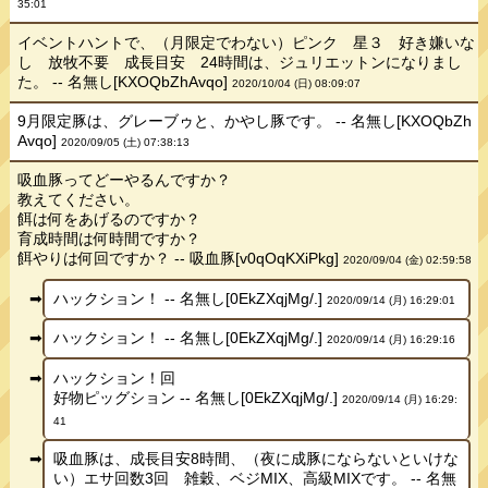
35:01
イベントハントで、（月限定でわない）ピンク 星３ 好き嫌いな
し 放牧不要 成長目安 24時間は、ジュリエットンになりまし
た。 -- 名無し[KXOQbZhAvqo]
2020/10/04 (日) 08:09:07
9月限定豚は、グレーブゥと、かやし豚です。 -- 名無し[KXOQbZh
Avqo]
2020/09/05 (土) 07:38:13
吸血豚ってどーやるんですか？
教えてください。
餌は何をあげるのですか？
育成時間は何時間ですか？
餌やりは何回ですか？ -- 吸血豚[v0qOqKXiPkg]
2020/09/04 (金) 02:59:58
ハックション！ -- 名無し[0EkZXqjMg/.]
2020/09/14 (月) 16:29:01
ハックション！ -- 名無し[0EkZXqjMg/.]
2020/09/14 (月) 16:29:16
ハックション！回
好物ピッグション -- 名無し[0EkZXqjMg/.]
2020/09/14 (月) 16:29:
41
吸血豚は、成長目安8時間、（夜に成豚にならないといけな
い）エサ回数3回 雑穀、ベジMIX、高級MIXです。 -- 名無