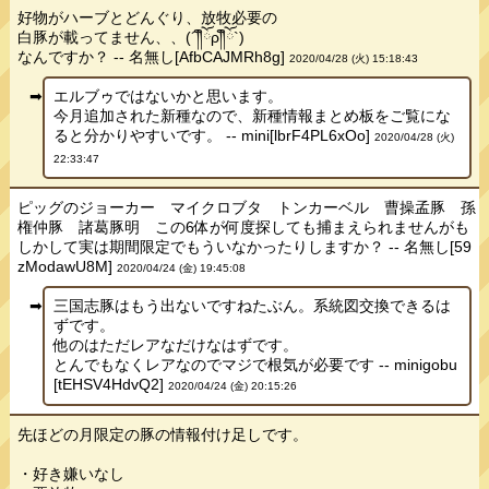
好物がハーブとどんぐり、放牧必要の
白豚が載ってません、、(´༎ຶོρ༎ຶོ`)
なんですか？ -- 名無し[AfbCAJMRh8g]
2020/04/28 (火) 15:18:43
エルブゥではないかと思います。
今月追加された新種なので、新種情報まとめ板をご覧にな
ると分かりやすいです。 -- mini[lbrF4PL6xOo]
2020/04/28 (火)
22:33:47
ピッグのジョーカー マイクロブタ トンカーベル 曹操孟豚 孫
権仲豚 諸葛豚明 この6体が何度探しても捕まえられませんがも
しかして実は期間限定でもういなかったりしますか？ -- 名無し[59
zModawU8M]
2020/04/24 (金) 19:45:08
三国志豚はもう出ないですねたぶん。系統図交換できるは
ずです。
他のはただレアなだけなはずです。
とんでもなくレアなのでマジで根気が必要です -- minigobu
[tEHSV4HdvQ2]
2020/04/24 (金) 20:15:26
先ほどの月限定の豚の情報付け足しです。
・好き嫌いなし