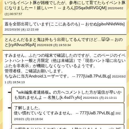
いつもイベント豚が雑種でしたが、参考にして育てたらイベント豚
になりましたー！嬉しいー！ -- まろん[DSqa9dRVGQM]
2022/04/02
(土) 00:57:57
蓋を全部出荷しています(ここにあるのも) -- おせぬ[giboNNIdWds]
2022/03/30 (水) 12:22:49
とんとんだるまと鬼は外もう出荷してるんですけど…🐷🥲 -- おの
と[cyA9vuz96pA]
2022/03/28 (月) 19:53:34
すみません、ふたつの端末で確認したのですが、このページのイベ
ントハント一般と月限定（他は未確認）で「現在ハント場に出ない
ぶたを非表示」が機能しなくなっているようです。
管理者様、ご確認お願いします。
ちなみに当方Androidユーザーです。 -- 777[UaB.7PvLBLg]
2022/03/2
1 (月) 18:54:13
〝wiki編集者連絡板〟の方へコメントした方が返信が早いか
も知れませんよ -- 名無し[k.4sd7r.yfo]
2022/03/21 (月) 21:13:11
了解しました。
使い慣れていなくてすみません。 -- 777[UaB.7PvLBLg]
202
2/03/21 (月) 23:16:04