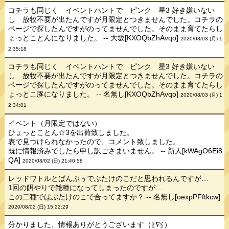
コチラも同じく イベントハントで ピンク 星3 好き嫌いない
し 放牧不要が出たんですが月限定とつきませんでした。コチラの
ページで探したんですがのってませんでした。そのまま育てたらし
ょっとことんになりました。 -- 大坂[KXOQbZhAvqo]
2020/08/03 (月) 1
2:35:18
コチラも同じく イベントハントで ピンク 星3 好き嫌いない
し 放牧不要が出たんですが月限定とつきませんでした。コチラの
ページで探したんですがのってませんでした。そのまま育てたらし
ょっとこ豚になりました。 -- 名無し[KXOQbZhAvqo]
2020/08/03 (月) 1
2:34:01
イベント（月限定ではない）
ひょっとことん☆3を出荷致しました。
表で見つけられなかったので、コメント致しました。
既に情報済みでしたら申し訳ごさまいません。 -- 新人[kWAgO6Ei8
QA]
2020/08/02 (日) 21:40:58
レッドワトルとばんぶぅでぶたけのこだと思われるんですが…
1回の餌やりで雑種になってしまったのですが…
この二種ではぶたけのこで合ってますか？ -- 名無し[oexpPFftkcw]
2020/08/02 (日) 15:22:29
分かりました、情報ありがとうございます（≧∇≦）