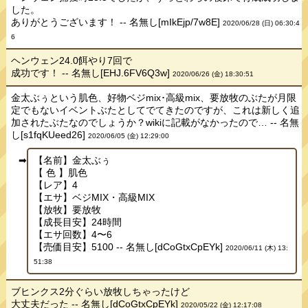
した。
ありがとうございます！ -- 名無し[mIkEjp/7w8E]
2020/06/28 (日) 06:30:4
6
ヘンウェン24.0餌やり7回で
成功です！ -- 名無し[EHJ.6FV6Q3w]
2020/06/26 (金) 18:30:51
金太ぶぅという肌色、好物ベジmix･高級mix、要放牧のぶたが月限
定でもないイベントぶたとしてでてきたのですが、これは新しく追
加されたぶたなのでしょうか？wikiに記載がなかったので… -- 名無
し[s1fqKUeed26]
2020/06/05 (金) 12:29:00
【名前】金太ぶぅ
【 色 】肌色
【レア】4
【エサ】ベジMIX・高級MIX
【放牧】要放牧
【成長目安】24時間
【エサ回数】4〜6
【売価目安】5100 -- 名無し[dCoGtxCpEYk]
2020/06/11 (木) 13:
51:38
ブヒンクス2分ぐらい放牧しちゃったけど
大丈夫だった -- 名無し[dCoGtxCpEYk]
2020/05/22 (金) 12:17:08