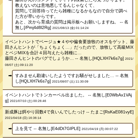
教えないのは意地悪してるんじゃなくて、
質問して回答待ってたら雑種になるかもなので自分で調べ
た方が早いからです。
あと、次から育成の質問は掲示板へお願いしますね。 -- 名
無し[/Pmj4d8l2Rg]
2021/08/13 (金) 01:14:24
イベントハントでベージュ★４やや偏食要放牧のオスをゲット、藤
田さんヒントが「ちょくちょく…」だったので、放牧して高級MIX
とベジMIXを合計４回与えたら雑種に…
藤田さんヒントのバグでしょうか… -- 名無し[HQLXH7k6s7g]
2021/
08/07 (土) 09:11:20
すみません勘違いしたようですお騒がせしました… -- 名無
し[HQLXH7k6s7g]
2021/08/07 (土) 11:30:09
イベントハントでトンカーベル出ました。 -- 名無し[E0WbAx1VAj
g]
2021/07/10 (土) 00:26:46
新成豚は餌やり回数4で良いんでしたっけ -- たまご[RsKaE081vyE]
2021/04/18 (日) 16:36:14
上を見て -- 名無し[E4dDt7GIPLE]
2021/04/19 (月) 00:07:22