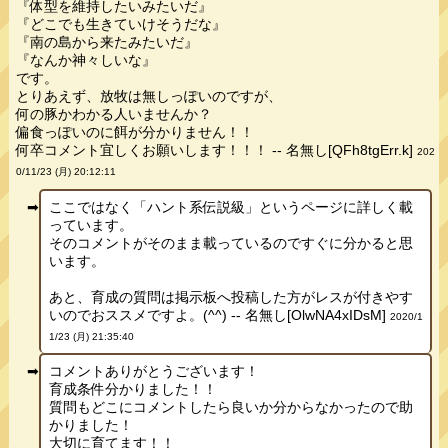
『体型を維持したいみたいだ』
『どこでも生きていけそうだな』
『南の島から来たみたいだ』
『なんか神々しいな』
です。
とりあえず、放牧は無しっぽいのですが、
何の豚かわかる人いませんか？
偏食っぽいのに餌が分かりません！！
何卒コメント宜しくお願いします！！！ -- 名無し[QFh8tgErr.k]
202
0/11/23 (月) 20:12:11
ここではなく「ハント系伝説級」というページに詳しく載
っています。
そのコメントがそのまま載っているのですぐに分かると思
います。
あと、育成の質問は掲示板へ投稿した方がレスが付きやす
いのでおススメですよ。(^^) -- 名無し[OlwNA4xIDsM]
2020/1
1/23 (月) 21:35:40
コメントありがとうございます！
育成条件分かりました！！
質問もどこにコメントしたら良いか分からなかったので助
かりました！
大切に育てます！！