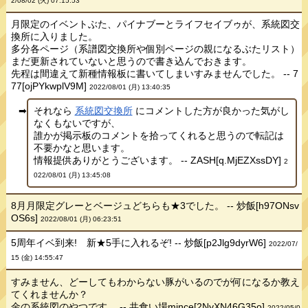
2/08/02 (火) 07:15:53
月限定のイベントぶた、パイナブーとライフセイブゥが、系統図交
換所に入りました。
多分各ページ（系譜図交換所や個別ページの親になるぶたリスト）
まだ更新されていないと思うので書き込んでおきます。
先程は間違えて新種情報板に書いてしまいすみませんでした。 -- 7
77[ojPYkwplV9M]
2022/08/01 (月) 13:40:35
それなら
系統図交換所
にコメントした方が良かった気がし
なくもないですが、
誰かが掲示板のコメントを拾ってくれると思うので転記は
不要かなと思います。
情報提供ありがとうございます。 -- ZASH[q.MjEZXssDY]
2
022/08/01 (月) 13:45:08
8月月限定グレーとベージュどちらも★3でした。 -- 炒飯[h97ONsv
OS6s]
2022/08/01 (月) 06:23:51
5周年イベ到来! 新★5手に入れるぞ! -- 炒飯[p2Jlg9dyrW6]
2022/07/
15 (金) 14:55:47
すみません、どーしてもわからない豚がいるのでが何になるか教え
てくれませんか？
金の系統図のやつです。 -- 共食い場mince[2NyXN46G35o]
2022/05/0