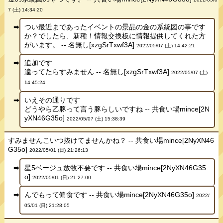
7 (土) 14:34:20
つい最近まであったイベントの景品の金の系統図の事です
か？でしたら、新種！情報交換板に情報提供してくれた方
がいます。 -- 名無し[xzgSrTxwf3A]
2022/05/07 (土) 14:42:21
追加です
違ってたらすみません -- 名無し[xzgSrTxwf3A]
2022/05/07 (土)
14:45:24
いえその通りです
どうやら乙豚って言う豚らしいですね -- 共食い場mince[2N
yXN46G35o]
2022/05/07 (土) 15:38:39
すみませんこいつ抜けてませんかね？ -- 共食い場mince[2NyXN46
G35o]
2022/05/01 (日) 21:26:13
星5ベージュ放牧不要です -- 共食い場mince[2NyXN46G35
o]
2022/05/01 (日) 21:27:00
んでもって偏食です -- 共食い場mince[2NyXN46G35o]
2022/
05/01 (日) 21:28:05