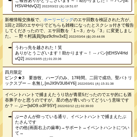
ご報告ありがとうございます～！助かりました！ -- パン[tE
HSV4HdvQ2]
2022/03/22 (火) 19:51:07
新種情報交換板で、
ホーリーピッグ
のエサ回数を検証された方が、
1回と2回のエサやりでどちらも雑種になったとスクショ付きで報告
してくださったので、エサ回数を「1～3」から「3」に変更しまし
た。 -- 野々村議員[9pz9cfnv3xE]
2022/03/04 (金) 20:44:06
うわっ先を越された！笑
ありがとうございます！助かります～！ -- パン[tEHSV4Hd
vQ2]
2022/03/05 (土) 01:20:36
四月限定
ピンク★3 要放牧、ハーブのみ、17時間。二回で成功。聖パトリ
ックスブー -- 名無し[mJX9V3U84Y6]
2022/03/01 (火) 15:31:38
イベントハントで捕まえたうり坊が青星5だったのでエサ的にも酒
吞豚子かと思うのですが、星の色が青いのってどういう意味です
か？ -- ぶー[tdO9.o3F9SY]
2022/02/12 (土) 02:39:03
ぶーさんが仰っている通り、イベントハントで捕まえたぶ
たさんです
その他(画面右上の歯車)→サポート→イベントハントについ
て→