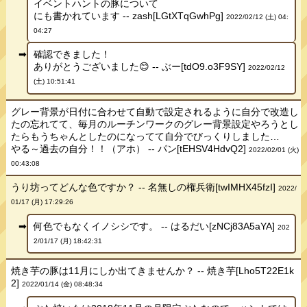
イベントハントの豚について
にも書かれています -- zash[LGtXTqGwhPg]
2022/02/12 (土) 04:
04:27
確認できました！
ありがとうございました😊 -- ぶー[tdO9.o3F9SY]
2022/02/12
(土) 10:51:41
グレー背景が日付に合わせて自動で設定されるように自分で改造し
たの忘れてて、毎月のルーチンワークのグレー背景設定やろうとし
たらもうちゃんとしたのになってて自分でびっくりしました…
やる～過去の自分！！（アホ） -- パン[tEHSV4HdvQ2]
2022/02/01 (火)
00:43:08
うり坊ってどんな色ですか？ -- 名無しの権兵衛[twIMHX45fzI]
2022/
01/17 (月) 17:29:26
何色でもなくイノシシです。 -- はるだい[zNCj83A5aYA]
202
2/01/17 (月) 18:42:31
焼き芋の豚は11月にしか出てきませんか？ -- 焼き芋[Lho5T22E1k
2]
2022/01/14 (金) 08:48:34