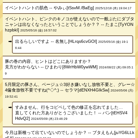
イベントハントの肌色 -- やみぃ[tSsvM./BaEg]
2025/12/18 (木) 19:04:17
イベントハント、ピンクのキノコが使えないので一般ぶたにダブタ
ニャンは出なくなったということでしょうか？？ -- たまこ[TyYON
hzpbkI]
2025/05/16 (金) 16:57:02
出るらしいですよ -- 名無し[HLrqs6cvGOI]
2025/05/16 (金) 19:1
6:44
豚の巻の内容、ヒントはどこにありますか？
見方がわからない -- ひまわり[8WrHbW0ywWM]
2024/08/22 (木) 09:05:1
9
5月限定の豚さん、ベージュ☆3好き嫌いなし放牧不要と、グレー☆
4偏食放牧不要ですね(^◇^;) -- セラマ[dENXH4GIkSw]
2024/05/06 (月)
19:52:41
すみません、行をコピペして色の修正を忘れてました…
直してくれた方ありがとうございました！ -- パン[tEHSV4
HdvQ2]
2024/05/09 (木) 23:46:29
今月は新種って出ていないのでしょうか？ -- ブタえもん[juYG6LLk
z5A]