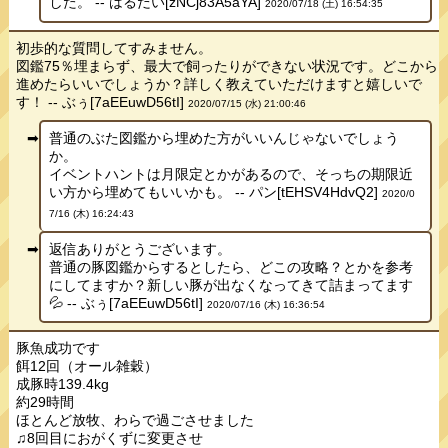
した。 -- はるだい[zNCj83A5aYA]
2020/07/18 (土) 16:54:35
初歩的な質問してすみません。
図鑑75％埋まらず、最大で飼ったりができない状況です。どこから
進めたらいいでしょうか？詳しく教えていただけますと嬉しいで
す！ -- ぶぅ[7aEEuwD56tI]
2020/07/15 (水) 21:00:46
普通のぶた図鑑から埋めた方がいいんじゃないでしょう
か。
イベントハントは月限定とかがあるので、そっちの期限近
い方から埋めてもいいかも。 -- パン[tEHSV4HdvQ2]
2020/0
7/16 (木) 16:24:43
返信ありがとうございます。
普通の豚図鑑からするとしたら、どこの攻略？とかを参考
にしてますか？新しい豚が出なくなってきて詰まってます
💦 -- ぶぅ[7aEEuwD56tI]
2020/07/16 (木) 16:36:54
豚魚成功です
餌12回（オール雑穀）
成豚時139.4kg
約29時間
ほとんど放牧、わらで過ごさせました
♫8回目におがくずに変更させ