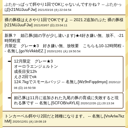
ぶたかっぱって餌やり1回でOKじゃないんですかね？ -- ぶたかっ
ぱ[r21NUJuuFJw]
2021/03/16 (火) 22:04:54
裸の豚様はえさやり1回でOKですよ -- 2021.2追加のぶた 裸の豚様
[r21NUJuuFJw]
2021/03/07 (日) 23:04:11
新豚？ 姐己豚(姐の字が少し違います)★4好き嫌い無、放不、-21
時間程度
月限定 グレー★3 好き嫌い無、放牧要 こちらも10-12時間程 -
- 名無し[goYoVkkbEZ.]
2020/12/01 (火) 19:50:54
12月限定 グレー★3
オーロラエンジェルトン
成長目安12h
えさ2回でok
124.7kgでスモールバッジ -- 名無し[Wz9nFqqdmyo]
2020/12/
06 (日) 16:50:58
妲己豚は11月に追加された九尾の豚の育成に失敗すると現
れる豚です -- 名無し[5CFOB/xAYL6]
2020/12/26 (土) 20:13:34
トンカーベル餌やり2回だと雑種になります。 -- 名無し[VnArIw7kz
hM]
2020/12/01 (火) 19:08:19