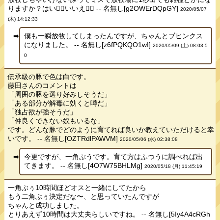
りますか？はい👍🏻いいえ👎🏻 -- 名無し[g2OWErDQpGY]
2020/05/07
(木) 14:12:33
僕も一瞬放牧してしまったんですが、ちゃんとブヒンクス
になりました。 -- 名無し[z6fPQKQO1wI]
2020/05/09 (土) 08:03:5
0
伝承級の豚で色は白です。
藤田さんのコメントは
「周囲の豚を選り好みしそうだ」
「ある部分が解毒に効くと噂だ」
「独占欲が強そうだ」
「仲良くできない奴もいるな」
です。どんな豚でどのように育てれば良いか教えていただけると幸
いです。 -- 名無し[OZTRdlPAWVM]
2020/05/06 (水) 02:38:08
今更ですが、一角ぶうです。育て方はふつうに調べれば出
てきます。 -- 名無し[4O7W75BHLMg]
2020/05/18 (月) 11:45:19
一角ぶぅ10時間ほどオスと一緒にしてたから
もう二角ぶぅ決定だな〜、と思っていたんですが
ちゃんと成功しました。
とりあえず10時間は大丈夫らしいですね。 -- 名無し[5Iy4A4cRGh