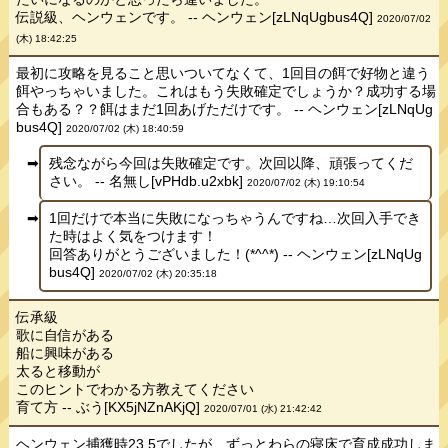
伝説級、ヘンウェンです。 -- ヘンウェン[zLNqUgbus4Q]
2020/07/02
(木) 18:42:25
最初に攻略を見ること思いついてなくて、1回目の餌で好物と違う
餌やっちゃいました。これはもう失敗確定でしょうか？成功する場
合もある？？餌はまだ1回あげただけです。 -- ヘンウェン[zLNqUg
bus4Q]
2020/07/02 (木) 18:40:59
残念ながら今回は失敗確定です。次回以降、頑張ってくだ
さい。 -- 名無し[vPHdb.u2xbk]
2020/07/02 (木) 19:10:54
1回だけで本当に失敗になっちゃうんですね…次回入手でき
た時はよく気をつけます！
回答ありがとうございました！(*^^*) -- ヘンウェン[zLNqUg
bus4Q]
2020/07/02 (木) 20:35:18
伝承級
歌に自信がある
船に興味がある
太ると移動が
このヒントでわかる方教えてください
育て方 -- ぶう[KX5jNZnAKjQ]
2020/07/01 (水) 21:42:42
ヘンウェン捕獲時23.5でしたが、ずっとわらの寝床で育成成功しま