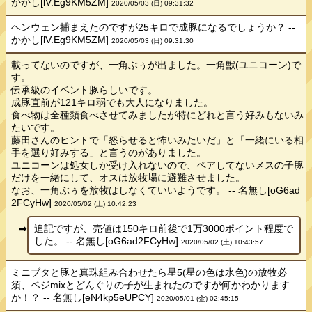
かかし[lV.Eg9KM5ZM]
2020/05/03 (日) 09:31:32
ヘンウェン捕まえたのですが25キロで成豚になるでしょうか？ --
かかし[lV.Eg9KM5ZM]
2020/05/03 (日) 09:31:30
載ってないのですが、一角ぶぅが出ました。一角獣(ユニコーン)で
す。
伝承級のイベント豚らしいです。
成豚直前が121キロ弱でも大人になりました。
食べ物は全種類食べさせてみましたが特にどれと言う好みもないみ
たいです。
藤田さんのヒントで「怒らせると怖いみたいだ」と「一緒にいる相
手を選り好みする」と言うのがありました。
ユニコーンは処女しか受け入れないので、ペアしてないメスの子豚
だけを一緒にして、オスは放牧場に避難させました。
なお、一角ぶぅを放牧はしなくていいようです。 -- 名無し[oG6ad
2FCyHw]
2020/05/02 (土) 10:42:23
追記ですが、売値は150キロ前後で1万3000ポイント程度で
した。 -- 名無し[oG6ad2FCyHw]
2020/05/02 (土) 10:43:57
ミニブタと豚と真珠組み合わせたら星5(星の色は水色)の放牧必
須、ベジmixとどんぐりの子が生まれたのですが何かわかります
か！？ -- 名無し[eN4kp5eUPCY]
2020/05/01 (金) 02:45:15