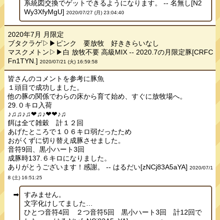
系統図交換でゲットできるようになります。 -- 名無し[N2
Wy3XfyMgU]
2020/07/27 (月) 23:04:40
2020年7月 月限定
ブタクラゲ▷▶ピンク 要放牧 好ききらいなし
マスクメトン▷▶白 放牧不要 高級MIX -- 2020.7の月限定豚[CRFC
Fn1TYN.]
2020/07/21 (火) 16:59:58
皆さんのコメントを参考に豚魚
１頭目で成功しました。
他の豚の関係でわらの床から育て始め、すぐに放牧場へ。
29.０キロ入荷
♪♫♫♪♫❤♫♪❤❤♪♫
餌は全て雑穀 計１２回
あげたところで１０６キロ弱だったため
おがくずに切り替え成豚させました。
音符9回、黒小ハート3回
成豚時137.６キロになりました。
ありがとうございます！感謝。 -- はるだい[zNCj83A5aYA]
2020/07/1
8 (土) 16:51:25
すみません。
文字化けしてました…
ひとつ音符4回 ２つ音符5回 黒小ハート3回 計12回で