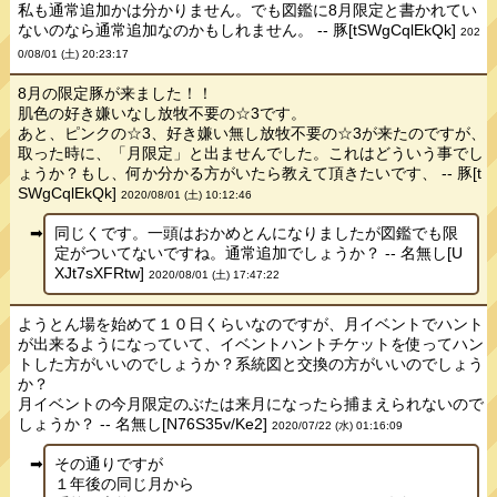
私も通常追加かは分かりません。でも図鑑に8月限定と書かれてい
ないのなら通常追加なのかもしれません。 -- 豚[tSWgCqlEkQk]
202
0/08/01 (土) 20:23:17
8月の限定豚が来ました！！
肌色の好き嫌いなし放牧不要の☆3です。
あと、ピンクの☆3、好き嫌い無し放牧不要の☆3が来たのですが、
取った時に、「月限定」と出ませんでした。これはどういう事でし
ょうか？もし、何か分かる方がいたら教えて頂きたいです、 -- 豚[t
SWgCqlEkQk]
2020/08/01 (土) 10:12:46
同じくです。一頭はおかめとんになりましたが図鑑でも限
定がついてないですね。通常追加でしょうか？ -- 名無し[U
XJt7sXFRtw]
2020/08/01 (土) 17:47:22
ようとん場を始めて１０日くらいなのですが、月イベントでハント
が出来るようになっていて、イベントハントチケットを使ってハン
トした方がいいのでしょうか？系統図と交換の方がいいのでしょう
か？
月イベントの今月限定のぶたは来月になったら捕まえられないので
しょうか？ -- 名無し[N76S35v/Ke2]
2020/07/22 (水) 01:16:09
その通りですが
１年後の同じ月から