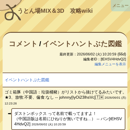
メニュー
うとん場MIX＆3D
攻略wiki
コメント
/
イベントハントぶた図鑑
(66d)
最終更新：2026/06/02 (火) 10:20:59
編集者ID：[tEHSV4HdvQ2]
編集メニューを表示
イベントハントぶた図鑑
ゴミ箱豚（中国語：垃圾桶豬）がリストから抜けてるみたいです。
★3、放牧:不要、偏食:なし -- johnny[IyOi23lhsVc]🇹🇼
2026/06/01 (月)
12:23:26
ダストンボックス って名前で載ってますよ！
（中国語版は名前にひねりが無いですね…） -- パン[tEHSV
4HdvQ2]
2026/06/02 (火) 10:20:59