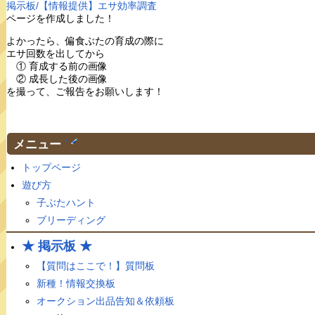
掲示板/【情報提供】エサ効率調査
ページを作成しました！
よかったら、偏食ぶたの育成の際に
エサ回数を出してから
① 育成する前の画像
② 成長した後の画像
を撮って、ご報告をお願いします！
メニュー
†
トップページ
遊び方
子ぶたハント
ブリーディング
★ 掲示板 ★
【質問はここで！】質問板
新種！情報交換板
オークション出品告知＆依頼板