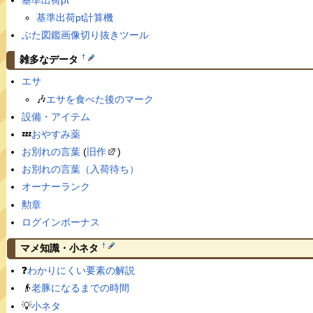
基準出荷pt計算機
ぶた図鑑画像切り抜きツール
†
雑多なデータ
エサ
🎶
エサを食べた後のマーク
設備・アイテム
💤
おやすみ薬
お別れの言葉
(
旧作
)
お別れの言葉（入荷待ち）
オーナーランク
勲章
ログインボーナス
†
マメ知識・小ネタ
❓
わかりにくい要素の解説
👴
老豚になるまでの時間
💡
小ネタ