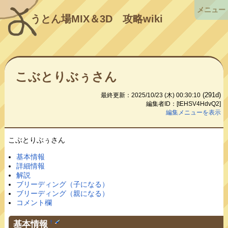
メニュー
うとん場MIX＆3D
攻略wiki
こぶとりぶぅさん
(291d)
最終更新：2025/10/23 (木) 00:30:10
編集者ID：[tEHSV4HdvQ2]
編集メニューを表示
こぶとりぶぅさん
基本情報
詳細情報
解説
ブリーディング（子になる）
ブリーディング（親になる）
コメント欄
基本情報
†