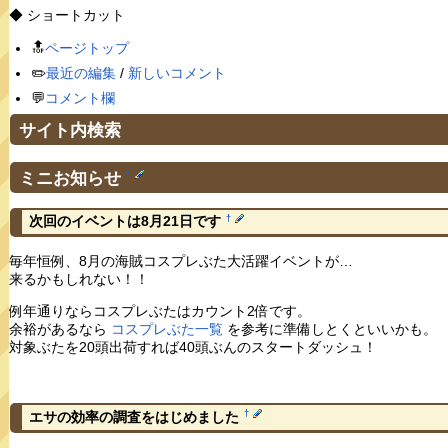
◆ ショートカット
🔝
ページトップ
✏️
最近の編集
/
新しいコメント
💬
コメント欄
サイト内検索
ミニお知らせ
†
†
次回のイベントは8月21日です
毎年恒例、8月の海賊コスプレぶた大活躍イベントが…
来るかもしれない！！
例年通りならコスプレぶたはカウント2倍です。
余裕があるなら
コスプレぶた一覧
を参考に準備しとくといいかも。
対象ぶたを20頭出荷すれば40頭ぶんのスタートダッシュ！
†
エサの効率の調査をはじめました