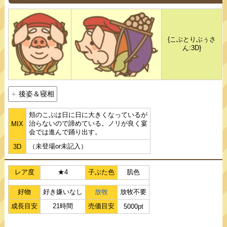
{こぶとりぶぅさ
ん:3D}
後姿＆寝相
頬のこぶは日に日に大きくなっているが
治らないので諦めている。ノリが良く宴
MIX
会では進んで踊り出す。
（未登場or未記入）
3D
レア度
★4
子ぶた色
肌色
好物
好き嫌いなし
放牧
放牧不要
成長目安
21時間
売価目安
5000pt