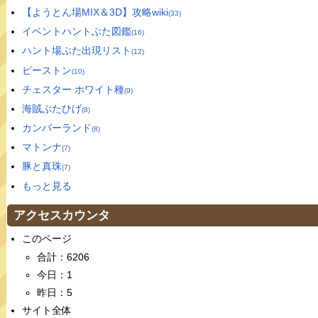
【ようとん場MIX＆3D】攻略wiki
(33)
イベントハントぶた図鑑
(16)
ハント場ぶた出現リスト
(12)
ビーストン
(10)
チェスター ホワイト種
(9)
海賊ぶたひげ
(8)
カンバーランド
(8)
マトンナ
(7)
豚と真珠
(7)
もっと見る
アクセスカウンタ
このページ
合計：6206
今日：1
昨日：5
サイト全体