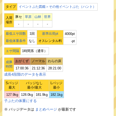
タイプ
イベントぶた図鑑＞その他イベントぶた（ハント）
豚セ
草原
山林
世界
入荷
場所
‐
‐
‐
‐
最低エサ回数
1回
基準出荷pt
4000pt
最低体重条件
なし
オスレンタル料
-pt
エサ間隔
1時間系（通常）
おがくず
ノーマル
わらの床
成豚
時間
17:00:36
21:12:36
28:21:00
成長4段階のデータを表示
Sバッジ
バッジなし
Lバッジ
最大
最小/最大
最小
127.9kg
128.0kg
181.9kg
182.1kg
子ぶたの体重にする
※ バッジデータは
まとめページ
が最新です