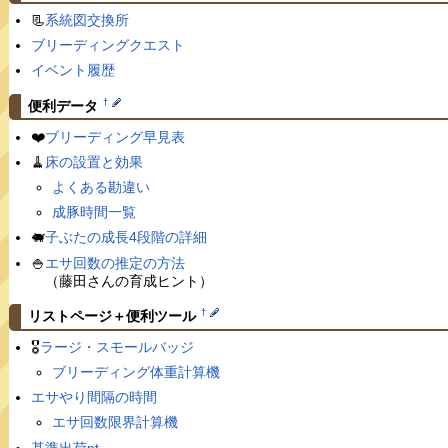
📃
系統図交換所
ブリーディングクエスト
イベント履歴
†
便利データ
❤️
ブリーディング早見表
🧹
床の設置と効果
よくある勘違い
成豚時間一覧
🐖
子ぶたの成長4段階の詳細
🍚
エサ回数の推定の方法
（藤田さんの育成ヒント）
†
リストページ＋便利ツール
🎖
ラージ・スモールバッジ
ブリーディング体重計算機
エサやり間隔の時間
エサ回数限界計算機
基準出荷pt