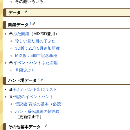
その他いろいろ…
†
データ
†
図鑑データ
🐽
ぶた図鑑
（MIX/3D兼用）
珍しい見た目の子ぶた
3D版：21年5月追加新種
MIX版：5周年記念新種
🐽
イベントハント
ぶた図鑑
月限定ぶた
†
ハント場データ
⛳️
子ぶたハント出現リスト
🏅
伝説のイベントハント
伝説級 育成の基本（必読）
ハント系伝説級の難易度
（更新停止中）
†
その他基本データ