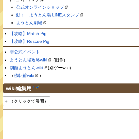
公式オンラインショップ
動く！ようとん場 LINEスタンプ
ようとん劇場
【攻略】Match Pig
【攻略】Rescue Pig
非公式イベント
ようとん場攻略wiki
(旧作)
別館ようとんwiki
(別ゲーwiki)
（
移転前wiki
）
wiki編集用
†
（クリックで展開）