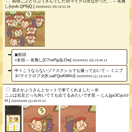
前頭こぶとりぶぅさんでした😞マイクロ出なかった.... -- 名無
し[vyvb.QP5jQ.]
2024/04/21 (日) 14:21:34
✖️前頭
○全頭 -- 名無し[C7nsPgJjLOw]
2024/04/21 (日) 15:46:12
中々こうならないゾ？スクショでも撮っておいて -- ミニブ
タ/マイクロブタ[K.uaFQuKWhU]
2025/05/03 (土) 19:16:31
花さかぶうさんとセットで来てくれました～🌼
こぶは右左どっち向いてても出てるみたいです笑 -- じん[gx3Cyc/cI
H.]
2024/04/06 (土) 00:57:21