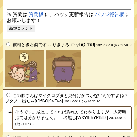
※ 質問は
質問板
に、バッジ更新報告は
バッジ報告板
に
お願いします！
寝相と後ろ姿です -- りきまる[iFsyLiQI/DU]
2026/06/19 (金) 02:59:08
この豚さんはマイクロブタと見分けがつかないんですよね？ --
ブタノコ出た～[tDfGOj9VEvo]
2024/06/18 (火) 19:35:30
そうです。成長してくれば膨れ方でわかりますが、入荷時
点では分かりません。 -- 名無し[WXY8rhYPBE2]
2024/06/18
(火) 21:07:23