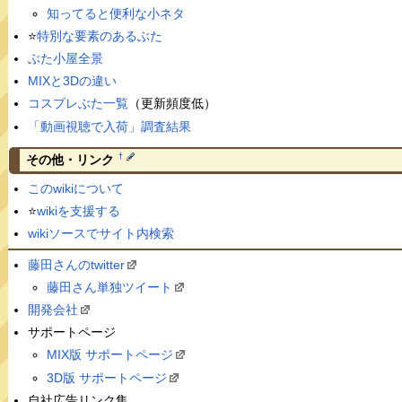
知ってると便利な小ネタ
⭐️
特別な要素のあるぶた
ぶた小屋全景
MIXと3Dの違い
コスプレぶた一覧
（更新頻度低）
「動画視聴で入荷」調査結果
†
その他・リンク
このwikiについて
⭐️
wikiを支援する
wikiソースでサイト内検索
藤田さんのtwitter
藤田さん単独ツイート
開発会社
サポートページ
MIX版 サポートページ
3D版 サポートページ
自社広告リンク集