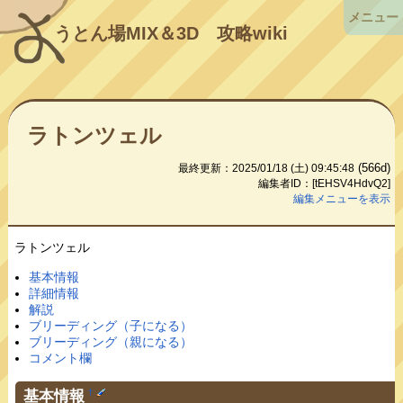
メニュー
うとん場MIX＆3D
攻略wiki
ラトンツェル
(566d)
最終更新：2025/01/18 (土) 09:45:48
編集者ID：[tEHSV4HdvQ2]
編集メニューを表示
ラトンツェル
基本情報
詳細情報
解説
ブリーディング（子になる）
ブリーディング（親になる）
コメント欄
基本情報
†