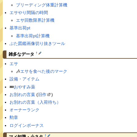
ブリーディング体重計算機
エサやり間隔の時間
エサ回数限界計算機
基準出荷pt
基準出荷pt計算機
ぶた図鑑画像切り抜きツール
†
雑多なデータ
エサ
🎶
エサを食べた後のマーク
設備・アイテム
💤
おやすみ薬
お別れの言葉
(
旧作
)
お別れの言葉（入荷待ち）
オーナーランク
勲章
ログインボーナス
†
マメ知識・小ネタ