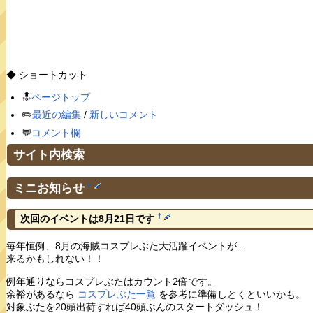
◆ ショートカット
🔝
ページトップ
✏️
最近の編集
/
新しいコメント
💬
コメント欄
サイト内検索
ミニお知らせ
†
†
次回のイベントは8月21日です
毎年恒例、8月の海賊コスプレぶた大活躍イベントが…
来るかもしれない！！
例年通りならコスプレぶたはカウント2倍です。
余裕があるなら
コスプレぶた一覧
を参考に準備しとくといいかも。
対象ぶたを20頭出荷すれば40頭ぶんのスタートダッシュ！