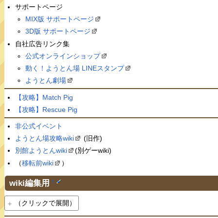
サポートページ
MIX版 サポートページ
3D版 サポートページ
自社広告リンク集
公式オンラインショップ
動く！ようとん場 LINEスタンプ
ようとん劇場
【攻略】Match Pig
【攻略】Rescue Pig
非公式イベント
ようとん場攻略wiki
(旧作)
別館ようとんwiki
(別ゲーwiki)
（
移転前wiki
）
wiki編集用
†
（クリックで展開）