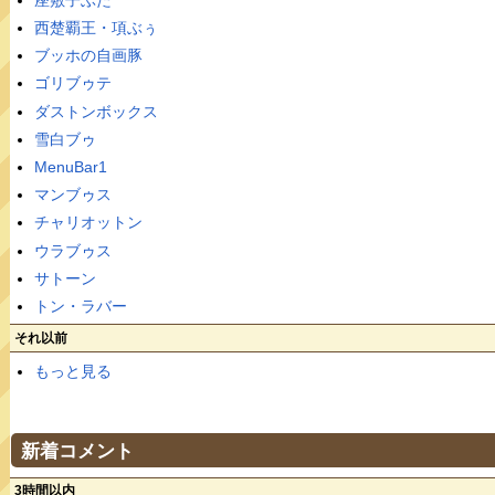
西楚覇王・項ぶぅ
ブッホの自画豚
ゴリブゥテ
ダストンボックス
雪白ブゥ
MenuBar1
マンブゥス
チャリオットン
ウラブゥス
サトーン
トン・ラバー
それ以前
もっと見る
新着コメント
3時間以内