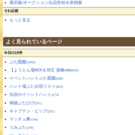
掲示板/オークション出品告知＆依頼板
それ以前
もっと見る
よく見られているページ
今日の10件
ぶた図鑑
(1958)
【ようとん場MIX＆3D】攻略wiki
(929)
イベントハントぶた図鑑
(388)
ハント場ぶた出現リスト
(364)
伝説のイベントハント
(273)
海賊ぶたひげ
(251)
キャプテン・ピッグ
(231)
マッチョ豚
(148)
うみぶた
(146)