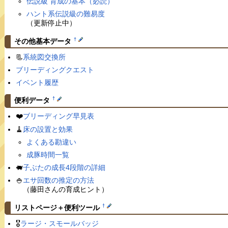
伝説級 育成の基本（必読）
ハント系伝説級の難易度
（更新停止中）
†
その他基本データ
📃
系統図交換所
ブリーディングクエスト
イベント履歴
†
便利データ
❤️
ブリーディング早見表
🧹
床の設置と効果
よくある勘違い
成豚時間一覧
🐖
子ぶたの成長4段階の詳細
🍚
エサ回数の推定の方法
（藤田さんの育成ヒント）
†
リストページ＋便利ツール
🎖
ラージ・スモールバッジ