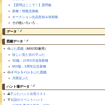
【質問はここで！】質問板
新種！情報交換板
オークション出品告知＆依頼板
その他いろいろ…
†
データ
†
図鑑データ
🐽
ぶた図鑑
（MIX/3D兼用）
珍しい見た目の子ぶた
3D版：21年5月追加新種
MIX版：5周年記念新種
🐽
イベントハント
ぶた図鑑
月限定ぶた
†
ハント場データ
⛳️
子ぶたハント出現リスト
🏅
伝説のイベントハント