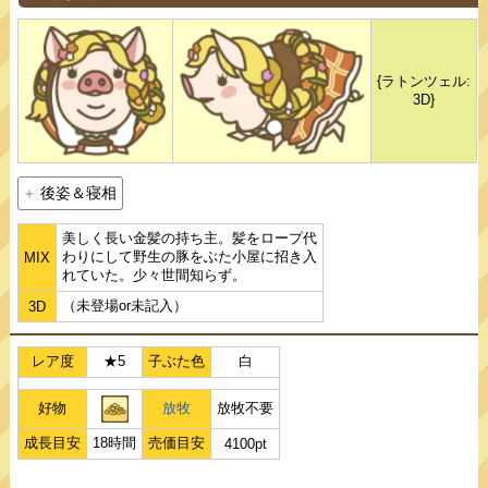
{ラトンツェル:
3D}
後姿＆寝相
美しく長い金髪の持ち主。髪をロープ代
わりにして野生の豚をぶた小屋に招き入
MIX
れていた。少々世間知らず。
（未登場or未記入）
3D
レア度
★5
子ぶた色
白
好物
放牧
放牧不要
成長目安
18時間
売価目安
4100pt