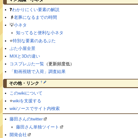
❓
わかりにくい要素の解説
👴
老豚になるまでの時間
💡
小ネタ
知ってると便利な小ネタ
⭐️
特別な要素のあるぶた
ぶた小屋全景
MIXと3Dの違い
コスプレぶた一覧
（更新頻度低）
「動画視聴で入荷」調査結果
†
その他・リンク
このwikiについて
⭐️
wikiを支援する
wikiソースでサイト内検索
藤田さんのtwitter
藤田さん単独ツイート
開発会社