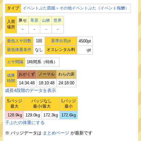
タイプ
イベントぶた図鑑＞その他イベントぶた（イベント報酬）
豚セ
草原
山林
世界
入荷
場所
‐
‐
‐
‐
最低エサ回数
1回
基準出荷pt
4500pt
最低体重条件
なし
オスレンタル料
-pt
エサ間隔
1時間系（特殊）
おがくず
ノーマル
わらの床
成豚
時間
14:34:48
18:10:48
24:18:00
成長4段階のデータを表示
Sバッジ
バッジなし
Lバッジ
最大
最小/最大
最小
128.9kg
129.0kg
172.3kg
172.6kg
子ぶたの体重にする
※ バッジデータは
まとめページ
が最新です