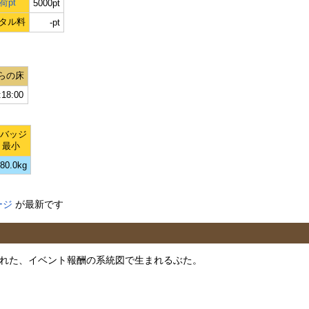
荷pt
5000pt
タル料
-pt
らの床
:18:00
Lバッジ
最小
80.0kg
ージ
が最新です
追加された、イベント報酬の系統図で生まれるぶた。