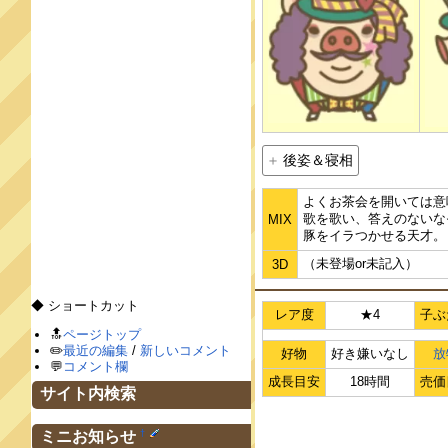
後姿＆寝相
よくお茶会を開いては意
歌を歌い、答えのないな
MIX
豚をイラつかせる天才。
（未登場or未記入）
3D
◆ ショートカット
レア度
★4
子ぶ
🔝
ページトップ
✏️
最近の編集
/
新しいコメント
好物
好き嫌いなし
放
💬
コメント欄
成長目安
18時間
売価
サイト内検索
†
ミニお知らせ