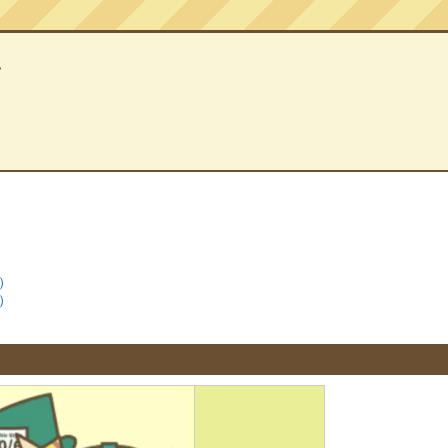
ン
）
）