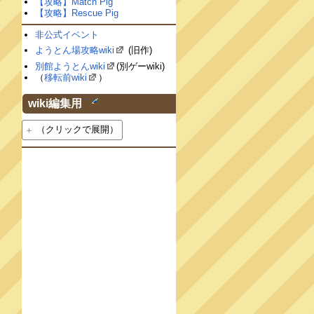
【攻略】Match Pig
【攻略】Rescue Pig
非公式イベント
ようとん場攻略wiki
(旧作)
別館ようとんwiki
(別ゲーwiki)
（
移転前wiki
）
†
wiki編集用
（クリックで展開）