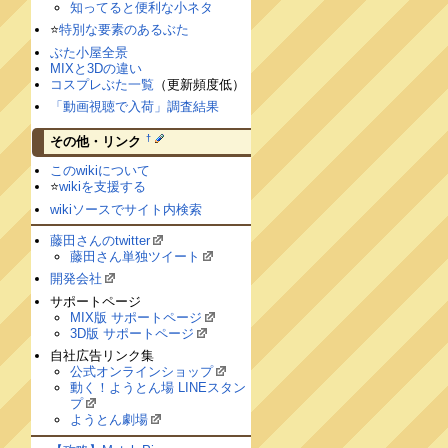
知ってると便利な小ネタ
⭐️
特別な要素のあるぶた
ぶた小屋全景
MIXと3Dの違い
コスプレぶた一覧
（更新頻度低）
「動画視聴で入荷」調査結果
†
その他・リンク
このwikiについて
⭐️
wikiを支援する
wikiソースでサイト内検索
藤田さんのtwitter
藤田さん単独ツイート
開発会社
サポートページ
MIX版 サポートページ
3D版 サポートページ
自社広告リンク集
公式オンラインショップ
動く！ようとん場 LINEスタン
プ
ようとん劇場