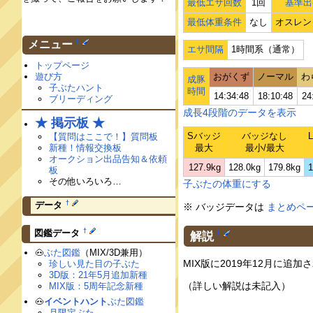
最低エサ回数
1回
基準出
最低体重条件
なし
オスレン
†
メニュー
エサ間隔
1時間系（通常）
トップページ
遊び方
おがくず
ノーマル
わ
成豚
子ぶたハント
時間
14:34:48
18:10:48
24
ブリーディング
成長4段階のデータを表示
★ 掲示板 ★
Sバッジ
バッジなし
【質問はここで！】質問板
新種！情報交換板
最大
最小/最大
オークション出品告知＆依頼
127.9kg
128.0kg
179.8kg
1
板
その他いろいろ…
子ぶたの体重にする
†
データ
※ バッジデータは
まとめペ
†
図鑑データ
解説
†
🐽
ぶた図鑑
（MIX/3D兼用）
MIX版に2019年12月に
珍しい見た目の子ぶた
3D版：21年5月追加新種
（詳しい解説は未記入）
MIX版：5周年記念新種
🐽
イベントハント
ぶた図鑑
月限定ぶた