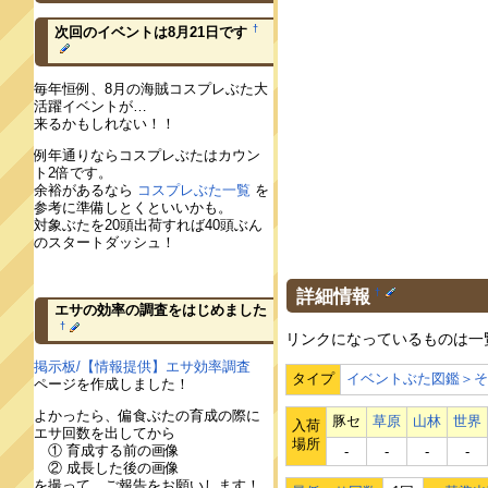
†
次回のイベントは8月21日です
毎年恒例、8月の海賊コスプレぶた大
活躍イベントが…
来るかもしれない！！
例年通りならコスプレぶたはカウン
ト2倍です。
余裕があるなら
コスプレぶた一覧
を
参考に準備しとくといいかも。
対象ぶたを20頭出荷すれば40頭ぶん
のスタートダッシュ！
詳細情報
†
エサの効率の調査をはじめました
†
リンクになっているものは一
掲示板/【情報提供】エサ効率調査
タイプ
イベントぶた図鑑＞
ページを作成しました！
よかったら、偏食ぶたの育成の際に
豚セ
草原
山林
世界
入荷
エサ回数を出してから
場所
① 育成する前の画像
‐
‐
‐
‐
② 成長した後の画像
を撮って、ご報告をお願いします！