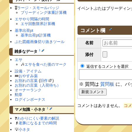
🎖
ラージ・スモールバッジ
イベントぶたはブリーディン
ブリーディング体重計算機
エサやり間隔の時間
エサ回数限界計算機
コメント欄
†
基準出荷pt
基準出荷pt計算機
ぶた図鑑画像切り抜きツール
名前
†
雑多なデータ
添付
エサ
🎶
エサを食べた後のマーク
返信するコメントを選択
設備・アイテム
💤
おやすみ薬
お別れの言葉
(
旧作
)
※ 質問は
質問板
に、バ
お別れの言葉（入荷待ち）
オーナーランク
勲章
ログインボーナス
コメントはありません。
コメ
†
マメ知識・小ネタ
❓
わかりにくい要素の解説
👴
老豚になるまでの時間
💡
小ネタ