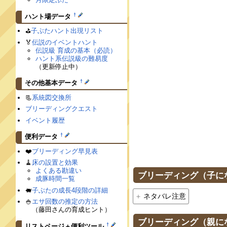
†
ハント場データ
⛳️
子ぶたハント出現リスト
🏅
伝説のイベントハント
伝説級 育成の基本（必読）
ハント系伝説級の難易度
（更新停止中）
†
その他基本データ
📃
系統図交換所
ブリーディングクエスト
イベント履歴
†
便利データ
❤️
ブリーディング早見表
🧹
床の設置と効果
よくある勘違い
ブリーディング（子に
成豚時間一覧
🐖
子ぶたの成長4段階の詳細
ネタバレ注意
🍚
エサ回数の推定の方法
（藤田さんの育成ヒント）
ブリーディング（親に
†
リストページ＋便利ツール