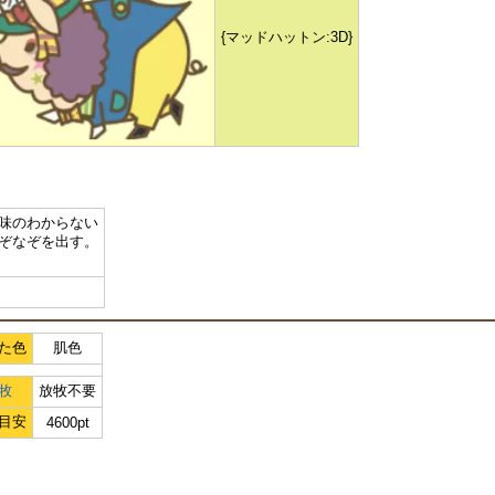
{マッドハットン:3D}
味のわからない
ぞなぞを出す。
た色
肌色
牧
放牧不要
目安
4600pt