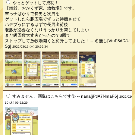
やっとゲットして成功！
【雑穀、おかくず床、放牧場】です。
末っ子ばかりで長男と次男を
ゲットしたら豚広場でずっと待機させて
ハデブゥにするはずで長男出荷後
老豚が必要なくなりうっかり出荷してしまい
まだ餌回数大丈夫だったので8回で
ストップして放牧場開くと変身してました！ -- 名無し[VtuF5dD/U
Sg]
2022/03/16 (水) 20:56:34
すみません、画像はこちらです💦 -- nana[jPtlA7NmaF6]
2022/02/
10 (木) 09:52:29