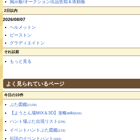
掲示板/オークション出品告知＆依頼板
2日以内
2026/08/07
ヘルメットン
ビーストン
グラディエイトン
それ以前
もっと見る
よく見られているページ
今日の10件
ぶた図鑑
(1108)
【ようとん場MIX＆3D】攻略wiki
(546)
ハント場ぶた出現リスト
(236)
イベントハントぶた図鑑
(218)
伝説のイベントハント
(193)