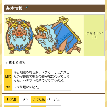
基本情報
†
{ポセイトン:
3D}
後姿＆寝相
海と地震を司る豚。メブゥーサと浮気し
たのが原因で彼女の髪が蛇になってしま
MIX
った。ハデブゥの弟でゼウブゥの兄。
（未登場or未記入）
3D
レア度
★6
子ぶた色
ベージュ