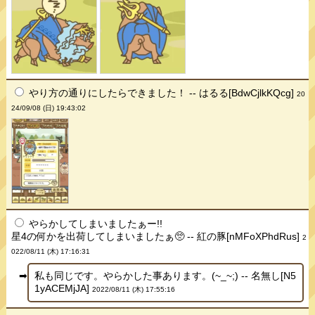
やり方の通りにしたらできました！ -- はるる[BdwCjlkKQcg]
20
24/09/08 (日) 19:43:02
やらかしてしまいましたぁー!!
星4の何かを出荷してしまいましたぁ🥺 -- 紅の豚[nMFoXPhdRus]
2
022/08/11 (木) 17:16:31
私も同じです。やらかした事あります。(~_~;) -- 名無し[N5
1yACEMjJA]
2022/08/11 (木) 17:55:16