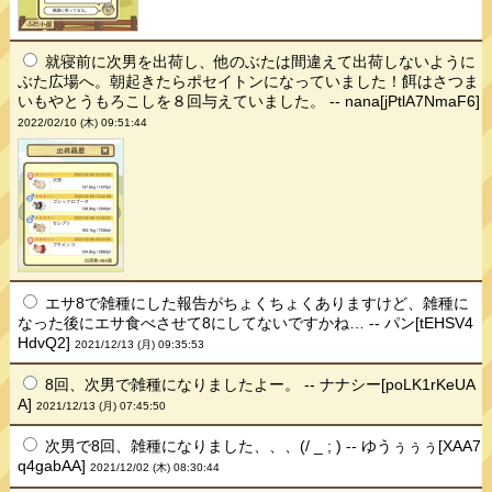
就寝前に次男を出荷し、他のぶたは間違えて出荷しないように
ぶた広場へ。朝起きたらポセイトンになっていました！餌はさつま
いもやとうもろこしを８回与えていました。 -- nana[jPtlA7NmaF6]
2022/02/10 (木) 09:51:44
エサ8で雑種にした報告がちょくちょくありますけど、雑種に
なった後にエサ食べさせて8にしてないですかね… -- パン[tEHSV4
HdvQ2]
2021/12/13 (月) 09:35:53
8回、次男で雑種になりましたよー。 -- ナナシー[poLK1rKeUA
A]
2021/12/13 (月) 07:45:50
次男で8回、雑種になりました、、、(/ _ ; ) -- ゆうぅぅぅ[XAA7
q4gabAA]
2021/12/02 (木) 08:30:44