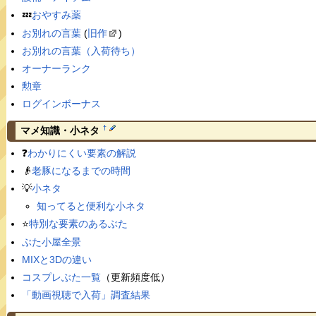
💤
おやすみ薬
お別れの言葉
(
旧作
)
お別れの言葉（入荷待ち）
オーナーランク
勲章
ログインボーナス
†
マメ知識・小ネタ
❓
わかりにくい要素の解説
👴
老豚になるまでの時間
💡
小ネタ
知ってると便利な小ネタ
⭐️
特別な要素のあるぶた
ぶた小屋全景
MIXと3Dの違い
コスプレぶた一覧
（更新頻度低）
「動画視聴で入荷」調査結果