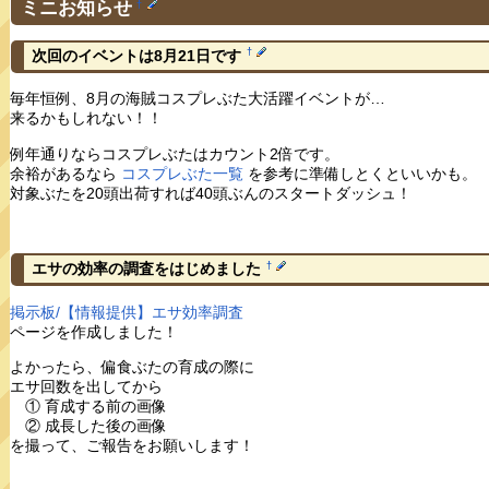
ミニお知らせ
†
†
次回のイベントは8月21日です
毎年恒例、8月の海賊コスプレぶた大活躍イベントが…
来るかもしれない！！
例年通りならコスプレぶたはカウント2倍です。
余裕があるなら
コスプレぶた一覧
を参考に準備しとくといいかも。
対象ぶたを20頭出荷すれば40頭ぶんのスタートダッシュ！
†
エサの効率の調査をはじめました
掲示板/【情報提供】エサ効率調査
ページを作成しました！
よかったら、偏食ぶたの育成の際に
エサ回数を出してから
① 育成する前の画像
② 成長した後の画像
を撮って、ご報告をお願いします！