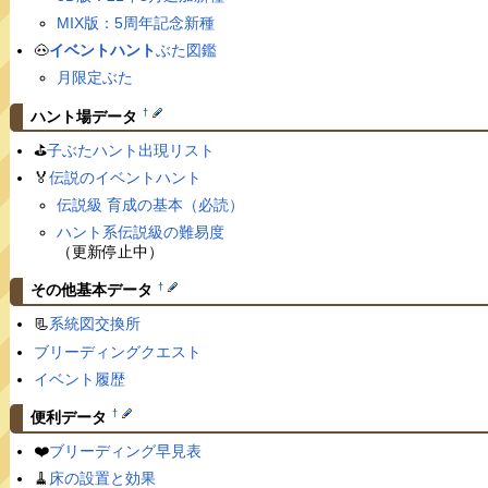
MIX版：5周年記念新種
🐽
イベントハント
ぶた図鑑
月限定ぶた
†
ハント場データ
⛳️
子ぶたハント出現リスト
🏅
伝説のイベントハント
伝説級 育成の基本（必読）
ハント系伝説級の難易度
（更新停止中）
†
その他基本データ
📃
系統図交換所
ブリーディングクエスト
イベント履歴
†
便利データ
❤️
ブリーディング早見表
🧹
床の設置と効果