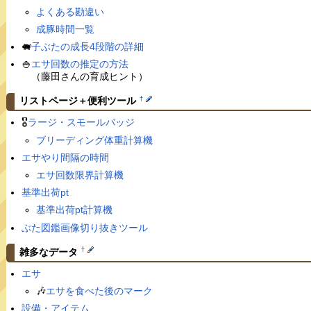
よくある勘違い
成豚時間一覧
🐖
子ぶたの成長4段階の詳細
🍚
エサ回数の推定の方法
（藤田さんの育成ヒント）
†
リストページ＋便利ツール
🎖
ラージ・スモールバッジ
ブリーディング体重計算機
エサやり間隔の時間
エサ回数限界計算機
基準出荷pt
基準出荷pt計算機
ぶた図鑑画像切り抜きツール
†
雑多なデータ
エサ
🎶
エサを食べた後のマーク
設備・アイテム