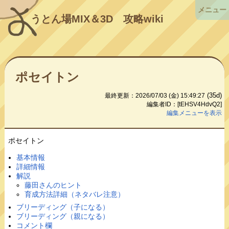
メニュー
うとん場MIX＆3D
攻略wiki
ポセイトン
(35d)
最終更新：2026/07/03 (金) 15:49:27
編集者ID：[tEHSV4HdvQ2]
編集メニューを表示
ポセイトン
基本情報
詳細情報
解説
藤田さんのヒント
育成方法詳細（ネタバレ注意）
ブリーディング（子になる）
ブリーディング（親になる）
コメント欄