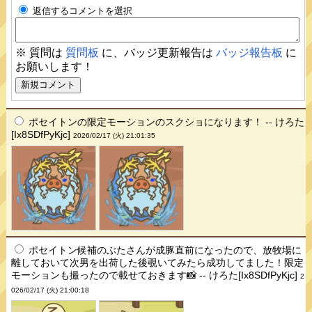
返信するコメントを選択
※ 質問は
質問板
に、バッジ更新報告は
バッジ報告板
に
お願いします！
ポセイトンの限定モーションのスクショになります！ -- けろた
[Ix8SDfPyKjc]
2026/02/17 (火) 21:01:35
ポセイトン候補のぶたさんが成豚直前になったので、放牧場に
離しておいて次男を出荷した後覗いてみたら成功してました！限定
モーションも撮ったので載せておきます📸 -- けろた[Ix8SDfPyKjc]
2
026/02/17 (火) 21:00:18