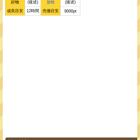
好物
(後述)
放牧
(後述)
成長目安
12時間
売価目安
9000pt