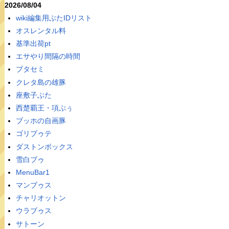
2026/08/04
wiki編集用ぶたIDリスト
オスレンタル料
基準出荷pt
エサやり間隔の時間
ブタセミ
クレタ島の雄豚
座敷子ぶた
西楚覇王・項ぶぅ
ブッホの自画豚
ゴリブゥテ
ダストンボックス
雪白ブゥ
MenuBar1
マンブゥス
チャリオットン
ウラブゥス
サトーン