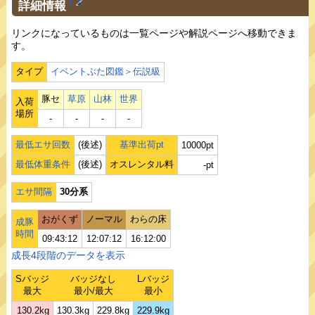
詳細情報
†
リンクになっているものは一覧ページや解説ページへ移動できま
す。
タイプ
イベントぶた図鑑＞伝説級
豚セ
草原
山林
世界
入荷
場所
‐
‐
‐
‐
最低エサ回数
(後述)
基準出荷pt
10000pt
最低体重条件
(後述)
オスレンタル料
-pt
エサ間隔
30分系
おがくず
ノーマル
わらの床
成豚
時間
09:43:12
12:07:12
16:12:00
成長4段階のデータを表示
Sバッジ
バッジなし
Lバッジ
最大
最小/最大
最小
130.2kg
130.3kg
229.8kg
229.9kg