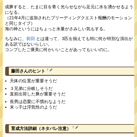
成豚すると、たまに目を青く光らせながら足元に水を湧かせるよう
になる。
（21年4月に追加されたブリーディングクエスト報酬のモーション
と同じタイプ）
海の神というにはちょっと水量がさみしい気もする。
ちなみに、
前回
とは違って、3匹を揃えても特に何か特別な演出が
ある訳ではないらしい。
コンプしたご褒美に何かいいことがあってもいいのに。
†
藤田さんのヒント
天体の位置が重要そうだ
３兄弟に分岐しそうだ
直前出荷した豚が重要そうだ
長男は恋愛に不慣れなようだ
末っ子は浮気性のようだ
†
育成方法詳細
（ネタバレ注意）