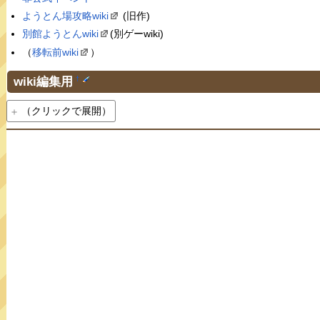
ようとん場攻略wiki
(旧作)
別館ようとんwiki
(別ゲーwiki)
（
移転前wiki
）
wiki編集用
†
（クリックで展開）