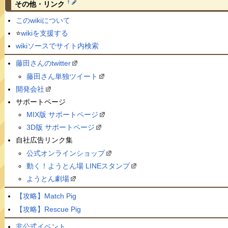
†
その他・リンク
このwikiについて
⭐️
wikiを支援する
wikiソースでサイト内検索
藤田さんのtwitter
藤田さん単独ツイート
開発会社
サポートページ
MIX版 サポートページ
3D版 サポートページ
自社広告リンク集
公式オンラインショップ
動く！ようとん場 LINEスタンプ
ようとん劇場
【攻略】Match Pig
【攻略】Rescue Pig
非公式イベント