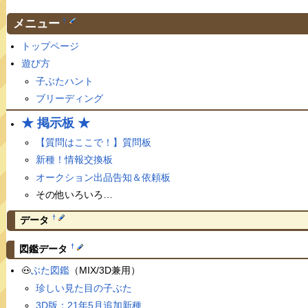
メニュー
†
トップページ
遊び方
子ぶたハント
ブリーディング
★ 掲示板 ★
【質問はここで！】質問板
新種！情報交換板
オークション出品告知＆依頼板
その他いろいろ…
†
データ
†
図鑑データ
🐽
ぶた図鑑
（MIX/3D兼用）
珍しい見た目の子ぶた
3D版：21年5月追加新種