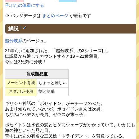
子ぶたの体重にする
※ バッジデータは
まとめページ
が最新です
解説
†
超分岐系
のベージュ。
21年7月に追加された、「超分岐系」の3シリーズ目。
伝説級から通してカウントすると19～21種類目。
今回は3兄弟に分岐！
育成難易度
ノーヒント育成
ちょっと難しい
ネタバレ使用
割と簡単
ギリシャ神話の「ポセイドン」がモチーフのぶた。
あまり知られていないが、ポセイドンさんは次男。
ちなみにハデスが長男、ゼウスが末っ子。
ポセイトンは水色の髪とヒゲにウェーブがかかっていて、いかにも
海の神といった見た目。
背中にはあの有名な三叉槍「トライデント」を背負っている。