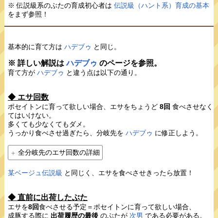
※ 伝説級系のぶたの育成初心者は
伝説級（ハント系）育成の基本
をまず参照！
基本的に育て方は
ハデブゥ
と同じ。
※ 詳しい解説は
ハデブゥ
のページを参照。
育て方が
ハデブゥ
と違う点は以下の通り。
◆ エサ回数
ポセイトンに育って欲しい場合、エサをちょうど
8回
食べさせなく
てはいけない。
多くても少なくてもダメ。
うっかり食べさせ過ぎたら、分岐先を
ハデブゥ
に修正しよう。
全分岐先のエサ回数の詳細
某ベージュ伝説級
と同じく、エサを食べさせきったら放置！
◆ 直前に出荷したぶた
エサを
8回
食べさせる予定＝ポセイトンに育って欲しい場合、
成豚する際に
出荷履歴の最後
のぶたが
次男
である必要がある。