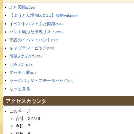
ぶた図鑑
(1216)
【ようとん場MIX＆3D】攻略wiki
(567)
イベントハントぶた図鑑
(244)
ハント場ぶた出現リスト
(224)
伝説のイベントハント
(173)
キャプテン・ピッグ
(139)
海賊ぶたひげ
(132)
うみぶた
(105)
マッチョ豚
(87)
ラージバッジ・スモールバッジ
(82)
もっと見る
アクセスカウンタ
このページ
合計：32728
今日：7
昨日：6