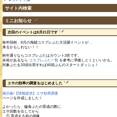
サイト内検索
ミニお知らせ
†
†
次回のイベントは8月21日です
毎年恒例、8月の海賊コスプレぶた大活躍イベントが…
来るかもしれない！！
例年通りならコスプレぶたはカウント2倍です。
余裕があるなら
コスプレぶた一覧
を参考に準備しとくといいかも。
対象ぶたを20頭出荷すれば40頭ぶんのスタートダッシュ！
†
エサの効率の調査をはじめました
掲示板/【情報提供】エサ効率調査
ページを作成しました！
よかったら、偏食ぶたの育成の際に
エサ回数を出してから
① 育成する前の画像