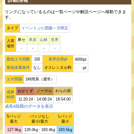
リンクになっているものは一覧ページや解説ページへ移動できま
す。
タイプ
イベントぶた図鑑＞月限定
豚セ
草原
山林
世界
入荷
場所
‐
‐
‐
‐
最低エサ回数
1回
基準出荷pt
4000pt
最低体重条件
なし
オスレンタル料
-pt
エサ間隔
1時間系（通常）
おがくず
ノーマル
わらの床
成豚
時間
11:20:24
14:08:24
18:54:00
成長4段階のデータを表示
Sバッジ
バッジなし
Lバッジ
最大
最小/最大
最小
127.9kg
128.0kg
183.4kg
183.5kg