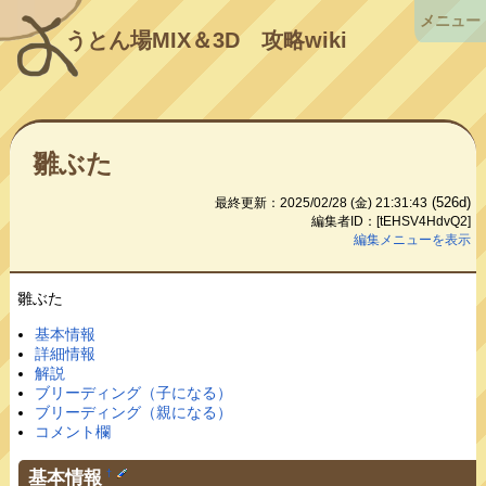
メニュー
うとん場MIX＆3D
攻略wiki
雛ぶた
(526d)
最終更新：2025/02/28 (金) 21:31:43
編集者ID：[tEHSV4HdvQ2]
編集メニューを表示
雛ぶた
基本情報
詳細情報
解説
ブリーディング（子になる）
ブリーディング（親になる）
コメント欄
基本情報
†