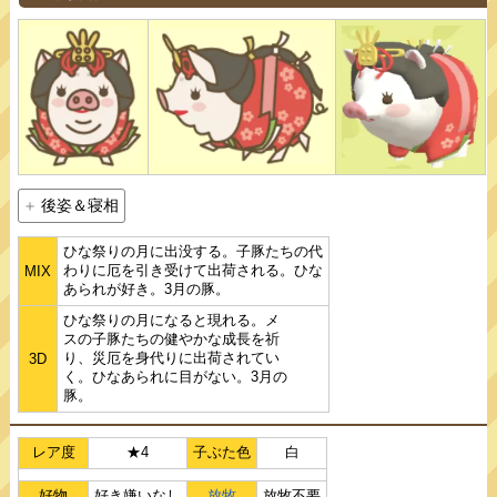
後姿＆寝相
ひな祭りの月に出没する。子豚たちの代
わりに厄を引き受けて出荷される。ひな
MIX
あられが好き。3月の豚。
ひな祭りの月になると現れる。メ
スの子豚たちの健やかな成長を祈
り、災厄を身代りに出荷されてい
3D
く。ひなあられに目がない。3月の
豚。
レア度
★4
子ぶた色
白
好物
好き嫌いなし
放牧
放牧不要