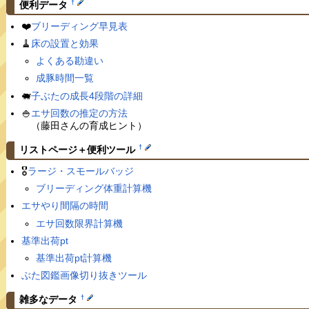
†
便利データ
❤️
ブリーディング早見表
🧹
床の設置と効果
よくある勘違い
成豚時間一覧
🐖
子ぶたの成長4段階の詳細
🍚
エサ回数の推定の方法
（藤田さんの育成ヒント）
†
リストページ＋便利ツール
🎖
ラージ・スモールバッジ
ブリーディング体重計算機
エサやり間隔の時間
エサ回数限界計算機
基準出荷pt
基準出荷pt計算機
ぶた図鑑画像切り抜きツール
†
雑多なデータ