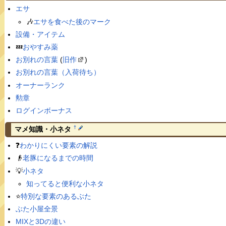
エサ
🎶
エサを食べた後のマーク
設備・アイテム
💤
おやすみ薬
お別れの言葉
(
旧作
)
お別れの言葉（入荷待ち）
オーナーランク
勲章
ログインボーナス
†
マメ知識・小ネタ
❓
わかりにくい要素の解説
👴
老豚になるまでの時間
💡
小ネタ
知ってると便利な小ネタ
⭐️
特別な要素のあるぶた
ぶた小屋全景
MIXと3Dの違い