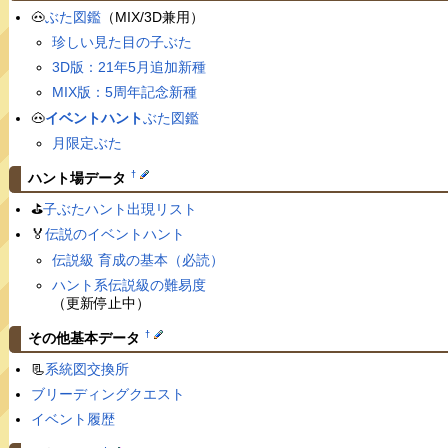
🐽
ぶた図鑑
（MIX/3D兼用）
珍しい見た目の子ぶた
3D版：21年5月追加新種
MIX版：5周年記念新種
🐽
イベントハント
ぶた図鑑
月限定ぶた
†
ハント場データ
⛳️
子ぶたハント出現リスト
🏅
伝説のイベントハント
伝説級 育成の基本（必読）
ハント系伝説級の難易度
（更新停止中）
†
その他基本データ
📃
系統図交換所
ブリーディングクエスト
イベント履歴