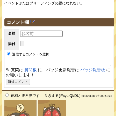
イベントぶたはブリーディングの親になれない。
コメント欄
†
名前
添付
返信するコメントを選択
※ 質問は
質問板
に、バッジ更新報告は
バッジ報告板
に
お願いします！
寝相と後ろ姿です -- りきまる[iFsyLiQI/DU]
2026/06/30 (火) 00:52:23