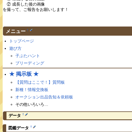
② 成長した後の画像
を撮って、ご報告をお願いします！
メニュー
†
トップページ
遊び方
子ぶたハント
ブリーディング
★ 掲示板 ★
【質問はここで！】質問板
新種！情報交換板
オークション出品告知＆依頼板
その他いろいろ…
†
データ
†
図鑑データ