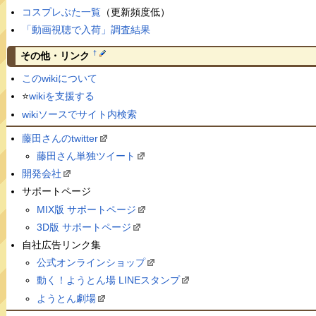
コスプレぶた一覧
（更新頻度低）
「動画視聴で入荷」調査結果
†
その他・リンク
このwikiについて
⭐️
wikiを支援する
wikiソースでサイト内検索
藤田さんのtwitter
藤田さん単独ツイート
開発会社
サポートページ
MIX版 サポートページ
3D版 サポートページ
自社広告リンク集
公式オンラインショップ
動く！ようとん場 LINEスタンプ
ようとん劇場