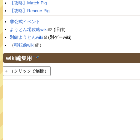
【攻略】Match Pig
【攻略】Rescue Pig
非公式イベント
ようとん場攻略wiki
(旧作)
別館ようとんwiki
(別ゲーwiki)
（
移転前wiki
）
wiki編集用
†
（クリックで展開）