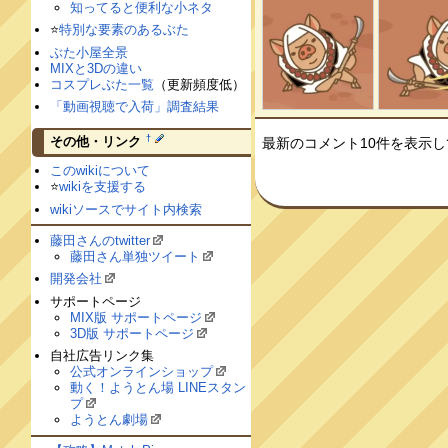
知ってると便利な小ネタ
⭐️
特別な要素のあるぶた
ぶた小屋全景
MIXと3Dの違い
コスプレぶた一覧
（更新頻度低）
「動画視聴で入荷」調査結果
†
その他・リンク
最新のコメント10件を表示
このwikiについて
⭐️
wikiを支援する
wikiソースでサイト内検索
藤田さんのtwitter
藤田さん単独ツイート
開発会社
サポートページ
MIX版 サポートページ
3D版 サポートページ
自社広告リンク集
公式オンラインショップ
動く！ようとん場 LINEスタン
プ
ようとん劇場