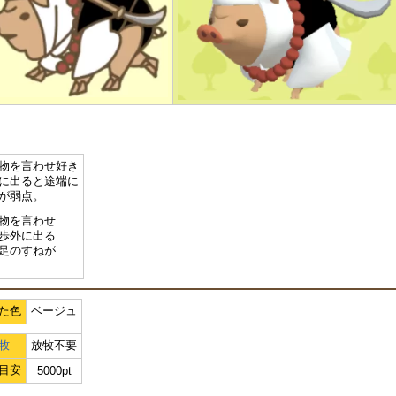
物を言わせ好き
に出ると途端に
が弱点。
物を言わせ
歩外に出る
足のすねが
た色
ベージュ
牧
放牧不要
目安
5000pt