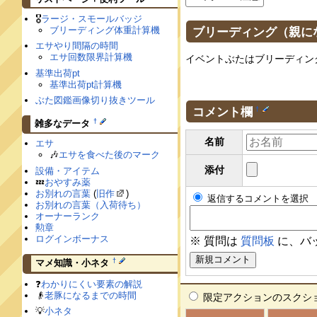
🎖
ラージ・スモールバッジ
ブリーディング（親に
ブリーディング体重計算機
エサやり間隔の時間
エサ回数限界計算機
イベントぶたはブリーディン
基準出荷pt
基準出荷pt計算機
ぶた図鑑画像切り抜きツール
コメント欄
†
†
雑多なデータ
名前
エサ
🎶
エサを食べた後のマーク
添付
設備・アイテム
💤
おやすみ薬
お別れの言葉
(
旧作
)
返信するコメントを選択
お別れの言葉（入荷待ち）
オーナーランク
勲章
ログインボーナス
※ 質問は
質問板
に、バ
†
マメ知識・小ネタ
❓
わかりにくい要素の解説
👴
老豚になるまでの時間
限定アクションのスクショです。
💡
小ネタ