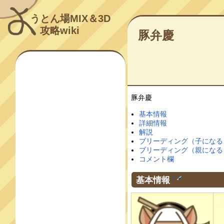
うとん場MIX＆3D
攻略wiki
豚弁慶
豚弁慶
基本情報
詳細情報
解説
ブリーディング（子になる
ブリーディング（親になる
コメント欄
基本情報
†