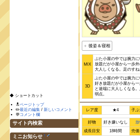
後姿＆寝相
ぶた小屋の中では腕力に
放題だが小屋から一歩外
MIX
大人しくなる。足のすね
ぶた小屋の中では腕力に
好き放題だが小屋から一
3D
と途端に大人しくなる。
弱点。
◆ ショートカット
🔝
ページトップ
✏️
最近の編集
/
新しいコメント
レア度
★4
子ぶ
💬
コメント欄
好物
好き嫌いなし
放
サイト内検索
成長目安
18時間
売価
†
ミニお知らせ