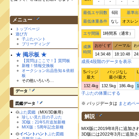
‐
‐
‐
‐
最低エサ回数
6回
基準出
†
メニュー
最低体重条件
なし
オスレン
トップページ
エサ間隔
1時間系（通常）
遊び方
子ぶたハント
ブリーディング
おがくず
ノーマル
わ
成豚
時間
★ 掲示板 ★
14:34:48
18:10:48
24
【質問はここで！】質問板
成長4段階のデータを表示
新種！情報交換板
オークション出品告知＆依頼
Sバッジ
バッジなし
板
最大
最小/最大
その他いろいろ…
132.4kg
132.5kg
186.4kg
1
†
データ
子ぶたの体重にする
†
※ バッジデータは
まとめペ
図鑑データ
🐽
ぶた図鑑
（MIX/3D兼用）
解説
†
珍しい見た目の子ぶた
3D版：21年5月追加新種
MIX版：5周年記念新種
MIX版に2019年8月に追
3D版には2022年3月に追加
🐽
イベントハント
ぶた図鑑
月限定ぶた