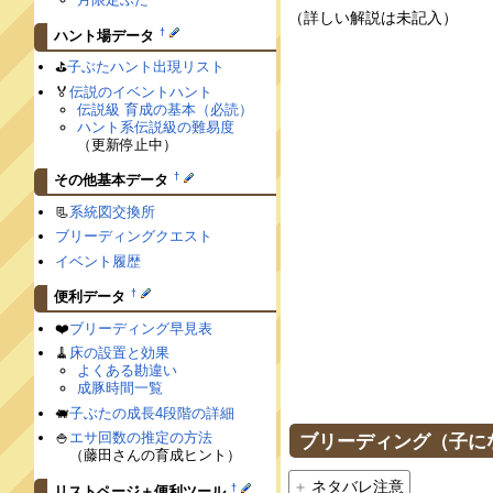
（詳しい解説は未記入）
†
ハント場データ
⛳️
子ぶたハント出現リスト
🏅
伝説のイベントハント
伝説級 育成の基本（必読）
ハント系伝説級の難易度
（更新停止中）
†
その他基本データ
📃
系統図交換所
ブリーディングクエスト
イベント履歴
†
便利データ
❤️
ブリーディング早見表
🧹
床の設置と効果
よくある勘違い
成豚時間一覧
🐖
子ぶたの成長4段階の詳細
🍚
エサ回数の推定の方法
ブリーディング（子に
（藤田さんの育成ヒント）
ネタバレ注意
†
リストページ＋便利ツール