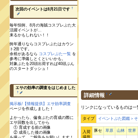
†
次回のイベントは8月21日です
毎年恒例、8月の海賊コスプレぶた大
活躍イベントが…
来るかもしれない！！
例年通りならコスプレぶたはカウン
ト2倍です。
余裕があるなら
コスプレぶた一覧
を
参考に準備しとくといいかも。
対象ぶたを20頭出荷すれば40頭ぶん
のスタートダッシュ！
エサの効率の調査をはじめました
†
詳細情報
†
掲示板/【情報提供】エサ効率調査
リンクになっているものは一
ページを作成しました！
よかったら、偏食ぶたの育成の際に
タイプ
イベントぶた図鑑＞
エサ回数を出してから
① 育成する前の画像
豚セ
草原
山林
世界
入荷
② 成長した後の画像
場所
を撮って、ご報告をお願いします！