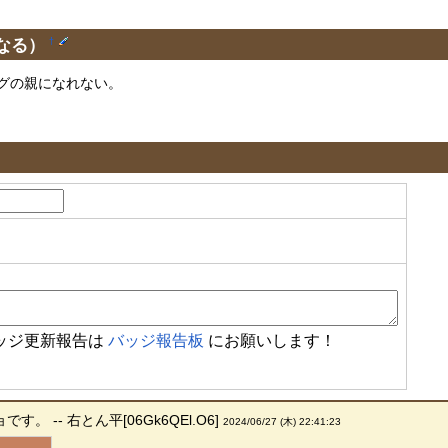
なる）
†
グの親になれない。
ッジ更新報告は
バッジ報告板
にお願いします！
 -- 右とん平[06Gk6QEl.O6]
2024/06/27 (木) 22:41:23