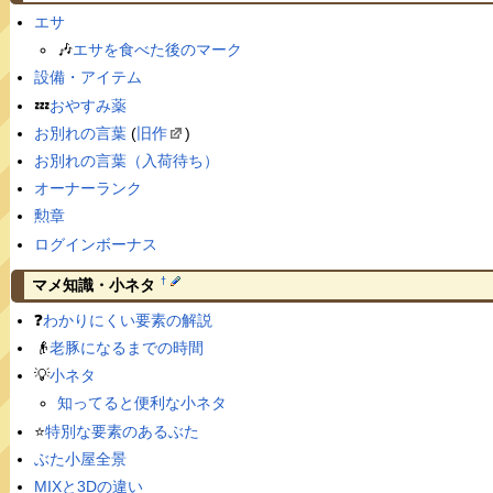
エサ
🎶
エサを食べた後のマーク
設備・アイテム
💤
おやすみ薬
お別れの言葉
(
旧作
)
お別れの言葉（入荷待ち）
オーナーランク
勲章
ログインボーナス
†
マメ知識・小ネタ
❓
わかりにくい要素の解説
👴
老豚になるまでの時間
💡
小ネタ
知ってると便利な小ネタ
⭐️
特別な要素のあるぶた
ぶた小屋全景
MIXと3Dの違い