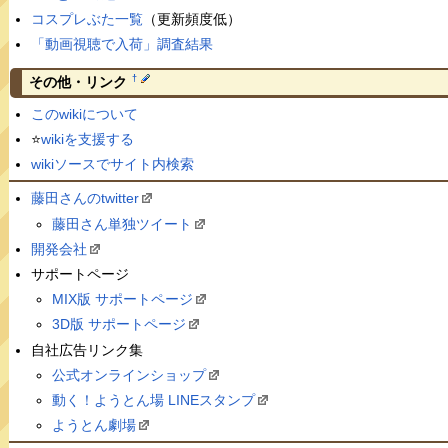
コスプレぶた一覧
（更新頻度低）
「動画視聴で入荷」調査結果
†
その他・リンク
このwikiについて
⭐️
wikiを支援する
wikiソースでサイト内検索
藤田さんのtwitter
藤田さん単独ツイート
開発会社
サポートページ
MIX版 サポートページ
3D版 サポートページ
自社広告リンク集
公式オンラインショップ
動く！ようとん場 LINEスタンプ
ようとん劇場