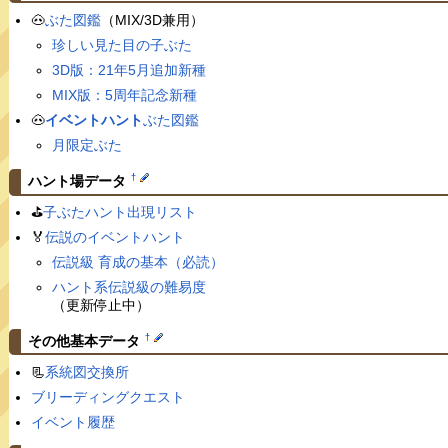
🐽
ぶた図鑑
（MIX/3D兼用）
珍しい見た目の子ぶた
3D版：21年5月追加新種
MIX版：5周年記念新種
🐽
イベントハント
ぶた図鑑
月限定ぶた
†
ハント場データ
⛳️
子ぶたハント出現リスト
🏅
伝説のイベントハント
伝説級 育成の基本（必読）
ハント系伝説級の難易度
（更新停止中）
†
その他基本データ
📃
系統図交換所
ブリーディングクエスト
イベント履歴