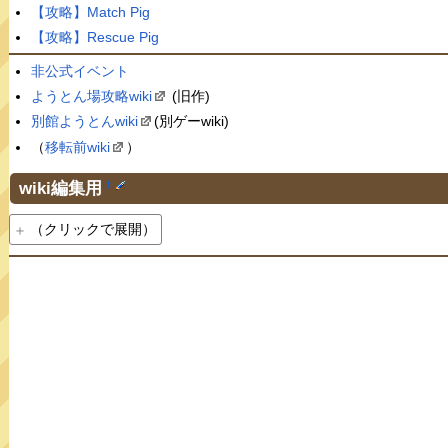
【攻略】Match Pig
【攻略】Rescue Pig
非公式イベント
ようとん場攻略wiki
(旧作)
別館ようとんwiki
(別ゲーwiki)
（
移転前wiki
）
wiki編集用
†
（クリックで展開）