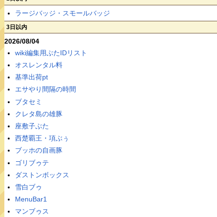
ラージバッジ・スモールバッジ
3日以内
2026/08/04
wiki編集用ぶたIDリスト
オスレンタル料
基準出荷pt
エサやり間隔の時間
ブタセミ
クレタ島の雄豚
座敷子ぶた
西楚覇王・項ぶぅ
ブッホの自画豚
ゴリブゥテ
ダストンボックス
雪白ブゥ
MenuBar1
マンブゥス