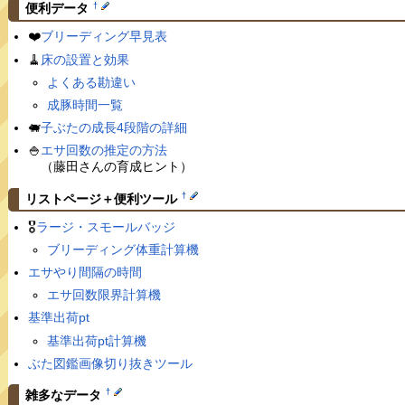
†
便利データ
❤️
ブリーディング早見表
🧹
床の設置と効果
よくある勘違い
成豚時間一覧
🐖
子ぶたの成長4段階の詳細
🍚
エサ回数の推定の方法
（藤田さんの育成ヒント）
†
リストページ＋便利ツール
🎖
ラージ・スモールバッジ
ブリーディング体重計算機
エサやり間隔の時間
エサ回数限界計算機
基準出荷pt
基準出荷pt計算機
ぶた図鑑画像切り抜きツール
†
雑多なデータ