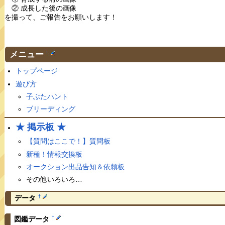
② 成長した後の画像
を撮って、ご報告をお願いします！
メニュー
†
トップページ
遊び方
子ぶたハント
ブリーディング
★ 掲示板 ★
【質問はここで！】質問板
新種！情報交換板
オークション出品告知＆依頼板
その他いろいろ…
†
データ
†
図鑑データ