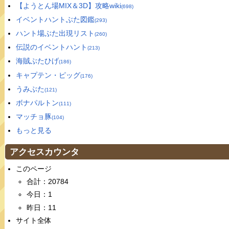
【ようとん場MIX＆3D】攻略wiki
(698)
イベントハントぶた図鑑
(293)
ハント場ぶた出現リスト
(260)
伝説のイベントハント
(213)
海賊ぶたひげ
(186)
キャプテン・ピッグ
(176)
うみぶた
(121)
ボナパルトン
(111)
マッチョ豚
(104)
もっと見る
アクセスカウンタ
このページ
合計：20784
今日：1
昨日：11
サイト全体