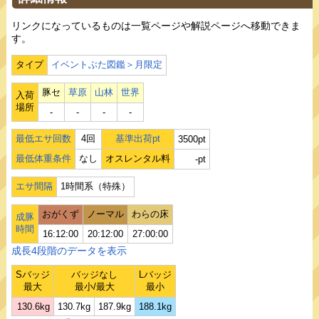
リンクになっているものは一覧ページや解説ページへ移動できま
す。
タイプ
イベントぶた図鑑＞月限定
豚セ
草原
山林
世界
入荷
場所
‐
‐
‐
‐
最低エサ回数
4回
基準出荷pt
3500pt
最低体重条件
なし
オスレンタル料
-pt
エサ間隔
1時間系（特殊）
おがくず
ノーマル
わらの床
成豚
時間
16:12:00
20:12:00
27:00:00
成長4段階のデータを表示
Sバッジ
バッジなし
Lバッジ
最大
最小/最大
最小
130.6kg
130.7kg
187.9kg
188.1kg