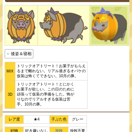
後姿＆寝相
トリックオアトリート！お菓子がもらえ
るまで離れない。リアル過ぎるオバケの
MIX
仮装は怖くてできない。10月の豚。
トリックオアトリート！とにかく
お菓子が欲しい。この日のために
頑張って仮装の準備をした。怖が
3D
りなのでリアルすぎる仮装は苦
手。10月の豚。
レア度
★4
子ぶた色
グレー
好物
好き嫌いなし
放牧
放牧不要