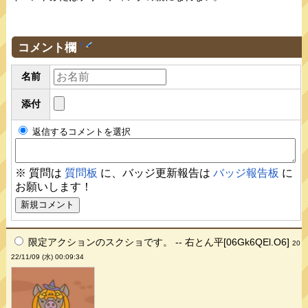
コメント欄
†
名前
添付
返信するコメントを選択
※ 質問は
質問板
に、バッジ更新報告は
バッジ報告板
に
お願いします！
限定アクションのスクショです。 -- 右とん平[06Gk6QEl.O6]
20
22/11/09 (水) 00:09:34