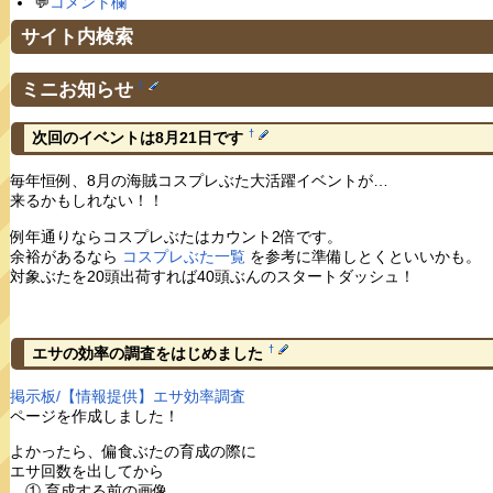
💬
コメント欄
サイト内検索
ミニお知らせ
†
†
次回のイベントは8月21日です
毎年恒例、8月の海賊コスプレぶた大活躍イベントが…
来るかもしれない！！
例年通りならコスプレぶたはカウント2倍です。
余裕があるなら
コスプレぶた一覧
を参考に準備しとくといいかも。
対象ぶたを20頭出荷すれば40頭ぶんのスタートダッシュ！
†
エサの効率の調査をはじめました
掲示板/【情報提供】エサ効率調査
ページを作成しました！
よかったら、偏食ぶたの育成の際に
エサ回数を出してから
① 育成する前の画像