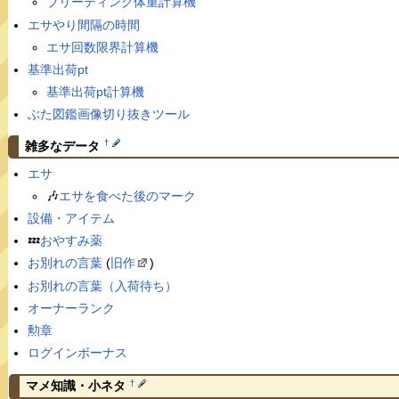
ブリーディング体重計算機
エサやり間隔の時間
エサ回数限界計算機
基準出荷pt
基準出荷pt計算機
ぶた図鑑画像切り抜きツール
†
雑多なデータ
エサ
🎶
エサを食べた後のマーク
設備・アイテム
💤
おやすみ薬
お別れの言葉
(
旧作
)
お別れの言葉（入荷待ち）
オーナーランク
勲章
ログインボーナス
†
マメ知識・小ネタ