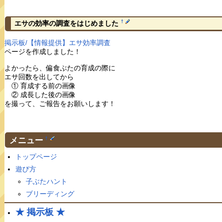
†
エサの効率の調査をはじめました
掲示板/【情報提供】エサ効率調査
ページを作成しました！
よかったら、偏食ぶたの育成の際に
エサ回数を出してから
① 育成する前の画像
② 成長した後の画像
を撮って、ご報告をお願いします！
メニュー
†
トップページ
遊び方
子ぶたハント
ブリーディング
★ 掲示板 ★