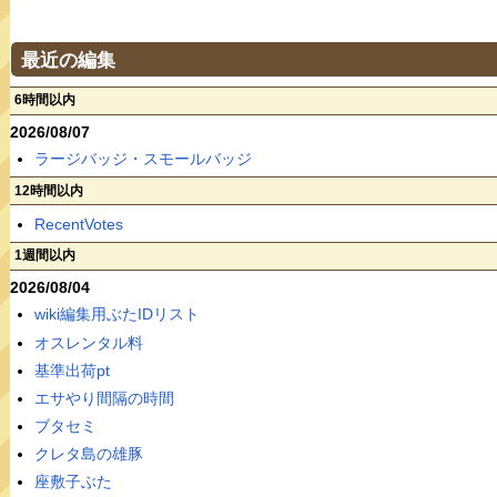
最近の編集
6時間以内
2026/08/07
ラージバッジ・スモールバッジ
12時間以内
RecentVotes
1週間以内
2026/08/04
wiki編集用ぶたIDリスト
オスレンタル料
基準出荷pt
エサやり間隔の時間
ブタセミ
クレタ島の雄豚
座敷子ぶた