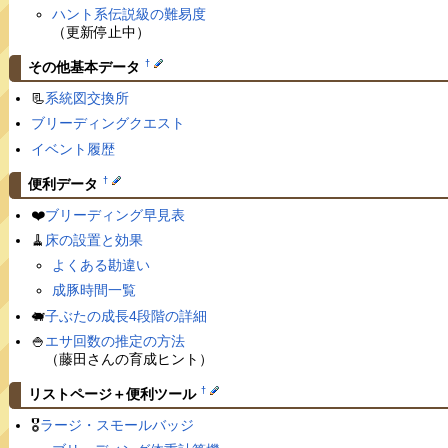
ハント系伝説級の難易度
（更新停止中）
†
その他基本データ
📃
系統図交換所
ブリーディングクエスト
イベント履歴
†
便利データ
❤️
ブリーディング早見表
🧹
床の設置と効果
よくある勘違い
成豚時間一覧
🐖
子ぶたの成長4段階の詳細
🍚
エサ回数の推定の方法
（藤田さんの育成ヒント）
†
リストページ＋便利ツール
🎖
ラージ・スモールバッジ