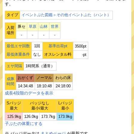
す。
タイプ
イベントぶた図鑑＞その他イベントぶた（ハント）
豚セ
草原
山林
世界
入荷
場所
‐
‐
‐
‐
最低エサ回数
1回
基準出荷pt
3500pt
最低体重条件
なし
オスレンタル料
-pt
エサ間隔
1時間系（通常）
おがくず
ノーマル
わらの床
成豚
時間
14:34:48
18:10:48
24:18:00
成長4段階のデータを表示
Sバッジ
バッジなし
Lバッジ
最大
最小/最大
最小
125.9kg
126.0kg
173.7kg
173.9kg
子ぶたの体重にする
※ バッジデータは
まとめページ
が最新です