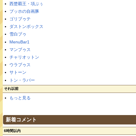
西楚覇王・項ぶぅ
ブッホの自画豚
ゴリブゥテ
ダストンボックス
雪白ブゥ
MenuBar1
マンブゥス
チャリオットン
ウラブゥス
サトーン
トン・ラバー
それ以前
もっと見る
新着コメント
6時間以内