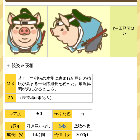
{沖田豚司:3
D}
後姿＆寝相
若くして剣術の才能に恵まれ新豚組の精
鋭が集まる一番隊組長を務めた。最近体
MIX
調が気になるところ。
（未登場or未記入）
3D
レア度
★3
子ぶた色
白
好物
好き嫌いなし
放牧
放牧不要
成長目安
18時間
売価目安
3000pt