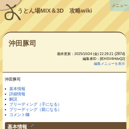
メニュー
うとん場MIX＆3D
攻略wiki
沖田豚司
(287d)
最終更新：2025/10/24 (金) 22:29:21
編集者ID：[tEHSV4HdvQ2]
編集メニューを表示
沖田豚司
基本情報
詳細情報
解説
ブリーディング（子になる）
ブリーディング（親になる）
コメント欄
基本情報
†