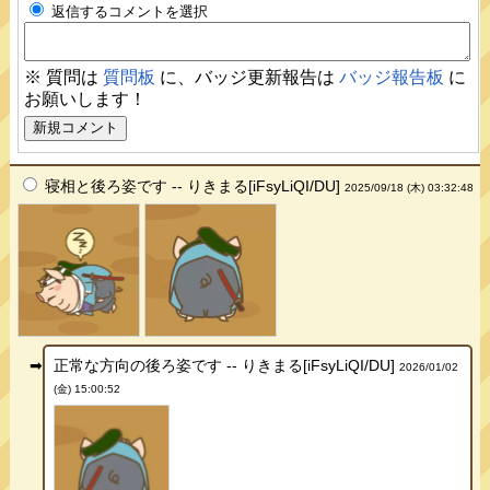
返信するコメントを選択
※ 質問は
質問板
に、バッジ更新報告は
バッジ報告板
に
お願いします！
寝相と後ろ姿です -- りきまる[iFsyLiQI/DU]
2025/09/18 (木) 03:32:48
正常な方向の後ろ姿です -- りきまる[iFsyLiQI/DU]
2026/01/02
(金) 15:00:52