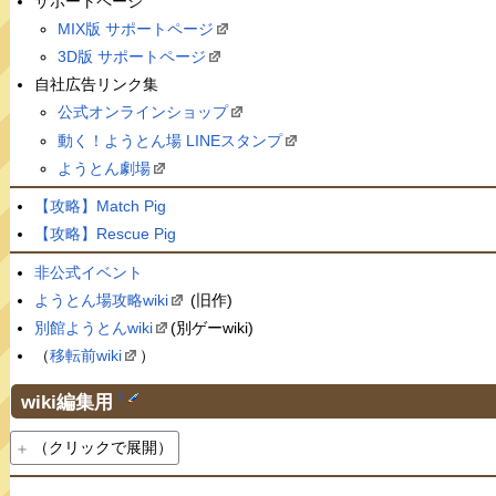
サポートページ
MIX版 サポートページ
3D版 サポートページ
自社広告リンク集
公式オンラインショップ
動く！ようとん場 LINEスタンプ
ようとん劇場
【攻略】Match Pig
【攻略】Rescue Pig
非公式イベント
ようとん場攻略wiki
(旧作)
別館ようとんwiki
(別ゲーwiki)
（
移転前wiki
）
wiki編集用
†
（クリックで展開）