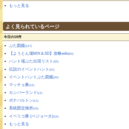
もっと見る
よく見られているページ
今日の10件
ぶた図鑑
(127)
【ようとん場MIX＆3D】攻略wiki
(63)
ハント場ぶた出現リスト
(35)
伝説のイベントハント
(21)
イベントハントぶた図鑑
(20)
マッチョ豚
(12)
カンバーランド
(11)
ボナパルトン
(11)
系統図交換所
(10)
イベリコ豚 (ベジョータ)
(10)
もっと見る