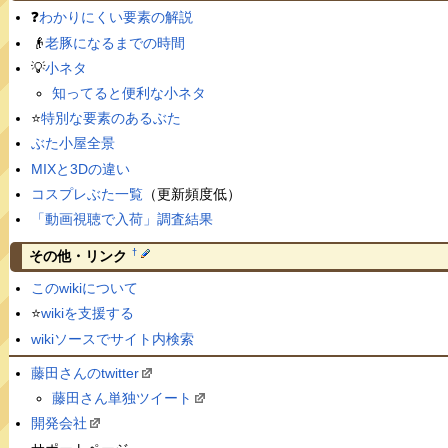
❓
わかりにくい要素の解説
👴
老豚になるまでの時間
💡
小ネタ
知ってると便利な小ネタ
⭐️
特別な要素のあるぶた
ぶた小屋全景
MIXと3Dの違い
コスプレぶた一覧
（更新頻度低）
「動画視聴で入荷」調査結果
†
その他・リンク
このwikiについて
⭐️
wikiを支援する
wikiソースでサイト内検索
藤田さんのtwitter
藤田さん単独ツイート
開発会社