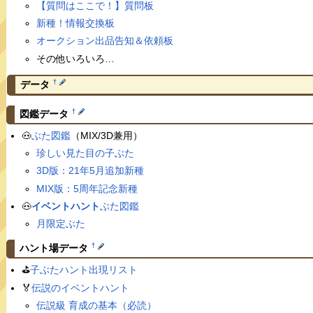
【質問はここで！】質問板
新種！情報交換板
オークション出品告知＆依頼板
その他いろいろ…
†
データ
†
図鑑データ
🐽
ぶた図鑑
（MIX/3D兼用）
珍しい見た目の子ぶた
3D版：21年5月追加新種
MIX版：5周年記念新種
🐽
イベントハント
ぶた図鑑
月限定ぶた
†
ハント場データ
⛳️
子ぶたハント出現リスト
🏅
伝説のイベントハント
伝説級 育成の基本（必読）