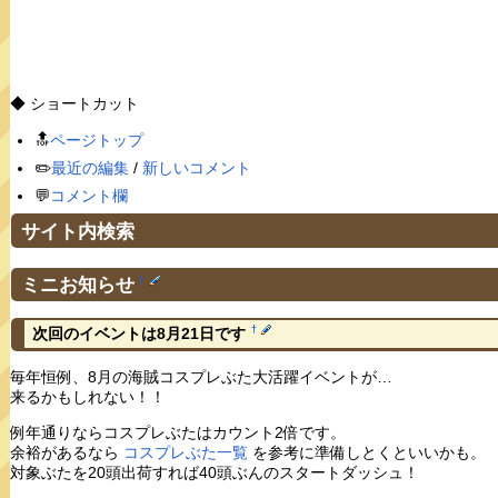
◆ ショートカット
🔝
ページトップ
✏️
最近の編集
/
新しいコメント
💬
コメント欄
サイト内検索
ミニお知らせ
†
†
次回のイベントは8月21日です
毎年恒例、8月の海賊コスプレぶた大活躍イベントが…
来るかもしれない！！
例年通りならコスプレぶたはカウント2倍です。
余裕があるなら
コスプレぶた一覧
を参考に準備しとくといいかも。
対象ぶたを20頭出荷すれば40頭ぶんのスタートダッシュ！