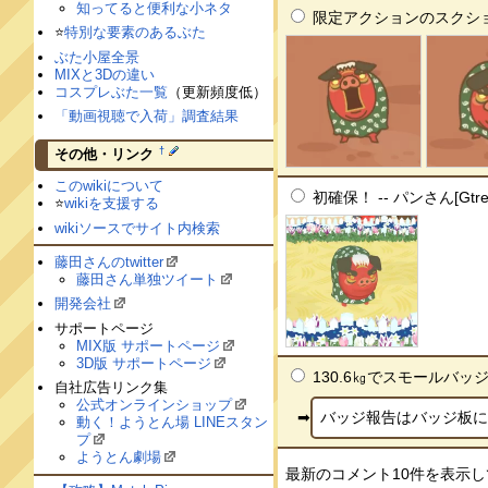
知ってると便利な小ネタ
限定アクションのスクショです。
⭐️
特別な要素のあるぶた
ぶた小屋全景
MIXと3Dの違い
コスプレぶた一覧
（更新頻度低）
「動画視聴で入荷」調査結果
†
その他・リンク
このwikiについて
初確保！ -- パンさん[Gtre
⭐️
wikiを支援する
wikiソースでサイト内検索
藤田さんのtwitter
藤田さん単独ツイート
開発会社
サポートページ
MIX版 サポートページ
3D版 サポートページ
130.6㎏でスモールバッジ付き
自社広告リンク集
公式オンラインショップ
バッジ報告はバッジ板にお願い
動く！ようとん場 LINEスタン
プ
ようとん劇場
最新のコメント10件を表示