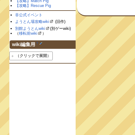
【攻略】Match Pig
【攻略】Rescue Pig
非公式イベント
ようとん場攻略wiki
(旧作)
別館ようとんwiki
(別ゲーwiki)
（
移転前wiki
）
†
wiki編集用
（クリックで展開）