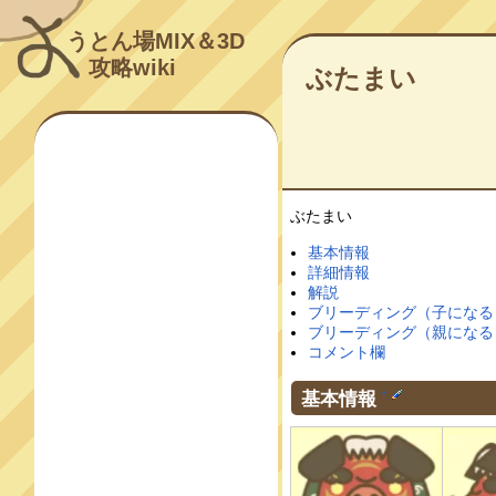
うとん場MIX＆3D
攻略wiki
ぶたまい
ぶたまい
基本情報
詳細情報
解説
ブリーディング（子になる
ブリーディング（親になる
コメント欄
基本情報
†