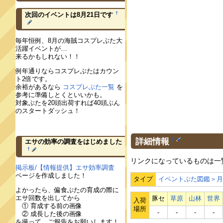
†
次回のイベントは8月21日です
毎年恒例、8月の海賊コスプレぶた大
活躍イベントが…
来るかもしれない！！
例年通りならコスプレぶたはカウン
ト2倍です。
余裕があるなら
コスプレぶた一覧
を
参考に準備しとくといいかも。
対象ぶたを20頭出荷すれば40頭ぶん
のスタートダッシュ！
詳細情報
†
エサの効率の調査をはじめました
†
リンクになっているものは一
掲示板/【情報提供】エサ効率調査
ページを作成しました！
タイプ
イベントぶた図鑑＞
よかったら、偏食ぶたの育成の際に
エサ回数を出してから
豚セ
草原
山林
世界
入荷
① 育成する前の画像
場所
‐
‐
‐
‐
② 成長した後の画像
を撮って、ご報告をお願いします！