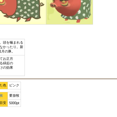
。頭を噛まれる
なかったり。新
1月の豚。
てお正月
る緑起の
けの効果
。
た色
ピンク
牧
要放牧
目安
5000pt