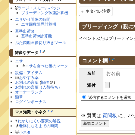
🎖
ラージ・スモールバッジ
ネタバレ注意
ブリーディング体重計算機
エサやり間隔の時間
エサ回数限界計算機
ブリーディング（親に
基準出荷pt
基準出荷pt計算機
イベントぶたはブリーディン
ぶた図鑑画像切り抜きツール
†
雑多なデータ
コメント欄
†
エサ
🎶
エサを食べた後のマーク
設備・アイテム
名前
💤
おやすみ薬
お別れの言葉
(
旧作
)
添付
お別れの言葉（入荷待ち）
オーナーランク
勲章
返信するコメントを選択
ログインボーナス
†
マメ知識・小ネタ
※ 質問は
質問板
に、バ
❓
わかりにくい要素の解説
👴
老豚になるまでの時間
💡
小ネタ