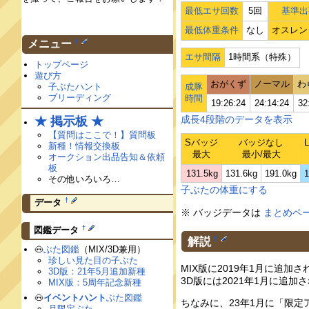
最低エサ回数
5回
基準出
最低体重条件
なし
オスレン
†
メニュー
エサ間隔
1時間系（特殊）
トップページ
遊び方
おがくず
ノーマル
わ
子ぶたハント
成豚
ブリーディング
時間
19:26:24
24:14:24
32
成長4段階のデータを表示
★ 掲示板 ★
【質問はここで！】質問板
Sバッジ
バッジなし
新種！情報交換板
最大
最小/最大
オークション出品告知＆依頼
板
131.5kg
131.6kg
191.0kg
1
その他いろいろ…
子ぶたの体重にする
†
データ
※ バッジデータは
まとめペ
†
図鑑データ
解説
†
🐽
ぶた図鑑
（MIX/3D兼用）
珍しい見た目の子ぶた
MIX版に2019年1月に追
3D版：21年5月追加新種
3D版には2021年1月に追加
MIX版：5周年記念新種
🐽
イベントハント
ぶた図鑑
ちなみに、23年1月に「限
月限定ぶた