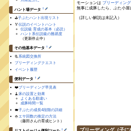
モーションは
ブリーディン
無事に成豚したら、ぶた小屋
†
ハント場データ
（詳しい解説は未記入）
⛳️
子ぶたハント出現リスト
🏅
伝説のイベントハント
伝説級 育成の基本（必読）
ハント系伝説級の難易度
（更新停止中）
†
その他基本データ
📃
系統図交換所
ブリーディングクエスト
イベント履歴
†
便利データ
❤️
ブリーディング早見表
🧹
床の設置と効果
よくある勘違い
成豚時間一覧
🐖
子ぶたの成長4段階の詳細
🍚
エサ回数の推定の方法
（藤田さんの育成ヒント）
ブリーディング（子に
†
リストページ＋便利ツール