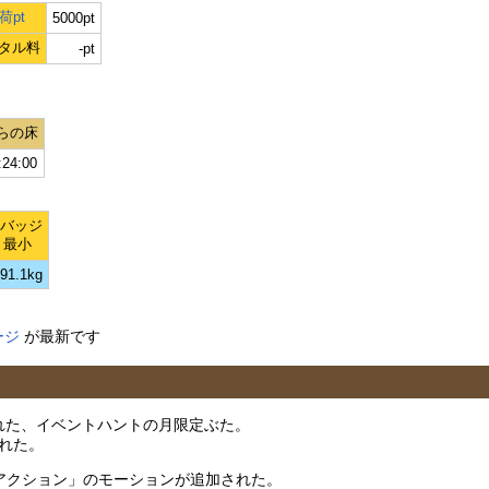
荷pt
5000pt
タル料
-pt
らの床
:24:00
Lバッジ
最小
91.1kg
ージ
が最新です
加された、イベントハントの月限定ぶた。
された。
定アクション」のモーションが追加された。