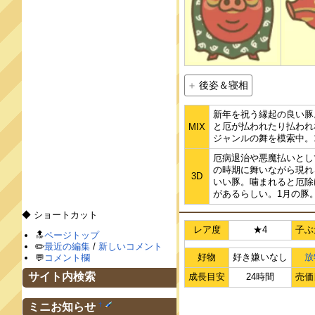
後姿＆寝相
新年を祝う縁起の良い豚
と厄が払われたり払われ
MIX
ジャンルの舞を模索中。
厄病退治や悪魔払いとし
の時期に舞いながら現れ
3D
いい豚。噛まれると厄除
があるらしい。1月の豚
◆ ショートカット
レア度
★4
子ぶ
🔝
ページトップ
✏️
最近の編集
/
新しいコメント
好物
好き嫌いなし
放
💬
コメント欄
サイト内検索
成長目安
24時間
売価
†
ミニお知らせ