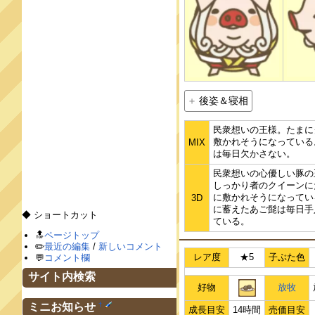
後姿＆寝相
民衆想いの王様。たまに
敷かれそうになっている
MIX
は毎日欠かさない。
民衆想いの心優しい豚の
しっかり者のクイーンに
に敷かれそうになってい
3D
に蓄えたあご髭は毎日手
◆ ショートカット
ている。
🔝
ページトップ
✏️
最近の編集
/
新しいコメント
レア度
★5
子ぶた色
💬
コメント欄
サイト内検索
好物
放牧
†
ミニお知らせ
成長目安
14時間
売価目安