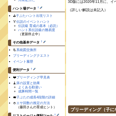
3D版には2020年11月に
†
ハント場データ
（詳しい解説は未記入）
⛳️
子ぶたハント出現リスト
🏅
伝説のイベントハント
伝説級 育成の基本（必読）
ハント系伝説級の難易度
（更新停止中）
†
その他基本データ
📃
系統図交換所
ブリーディングクエスト
イベント履歴
†
便利データ
❤️
ブリーディング早見表
🧹
床の設置と効果
よくある勘違い
成豚時間一覧
🐖
子ぶたの成長4段階の詳細
🍚
エサ回数の推定の方法
（藤田さんの育成ヒント）
ブリーディング（子に
†
リストページ＋便利ツール