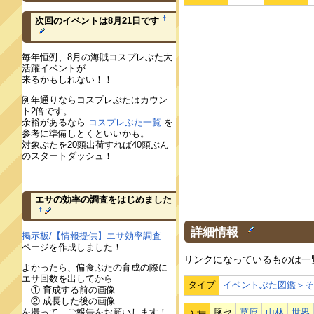
†
次回のイベントは8月21日です
毎年恒例、8月の海賊コスプレぶた大
活躍イベントが…
来るかもしれない！！
例年通りならコスプレぶたはカウン
ト2倍です。
余裕があるなら
コスプレぶた一覧
を
参考に準備しとくといいかも。
対象ぶたを20頭出荷すれば40頭ぶん
のスタートダッシュ！
エサの効率の調査をはじめました
†
詳細情報
†
掲示板/【情報提供】エサ効率調査
ページを作成しました！
リンクになっているものは一
よかったら、偏食ぶたの育成の際に
エサ回数を出してから
タイプ
イベントぶた図鑑＞
① 育成する前の画像
② 成長した後の画像
豚セ
草原
山林
世界
を撮って、ご報告をお願いします！