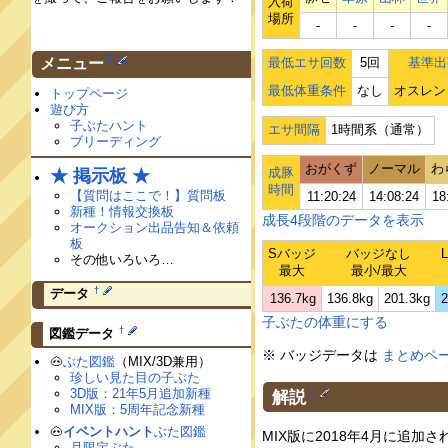
入荷
場所
‐
‐
‐
‐
†
メニュー
最低エサ回数
5回
基準出
最低体重条件
なし
オスレン
トップページ
遊び方
子ぶたハント
エサ間隔
1時間系（通常）
ブリーディング
おがくず
ノーマル
わ
成豚
★ 掲示板 ★
時間
【質問はここで！】質問板
11:20:24
14:08:24
18
新種！情報交換板
成長4段階のデータを表示
オークション出品告知＆依頼
板
Sバッジ
バッジなし
その他いろいろ…
最大
最小/最大
†
データ
136.7kg
136.8kg
201.3kg
2
子ぶたの体重にする
†
図鑑データ
※ バッジデータは
まとめペ
🐽
ぶた図鑑
（MIX/3D兼用）
珍しい見た目の子ぶた
3D版：21年5月追加新種
解説
†
MIX版：5周年記念新種
🐽
イベントハント
ぶた図鑑
MIX版に2018年4月に追
月限定ぶた