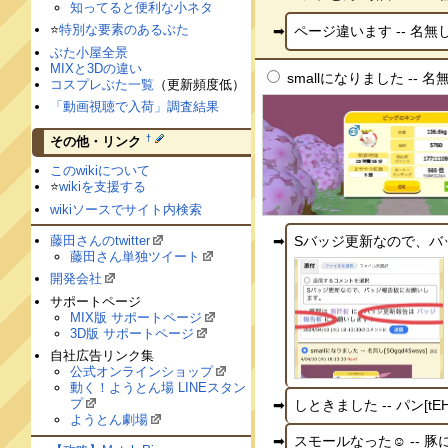
知ってると便利な小ネタ
⭐️
特別な要素のあるぶた
ページ違います -- 名無し[
ぶた小屋全景
MIXと3Dの違い
smallになりました -- 名無し
コスプレぶた一覧
（更新頻度低）
「動画視聴で入荷」調査結果
†
その他・リンク
このwikiについて
⭐️
wikiを支援する
wikiソースでサイト内検索
藤田さんのtwitter
Sバッジ更新なので、バッジ報
藤田さん単独ツイート
開発会社
サポートページ
MIX版 サポートページ
3D版 サポートページ
自社広告リンク集
公式オンラインショップ
動く！ようとん場 LINEスタン
プ
しときました -- パン[tEH
ようとん劇場
スモールなった☺︎ -- 豚に