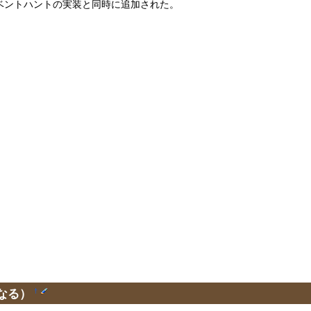
、イベントハントの実装と同時に追加された。
なる）
†