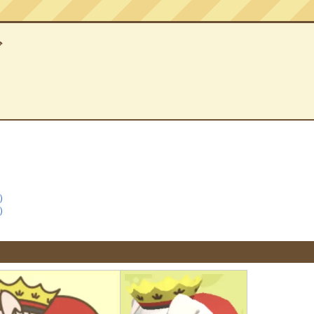
グ
）
）