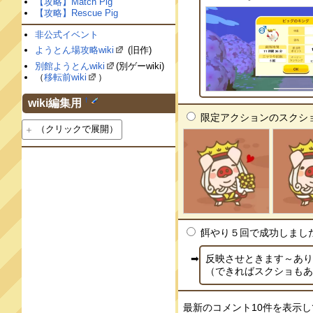
【攻略】Match Pig
【攻略】Rescue Pig
非公式イベント
ようとん場攻略wiki
(旧作)
別館ようとんwiki
(別ゲーwiki)
（
移転前wiki
）
†
wiki編集用
限定アクションのスクショです。
（クリックで展開）
餌やり５回で成功しました --
反映させときます～あ
（できればスクショもあると
最新のコメント10件を表示