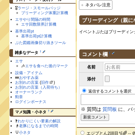
ネタバレ注意
🎖
ラージ・スモールバッジ
ブリーディング体重計算機
ブリーディング（親に
エサやり間隔の時間
エサ回数限界計算機
基準出荷pt
イベントぶたはブリーディン
基準出荷pt計算機
ぶた図鑑画像切り抜きツール
†
雑多なデータ
コメント欄
†
エサ
🎶
エサを食べた後のマーク
名前
設備・アイテム
💤
おやすみ薬
添付
お別れの言葉
(
旧作
)
お別れの言葉（入荷待ち）
返信するコメントを選択
オーナーランク
勲章
ログインボーナス
※ 質問は
質問板
に、バ
†
マメ知識・小ネタ
❓
わかりにくい要素の解説
👴
老豚になるまでの時間
💡
小ネタ
エジプとん2頭目🫧🌈 -- 