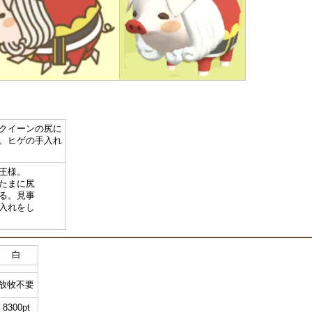
クイーンの尻に
。ヒゲの手入れ
王様。
たまに尻
る。見事
入れをし
白
放牧不要
8300pt