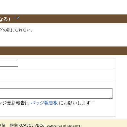
なる）
†
グの親になれない。
ッジ更新報告は
バッジ報告板
にお願いします！
佐藤 亜役[KCA3CJh/BCg]
2024/07/02 (火) 20:24:46