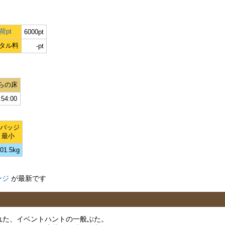
荷pt
6000pt
タル料
-pt
らの床
:54:00
Lバッジ
最小
01.5kg
ージ
が最新です
加された、イベントハントの一般ぶた。