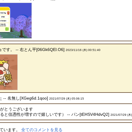
 -- 右とん平[06Gk6QEl.O6]
2023/11/16 (木) 00:51:40
 名無し[XGeg6d.1qoo]
2021/07/29 (木) 05:06:15
りがとうございます
信憑性が増すので嬉しいです） -- パン[tEHSV4HdvQ2]
2021/07/29 (木)
しています。
全てのコメントを見る