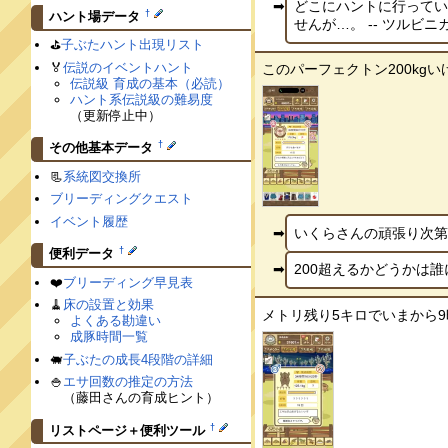
どこにハントに行って
†
ハント場データ
せんが…。 -- ツルビニカル
⛳️
子ぶたハント出現リスト
🏅
伝説のイベントハント
このパーフェクトン200kgいけま
伝説級 育成の基本（必読）
ハント系伝説級の難易度
（更新停止中）
†
その他基本データ
📃
系統図交換所
ブリーディングクエスト
イベント履歴
いくらさんの頑張り次第 -- 
†
便利データ
200超えるかどうかは誰にも
❤️
ブリーディング早見表
🧹
床の設置と効果
メトリ残り5キロでいまから9時
よくある勘違い
成豚時間一覧
🐖
子ぶたの成長4段階の詳細
🍚
エサ回数の推定の方法
（藤田さんの育成ヒント）
†
リストページ＋便利ツール