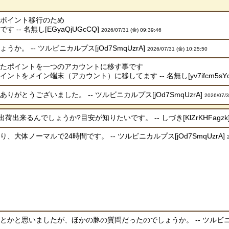
、ポイント移行のため
-- 名無し[EGyaQjUGcCQ]
2026/07/31 (金) 09:39:46
か。 -- ツルビニカルプス[jOd7SmqUzrA]
2026/07/31 (金) 10:25:50
めたポイントを一つのアカウントに移す事です
トをメイン端末（アカウント）に移してます -- 名無し[yv7ifcm5sYc
がとうございました。 -- ツルビニカルプス[jOd7SmqUzrA]
2026/07/3
出来るんでしょうか?目安が知りたいです。 -- しづき[KlZrKHFagzk
大体ノーマルで24時間です。 -- ツルビニカルプス[jOd7SmqUzrA]
かと思いましたが、ほかの豚の質問だったのでしょうか。 -- ツルビニカルプ