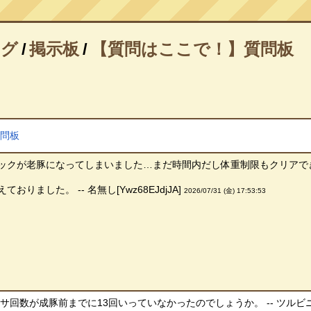
ログ
/
掲示板
/
【質問はここで！】質問板
質問板
ックが老豚になってしまいました…まだ時間内だし体重制限もクリアで
りました。 -- 名無し[Ywz68EJdjJA]
2026/07/31 (金) 17:53:53
回数が成豚前までに13回いっていなかったのでしょうか。 -- ツルビニカルプ