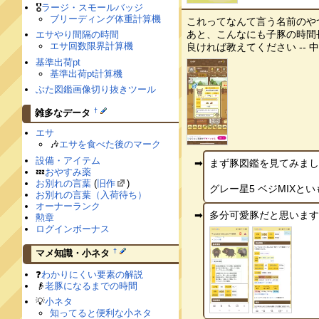
🎖
ラージ・スモールバッジ
ブリーディング体重計算機
これってなんて言う名前のや
あと、こんなにも子豚の時間
エサやり間隔の時間
エサ回数限界計算機
良ければ教えてください -- 中露
基準出荷pt
基準出荷pt計算機
ぶた図鑑画像切り抜きツール
†
雑多なデータ
エサ
🎶
エサを食べた後のマーク
設備・アイテム
まず豚図鑑を見てみま
💤
おやすみ薬
お別れの言葉
(
旧作
)
グレー星5 ベジMIXといもを
お別れの言葉（入荷待ち）
オーナーランク
多分可愛豚だと思います。通
勲章
ログインボーナス
†
マメ知識・小ネタ
❓
わかりにくい要素の解説
👴
老豚になるまでの時間
💡
小ネタ
知ってると便利な小ネタ