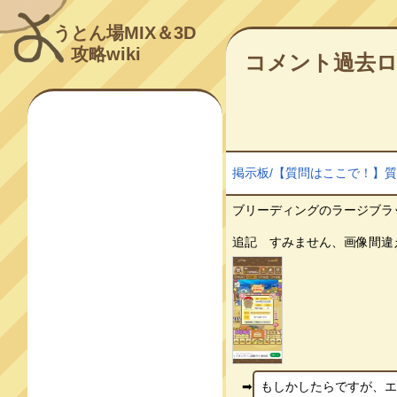
うとん場MIX＆3D
攻略wiki
コメント過去
掲示板/【質問はここで！】
ブリーディングのラージブラ
追記 すみません、画像間違えてお
もしかしたらですが、エサ