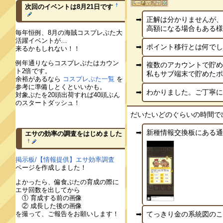
†
次回のイベントは8月21日です
正解は分かりませんが
高額になる場合もある様です 
毎年恒例、8月の海賊コスプレぶた大
活躍イベントが…
ポイント移行とは何でしょう
来るかもしれない！！
例年通りならコスプレぶたはカウン
複数のアカウントで貯
ト2倍です。
私もサブ端末で貯めたポイン
余裕があるなら
コスプレぶた一覧
を
参考に準備しとくといいかも。
わかりました。ご丁寧にあり
対象ぶたを20頭出荷すれば40頭ぶん
のスタートダッシュ！
だいたいどのぐらいの時間で出荷
新種情報交換板にある通り、
エサの効率の調査をはじめました
†
掲示板/【情報提供】エサ効率調査
ページを作成しました！
よかったら、偏食ぶたの育成の際に
エサ回数を出してから
① 育成する前の画像
② 成長した後の画像
てっきり金の系統図のこと
を撮って、ご報告をお願いします！