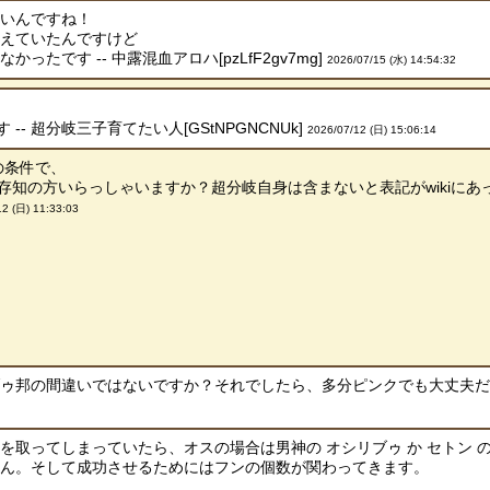
ないんですね！
考えていたんですけど
ったです -- 中露混血アロハ[pzLfF2gv7mg]
2026/07/15 (水) 14:54:32
- 超分岐三子育てたい人[GStNPGNCNUk]
2026/07/12 (日) 15:06:14
の条件で、
存知の方いらっしゃいますか？超分岐自身は含まないと表記がwikiにあっ
12 (日) 11:33:03
邦の間違いではないですか？それでしたら、多分ピンクでも大丈夫だと思います
を取ってしまっていたら、オスの場合は男神の オシリブゥ か セトン の
せん。そして成功させるためにはフンの個数が関わってきます。