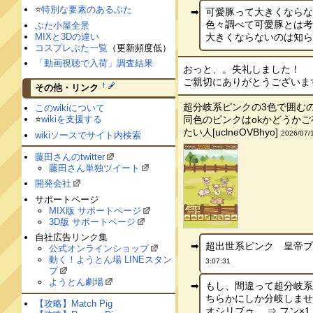
⭐️
特別な要素のあるぶた
可愛豚って大きくなら
色々調べて可愛豚とは
ぶた小屋全景
MIXと3Dの違い
大きくならないのは知らなか
コスプレぶた一覧
（更新頻度低）
「動画視聴で入荷」調査結果
おっと、。失礼しました！
ご親切にありがとうございます -
†
その他・リンク
超分岐系ピンクの3色で囲む
このwikiについて
同色のピンクはokかどうかご
⭐️
wikiを支援する
たい人[uclneOVBhyo]
2026/07/
wikiソースでサイト内検索
藤田さんのtwitter
藤田さん単独ツイート
開発会社
サポートページ
MIX版 サポートページ
3D版 サポートページ
自社広告リンク集
超出世系ピンク 皇帝ブゥ
公式オンラインショップ
動く！ようとん場 LINEスタン
3:07:31
プ
ようとん劇場
もし、間違って超分岐系
ちらかにしか分岐しま
【攻略】Match Pig
オシリブゥ ⇒ フン×1