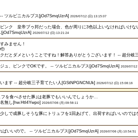
- ツルビニカルプス[jOd7SmqUzrA]
2026/07/12 (日) 13:15:07
ピンク 皇帝ブゥ邦だった場合、色が周りに3色以上いなければいけな
jOd7SmqUzrA]
2026/07/12 (日) 13:21:24
すみません！
🫡
だとダメということですね！解答ありがとうございます！ -- 超分岐三子育て
、ピンクでOKです。 -- ツルビニカルプス[jOd7SmqUzrA]
2026/07/12
す -- 超分岐三子育てたい人[GStNPGNCNUk]
2026/07/12 (日) 15:08:16
ュフを食べさせた豚｣は老豚でもいいんでしょうか…
し[hw.HtI4Ywpo]
2026/07/06 (月) 09:58:11
しで成豚しそうな豚にトリュフを1回あげて、出荷すればいいのではないでしょ
いいので。 -- ツルビニカルプス[jOd7SmqUzrA]
2026/07/06 (月) 10:54:51