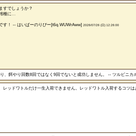
ますでしょうか？
雑種に…
 -- はいぱーのりぴー[t6q.WUWrAww]
2026/07/26 (日) 12:26:00
、餌やり回数8回ではなく9回でないと成功しません。 -- ツルビニカルプス[
レッドワトルだけ一生入荷できません。レッドワトル入荷するコツはありますか