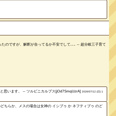
たのですが、解釈が合ってるか不安でして､､､ -- 超分岐三子育て
。 -- ツルビニカルプス[jOd7SmqUzrA]
2026/07/12 (日) 1
どちらか、メスの場合は女神の イシブゥ か ネフティブゥ のど