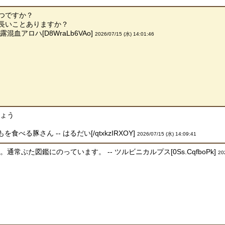
つですか？
長いことありますか？
混血アロハ[D8WraLb6VAo]
2026/07/15 (水) 14:01:46
しょう
食べる豚さん -- はるだい[/qtxkzIRXOY]
2026/07/15 (水) 14:09:41
常ぶた図鑑にのっています。 -- ツルビニカルプス[0Ss.CqfboPk]
20