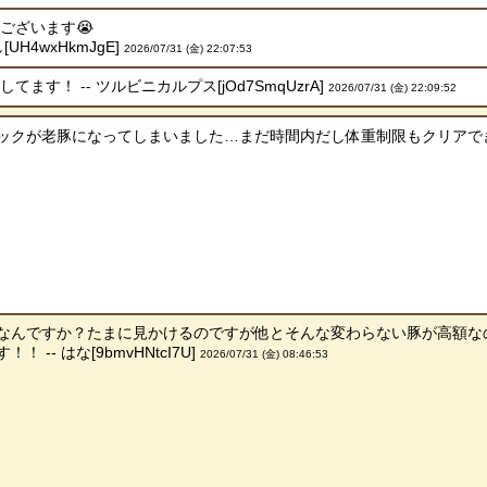
ございます😭
UH4wxHkmJgE]
2026/07/31 (金) 22:07:53
ます！ -- ツルビニカルプス[jOd7SmqUzrA]
2026/07/31 (金) 22:09:52
クが老豚になってしまいました…まだ時間内だし体重制限もクリアできていた
なんですか？たまに見かけるのですが他とそんな変わらない豚が高額な
-- はな[9bmvHNtcI7U]
2026/07/31 (金) 08:46:53