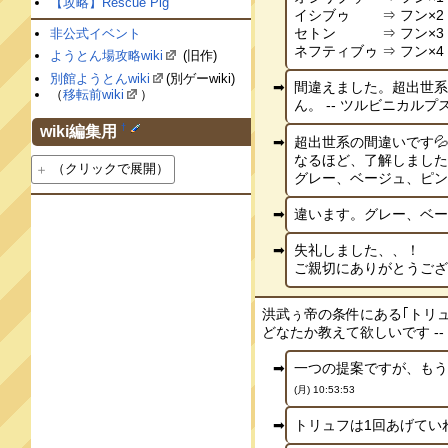
【攻略】Rescue Pig
イシブゥ ⇒ フン×2
セトン ⇒ フン×3
非公式イベント
ネフティブゥ ⇒ フン×4 -
ようとん場攻略wiki
(旧作)
別館ようとんwiki
(別ゲーwiki)
間違えました。超出世系
（
移転前wiki
）
ん。 -- ツルビニカルプス[
†
wiki編集用
超出世系の間違いです
なるほど、了解しました
（クリックで展開）
グレー、ベージュ、ピンク
違います。グレー、ベージュ
失礼しました、、！
ご親切にありがとうございま
洪武ぅ帝の条件にある｢トリ
どなたか教えて欲しいです -- 名無
一つの提案ですが、もう少
(月) 10:53:53
トリュフは1回あげていれば