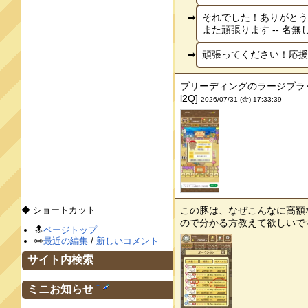
それでした！ありがとう
また頑張ります -- 名無し[
頑張ってください！応援して
ブリーディングのラージブラッ
l2Q]
2026/07/31 (金) 17:33:39
◆ ショートカット
この豚は、なぜこんなに高額
ので分かる方教えて欲しいです！！ 
🔝
ページトップ
✏️
最近の編集
/
新しいコメント
サイト内検索
†
ミニお知らせ