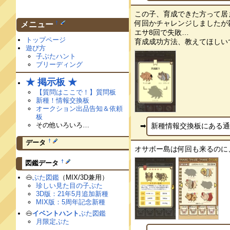
この子、育成できた方って居
何回かチャレンジしましたが
†
メニュー
エサ8回で失敗…
トップページ
育成成功方法、教えてほしいです！
遊び方
子ぶたハント
ブリーディング
★ 掲示板 ★
【質問はここで！】質問板
新種！情報交換板
オークション出品告知＆依頼
板
その他いろいろ…
新種情報交換板にある通り
†
データ
オサボー島は何回も来るのに、
†
図鑑データ
🐽
ぶた図鑑
（MIX/3D兼用）
珍しい見た目の子ぶた
3D版：21年5月追加新種
MIX版：5周年記念新種
🐽
イベントハント
ぶた図鑑
月限定ぶた