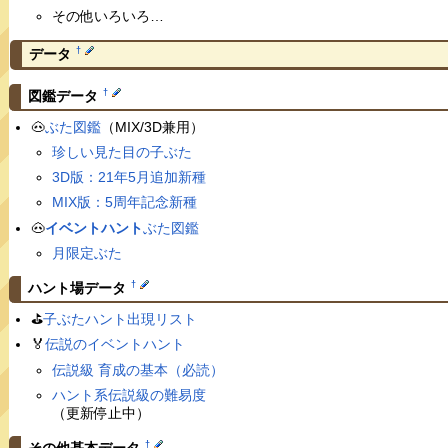
その他いろいろ…
†
データ
†
図鑑データ
🐽
ぶた図鑑
（MIX/3D兼用）
珍しい見た目の子ぶた
3D版：21年5月追加新種
MIX版：5周年記念新種
🐽
イベントハント
ぶた図鑑
月限定ぶた
†
ハント場データ
⛳️
子ぶたハント出現リスト
🏅
伝説のイベントハント
伝説級 育成の基本（必読）
ハント系伝説級の難易度
（更新停止中）
†
その他基本データ