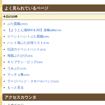
よく見られているページ
今日の10件
ぶた図鑑
(1503)
【ようとん場MIX＆3D】攻略wiki
(700)
イベントハントぶた図鑑
(296)
ハント場ぶた出現リスト
(279)
伝説のイベントハント
(213)
海賊ぶたひげ
(164)
キャプテン・ピッグ
(164)
うみぶた
(119)
マッチョ豚
(103)
ラージバッジ・スモールバッジ
(102)
もっと見る
アクセスカウンタ
このページ