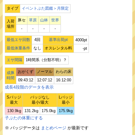
タイプ
イベントぶた図鑑＞月限定
豚セ
草原
山林
世界
入荷
場所
‐
‐
‐
‐
最低エサ回数
4回
基準出荷pt
4000pt
最低体重条件
なし
オスレンタル料
-pt
エサ間隔
1時間系（分類不明）？
おがくず
ノーマル
わらの床
成豚
時間
09:43:12
12:07:12
16:12:00
成長4段階のデータを表示
Sバッジ
バッジなし
Lバッジ
最大
最小/最大
最小
130.9kg
131.2kg
175.0kg
175.9kg
子ぶたの体重にする
※ バッジデータは
まとめページ
が最新です