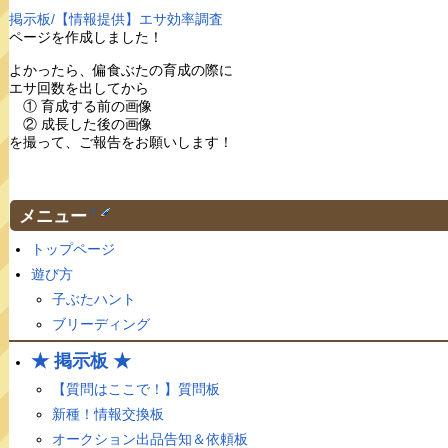
掲示板/【情報提供】エサ効率調査
ページを作成しました！
よかったら、偏食ぶたの育成の際に
エサ回数を出してから
① 育成する前の画像
② 成長した後の画像
を撮って、ご報告をお願いします！
メニュー
†
トップページ
遊び方
子ぶたハント
ブリーディング
★ 掲示板 ★
【質問はここで！】質問板
新種！情報交換板
オークション出品告知＆依頼板