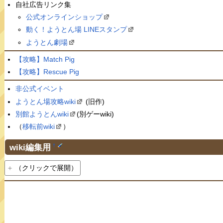
自社広告リンク集
公式オンラインショップ
動く！ようとん場 LINEスタンプ
ようとん劇場
【攻略】Match Pig
【攻略】Rescue Pig
非公式イベント
ようとん場攻略wiki
(旧作)
別館ようとんwiki
(別ゲーwiki)
（
移転前wiki
）
wiki編集用
†
（クリックで展開）