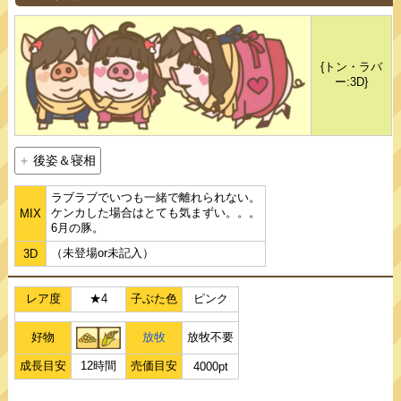
{トン・ラバ
ー:3D}
後姿＆寝相
ラブラブでいつも一緒で離れられない。
ケンカした場合はとても気まずい。。。
MIX
6月の豚。
（未登場or未記入）
3D
レア度
★4
子ぶた色
ピンク
好物
放牧
放牧不要
成長目安
12時間
売価目安
4000pt