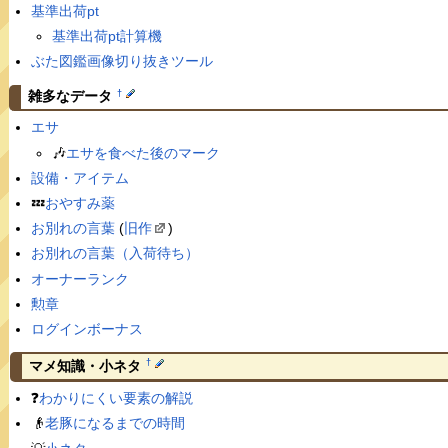
基準出荷pt
基準出荷pt計算機
ぶた図鑑画像切り抜きツール
†
雑多なデータ
エサ
🎶
エサを食べた後のマーク
設備・アイテム
💤
おやすみ薬
お別れの言葉
(
旧作
)
お別れの言葉（入荷待ち）
オーナーランク
勲章
ログインボーナス
†
マメ知識・小ネタ
❓
わかりにくい要素の解説
👴
老豚になるまでの時間