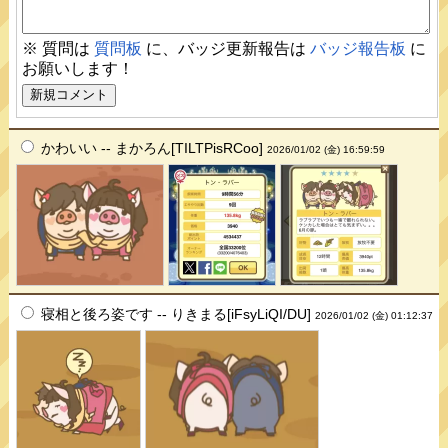
※ 質問は
質問板
に、バッジ更新報告は
バッジ報告板
に
お願いします！
かわいい -- まかろん[TILTPisRCoo]
2026/01/02 (金) 16:59:59
寝相と後ろ姿です -- りきまる[iFsyLiQI/DU]
2026/01/02 (金) 01:12:37