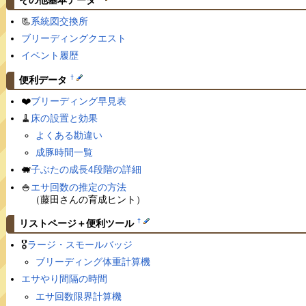
📃
系統図交換所
ブリーディングクエスト
イベント履歴
†
便利データ
❤️
ブリーディング早見表
🧹
床の設置と効果
よくある勘違い
成豚時間一覧
🐖
子ぶたの成長4段階の詳細
🍚
エサ回数の推定の方法
（藤田さんの育成ヒント）
†
リストページ＋便利ツール
🎖
ラージ・スモールバッジ
ブリーディング体重計算機
エサやり間隔の時間
エサ回数限界計算機