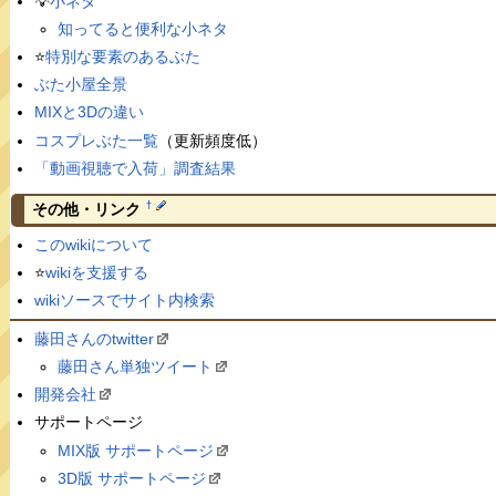
💡
小ネタ
知ってると便利な小ネタ
⭐️
特別な要素のあるぶた
ぶた小屋全景
MIXと3Dの違い
コスプレぶた一覧
（更新頻度低）
「動画視聴で入荷」調査結果
†
その他・リンク
このwikiについて
⭐️
wikiを支援する
wikiソースでサイト内検索
藤田さんのtwitter
藤田さん単独ツイート
開発会社
サポートページ
MIX版 サポートページ
3D版 サポートページ