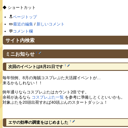
◆ ショートカット
🔝
ページトップ
✏️
最近の編集
/
新しいコメント
💬
コメント欄
サイト内検索
ミニお知らせ
†
†
次回のイベントは8月21日です
毎年恒例、8月の海賊コスプレぶた大活躍イベントが…
来るかもしれない！！
例年通りならコスプレぶたはカウント2倍です。
余裕があるなら
コスプレぶた一覧
を参考に準備しとくといいかも。
対象ぶたを20頭出荷すれば40頭ぶんのスタートダッシュ！
†
エサの効率の調査をはじめました