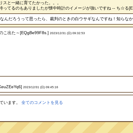
リスと一緒に育てたかった。。。
てるのもありましたが懐中時計のイメージが強いですね -- ち☆る[EUoj1
んだろうって思ったら、裁判のときの白ウサギなんですね！知らなかった… --
こ出た～[EQgBe99F8s.]
2023/12/31 (日) 09:32:53
KeuZEeYq6]
2023/12/31 (日) 09:45:16
しています。
全てのコメントを見る