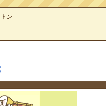
ットン
）
）