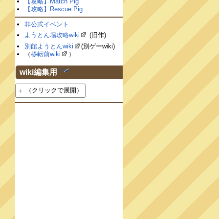
【攻略】Match Pig
【攻略】Rescue Pig
非公式イベント
ようとん場攻略wiki
(旧作)
別館ようとんwiki
(別ゲーwiki)
（
移転前wiki
）
†
wiki編集用
（クリックで展開）