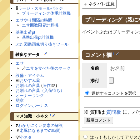
ネタバレ注意
🎖
ラージ・スモールバッジ
ブリーディング体重計算機
ブリーディング（親に
エサやり間隔の時間
エサ回数限界計算機
イベントぶたはブリーディン
基準出荷pt
基準出荷pt計算機
ぶた図鑑画像切り抜きツール
†
コメント欄
雑多なデータ
†
エサ
名前
🎶
エサを食べた後のマーク
設備・アイテム
💤
おやすみ薬
添付
お別れの言葉
(
旧作
)
お別れの言葉（入荷待ち）
返信するコメントを選択
オーナーランク
勲章
ログインボーナス
※ 質問は
質問板
に、バ
†
マメ知識・小ネタ
❓
わかりにくい要素の解説
👴
老豚になるまでの時間
はっ！もしかしてアリス
💡
小ネタ