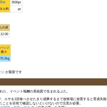
荷pt
3500pt
タル料
-pt
らの床
:12:00
Lバッジ
最小
70.2kg
ージ
が最新です
追加された、イベント報酬の系統図で生まれるぶた。
が、エサを1回食べさせたきり成豚するまで放牧場に放置すると育成失敗
たことを目視で確認しないといけないので注意が必要。