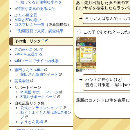
知ってると便利な小ネタ
あ～先月出荷した豚の国のア
白ウサギを検索したらラッパ持っ
⭐️
特別な要素のあるぶた
ぶた小屋全景
そういえばなんでラッパな
MIXと3Dの違い
コスプレぶた一覧
（更新頻度低）
「動画視聴で入荷」調査結果
この子ですかね？ -- ぶたの
†
その他・リンク
このwikiについて
⭐️
wikiを支援する
wikiソースでサイト内検索
藤田さんのtwitter
藤田さん単独ツイート
ハントに居ないけど
開発会社
普通に月限定 -- 🐷🎈[xq
サポートページ
MIX版 サポートページ
3D版 サポートページ
最新のコメント10件を表示
自社広告リンク集
公式オンラインショップ
動く！ようとん場 LINEスタン
プ
ようとん劇場