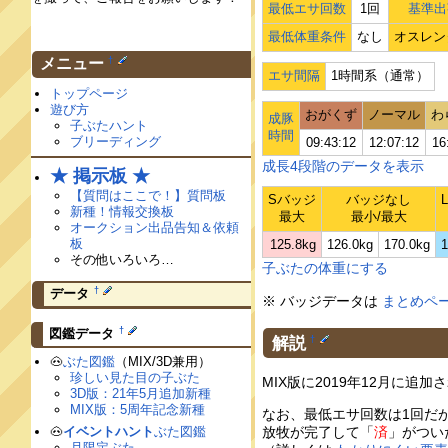
最低エサ回数
1回
基準出
最低体重条件
なし
オスレン
†
メニュー
エサ間隔
1時間系（通常）
トップページ
遊び方
おがくず
ノーマル
わ
成豚
子ぶたハント
時間
ブリーディング
09:43:12
12:07:12
16
成長4段階のデータを表示
★ 掲示板 ★
【質問はここで！】質問板
Sバッジ
バッジなし
新種！情報交換板
最大
最小/最大
オークション出品告知＆依頼
板
125.8kg
126.0kg
170.0kg
1
その他いろいろ…
子ぶたの体重にする
†
データ
※ バッジデータは
まとめペ
†
図鑑データ
解説
†
🐽
ぶた図鑑
（MIX/3D兼用）
珍しい見た目の子ぶた
MIX版に2019年12月に
3D版：21年5月追加新種
MIX版：5周年記念新種
なお、最低エサ回数は1回だ
放牧が完了して「
済
」がつい
🐽
イベントハント
ぶた図鑑
月限定ぶた