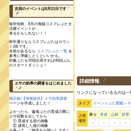
†
次回のイベントは8月21日です
毎年恒例、8月の海賊コスプレぶた大
活躍イベントが…
来るかもしれない！！
例年通りならコスプレぶたはカウン
ト2倍です。
余裕があるなら
コスプレぶた一覧
を
参考に準備しとくといいかも。
対象ぶたを20頭出荷すれば40頭ぶん
のスタートダッシュ！
詳細情報
†
エサの効率の調査をはじめました
†
リンクになっているものは一
掲示板/【情報提供】エサ効率調査
タイプ
イベントぶた図鑑＞
ページを作成しました！
よかったら、偏食ぶたの育成の際に
豚セ
草原
山林
世界
入荷
エサ回数を出してから
場所
① 育成する前の画像
‐
‐
‐
‐
② 成長した後の画像
を撮って、ご報告をお願いします！