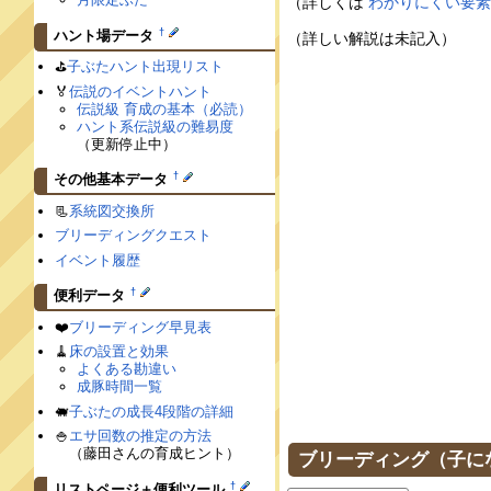
（詳しくは
わかりにくい要
†
ハント場データ
（詳しい解説は未記入）
⛳️
子ぶたハント出現リスト
🏅
伝説のイベントハント
伝説級 育成の基本（必読）
ハント系伝説級の難易度
（更新停止中）
†
その他基本データ
📃
系統図交換所
ブリーディングクエスト
イベント履歴
†
便利データ
❤️
ブリーディング早見表
🧹
床の設置と効果
よくある勘違い
成豚時間一覧
🐖
子ぶたの成長4段階の詳細
🍚
エサ回数の推定の方法
（藤田さんの育成ヒント）
ブリーディング（子に
†
リストページ＋便利ツール