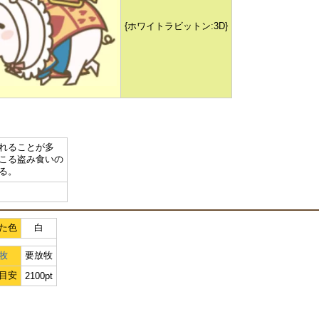
{ホワイトラビットン:3D}
れることが多
こる盗み食いの
る。
た色
白
牧
要放牧
目安
2100pt