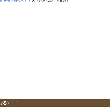
素の解説＞放牧って？
の「注意点②」を参照）
なる）
†