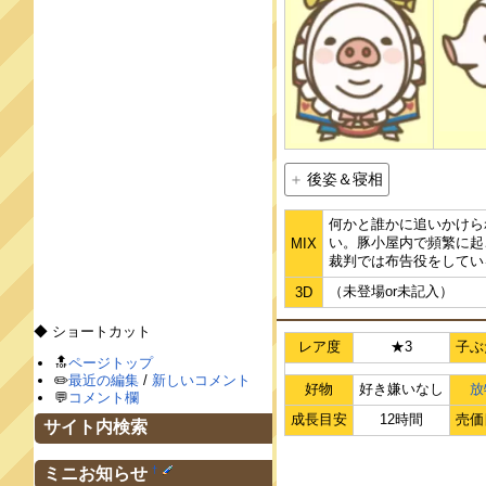
後姿＆寝相
何かと誰かに追いかけら
い。豚小屋内で頻繁に起
MIX
裁判では布告役をしてい
（未登場or未記入）
3D
◆ ショートカット
レア度
★3
子ぶ
🔝
ページトップ
✏️
最近の編集
/
新しいコメント
好物
好き嫌いなし
放
💬
コメント欄
成長目安
12時間
売価
サイト内検索
†
ミニお知らせ