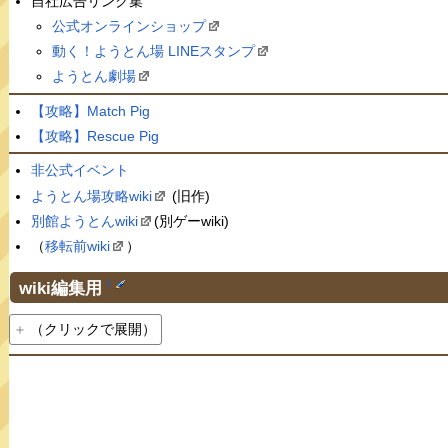
自社広告リンク集
公式オンラインショップ
動く！ようとん場 LINEスタンプ
ようとん劇場
【攻略】Match Pig
【攻略】Rescue Pig
非公式イベント
ようとん場攻略wiki
(旧作)
別館ようとんwiki
(別ゲーwiki)
（
移転前wiki
）
wiki編集用
†
（クリックで展開）