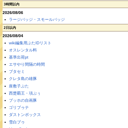
3時間以内
2026/08/06
ラージバッジ・スモールバッジ
2日以内
2026/08/04
wiki編集用ぶたIDリスト
オスレンタル料
基準出荷pt
エサやり間隔の時間
ブタセミ
クレタ島の雄豚
座敷子ぶた
西楚覇王・項ぶぅ
ブッホの自画豚
ゴリブゥテ
ダストンボックス
雪白ブゥ