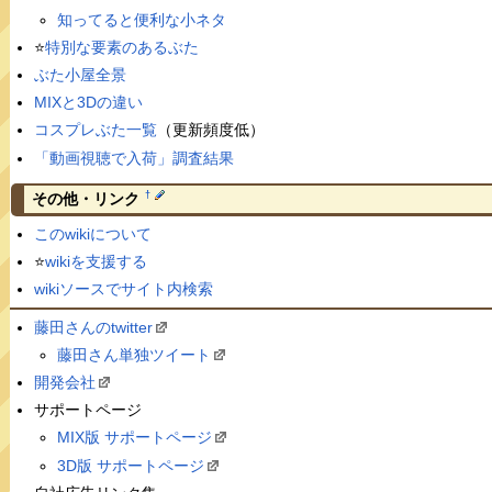
知ってると便利な小ネタ
⭐️
特別な要素のあるぶた
ぶた小屋全景
MIXと3Dの違い
コスプレぶた一覧
（更新頻度低）
「動画視聴で入荷」調査結果
†
その他・リンク
このwikiについて
⭐️
wikiを支援する
wikiソースでサイト内検索
藤田さんのtwitter
藤田さん単独ツイート
開発会社
サポートページ
MIX版 サポートページ
3D版 サポートページ