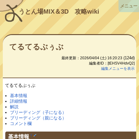
メニュー
うとん場MIX＆3D
攻略wiki
てるてるぶぅぶ
(124d)
最終更新：2026/04/04 (土) 16:20:23
編集者ID：[tEHSV4HdvQ2]
編集メニューを表示
てるてるぶぅぶ
基本情報
詳細情報
解説
ブリーディング（子になる）
ブリーディング（親になる）
コメント欄
基本情報
†