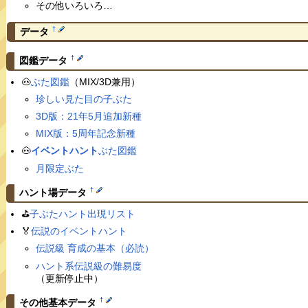
その他いろいろ…
†
データ
†
図鑑データ
🐽
ぶた図鑑
（MIX/3D兼用）
珍しい見た目の子ぶた
3D版：21年5月追加新種
MIX版：5周年記念新種
🐽
イベントハント
ぶた図鑑
月限定ぶた
†
ハント場データ
⛳️
子ぶたハント出現リスト
🏅
伝説のイベントハント
伝説級 育成の基本（必読）
ハント系伝説級の難易度
（更新停止中）
†
その他基本データ