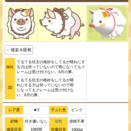
後姿＆寝相
てるてる坊主の格好をしてるが晴れにす
る力は持っていないので雨になってもク
MIX
レームは受け付けない。6月の豚。
てるてる坊主の格好をしてるが晴
れにする力は持っていないので雨
3D
になってもクレームは受け付けな
い。6月の豚。
レア度
★3
子ぶた色
ピンク
好物
好き嫌いなし
放牧
放牧不要
成長目安
10時間
売価目安
1900pt