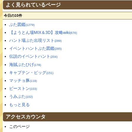
よく見られているページ
今日の10件
ぶた図鑑
(1279)
【ようとん場MIX＆3D】攻略wiki
(676)
ハント場ぶた出現リスト
(289)
イベントハントぶた図鑑
(285)
伝説のイベントハント
(204)
海賊ぶたひげ
(178)
キャプテン・ピッグ
(151)
マッチョ豚
(119)
ビーストン
(103)
うみぶた
(102)
もっと見る
アクセスカウンタ
このページ