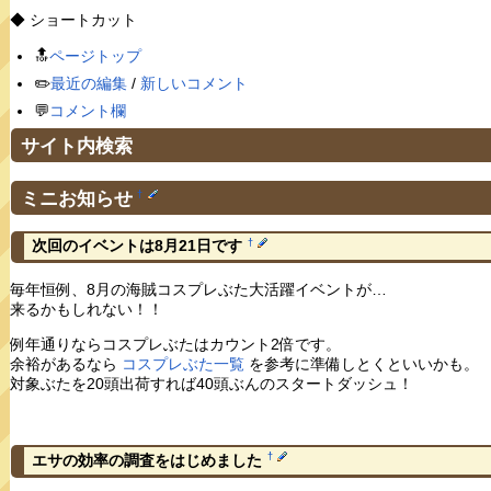
◆ ショートカット
🔝
ページトップ
✏️
最近の編集
/
新しいコメント
💬
コメント欄
サイト内検索
ミニお知らせ
†
†
次回のイベントは8月21日です
毎年恒例、8月の海賊コスプレぶた大活躍イベントが…
来るかもしれない！！
例年通りならコスプレぶたはカウント2倍です。
余裕があるなら
コスプレぶた一覧
を参考に準備しとくといいかも。
対象ぶたを20頭出荷すれば40頭ぶんのスタートダッシュ！
†
エサの効率の調査をはじめました