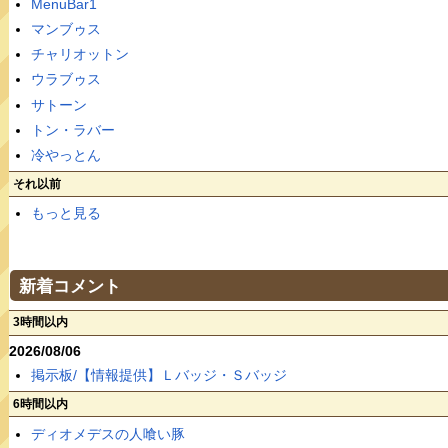
MenuBar1
マンブゥス
チャリオットン
ウラブゥス
サトーン
トン・ラバー
冷やっとん
それ以前
もっと見る
新着コメント
3時間以内
2026/08/06
掲示板/【情報提供】Ｌバッジ・Ｓバッジ
6時間以内
ディオメデスの人喰い豚