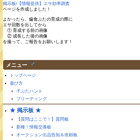
掲示板/【情報提供】エサ効率調査
ページを作成しました！
よかったら、偏食ぶたの育成の際に
エサ回数を出してから
① 育成する前の画像
② 成長した後の画像
を撮って、ご報告をお願いします！
メニュー
†
トップページ
遊び方
子ぶたハント
ブリーディング
★ 掲示板 ★
【質問はここで！】質問板
新種！情報交換板
オークション出品告知＆依頼板