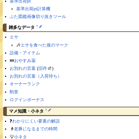
基準出荷pt
基準出荷pt計算機
ぶた図鑑画像切り抜きツール
†
雑多なデータ
エサ
🎶
エサを食べた後のマーク
設備・アイテム
💤
おやすみ薬
お別れの言葉
(
旧作
)
お別れの言葉（入荷待ち）
オーナーランク
勲章
ログインボーナス
†
マメ知識・小ネタ
❓
わかりにくい要素の解説
👴
老豚になるまでの時間
💡
小ネタ