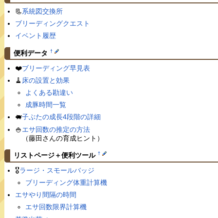
📃
系統図交換所
ブリーディングクエスト
イベント履歴
†
便利データ
❤️
ブリーディング早見表
🧹
床の設置と効果
よくある勘違い
成豚時間一覧
🐖
子ぶたの成長4段階の詳細
🍚
エサ回数の推定の方法
（藤田さんの育成ヒント）
†
リストページ＋便利ツール
🎖
ラージ・スモールバッジ
ブリーディング体重計算機
エサやり間隔の時間
エサ回数限界計算機