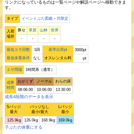
リンクになっているものは一覧ページや解説ページへ移動できま
す。
タイプ
イベントぶた図鑑＞月限定
豚セ
草原
山林
世界
入荷
場所
‐
‐
‐
‐
最低エサ回数
1回
基準出荷pt
3000pt
最低体重条件
なし
オスレンタル料
-pt
エサ間隔
1時間系（通常）
おがくず
ノーマル
わらの床
成豚
時間
08:06:00
10:06:00
13:30:00
成長4段階のデータを表示
Sバッジ
バッジなし
Lバッジ
最大
最小/最大
最小
125.9kg
126.0kg
168.9kg
169.0kg
子ぶたの体重にする