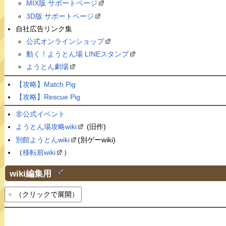
MIX版 サポートページ
3D版 サポートページ
自社広告リンク集
公式オンラインショップ
動く！ようとん場 LINEスタンプ
ようとん劇場
【攻略】Match Pig
【攻略】Rescue Pig
非公式イベント
ようとん場攻略wiki
(旧作)
別館ようとんwiki
(別ゲーwiki)
（
移転前wiki
）
wiki編集用
†
（クリックで展開）