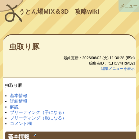
メニュー
うとん場MIX＆3D
攻略wiki
虫取り豚
(69d)
最終更新：2026/06/02 (火) 11:30:28
編集者ID：[tEHSV4HdvQ2]
編集メニューを表示
虫取り豚
基本情報
詳細情報
解説
ブリーディング（子になる）
ブリーディング（親になる）
コメント欄
基本情報
†