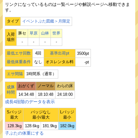
リンクになっているものは一覧ページや解説ページへ移動できま
す。
タイプ
イベントぶた図鑑＞月限定
豚セ
草原
山林
世界
入荷
場所
‐
‐
‐
‐
最低エサ回数
4回
基準出荷pt
3500pt
最低体重条件
なし
オスレンタル料
-pt
エサ間隔
1時間系（通常）
おがくず
ノーマル
わらの床
成豚
時間
14:34:48
18:10:48
24:18:00
成長4段階のデータを表示
Sバッジ
バッジなし
Lバッジ
最大
最小/最大
最小
128.3kg
128.6kg
181.9kg
182.0kg
子ぶたの体重にする