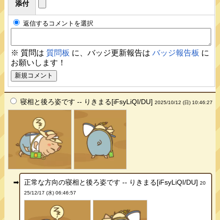
添付
返信するコメントを選択
※ 質問は
質問板
に、バッジ更新報告は
バッジ報告板
に
お願いします！
寝相と後ろ姿です -- りきまる[iFsyLiQI/DU]
2025/10/12 (日) 10:46:27
正常な方向の寝相と後ろ姿です -- りきまる[iFsyLiQI/DU]
20
25/12/17 (水) 06:46:57