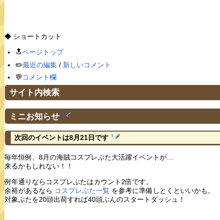
◆ ショートカット
🔝
ページトップ
✏️
最近の編集
/
新しいコメント
💬
コメント欄
サイト内検索
ミニお知らせ
†
†
次回のイベントは8月21日です
毎年恒例、8月の海賊コスプレぶた大活躍イベントが…
来るかもしれない！！
例年通りならコスプレぶたはカウント2倍です。
余裕があるなら
コスプレぶた一覧
を参考に準備しとくといいかも。
対象ぶたを20頭出荷すれば40頭ぶんのスタートダッシュ！