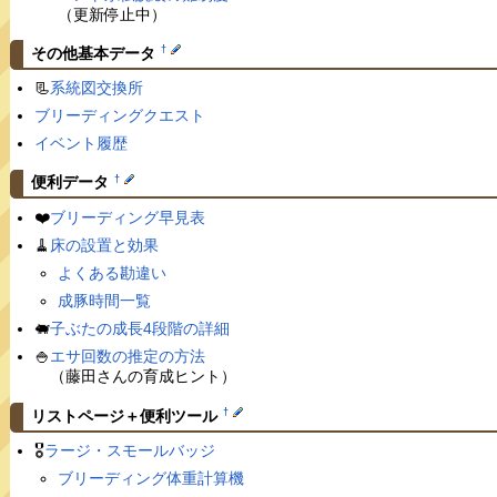
（更新停止中）
†
その他基本データ
📃
系統図交換所
ブリーディングクエスト
イベント履歴
†
便利データ
❤️
ブリーディング早見表
🧹
床の設置と効果
よくある勘違い
成豚時間一覧
🐖
子ぶたの成長4段階の詳細
🍚
エサ回数の推定の方法
（藤田さんの育成ヒント）
†
リストページ＋便利ツール
🎖
ラージ・スモールバッジ
ブリーディング体重計算機