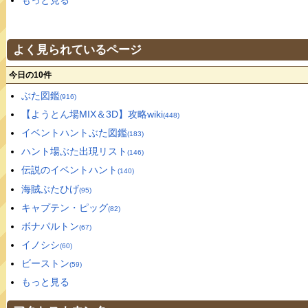
もっと見る
よく見られているページ
今日の10件
ぶた図鑑
(916)
【ようとん場MIX＆3D】攻略wiki
(448)
イベントハントぶた図鑑
(183)
ハント場ぶた出現リスト
(146)
伝説のイベントハント
(140)
海賊ぶたひげ
(95)
キャプテン・ピッグ
(82)
ボナパルトン
(67)
イノシシ
(60)
ビーストン
(59)
もっと見る