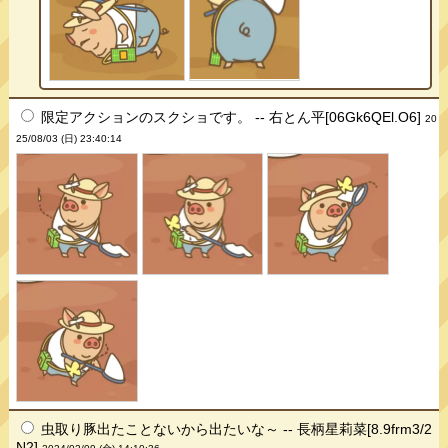
限定アクションのスクショです。 -- 右とん平[06Gk6QEl.O6]
20
25/08/03 (日) 23:40:14
虫取り豚出たことないから出たいな～ -- 長柄星莉菜[8.9frm3/2
N2]