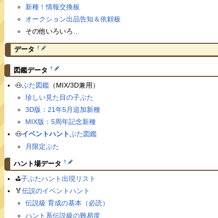
新種！情報交換板
オークション出品告知＆依頼板
その他いろいろ…
†
データ
†
図鑑データ
🐽
ぶた図鑑
（MIX/3D兼用）
珍しい見た目の子ぶた
3D版：21年5月追加新種
MIX版：5周年記念新種
🐽
イベントハント
ぶた図鑑
月限定ぶた
†
ハント場データ
⛳️
子ぶたハント出現リスト
🏅
伝説のイベントハント
伝説級 育成の基本（必読）
ハント系伝説級の難易度