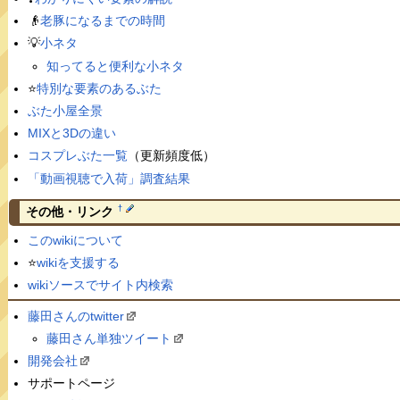
👴
老豚になるまでの時間
💡
小ネタ
知ってると便利な小ネタ
⭐️
特別な要素のあるぶた
ぶた小屋全景
MIXと3Dの違い
コスプレぶた一覧
（更新頻度低）
「動画視聴で入荷」調査結果
†
その他・リンク
このwikiについて
⭐️
wikiを支援する
wikiソースでサイト内検索
藤田さんのtwitter
藤田さん単独ツイート
開発会社
サポートページ