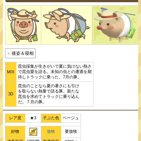
後姿＆寝相
昆虫採集が生きがいで夏に負けない熱さ
で昆虫愛を語る。未知の虫との遭遇を期
MIX
待しトラックに乗った。7月の豚。
昆虫のことなら夏の暑さにも引け
を取らない熱量で語る豚。新たな
3D
昆虫を求めてトラックに乗り込ん
だ。７月の豚。
レア度
★3
子ぶた色
ベージュ
好物
放牧
要放牧