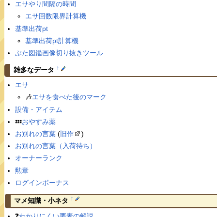
エサやり間隔の時間
エサ回数限界計算機
基準出荷pt
基準出荷pt計算機
ぶた図鑑画像切り抜きツール
†
雑多なデータ
エサ
🎶
エサを食べた後のマーク
設備・アイテム
💤
おやすみ薬
お別れの言葉
(
旧作
)
お別れの言葉（入荷待ち）
オーナーランク
勲章
ログインボーナス
†
マメ知識・小ネタ
❓
わかりにくい要素の解説