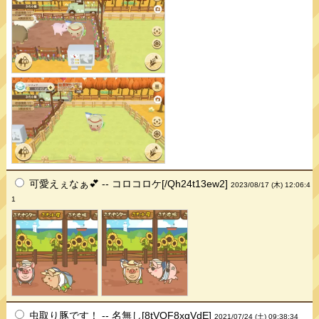
可愛えぇなぁ💕 -- コロコロケ[/Qh24t13ew2]
2023/08/17 (木) 12:06:4
1
虫取り豚です！ -- 名無し[8tVOF8xgVdE]
2021/07/24 (土) 09:38:34