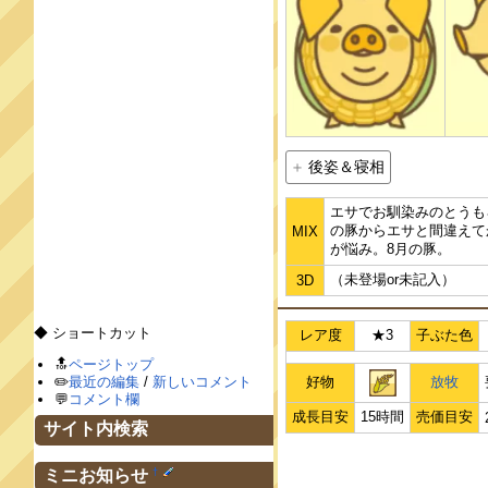
後姿＆寝相
エサでお馴染みのとうも
の豚からエサと間違えて
MIX
が悩み。8月の豚。
（未登場or未記入）
3D
◆ ショートカット
レア度
★3
子ぶた色
🔝
ページトップ
✏️
最近の編集
/
新しいコメント
好物
放牧
💬
コメント欄
成長目安
15時間
売価目安
サイト内検索
†
ミニお知らせ