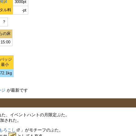
荷pt
3000pt
タル料
-pt
）？
らの床
:15:00
Lバッジ
最小
72.1kg
ージ
が最新です
加された、イベントハントの月限定ぶた。
加された。
もろこし
」がモチーフのぶた。