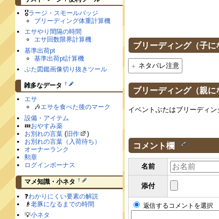
🎖
ラージ・スモールバッジ
ブリーディング体重計算機
エサやり間隔の時間
エサ回数限界計算機
ブリーディング（子に
基準出荷pt
基準出荷pt計算機
ネタバレ注意
ぶた図鑑画像切り抜きツール
†
雑多なデータ
ブリーディング（親に
エサ
🎶
エサを食べた後のマーク
イベントぶたはブリーディン
設備・アイテム
💤
おやすみ薬
お別れの言葉
(
旧作
)
お別れの言葉（入荷待ち）
コメント欄
†
オーナーランク
勲章
ログインボーナス
名前
†
マメ知識・小ネタ
添付
❓
わかりにくい要素の解説
👴
老豚になるまでの時間
返信するコメントを選択
💡
小ネタ