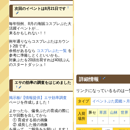
†
次回のイベントは8月21日です
毎年恒例、8月の海賊コスプレぶた大
活躍イベントが…
来るかもしれない！！
例年通りならコスプレぶたはカウン
ト2倍です。
余裕があるなら
コスプレぶた一覧
を
参考に準備しとくといいかも。
対象ぶたを20頭出荷すれば40頭ぶん
のスタートダッシュ！
詳細情報
†
エサの効率の調査をはじめました
†
リンクになっているものは一
掲示板/【情報提供】エサ効率調査
タイプ
イベントぶた図鑑＞
ページを作成しました！
よかったら、偏食ぶたの育成の際に
豚セ
草原
山林
世界
入荷
エサ回数を出してから
場所
① 育成する前の画像
‐
‐
‐
‐
② 成長した後の画像
を撮って、ご報告をお願いします！