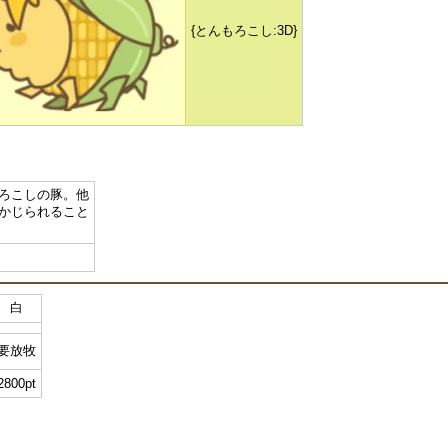
{とんもろこし:3D}
ろこしの豚。他
かじられること
白
要放牧
2800pt