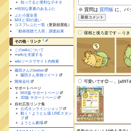
知ってると便利な小ネタ
⭐️
特別な要素のあるぶた
※ 質問は
質問板
に、バ
ぶた小屋全景
MIXと3Dの違い
コスプレぶた一覧
（更新頻度低）
「動画視聴で入荷」調査結果
寝相と後ろ姿です -- りきまる[
†
その他・リンク
このwikiについて
⭐️
wikiを支援する
wikiソースでサイト内検索
藤田さんのtwitter
藤田さん単独ツイート
可愛いです😊 -- 。[a89Tdx
開発会社
サポートページ
MIX版 サポートページ
3D版 サポートページ
自社広告リンク集
公式オンラインショップ
動く！ようとん場 LINEスタン
プ
ようとん劇場