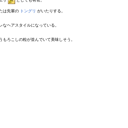
エサ
としても有名。
たは先輩の
トングリ
がいたりする。
レなヘアスタイルになっている。
うもろこしの粒が並んでいて美味しそう。