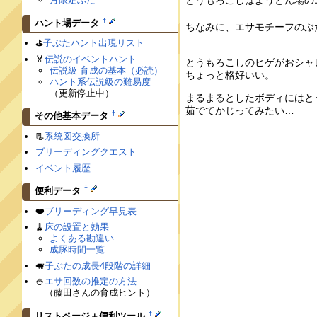
とうもろこしはようとん場の
†
ハント場データ
ちなみに、エサモチーフのぶ
⛳️
子ぶたハント出現リスト
🏅
伝説のイベントハント
とうもろこしのヒゲがおシャ
伝説級 育成の基本（必読）
ちょっと格好いい。
ハント系伝説級の難易度
（更新停止中）
まるまるとしたボディにはと
茹でてかじってみたい…
†
その他基本データ
📃
系統図交換所
ブリーディングクエスト
イベント履歴
†
便利データ
❤️
ブリーディング早見表
🧹
床の設置と効果
よくある勘違い
成豚時間一覧
🐖
子ぶたの成長4段階の詳細
🍚
エサ回数の推定の方法
（藤田さんの育成ヒント）
†
リストページ＋便利ツール