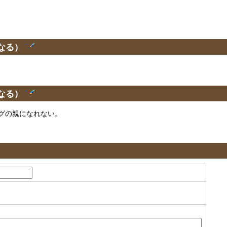
なる）
†
なる）
†
グの親になれない。