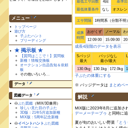
最低エサ回数
4回
基準出
最低体重条件
なし
オスレン
†
メニュー
エサ間隔
1時間系（分類不明
トップページ
遊び方
おがくず
ノーマル
わ
成豚
子ぶたハント
時間
12:09:00
15:09:00
20
ブリーディング
成長4段階のデータを表示
★ 掲示板 ★
【質問はここで！】質問板
Sバッジ
バッジなし
新種！情報交換板
最大
最小/最大
オークション出品告知＆依頼
130.0kg
130.1kg
172.0kg
1
板
その他いろいろ…
子ぶたの体重にする
†
データ
※ バッジデータは
まとめペ
†
図鑑データ
解説
†
🐽
ぶた図鑑
（MIX/3D兼用）
MIX版に2023年8月に追
珍しい見た目の子ぶた
3D版：21年5月追加新種
デーメーテーブゥ
と同時に追
MIX版：5周年記念新種
夏が旬のおいしい野菜「
とう
🐽
イベントハント
ぶた図鑑
月限定ぶた