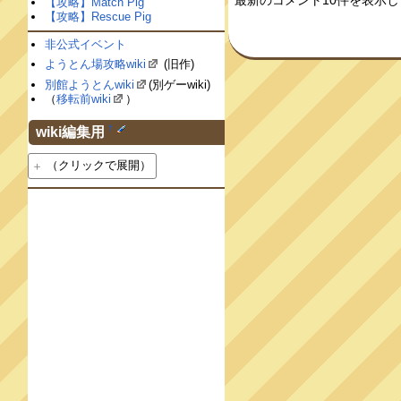
最新のコメント10件を表示
【攻略】Match Pig
【攻略】Rescue Pig
非公式イベント
ようとん場攻略wiki
(旧作)
別館ようとんwiki
(別ゲーwiki)
（
移転前wiki
）
†
wiki編集用
（クリックで展開）