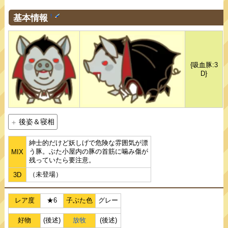
基本情報
†
{吸血豚:3
D}
後姿＆寝相
紳士的だけど妖しげで危険な雰囲気が漂
う豚。ぶた小屋内の豚の首筋に噛み傷が
MIX
残っていたら要注意。
（未登場）
3D
レア度
★6
子ぶた色
グレー
好物
(後述)
放牧
(後述)