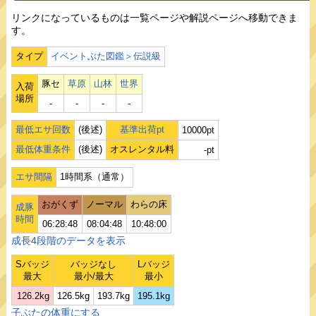
リンクになっているものは一覧ページや解説ページへ移動できま
す。
タイプ
イベントぶた図鑑＞伝説級
豚セ
草原
山林
世界
入荷
場所
‐
‐
‐
‐
最低エサ回数
(後述)
基準出荷pt
10000pt
最低体重条件
(後述)
オスレンタル料
-pt
エサ間隔
1時間系（通常）
おがくず
ノーマル
わらの床
成豚
時間
06:28:48
08:04:48
10:48:00
成長4段階のデータを表示
Sバッジ
バッジなし
Lバッジ
最大
最小/最大
最小
126.2kg
126.5kg
193.7kg
195.1kg
子ぶたの体重にする