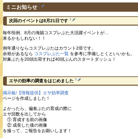
ミニお知らせ
†
†
次回のイベントは8月21日です
毎年恒例、8月の海賊コスプレぶた大活躍イベントが…
来るかもしれない！！
例年通りならコスプレぶたはカウント2倍です。
余裕があるなら
コスプレぶた一覧
を参考に準備しとくといいかも。
対象ぶたを20頭出荷すれば40頭ぶんのスタートダッシュ！
†
エサの効率の調査をはじめました
掲示板/【情報提供】エサ効率調査
ページを作成しました！
よかったら、偏食ぶたの育成の際に
エサ回数を出してから
① 育成する前の画像
② 成長した後の画像
を撮って、ご報告をお願いします！