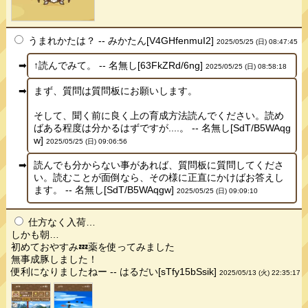
うまれかたは？ -- みかたん[V4GHfenmuI2]
2025/05/25 (日) 08:47:45
↑読んでみて。 -- 名無し[63FkZRd/6ng]
2025/05/25 (日) 08:58:18
まず、質問は質問板にお願いします。
そして、聞く前に良く上の育成方法読んでください。読め
ばある程度は分かるはずですが....。 -- 名無し[SdT/B5WAqg
w]
2025/05/25 (日) 09:06:56
読んでも分からない事があれば、質問板に質問してくださ
い。読むことが面倒なら、その様に正直にかけばお答えし
ます。 -- 名無し[SdT/B5WAqgw]
2025/05/25 (日) 09:09:10
仕方なく入荷…
しかも朝…
初めておやすみ💤薬を使ってみました
無事成豚しました！
便利になりましたねー -- はるだい[sTfy15bSsik]
2025/05/13 (火) 22:35:17