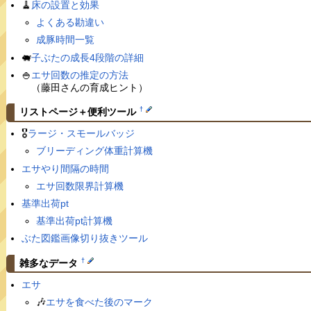
🧹
床の設置と効果
よくある勘違い
成豚時間一覧
🐖
子ぶたの成長4段階の詳細
🍚
エサ回数の推定の方法
（藤田さんの育成ヒント）
†
リストページ＋便利ツール
🎖
ラージ・スモールバッジ
ブリーディング体重計算機
エサやり間隔の時間
エサ回数限界計算機
基準出荷pt
基準出荷pt計算機
ぶた図鑑画像切り抜きツール
†
雑多なデータ
エサ
🎶
エサを食べた後のマーク