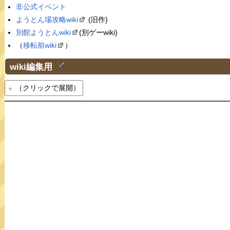
非公式イベント
ようとん場攻略wiki
(旧作)
別館ようとんwiki
(別ゲーwiki)
（
移転前wiki
）
wiki編集用
†
（クリックで展開）