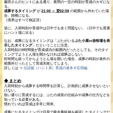
藤田さんのヒントにある通り、夜間の一定の時刻が育成のカギにな
る。
成豚するタイミング
が
21:00 ～ 翌02:59
の範囲から外れていた場
合、雑種になる。
（境界はすべて検証済）
逆に、入荷時刻や育成中は日中でも全く問題ない。（日中でも普通
にハント場に出る）
なお、成豚になるタイミングは「ぶたがいる
ぶた小屋or放牧場を表
示したタイミング
」だということに注意。
入荷時刻の8時間後が育成成功の範囲内だったとしても、そのタイ
ミングでようとん場を開かなければ成豚はしない。
何時間も経ってからようとん場を開いた場合、成豚の時刻が条件の
範囲外だったとして育成失敗してしまう。
詳しくは ⇒
伝説級（ハント系）育成の基本＃応用編
◆ まとめ
入荷時刻から成豚する時間帯を計算し、計画的に成豚させないとい
けない。
狙い通りに育成するには、ぶたの成長の仕組みや成豚の仕方などを
知っている必要がある。
慣れていれば育成は非常に簡単。
成豚になるタイミングは
目視で吸血豚候補を確認したタイミング
だ