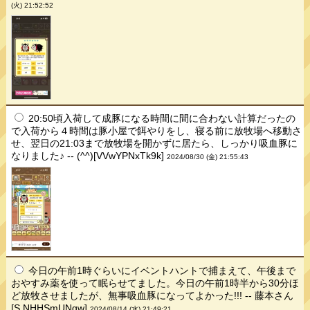
(火) 21:52:52
20:50頃入荷して成豚になる時間に間に合わない計算だったの
で入荷から４時間は豚小屋で餌やりをし、寝る前に放牧場へ移動さ
せ、翌日の21:03まで放牧場を開かずに居たら、しっかり吸血豚に
なりました♪ -- (^^)[VVwYPNxTk9k]
2024/08/30 (金) 21:55:43
今日の午前1時ぐらいにイベントハントで捕まえて、午後まで
おやすみ薬を使って眠らせてました。今日の午前1時半から30分ほ
ど放牧させましたが、無事吸血豚になってよかった!!! -- 藤本さん
[S.NHHSmUNqw]
2024/08/14 (水) 21:49:21