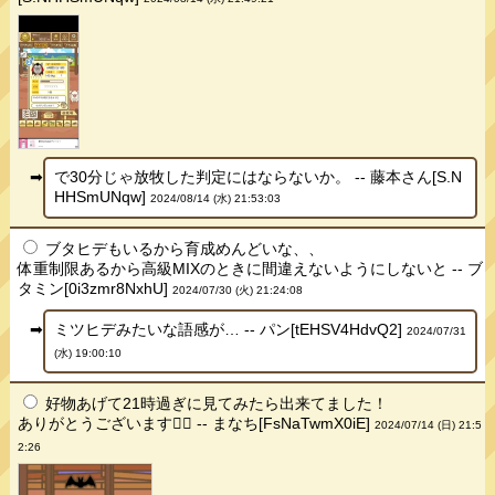
で30分じゃ放牧した判定にはならないか。 -- 藤本さん[S.N
HHSmUNqw]
2024/08/14 (水) 21:53:03
ブタヒデもいるから育成めんどいな、、
体重制限あるから高級MIXのときに間違えないようにしないと -- ブ
タミン[0i3zmr8NxhU]
2024/07/30 (火) 21:24:08
ミツヒデみたいな語感が… -- パン[tEHSV4HdvQ2]
2024/07/31
(水) 19:00:10
好物あげて21時過ぎに見てみたら出来てました！
ありがとうございます🙇‍♀️ -- まなち[FsNaTwmX0iE]
2024/07/14 (日) 21:5
2:26