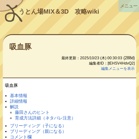
メニュー
うとん場MIX＆3D
攻略wiki
吸血豚
(288d)
最終更新：2025/10/23 (木) 00:30:03
編集者ID：[tEHSV4HdvQ2]
編集メニューを表示
吸血豚
基本情報
詳細情報
解説
藤田さんのヒント
育成方法詳細（ネタバレ注意）
ブリーディング（子になる）
ブリーディング（親になる）
コメント欄