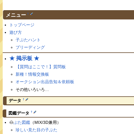
メニュー
†
トップページ
遊び方
子ぶたハント
ブリーディング
★ 掲示板 ★
【質問はここで！】質問板
新種！情報交換板
オークション出品告知＆依頼板
その他いろいろ…
†
データ
†
図鑑データ
🐽
ぶた図鑑
（MIX/3D兼用）
珍しい見た目の子ぶた