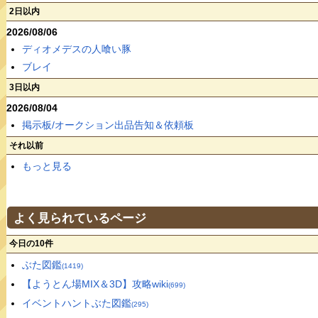
2日以内
2026/08/06
ディオメデスの人喰い豚
ブレイ
3日以内
2026/08/04
掲示板/オークション出品告知＆依頼板
それ以前
もっと見る
よく見られているページ
今日の10件
ぶた図鑑
(1419)
【ようとん場MIX＆3D】攻略wiki
(699)
イベントハントぶた図鑑
(295)