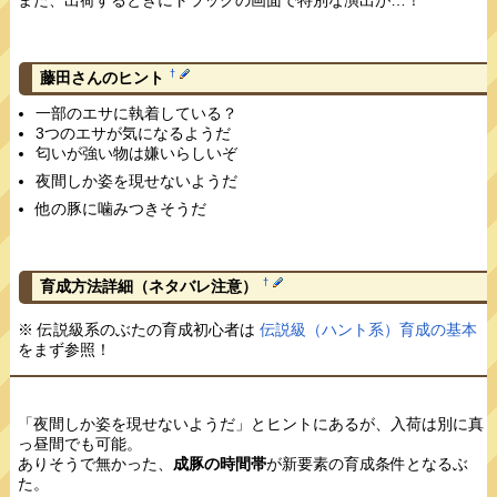
また、出荷するときにトラックの画面で特別な演出が…！
†
藤田さんのヒント
一部のエサに執着している？
3つのエサが気になるようだ
匂いが強い物は嫌いらしいぞ
夜間しか姿を現せないようだ
他の豚に噛みつきそうだ
†
育成方法詳細
（ネタバレ注意）
※ 伝説級系のぶたの育成初心者は
伝説級（ハント系）育成の基本
をまず参照！
「夜間しか姿を現せないようだ」とヒントにあるが、入荷は別に真
っ昼間でも可能。
ありそうで無かった、
成豚の時間帯
が新要素の育成条件となるぶ
た。