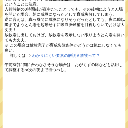
ということに注意。
入荷時刻の8時間後が夜中だったとしても、その後朝にようとん場
を開いた場合、朝に成豚になったとして育成失敗してしまう。
逆に言えば、真っ昼間に成豚になりそうだったとしても、夜21時以
降までようとん場を起動せずに吸血豚候補を目視しないでおけば大
丈夫！
放牧場に出しておけば、放牧場を表示しない限りようとん場を開い
ても大丈夫。
※ この場合は放牧完了が育成失敗条件かどうかは気にしなくても
良い。
詳しくは ⇒
わかりにくい要素の解説＃放牧って？
午前3時に間に合わなさそうな場合は、おがくずの床なども活用し
て調整するor次の夜まで待つべし。