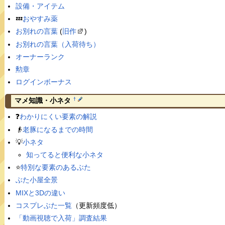
設備・アイテム
💤
おやすみ薬
お別れの言葉
(
旧作
)
お別れの言葉（入荷待ち）
オーナーランク
勲章
ログインボーナス
†
マメ知識・小ネタ
❓
わかりにくい要素の解説
👴
老豚になるまでの時間
💡
小ネタ
知ってると便利な小ネタ
⭐️
特別な要素のあるぶた
ぶた小屋全景
MIXと3Dの違い
コスプレぶた一覧
（更新頻度低）
「動画視聴で入荷」調査結果