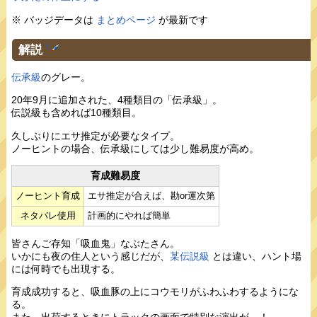
※ バッジデータは
まとめページ
が最新です
解説
†
伝承級
のグレー。
20年9月に追加された、4種類目の「伝承級」。
伝説級も含めれば10種類目。
久しぶりにエサ推定が必要なタイプ。
ノーヒントの場合、伝承級にしては少し難易度が高め。
育成難易度
ノーヒント育成
エサ推定が合えば、勘or運次第
ネタバレ使用
計画的にやれば簡単
皆さんご存知「吸血鬼」なぶたさん。
いかにも夜の住人という感じだが、
某伝説級
とは違い、ハント場
には何時でも出現する。
育成成功すると、吸血豚の上にコウモリがふわふわするようにな
る。