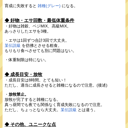
育成に失敗すると
雑種(グレー)
になる。
◆ 好物・エサ回数・最低体重条件
・好物は雑穀、ベジMIX、高級MIX。
あっさりしたエサを3種。
・エサは1回ずつ合計3回で大丈夫。
某伝説級
を彷彿とさせる粗食。
もりもり食べさせても別に問題はない。
・体重制限は特にない。
◆ 成長目安・放牧
・成長目安は8時間。とても短い！
ただし、適当に成長させると雑種になるので注意。(後述)
・
放牧禁止。
放牧が完了すると雑種になる。
真っ昼間でも夜でも関係なく育成失敗になるので注意。
ただし、ちょっとなら大丈夫。
某伝説級
とは違う。
◆ その他、ユニークな点