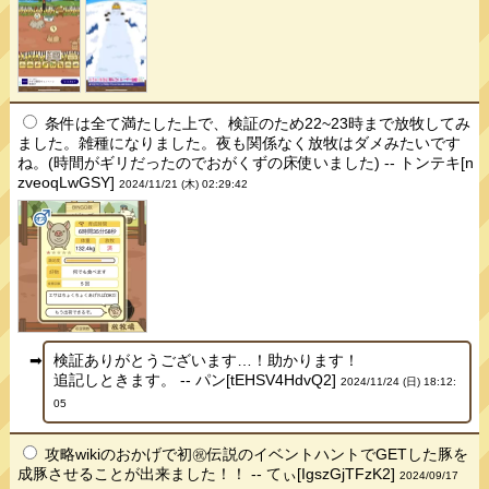
条件は全て満たした上で、検証のため22~23時まで放牧してみ
ました。雑種になりました。夜も関係なく放牧はダメみたいです
ね。(時間がギリだったのでおがくずの床使いました) -- トンテキ[n
zveoqLwGSY]
2024/11/21 (木) 02:29:42
検証ありがとうございます…！助かります！
追記しときます。 -- パン[tEHSV4HdvQ2]
2024/11/24 (日) 18:12:
05
攻略wikiのおかげで初㊗️伝説のイベントハントでGETした豚を
成豚させることが出来ました！！ -- てぃ[IgszGjTFzK2]
2024/09/17