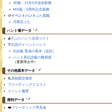
3D版：21年5月追加新種
MIX版：5周年記念新種
🐽
イベントハント
ぶた図鑑
月限定ぶた
†
ハント場データ
⛳️
子ぶたハント出現リスト
🏅
伝説のイベントハント
伝説級 育成の基本（必読）
ハント系伝説級の難易度
（更新停止中）
†
その他基本データ
📃
系統図交換所
ブリーディングクエスト
イベント履歴
†
便利データ
❤️
ブリーディング早見表