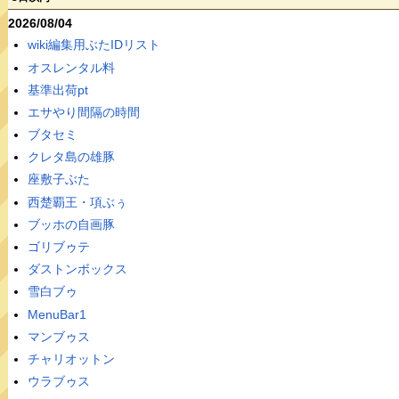
2026/08/04
wiki編集用ぶたIDリスト
オスレンタル料
基準出荷pt
エサやり間隔の時間
ブタセミ
クレタ島の雄豚
座敷子ぶた
西楚覇王・項ぶぅ
ブッホの自画豚
ゴリブゥテ
ダストンボックス
雪白ブゥ
MenuBar1
マンブゥス
チャリオットン
ウラブゥス