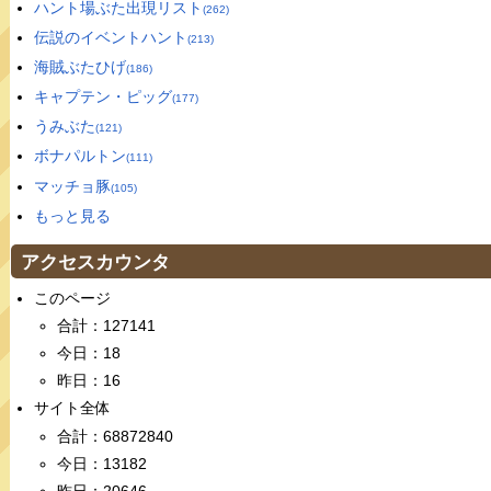
ハント場ぶた出現リスト
(262)
伝説のイベントハント
(213)
海賊ぶたひげ
(186)
キャプテン・ピッグ
(177)
うみぶた
(121)
ボナパルトン
(111)
マッチョ豚
(105)
もっと見る
アクセスカウンタ
このページ
合計：127141
今日：18
昨日：16
サイト全体
合計：68872840
今日：13182
昨日：20646