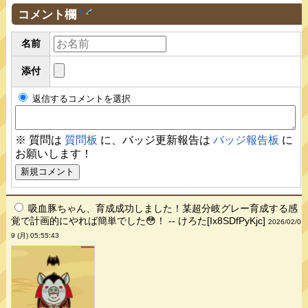
コメント欄
†
名前
添付
返信するコメントを選択
※ 質問は
質問板
に、バッジ更新報告は
バッジ報告板
に
お願いします！
吸血豚ちゃん、育成成功しました！某超分岐グレー育成する感
覚で計画的にやれば簡単でした😳！ -- けろた[Ix8SDfPyKjc]
2026/02/0
9 (月) 05:55:43