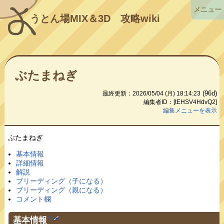
メニュー
うとん場MIX＆3D
攻略wiki
ぶたまねぎ
(96d)
最終更新：2026/05/04 (月) 18:14:23
編集者ID：[tEHSV4HdvQ2]
編集メニューを表示
ぶたまねぎ
基本情報
詳細情報
解説
ブリーディング（子になる）
ブリーディング（親になる）
コメント欄
基本情報
†