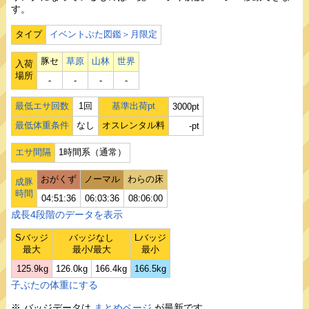
す。
タイプ
イベントぶた図鑑＞月限定
豚セ
草原
山林
世界
入荷
場所
‐
‐
‐
‐
最低エサ回数
1回
基準出荷pt
3000pt
最低体重条件
なし
オスレンタル料
-pt
エサ間隔
1時間系（通常）
おがくず
ノーマル
わらの床
成豚
時間
04:51:36
06:03:36
08:06:00
成長4段階のデータを表示
Sバッジ
バッジなし
Lバッジ
最大
最小/最大
最小
125.9kg
126.0kg
166.4kg
166.5kg
子ぶたの体重にする
※ バッジデータは
まとめページ
が最新です