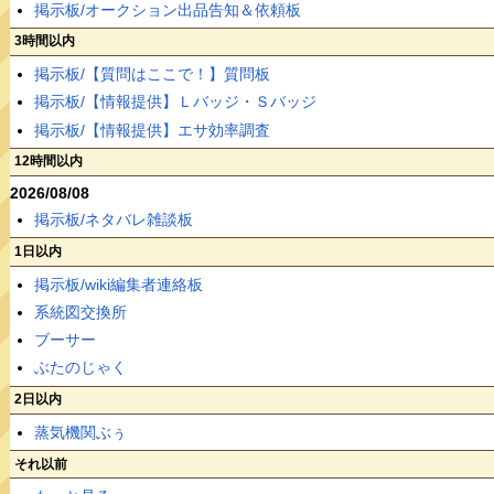
掲示板/オークション出品告知＆依頼板
3時間以内
掲示板/【質問はここで！】質問板
掲示板/【情報提供】Ｌバッジ・Ｓバッジ
掲示板/【情報提供】エサ効率調査
12時間以内
2026/08/08
掲示板/ネタバレ雑談板
1日以内
掲示板/wiki編集者連絡板
系統図交換所
ブーサー
ぶたのじゃく
2日以内
蒸気機関ぶぅ
それ以前