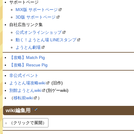
サポートページ
MIX版 サポートページ
3D版 サポートページ
自社広告リンク集
公式オンラインショップ
動く！ようとん場 LINEスタンプ
ようとん劇場
【攻略】Match Pig
【攻略】Rescue Pig
非公式イベント
ようとん場攻略wiki
(旧作)
別館ようとんwiki
(別ゲーwiki)
（
移転前wiki
）
wiki編集用
†
（クリックで展開）