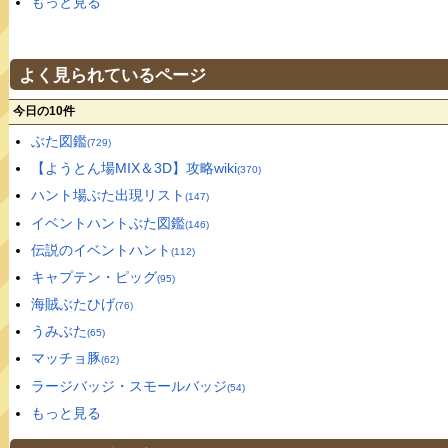
もっと見る
よく見られているページ
今日の10件
ぶた図鑑
(729)
【ようとん場MIX＆3D】攻略wiki
(370)
ハント場ぶた出現リスト
(147)
イベントハントぶた図鑑
(146)
伝説のイベントハント
(112)
キャプテン・ピッグ
(95)
海賊ぶたひげ
(76)
うみぶた
(65)
マッチョ豚
(62)
ラージバッジ・スモールバッジ
(54)
もっと見る