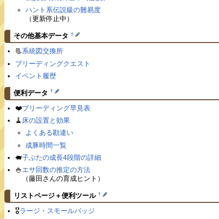
ハント系伝説級の難易度
（更新停止中）
†
その他基本データ
📃
系統図交換所
ブリーディングクエスト
イベント履歴
†
便利データ
❤️
ブリーディング早見表
🧹
床の設置と効果
よくある勘違い
成豚時間一覧
🐖
子ぶたの成長4段階の詳細
🍚
エサ回数の推定の方法
（藤田さんの育成ヒント）
†
リストページ＋便利ツール
🎖
ラージ・スモールバッジ