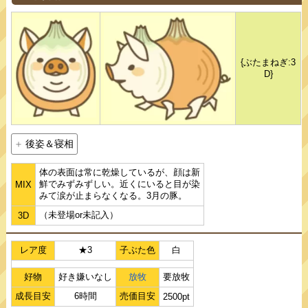
{ぶたまねぎ:3
D}
後姿＆寝相
体の表面は常に乾燥しているが、顔は新
鮮でみずみずしい。近くにいると目が染
MIX
みて涙が止まらなくなる。3月の豚。
（未登場or未記入）
3D
レア度
★3
子ぶた色
白
好物
好き嫌いなし
放牧
要放牧
成長目安
6時間
売価目安
2500pt