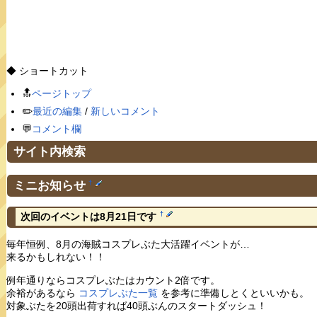
◆ ショートカット
🔝
ページトップ
✏️
最近の編集
/
新しいコメント
💬
コメント欄
サイト内検索
ミニお知らせ
†
†
次回のイベントは8月21日です
毎年恒例、8月の海賊コスプレぶた大活躍イベントが…
来るかもしれない！！
例年通りならコスプレぶたはカウント2倍です。
余裕があるなら
コスプレぶた一覧
を参考に準備しとくといいかも。
対象ぶたを20頭出荷すれば40頭ぶんのスタートダッシュ！