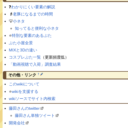
❓
わかりにくい要素の解説
👴
老豚になるまでの時間
💡
小ネタ
知ってると便利な小ネタ
⭐️
特別な要素のあるぶた
ぶた小屋全景
MIXと3Dの違い
コスプレぶた一覧
（更新頻度低）
「動画視聴で入荷」調査結果
†
その他・リンク
このwikiについて
⭐️
wikiを支援する
wikiソースでサイト内検索
藤田さんのtwitter
藤田さん単独ツイート
開発会社