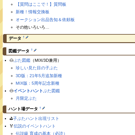
【質問はここで！】質問板
新種！情報交換板
オークション出品告知＆依頼板
その他いろいろ…
†
データ
†
図鑑データ
🐽
ぶた図鑑
（MIX/3D兼用）
珍しい見た目の子ぶた
3D版：21年5月追加新種
MIX版：5周年記念新種
🐽
イベントハント
ぶた図鑑
月限定ぶた
†
ハント場データ
⛳️
子ぶたハント出現リスト
🏅
伝説のイベントハント
伝説級 育成の基本（必読）