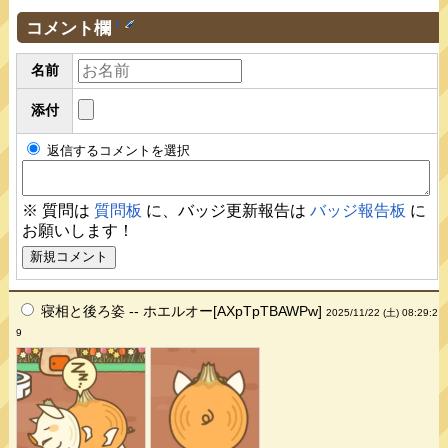
コメント欄
†
名前
添付
返信するコメントを選択
※ 質問は
質問板
に、バッジ更新報告は
バッジ報告板
に
お願いします！
寝相と後ろ姿 -- ホエルオー[AXpTpTBAWPw]
2025/11/22 (土) 08:29:2
9