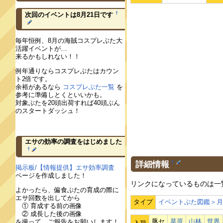
†
次回のイベントは8月21日です
毎年恒例、8月の海賊コスプレぶた大
活躍イベントが…
来るかもしれない！！
例年通りならコスプレぶたはカウン
ト2倍です。
余裕があるなら
コスプレぶた一覧
を
参考に準備しとくといいかも。
対象ぶたを20頭出荷すれば40頭ぶん
のスタートダッシュ！
エサの効率の調査をはじめました
†
詳細情報
†
掲示板/【情報提供】エサ効率調査
ページを作成しました！
リンクになっているものは一
よかったら、偏食ぶたの育成の際に
エサ回数を出してから
タイプ
イベントぶた図鑑＞
① 育成する前の画像
② 成長した後の画像
豚セ
草原
山林
世界
を撮って、ご報告をお願いします！