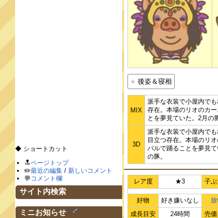
後姿＆寝相
派手な衣装で小屋内でも
存在。本場のリオのカー
MIX
とを夢見ていた。2月の
派手な衣装で小屋内でも
目立つ存在。本場のリオ
3D
バルで踊ることを夢見て
◆ ショートカット
の豚。
🔝
ページトップ
✏️
最近の編集
/
新しいコメント
💬
コメント欄
レア度
★3
子ぶ
サイト内検索
好物
好き嫌いなし
放
†
ミニお知らせ
成長目安
24時間
売価