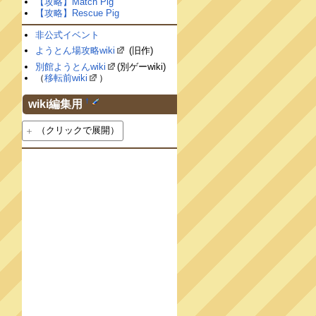
【攻略】Match Pig
【攻略】Rescue Pig
非公式イベント
ようとん場攻略wiki
(旧作)
別館ようとんwiki
(別ゲーwiki)
（
移転前wiki
）
†
wiki編集用
（クリックで展開）