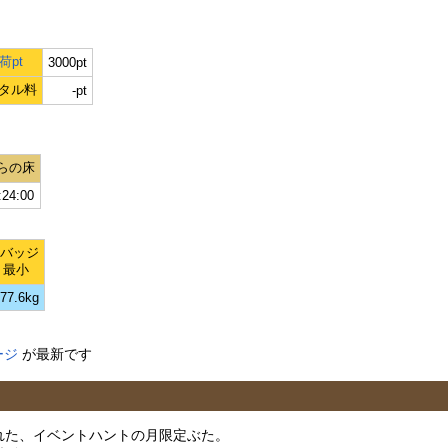
荷pt
3000pt
タル料
-pt
らの床
:24:00
Lバッジ
最小
77.6kg
ージ
が最新です
加された、イベントハントの月限定ぶた。