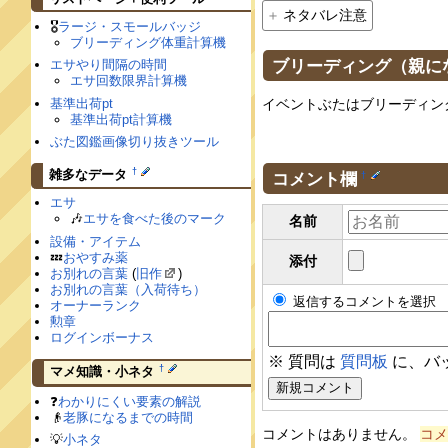
ネタバレ注意
🎖
ラージ・スモールバッジ
ブリーディング体重計算機
ブリーディング（親に
エサやり間隔の時間
エサ回数限界計算機
基準出荷pt
イベントぶたはブリーディン
基準出荷pt計算機
ぶた図鑑画像切り抜きツール
†
雑多なデータ
コメント欄
†
エサ
🎶
エサを食べた後のマーク
名前
設備・アイテム
💤
おやすみ薬
添付
お別れの言葉
(
旧作
)
お別れの言葉（入荷待ち）
返信するコメントを選択
オーナーランク
勲章
ログインボーナス
※ 質問は
質問板
に、バ
†
マメ知識・小ネタ
❓
わかりにくい要素の解説
👴
老豚になるまでの時間
コメントはありません。
コメ
💡
小ネタ