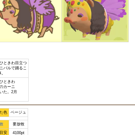
ひときわ目立つ
ニバルで踊るこ
豚。
ひときわ
のカーニ
いた。2月
た色
ベージュ
牧
要放牧
目安
4100pt