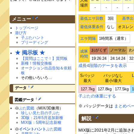
入荷
場所
‐
‐
‐
‐
最低エサ回数
3回
基準出
†
メニュー
最低体重条件
なし
オスレン
トップページ
遊び方
子ぶたハント
エサ間隔
1時間系（通常）
ブリーディング
おがくず
ノーマル
わ
成豚
★ 掲示板 ★
時間
【質問はここで！】質問板
19:26:24
24:14:24
32
新種！情報交換板
成長4段階のデータを表示
オークション出品告知＆依頼
板
Sバッジ
バッジなし
その他いろいろ…
最大
最小/最大
†
データ
127.7kg
127.8kg
177.5kg
1
子ぶたの体重にする
†
図鑑データ
※ バッジデータは
まとめペ
🐽
ぶた図鑑
（MIX/3D兼用）
珍しい見た目の子ぶた
3D版：21年5月追加新種
解説
†
MIX版：5周年記念新種
🐽
イベントハント
ぶた図鑑
MIX版に2021年2月に追
月限定ぶた