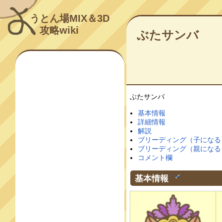
うとん場MIX＆3D
攻略wiki
ぶたサンバ
ぶたサンバ
基本情報
詳細情報
解説
ブリーディング（子になる
ブリーディング（親になる
コメント欄
基本情報
†