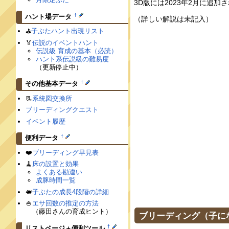
3D版には2023年2月に追加
†
ハント場データ
（詳しい解説は未記入）
⛳️
子ぶたハント出現リスト
🏅
伝説のイベントハント
伝説級 育成の基本（必読）
ハント系伝説級の難易度
（更新停止中）
†
その他基本データ
📃
系統図交換所
ブリーディングクエスト
イベント履歴
†
便利データ
❤️
ブリーディング早見表
🧹
床の設置と効果
よくある勘違い
成豚時間一覧
🐖
子ぶたの成長4段階の詳細
🍚
エサ回数の推定の方法
（藤田さんの育成ヒント）
ブリーディング（子に
†
リストページ＋便利ツール