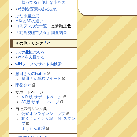
知ってると便利な小ネタ
⭐️
特別な要素のあるぶた
ぶた小屋全景
MIXと3Dの違い
コスプレぶた一覧
（更新頻度低）
「動画視聴で入荷」調査結果
†
その他・リンク
このwikiについて
⭐️
wikiを支援する
wikiソースでサイト内検索
藤田さんのtwitter
藤田さん単独ツイート
開発会社
サポートページ
MIX版 サポートページ
3D版 サポートページ
自社広告リンク集
公式オンラインショップ
動く！ようとん場 LINEスタン
プ
ようとん劇場