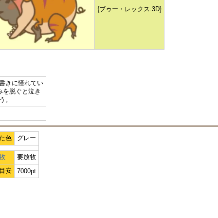
{ブゥー・レックス:3D}
書きに憧れてい
みを脱ぐと泣き
う。
た色
グレー
牧
要放牧
目安
7000pt