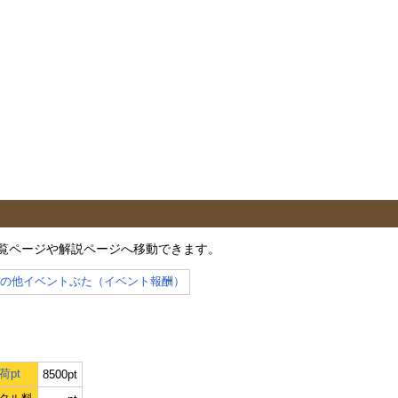
覧ページや解説ページへ移動できます。
その他イベントぶた（イベント報酬）
荷pt
8500pt