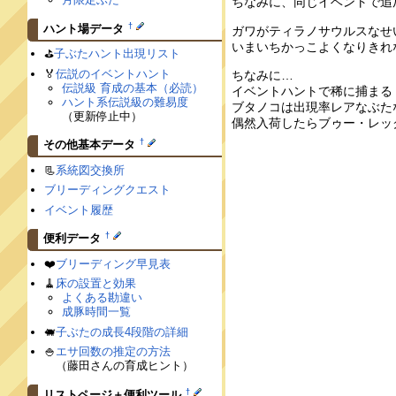
ちなみに、同じイベントで追
†
ハント場データ
ガワがティラノサウルスなせ
いまいちかっこよくなりきれ
⛳️
子ぶたハント出現リスト
🏅
伝説のイベントハント
ちなみに…
伝説級 育成の基本（必読）
イベントハントで稀に捕ま
ハント系伝説級の難易度
ブタノコは出現率レアなぶた
（更新停止中）
偶然入荷したらブゥー・レッ
†
その他基本データ
📃
系統図交換所
ブリーディングクエスト
イベント履歴
†
便利データ
❤️
ブリーディング早見表
🧹
床の設置と効果
よくある勘違い
成豚時間一覧
🐖
子ぶたの成長4段階の詳細
🍚
エサ回数の推定の方法
（藤田さんの育成ヒント）
†
リストページ＋便利ツール