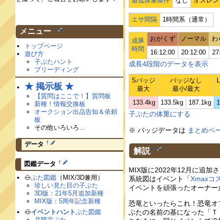
最低体重条件
なし
オスレン
エサ間隔
1時間系（通常）
†
メニュー
おがくず
ノーマル
わ
成豚
トップページ
時間
16:12:00
20:12:00
27
遊び方
子ぶたハント
成長4段階のデータを表示
ブリーディング
Sバッジ
バッジなし
★ 掲示板 ★
最大
最小/最大
【質問はここで！】質問板
133.4kg
133.5kg
187.1kg
1
新種！情報交換板
オークション出品告知＆依頼
子ぶたの体重にする
板
その他いろいろ…
※ バッジデータは
まとめペ
†
データ
解説
†
†
図鑑データ
MIX版に2022年12月に
🐽
ぶた図鑑
（MIX/3D兼用）
系統図はイベント「
Xmax
珍しい見た目の子ぶた
イベントを頑張ったオーナー
3D版：21年5月追加新種
MIX版：5周年記念新種
恐竜といったらこれ！恐竜オ
ぶたの名前の基になった「Ｔ
🐽
イベントハント
ぶた図鑑
月限定ぶた