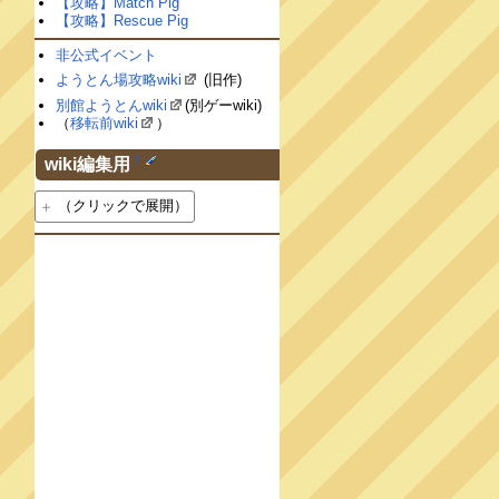
【攻略】Match Pig
【攻略】Rescue Pig
非公式イベント
ようとん場攻略wiki
(旧作)
別館ようとんwiki
(別ゲーwiki)
（
移転前wiki
）
†
wiki編集用
（クリックで展開）