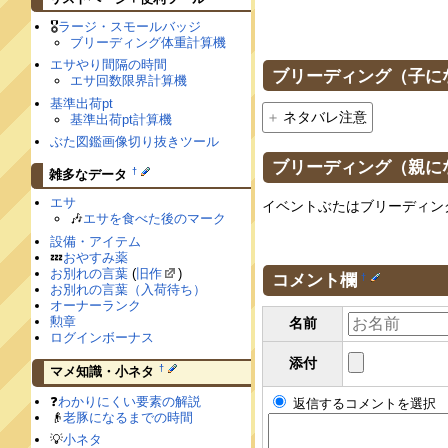
🎖
ラージ・スモールバッジ
ブリーディング体重計算機
エサやり間隔の時間
ブリーディング（子に
エサ回数限界計算機
基準出荷pt
ネタバレ注意
基準出荷pt計算機
ぶた図鑑画像切り抜きツール
ブリーディング（親に
†
雑多なデータ
エサ
イベントぶたはブリーディン
🎶
エサを食べた後のマーク
設備・アイテム
💤
おやすみ薬
お別れの言葉
(
旧作
)
コメント欄
†
お別れの言葉（入荷待ち）
オーナーランク
勲章
名前
ログインボーナス
添付
†
マメ知識・小ネタ
❓
わかりにくい要素の解説
返信するコメントを選択
👴
老豚になるまでの時間
💡
小ネタ