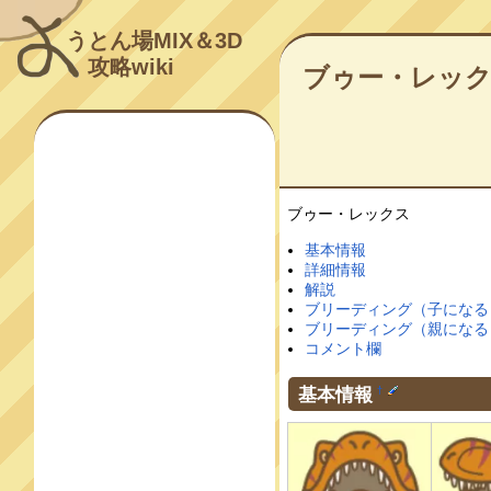
うとん場MIX＆3D
攻略wiki
ブゥー・レッ
ブゥー・レックス
基本情報
詳細情報
解説
ブリーディング（子になる
ブリーディング（親になる
コメント欄
基本情報
†