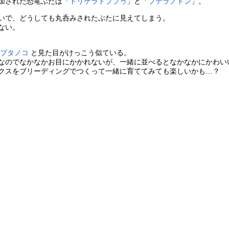
加された恐竜ぶたは「
トリケラトプブゥ
」と「
プテラノトン
」。
いで、どうしても丸呑みされたぶたに見えてしまう。
ない。
る
ブタノコ
と見た目がけっこう似ている。
なのでなかなかお目にかかれないが、一緒に並べるとなかなかにかわい
クスをブリーディングでつくって一緒に育ててみても楽しいかも…？