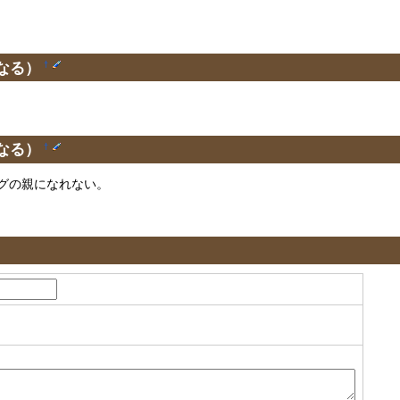
なる）
†
なる）
†
グの親になれない。