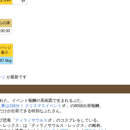
タル料
-pt
らの床
:00:00
Lバッジ
最小
87.6kg
ージ
が最新です
追加された、イベント報酬の系統図で生まれるぶた。
コス豚は2頭分！ クリスマスイベント
」の80頭出荷報酬。
だけが出荷できる特別なぶたさん。
ブ恐竜「
ティラノサウルス
」のコスプレをしている。
・レックス」は「ティラノサウルス・レックス」の略称。