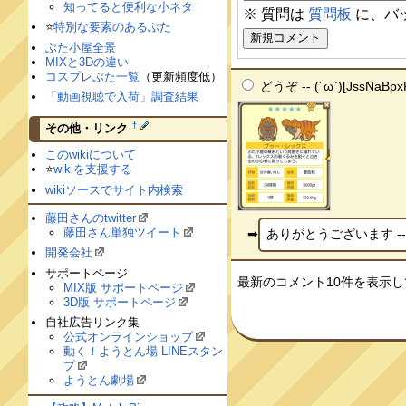
知ってると便利な小ネタ
※ 質問は
質問板
に、バ
⭐️
特別な要素のあるぶた
ぶた小屋全景
MIXと3Dの違い
コスプレぶた一覧
（更新頻度低）
どうぞ -- (´ω`)[JssNaBpx
「動画視聴で入荷」調査結果
†
その他・リンク
このwikiについて
⭐️
wikiを支援する
wikiソースでサイト内検索
藤田さんのtwitter
藤田さん単独ツイート
ありがとうございます -- 
開発会社
サポートページ
最新のコメント10件を表示
MIX版 サポートページ
3D版 サポートページ
自社広告リンク集
公式オンラインショップ
動く！ようとん場 LINEスタン
プ
ようとん劇場