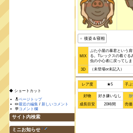
後姿＆寝相
ぶた小屋の暴君という肩
る。Tレックスの着ぐる
MIX
虫の小心者に戻ってしま
（未登場or未記入）
3D
レア度
★5
子ぶ
◆ ショートカット
好物
好き嫌いなし
放
🔝
ページトップ
✏️
最近の編集
/
新しいコメント
成長目安
20時間
売価
💬
コメント欄
サイト内検索
†
ミニお知らせ