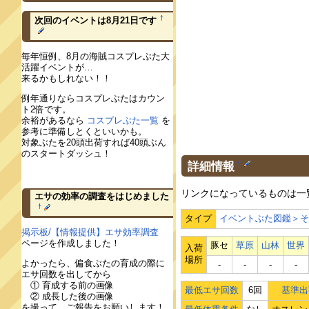
†
次回のイベントは8月21日です
毎年恒例、8月の海賊コスプレぶた大
活躍イベントが…
来るかもしれない！！
例年通りならコスプレぶたはカウン
ト2倍です。
余裕があるなら
コスプレぶた一覧
を
参考に準備しとくといいかも。
対象ぶたを20頭出荷すれば40頭ぶん
のスタートダッシュ！
詳細情報
†
リンクになっているものは一
エサの効率の調査をはじめました
†
タイプ
イベントぶた図鑑＞
掲示板/【情報提供】エサ効率調査
ページを作成しました！
豚セ
草原
山林
世界
入荷
場所
よかったら、偏食ぶたの育成の際に
‐
‐
‐
‐
エサ回数を出してから
① 育成する前の画像
最低エサ回数
6回
基準出
② 成長した後の画像
を撮って、ご報告をお願いします！