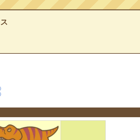
クス
）
）