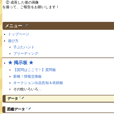
② 成長した後の画像
を撮って、ご報告をお願いします！
メニュー
†
トップページ
遊び方
子ぶたハント
ブリーディング
★ 掲示板 ★
【質問はここで！】質問板
新種！情報交換板
オークション出品告知＆依頼板
その他いろいろ…
†
データ
†
図鑑データ