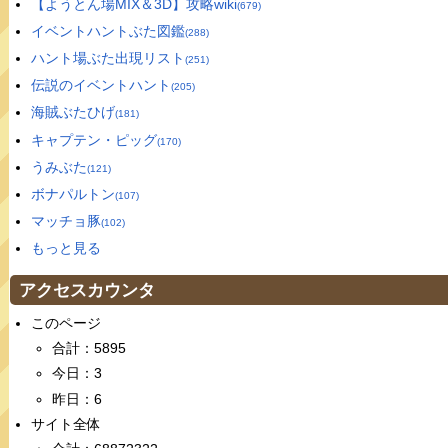
【ようとん場MIX＆3D】攻略wiki
(679)
イベントハントぶた図鑑
(288)
ハント場ぶた出現リスト
(251)
伝説のイベントハント
(205)
海賊ぶたひげ
(181)
キャプテン・ピッグ
(170)
うみぶた
(121)
ボナパルトン
(107)
マッチョ豚
(102)
もっと見る
アクセスカウンタ
このページ
合計：5895
今日：3
昨日：6
サイト全体