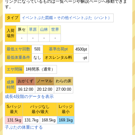
リンクになっているものは一覧ページや解説ページへ移動できま
す。
タイプ
イベントぶた図鑑＞その他イベントぶた（ハント）
豚セ
草原
山林
世界
入荷
場所
‐
‐
‐
‐
最低エサ回数
5回
基準出荷pt
4500pt
最低体重条件
なし
オスレンタル料
-pt
エサ間隔
1時間系（通常）
おがくず
ノーマル
わらの床
成豚
時間
16:12:00
20:12:00
27:00:00
成長4段階のデータを表示
Sバッジ
バッジなし
Lバッジ
最大
最小/最大
最小
131.5kg
131.7kg
168.5kg
169.1kg
子ぶたの体重にする