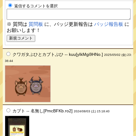
返信するコメントを選択
※ 質問は
質問板
に、バッジ更新報告は
バッジ報告板
に
お願いします！
クワガタぶひとカブトぶひ -- kuu[yIkMgi9HNo.]
2025/05/02 (金) 23:
36:44
カブト -- 名無し[PmcBFKb.ro2]
2024/08/03 (土) 15:18:40