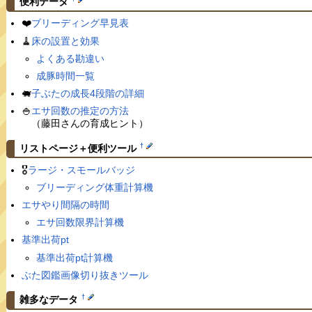
便利データ
❤️
ブリーディング早見表
🧹
床の設置と効果
よくある勘違い
成豚時間一覧
🐖
子ぶたの成長4段階の詳細
🍚
エサ回数の推定の方法
（藤田さんの育成ヒント）
†
リストページ＋便利ツール
🎖
ラージ・スモールバッジ
ブリーディング体重計算機
エサやり間隔の時間
エサ回数限界計算機
基準出荷pt
基準出荷pt計算機
ぶた図鑑画像切り抜きツール
†
雑多なデータ