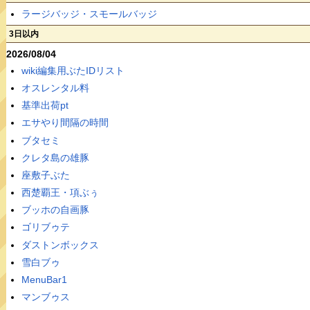
ラージバッジ・スモールバッジ
3日以内
2026/08/04
wiki編集用ぶたIDリスト
オスレンタル料
基準出荷pt
エサやり間隔の時間
ブタセミ
クレタ島の雄豚
座敷子ぶた
西楚覇王・項ぶぅ
ブッホの自画豚
ゴリブゥテ
ダストンボックス
雪白ブゥ
MenuBar1
マンブゥス