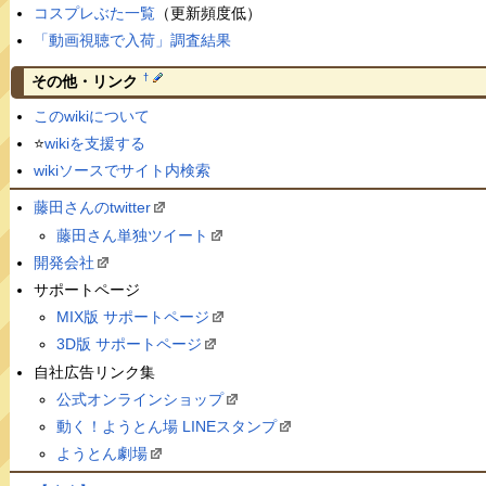
コスプレぶた一覧
（更新頻度低）
「動画視聴で入荷」調査結果
†
その他・リンク
このwikiについて
⭐️
wikiを支援する
wikiソースでサイト内検索
藤田さんのtwitter
藤田さん単独ツイート
開発会社
サポートページ
MIX版 サポートページ
3D版 サポートページ
自社広告リンク集
公式オンラインショップ
動く！ようとん場 LINEスタンプ
ようとん劇場