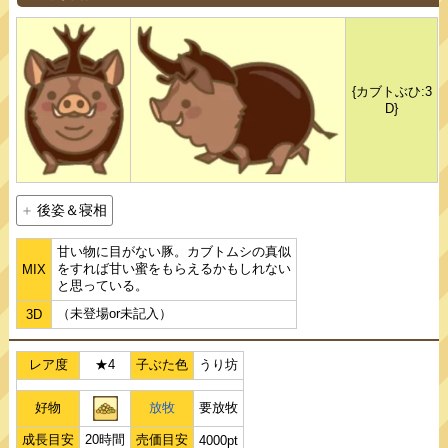
{カブトぶひ:3
D}
後姿＆寝相
甘い物に目がない豚。カブトムシの真似
をすれば甘い蜜をもらえるかもしれない
MIX
と思っている。
（未登場or未記入）
3D
レア度
★4
子ぶた色
うり坊
好物
放牧
要放牧
成長目安
20時間
売価目安
4000pt