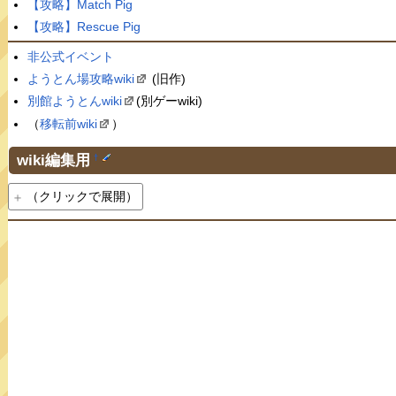
【攻略】Match Pig
【攻略】Rescue Pig
非公式イベント
ようとん場攻略wiki
(旧作)
別館ようとんwiki
(別ゲーwiki)
（
移転前wiki
）
wiki編集用
†
（クリックで展開）