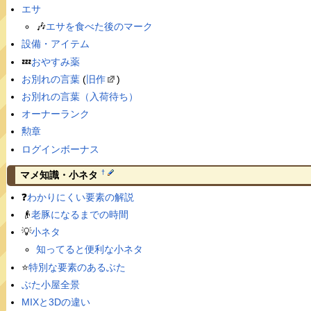
エサ
🎶
エサを食べた後のマーク
設備・アイテム
💤
おやすみ薬
お別れの言葉
(
旧作
)
お別れの言葉（入荷待ち）
オーナーランク
勲章
ログインボーナス
†
マメ知識・小ネタ
❓
わかりにくい要素の解説
👴
老豚になるまでの時間
💡
小ネタ
知ってると便利な小ネタ
⭐️
特別な要素のあるぶた
ぶた小屋全景
MIXと3Dの違い