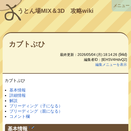
メニュー
うとん場MIX＆3D
攻略wiki
カブトぶひ
(94d)
最終更新：2026/05/04 (月) 18:14:26
編集者ID：[tEHSV4HdvQ2]
編集メニューを表示
カブトぶひ
基本情報
詳細情報
解説
ブリーディング（子になる）
ブリーディング（親になる）
コメント欄
基本情報
†