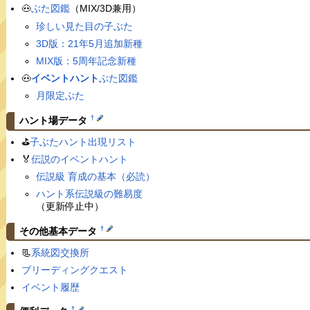
🐽
ぶた図鑑
（MIX/3D兼用）
珍しい見た目の子ぶた
3D版：21年5月追加新種
MIX版：5周年記念新種
🐽
イベントハント
ぶた図鑑
月限定ぶた
†
ハント場データ
⛳️
子ぶたハント出現リスト
🏅
伝説のイベントハント
伝説級 育成の基本（必読）
ハント系伝説級の難易度
（更新停止中）
†
その他基本データ
📃
系統図交換所
ブリーディングクエスト
イベント履歴
†