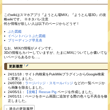
このwikiはスマホアプリ『ようとん場MIX』『ようとん場3D』の攻
略wikiです。 ※ネタバレ注意
何か情報が欲しい人は以下のページからどうぞ！
ぶた図鑑
イベントハントぶた図鑑
ブリーディング早見表
なお、MIXの情報がメインです。
3Dの情報もカバーしていますが、たまにMIXについてしか書いてな
いページもあるかも…。
†
更新履歴
24/11/18：サイト内検索をPukiWikiプラグインからGoogle検索
に変更しました。
24/07/08：
ラージバッジ・スモールバッジ
などの一覧ページか
ら画像を除去しました。
24/05/11：
【攻略】Rescue Pig
ページを作成しました。
24/01/11：ページをホーム画面に追加する際の色々な不具合を修
正しました。
過去の更新履歴