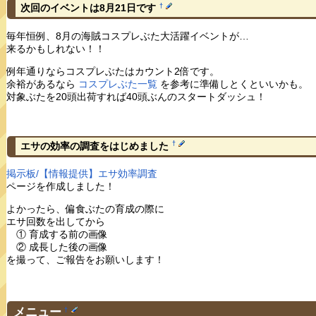
†
次回のイベントは8月21日です
毎年恒例、8月の海賊コスプレぶた大活躍イベントが…
来るかもしれない！！
例年通りならコスプレぶたはカウント2倍です。
余裕があるなら
コスプレぶた一覧
を参考に準備しとくといいかも。
対象ぶたを20頭出荷すれば40頭ぶんのスタートダッシュ！
†
エサの効率の調査をはじめました
掲示板/【情報提供】エサ効率調査
ページを作成しました！
よかったら、偏食ぶたの育成の際に
エサ回数を出してから
① 育成する前の画像
② 成長した後の画像
を撮って、ご報告をお願いします！
メニュー
†