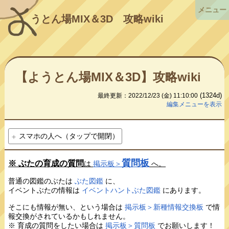
メニュー
うとん場MIX＆3D
攻略wiki
【ようとん場MIX＆3D】攻略wiki
(1324d)
最終更新：2022/12/23 (金) 11:10:00
編集メニューを表示
スマホの人へ（タップで開閉）
質問板
※ ぶたの育成の質問
は
掲示板＞
へ。
普通の図鑑のぶたは
ぶた図鑑
に、
イベントぶたの情報は
イベントハントぶた図鑑
にあります。
そこにも情報が無い、という場合は
掲示板＞新種情報交換板
で情
報交換がされているかもしれません。
※ 育成の質問をしたい場合は
掲示板＞質問板
でお願いします！