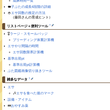
成豚時間一覧
🐖
子ぶたの成長4段階の詳細
🍚
エサ回数の推定の方法
（藤田さんの育成ヒント）
†
リストページ＋便利ツール
🎖
ラージ・スモールバッジ
ブリーディング体重計算機
エサやり間隔の時間
エサ回数限界計算機
基準出荷pt
基準出荷pt計算機
ぶた図鑑画像切り抜きツール
†
雑多なデータ
エサ
🎶
エサを食べた後のマーク
設備・アイテム
💤
おやすみ薬