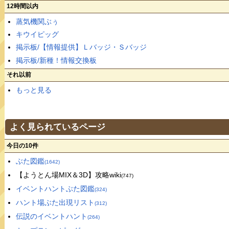
12時間以内
蒸気機関ぶぅ
キウイピッグ
掲示板/【情報提供】Ｌバッジ・Ｓバッジ
掲示板/新種！情報交換板
それ以前
もっと見る
よく見られているページ
今日の10件
ぶた図鑑
(1642)
【ようとん場MIX＆3D】攻略wiki
(747)
イベントハントぶた図鑑
(324)
ハント場ぶた出現リスト
(312)
伝説のイベントハント
(264)