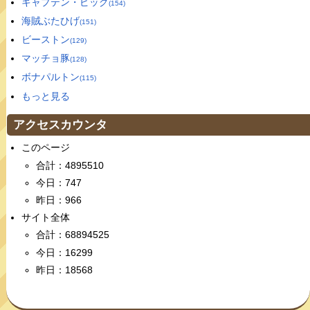
キャプテン・ピッグ
(154)
海賊ぶたひげ
(151)
ビーストン
(129)
マッチョ豚
(128)
ボナパルトン
(115)
もっと見る
アクセスカウンタ
このページ
合計：4895510
今日：747
昨日：966
サイト全体
合計：68894525
今日：16299
昨日：18568