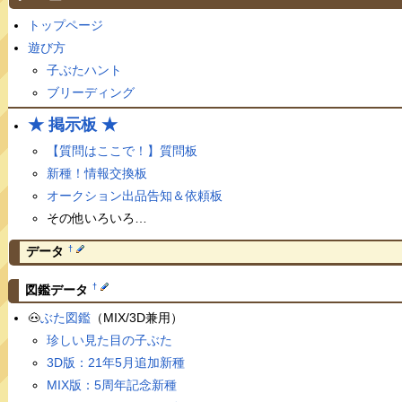
トップページ
遊び方
子ぶたハント
ブリーディング
★ 掲示板 ★
【質問はここで！】質問板
新種！情報交換板
オークション出品告知＆依頼板
その他いろいろ…
†
データ
†
図鑑データ
🐽
ぶた図鑑
（MIX/3D兼用）
珍しい見た目の子ぶた
3D版：21年5月追加新種
MIX版：5周年記念新種