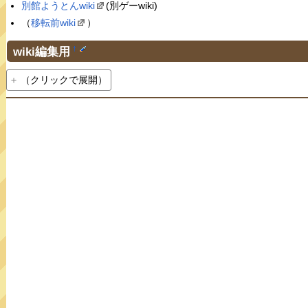
別館ようとんwiki
(別ゲーwiki)
（
移転前wiki
）
wiki編集用
†
（クリックで展開）