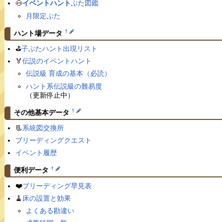
🐽
イベントハント
ぶた図鑑
月限定ぶた
†
ハント場データ
⛳️
子ぶたハント出現リスト
🏅
伝説のイベントハント
伝説級 育成の基本（必読）
ハント系伝説級の難易度
（更新停止中）
†
その他基本データ
📃
系統図交換所
ブリーディングクエスト
イベント履歴
†
便利データ
❤️
ブリーディング早見表
🧹
床の設置と効果
よくある勘違い