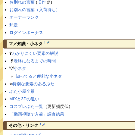
お別れの言葉
(
旧作
)
お別れの言葉（入荷待ち）
オーナーランク
勲章
ログインボーナス
†
マメ知識・小ネタ
❓
わかりにくい要素の解説
👴
老豚になるまでの時間
💡
小ネタ
知ってると便利な小ネタ
⭐️
特別な要素のあるぶた
ぶた小屋全景
MIXと3Dの違い
コスプレぶた一覧
（更新頻度低）
「動画視聴で入荷」調査結果
†
その他・リンク
このwikiについて