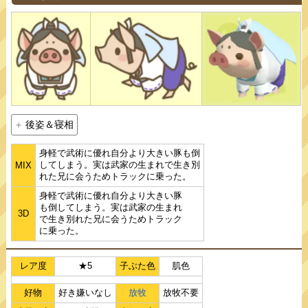
後姿＆寝相
身軽で武術に優れ自分より大きい豚も倒
してしまう。実は武家の生まれで生き別
MIX
れた兄に会うためトラックに乗った。
身軽で武術に優れ自分より大きい豚
も倒してしまう。実は武家の生まれ
3D
で生き別れた兄に会うためトラック
に乗った。
レア度
★5
子ぶた色
肌色
好物
好き嫌いなし
放牧
放牧不要