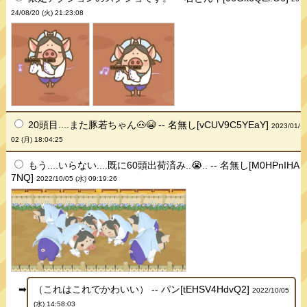
24/08/20 (火) 21:23:08
20頭目....また豚若ちゃん🐽😭 -- 名無し[vCUV9C5YEaY]
2023/01/
02 (月) 18:04:25
もう....いらない....既に60頭出荷済み..😭.. -- 名無し[M0HPnIHA
7NQ]
2022/10/05 (水) 09:19:26
（これはこれでかわいい） -- パン[tEHSV4HdvQ2]
2022/10/05
(水) 14:58:03