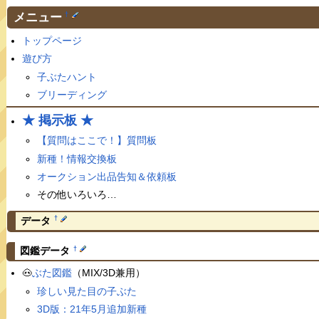
メニュー
†
トップページ
遊び方
子ぶたハント
ブリーディング
★ 掲示板 ★
【質問はここで！】質問板
新種！情報交換板
オークション出品告知＆依頼板
その他いろいろ…
†
データ
†
図鑑データ
🐽
ぶた図鑑
（MIX/3D兼用）
珍しい見た目の子ぶた
3D版：21年5月追加新種