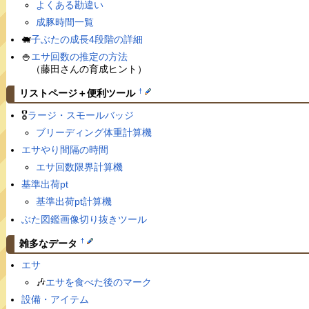
よくある勘違い
成豚時間一覧
🐖
子ぶたの成長4段階の詳細
🍚
エサ回数の推定の方法
（藤田さんの育成ヒント）
†
リストページ＋便利ツール
🎖
ラージ・スモールバッジ
ブリーディング体重計算機
エサやり間隔の時間
エサ回数限界計算機
基準出荷pt
基準出荷pt計算機
ぶた図鑑画像切り抜きツール
†
雑多なデータ
エサ
🎶
エサを食べた後のマーク
設備・アイテム