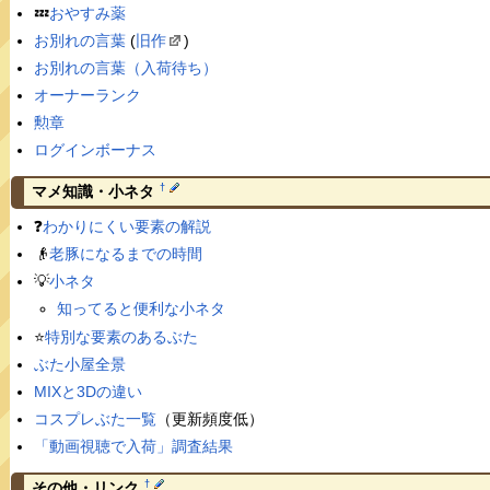
💤
おやすみ薬
お別れの言葉
(
旧作
)
お別れの言葉（入荷待ち）
オーナーランク
勲章
ログインボーナス
†
マメ知識・小ネタ
❓
わかりにくい要素の解説
👴
老豚になるまでの時間
💡
小ネタ
知ってると便利な小ネタ
⭐️
特別な要素のあるぶた
ぶた小屋全景
MIXと3Dの違い
コスプレぶた一覧
（更新頻度低）
「動画視聴で入荷」調査結果
†
その他・リンク