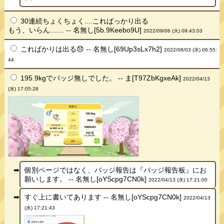
30連続ちょくちょく....こればっかり出る
もう、いらん....... -- 名無し[5b.9Keebo9U]
2022/09/06 (火) 09:43:03
こればかりは出る😞 -- 名無し[69Up3sLx7h2]
2022/08/03 (水) 06:55:
44
195.9kgでバッジ無しでした。 -- ま[T97ZbKgxeAk]
2022/04/13
(水) 17:05:28
個別ページではなく、バッジ報告は『バッジ報告板』にお
願いします。 -- 名無し[oYScpg7CN0k]
2022/04/13 (水) 17:21:00
すぐ上に書いてあります -- 名無し[oYScpg7CN0k]
2022/04/13
(水) 17:21:43