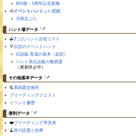
MIX版：5周年記念新種
🐽
イベントハント
ぶた図鑑
月限定ぶた
†
ハント場データ
⛳️
子ぶたハント出現リスト
🏅
伝説のイベントハント
伝説級 育成の基本（必読）
ハント系伝説級の難易度
（更新停止中）
†
その他基本データ
📃
系統図交換所
ブリーディングクエスト
イベント履歴
†
便利データ
❤️
ブリーディング早見表
🧹
床の設置と効果