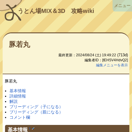
メニュー
うとん場MIX＆3D
攻略wiki
豚若丸
(713d)
最終更新：2024/08/24 (土) 19:49:22
編集者ID：[tEHSV4HdvQ2]
編集メニューを表示
豚若丸
基本情報
詳細情報
解説
ブリーディング（子になる）
ブリーディング（親になる）
コメント欄
基本情報
†