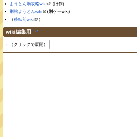
ようとん場攻略wiki
(旧作)
別館ようとんwiki
(別ゲーwiki)
（
移転前wiki
）
wiki編集用
†
（クリックで展開）