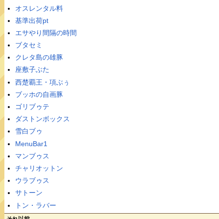
オスレンタル料
基準出荷pt
エサやり間隔の時間
ブタセミ
クレタ島の雄豚
座敷子ぶた
西楚覇王・項ぶぅ
ブッホの自画豚
ゴリブゥテ
ダストンボックス
雪白ブゥ
MenuBar1
マンブゥス
チャリオットン
ウラブゥス
サトーン
トン・ラバー