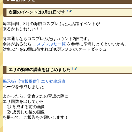
†
次回のイベントは8月21日です
毎年恒例、8月の海賊コスプレぶた大活躍イベントが…
来るかもしれない！！
例年通りならコスプレぶたはカウント2倍です。
余裕があるなら
コスプレぶた一覧
を参考に準備しとくといいかも。
対象ぶたを20頭出荷すれば40頭ぶんのスタートダッシュ！
†
エサの効率の調査をはじめました
掲示板/【情報提供】エサ効率調査
ページを作成しました！
よかったら、偏食ぶたの育成の際に
エサ回数を出してから
① 育成する前の画像
② 成長した後の画像
を撮って、ご報告をお願いします！