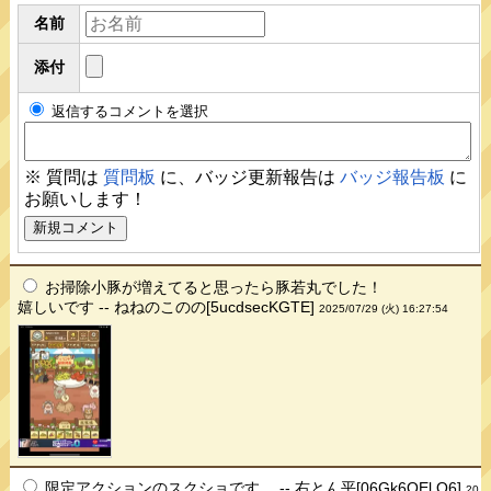
名前
添付
返信するコメントを選択
※ 質問は
質問板
に、バッジ更新報告は
バッジ報告板
に
お願いします！
お掃除小豚が増えてると思ったら豚若丸でした！
嬉しいです -- ねねのこのの[5ucdsecKGTE]
2025/07/29 (火) 16:27:54
限定アクションのスクショです。 -- 右とん平[06Gk6QEl.O6]
20