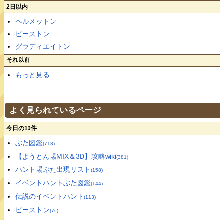
2日以内
ヘルメットン
ビーストン
グラディエイトン
それ以前
もっと見る
よく見られているページ
今日の10件
ぶた図鑑
(713)
【ようとん場MIX＆3D】攻略wiki
(381)
ハント場ぶた出現リスト
(158)
イベントハントぶた図鑑
(144)
伝説のイベントハント
(113)
ビーストン
(76)