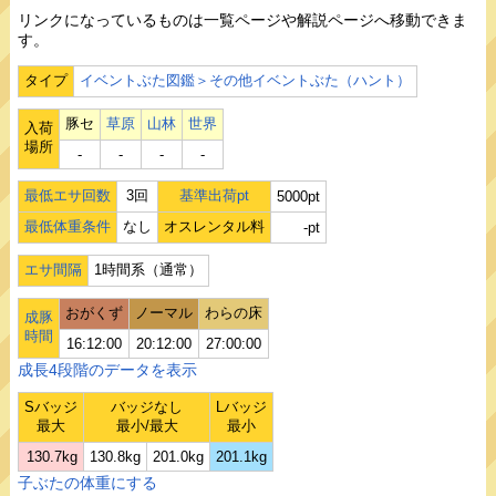
リンクになっているものは一覧ページや解説ページへ移動できま
す。
タイプ
イベントぶた図鑑＞その他イベントぶた（ハント）
豚セ
草原
山林
世界
入荷
場所
‐
‐
‐
‐
最低エサ回数
3回
基準出荷pt
5000pt
最低体重条件
なし
オスレンタル料
-pt
エサ間隔
1時間系（通常）
おがくず
ノーマル
わらの床
成豚
時間
16:12:00
20:12:00
27:00:00
成長4段階のデータを表示
Sバッジ
バッジなし
Lバッジ
最大
最小/最大
最小
130.7kg
130.8kg
201.0kg
201.1kg
子ぶたの体重にする