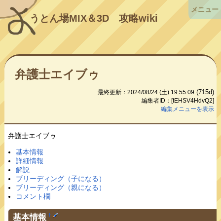
メニュー
うとん場MIX＆3D
攻略wiki
弁護士エイブゥ
(715d)
最終更新：2024/08/24 (土) 19:55:09
編集者ID：[tEHSV4HdvQ2]
編集メニューを表示
弁護士エイブゥ
基本情報
詳細情報
解説
ブリーディング（子になる）
ブリーディング（親になる）
コメント欄
基本情報
†