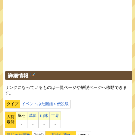
詳細情報
†
リンクになっているものは一覧ページや解説ページへ移動できま
す。
タイプ
イベントぶた図鑑＞伝説級
豚セ
草原
山林
世界
入荷
場所
‐
‐
‐
‐