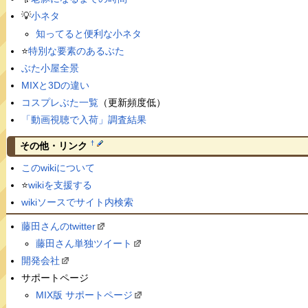
💡
小ネタ
知ってると便利な小ネタ
⭐️
特別な要素のあるぶた
ぶた小屋全景
MIXと3Dの違い
コスプレぶた一覧
（更新頻度低）
「動画視聴で入荷」調査結果
†
その他・リンク
このwikiについて
⭐️
wikiを支援する
wikiソースでサイト内検索
藤田さんのtwitter
藤田さん単独ツイート
開発会社
サポートページ
MIX版 サポートページ