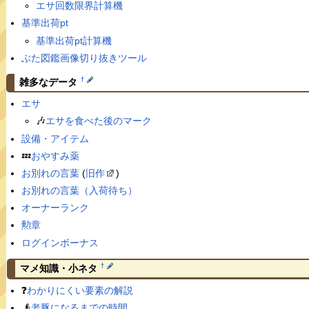
エサ回数限界計算機
基準出荷pt
基準出荷pt計算機
ぶた図鑑画像切り抜きツール
†
雑多なデータ
エサ
🎶
エサを食べた後のマーク
設備・アイテム
💤
おやすみ薬
お別れの言葉
(
旧作
)
お別れの言葉（入荷待ち）
オーナーランク
勲章
ログインボーナス
†
マメ知識・小ネタ
❓
わかりにくい要素の解説
👴
老豚になるまでの時間