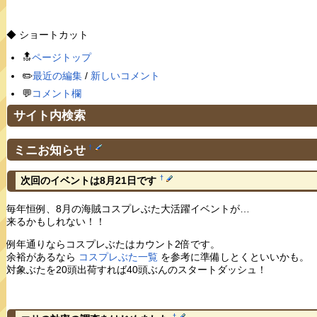
◆ ショートカット
🔝
ページトップ
✏️
最近の編集
/
新しいコメント
💬
コメント欄
サイト内検索
ミニお知らせ
†
†
次回のイベントは8月21日です
毎年恒例、8月の海賊コスプレぶた大活躍イベントが…
来るかもしれない！！
例年通りならコスプレぶたはカウント2倍です。
余裕があるなら
コスプレぶた一覧
を参考に準備しとくといいかも。
対象ぶたを20頭出荷すれば40頭ぶんのスタートダッシュ！
†