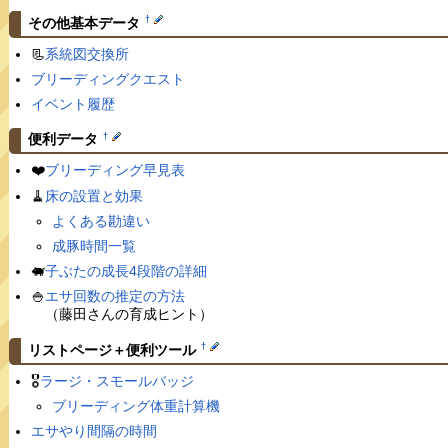
†
その他基本データ
📃
系統図交換所
ブリーディングクエスト
イベント履歴
†
便利データ
❤️
ブリーディング早見表
🧹
床の設置と効果
よくある勘違い
成豚時間一覧
🐖
子ぶたの成長4段階の詳細
🍚
エサ回数の推定の方法
（藤田さんの育成ヒント）
†
リストページ＋便利ツール
🎖
ラージ・スモールバッジ
ブリーディング体重計算機
エサやり間隔の時間