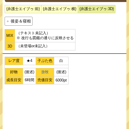
{弁護士エイブゥ:前}
{弁護士エイブゥ:横}
{弁護士エイブゥ:3D}
後姿＆寝相
（テキスト未記入）
MIX
※ 改行も図鑑の通りに反映させる
（未登場or未記入）
3D
レア度
★4
子ぶた色
白
好物
(後述)
放牧
(後述)
成長目安
6時間
売価目安
6000pt