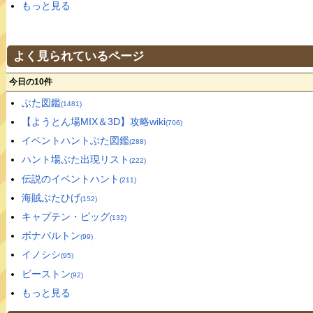
もっと見る
よく見られているページ
今日の10件
ぶた図鑑
(1481)
【ようとん場MIX＆3D】攻略wiki
(706)
イベントハントぶた図鑑
(288)
ハント場ぶた出現リスト
(222)
伝説のイベントハント
(211)
海賊ぶたひげ
(152)
キャプテン・ピッグ
(132)
ボナパルトン
(99)
イノシシ
(95)
ビーストン
(92)
もっと見る