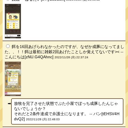
餌を16回あげられなかったのですが、なぜか成豚になってまし
た、、！！餌は最初に雑穀2回あげたことしか覚えてないです>< --
こんにちは[zNU.G4QAhnc]
2022/11/28 (月) 22:37:24
放牧を完了させた状態でぶた小屋でぼっち成豚したんじゃ
ないでしょうか？
それだと2条件達成で弁護士になります。 -- パン[tEHSV4H
dvQ2]
2022/11/28 (月) 22:48:03