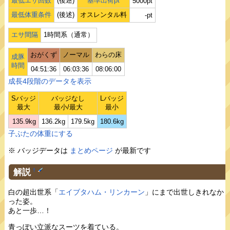
最低エサ回数
(後述)
基準出荷pt
5000pt
最低体重条件
(後述)
オスレンタル料
-pt
エサ間隔
1時間系（通常）
おがくず
ノーマル
わらの床
成豚
時間
04:51:36
06:03:36
08:06:00
成長4段階のデータを表示
Sバッジ
バッジなし
Lバッジ
最大
最小/最大
最小
135.9kg
136.2kg
179.5kg
180.6kg
子ぶたの体重にする
※ バッジデータは
まとめページ
が最新です
解説
†
白の超出世系「
エイブタハム・リンカーン
」にまで出世しきれなか
った姿。
あと一歩…！
青っぽい立派なスーツを着ている。