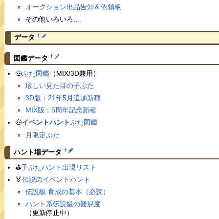
オークション出品告知＆依頼板
その他いろいろ…
†
データ
†
図鑑データ
🐽
ぶた図鑑
（MIX/3D兼用）
珍しい見た目の子ぶた
3D版：21年5月追加新種
MIX版：5周年記念新種
🐽
イベントハント
ぶた図鑑
月限定ぶた
†
ハント場データ
⛳️
子ぶたハント出現リスト
🏅
伝説のイベントハント
伝説級 育成の基本（必読）
ハント系伝説級の難易度
（更新停止中）