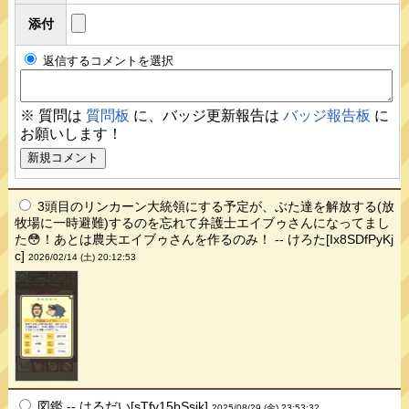
添付
返信するコメントを選択
※ 質問は
質問板
に、バッジ更新報告は
バッジ報告板
に
お願いします！
3頭目のリンカーン大統領にする予定が、ぶた達を解放する(放
牧場に一時避難)するのを忘れて弁護士エイブゥさんになってまし
た😳！あとは農夫エイブゥさんを作るのみ！ -- けろた[Ix8SDfPyKj
c]
2026/02/14 (土) 20:12:53
図鑑 -- はるだい[sTfy15bSsik]
2025/08/29 (金) 23:53:32