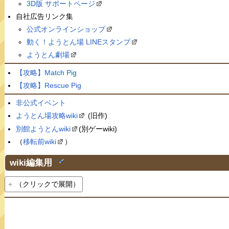
3D版 サポートページ
自社広告リンク集
公式オンラインショップ
動く！ようとん場 LINEスタンプ
ようとん劇場
【攻略】Match Pig
【攻略】Rescue Pig
非公式イベント
ようとん場攻略wiki
(旧作)
別館ようとんwiki
(別ゲーwiki)
（
移転前wiki
）
wiki編集用
†
（クリックで展開）