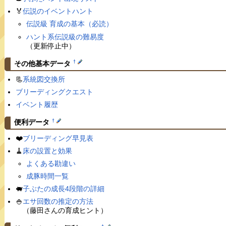
🏅
伝説のイベントハント
伝説級 育成の基本（必読）
ハント系伝説級の難易度
（更新停止中）
†
その他基本データ
📃
系統図交換所
ブリーディングクエスト
イベント履歴
†
便利データ
❤️
ブリーディング早見表
🧹
床の設置と効果
よくある勘違い
成豚時間一覧
🐖
子ぶたの成長4段階の詳細
🍚
エサ回数の推定の方法
（藤田さんの育成ヒント）