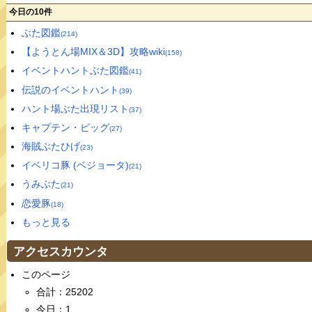
今日の10件
ぶた図鑑
(214)
【ようとん場MIX＆3D】攻略wiki
(158)
イベントハントぶた図鑑
(41)
伝説のイベントハント
(39)
ハント場ぶた出現リスト
(37)
キャプテン・ピッグ
(27)
海賊ぶたひげ
(23)
イベリコ豚 (ベジョータ)
(21)
うみぶた
(21)
恋愛豚
(18)
もっと見る
アクセスカウンタ
このページ
合計：25202
今日：1