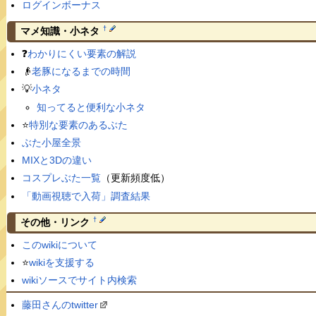
ログインボーナス
†
マメ知識・小ネタ
❓
わかりにくい要素の解説
👴
老豚になるまでの時間
💡
小ネタ
知ってると便利な小ネタ
⭐️
特別な要素のあるぶた
ぶた小屋全景
MIXと3Dの違い
コスプレぶた一覧
（更新頻度低）
「動画視聴で入荷」調査結果
†
その他・リンク
このwikiについて
⭐️
wikiを支援する
wikiソースでサイト内検索
藤田さんのtwitter