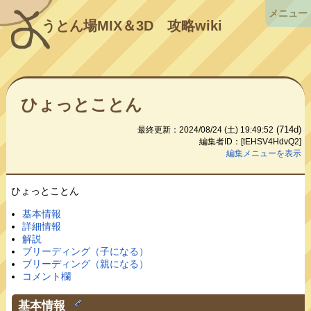
メニュー
うとん場MIX＆3D
攻略wiki
ひょっとことん
(714d)
最終更新：2024/08/24 (土) 19:49:52
編集者ID：[tEHSV4HdvQ2]
編集メニューを表示
ひょっとことん
基本情報
詳細情報
解説
ブリーディング（子になる）
ブリーディング（親になる）
コメント欄
基本情報
†