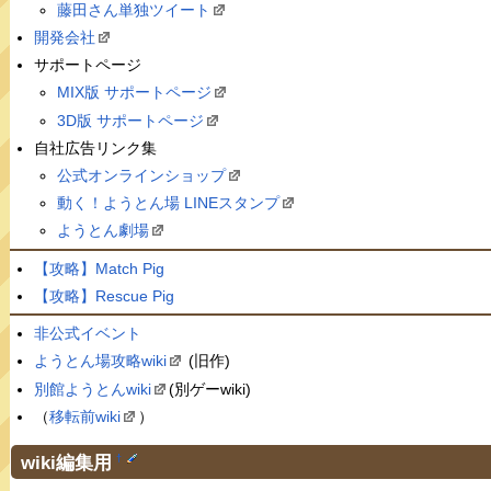
藤田さん単独ツイート
開発会社
サポートページ
MIX版 サポートページ
3D版 サポートページ
自社広告リンク集
公式オンラインショップ
動く！ようとん場 LINEスタンプ
ようとん劇場
【攻略】Match Pig
【攻略】Rescue Pig
非公式イベント
ようとん場攻略wiki
(旧作)
別館ようとんwiki
(別ゲーwiki)
（
移転前wiki
）
wiki編集用
†