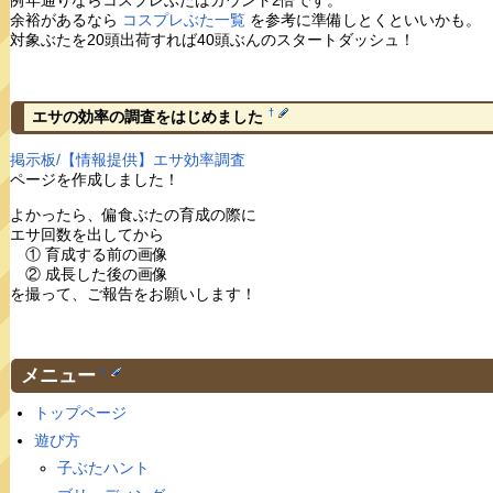
例年通りならコスプレぶたはカウント2倍です。
余裕があるなら
コスプレぶた一覧
を参考に準備しとくといいかも。
対象ぶたを20頭出荷すれば40頭ぶんのスタートダッシュ！
†
エサの効率の調査をはじめました
掲示板/【情報提供】エサ効率調査
ページを作成しました！
よかったら、偏食ぶたの育成の際に
エサ回数を出してから
① 育成する前の画像
② 成長した後の画像
を撮って、ご報告をお願いします！
メニュー
†
トップページ
遊び方
子ぶたハント