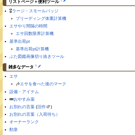
†
リストページ＋便利ツール
🎖
ラージ・スモールバッジ
ブリーディング体重計算機
エサやり間隔の時間
エサ回数限界計算機
基準出荷pt
基準出荷pt計算機
ぶた図鑑画像切り抜きツール
†
雑多なデータ
エサ
🎶
エサを食べた後のマーク
設備・アイテム
💤
おやすみ薬
お別れの言葉
(
旧作
)
お別れの言葉（入荷待ち）
オーナーランク
勲章