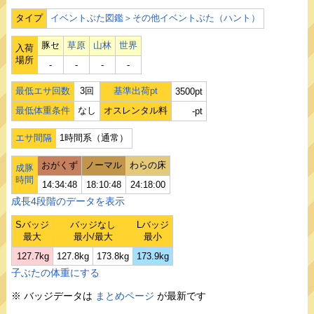
タイプ
イベントぶた図鑑＞その他イベントぶた（ハント）
豚セ
草原
山林
世界
入荷
場所
‐
‐
‐
‐
最低エサ回数
3回
基準出荷pt
3500pt
最低体重条件
なし
オスレンタル料
-pt
エサ間隔
1時間系（通常）
おがくず
ノーマル
わらの床
成豚
時間
14:34:48
18:10:48
24:18:00
成長4段階のデータを表示
Sバッジ
バッジなし
Lバッジ
最大
最小/最大
最小
127.7kg
127.8kg
173.8kg
173.9kg
子ぶたの体重にする
※ バッジデータは
まとめページ
が最新です