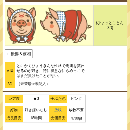
{ひょっとことん:
3D}
後姿＆寝相
とにかくひょうきんな性格で周囲を笑わ
せるのが好き。特に得意なにらめっこで
MIX
はまだ負けたことがない。
（未登場or未記入）
3D
レア度
★3
子ぶた色
ピンク
好物
好き嫌いなし
放牧
放牧不要
成長目安
18時間
売価目安
4700pt