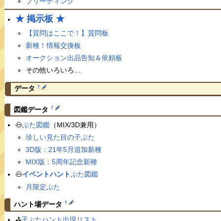
ブリーディング
★ 掲示板 ★
【質問はここで！】質問板
新種！情報交換板
オークション出品告知＆依頼板
その他いろいろ…
†
データ
†
図鑑データ
🐽
ぶた図鑑
（MIX/3D兼用）
珍しい見た目の子ぶた
3D版：21年5月追加新種
MIX版：5周年記念新種
🐽
イベントハント
ぶた図鑑
月限定ぶた
†
ハント場データ
⛳️
子ぶたハント出現リスト