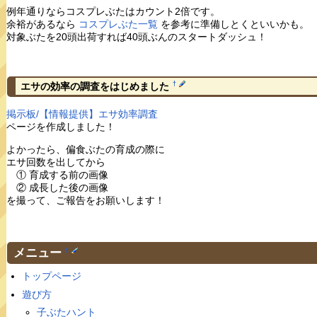
例年通りならコスプレぶたはカウント2倍です。
余裕があるなら
コスプレぶた一覧
を参考に準備しとくといいかも。
対象ぶたを20頭出荷すれば40頭ぶんのスタートダッシュ！
†
エサの効率の調査をはじめました
掲示板/【情報提供】エサ効率調査
ページを作成しました！
よかったら、偏食ぶたの育成の際に
エサ回数を出してから
① 育成する前の画像
② 成長した後の画像
を撮って、ご報告をお願いします！
メニュー
†
トップページ
遊び方
子ぶたハント