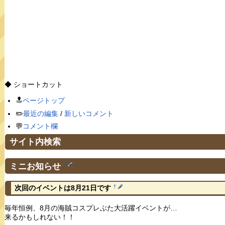
◆ ショートカット
🔝
ページトップ
✏️
最近の編集
/
新しいコメント
💬
コメント欄
サイト内検索
ミニお知らせ
†
†
次回のイベントは8月21日です
毎年恒例、8月の海賊コスプレぶた大活躍イベントが…
来るかもしれない！！