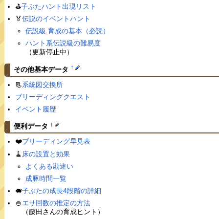
⛳️
子ぶたハント出現リスト
🏅
伝説のイベントハント
伝説級 育成の基本（必読）
ハント系伝説級の難易度
（更新停止中）
†
その他基本データ
📃
系統図交換所
ブリーディングクエスト
イベント履歴
†
便利データ
❤️
ブリーディング早見表
🧹
床の設置と効果
よくある勘違い
成豚時間一覧
🐖
子ぶたの成長4段階の詳細
🍚
エサ回数の推定の方法
（藤田さんの育成ヒント）