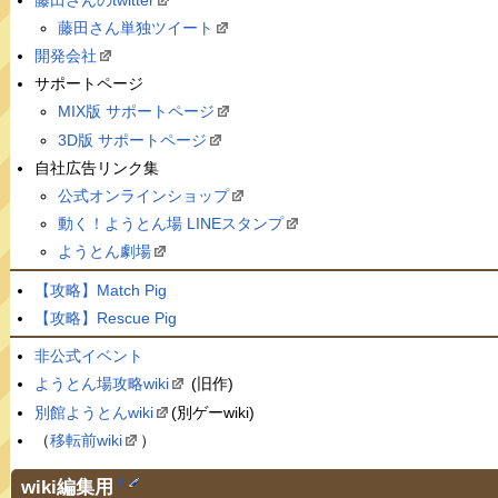
藤田さん単独ツイート
開発会社
サポートページ
MIX版 サポートページ
3D版 サポートページ
自社広告リンク集
公式オンラインショップ
動く！ようとん場 LINEスタンプ
ようとん劇場
【攻略】Match Pig
【攻略】Rescue Pig
非公式イベント
ようとん場攻略wiki
(旧作)
別館ようとんwiki
(別ゲーwiki)
（
移転前wiki
）
wiki編集用
†