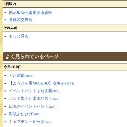
3日以内
掲示板/wiki編集者連絡板
系統図交換所
それ以前
もっと見る
よく見られているページ
今日の10件
ぶた図鑑
(1597)
【ようとん場MIX＆3D】攻略wiki
(798)
イベントハントぶた図鑑
(303)
ハント場ぶた出現リスト
(239)
伝説のイベントハント
(224)
海賊ぶたひげ
(167)
キャプテン・ピッグ
(143)