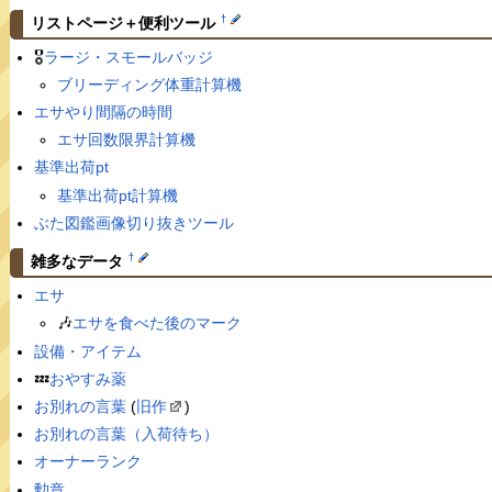
†
リストページ＋便利ツール
🎖
ラージ・スモールバッジ
ブリーディング体重計算機
エサやり間隔の時間
エサ回数限界計算機
基準出荷pt
基準出荷pt計算機
ぶた図鑑画像切り抜きツール
†
雑多なデータ
エサ
🎶
エサを食べた後のマーク
設備・アイテム
💤
おやすみ薬
お別れの言葉
(
旧作
)
お別れの言葉（入荷待ち）
オーナーランク
勲章