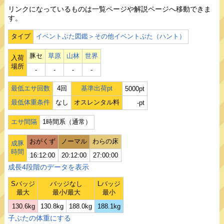
リンクになっているものは一覧ページや解説ページへ移動できま
す。
タイプ
イベントぶた図鑑＞その他イベントぶた（ハント）
豚セ
草原
山林
世界
入荷
場所
‐
‐
‐
‐
最低エサ回数
4回
基準出荷pt
5000pt
最低体重条件
なし
オスレンタル料
-pt
エサ間隔
1時間系（通常）
おがくず
ノーマル
わらの床
成豚
時間
16:12:00
20:12:00
27:00:00
成長4段階のデータを表示
Sバッジ
バッジなし
Lバッジ
最大
最小/最大
最小
130.6kg
130.8kg
188.0kg
188.1kg
子ぶたの体重にする