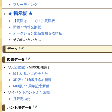
ブリーディング
★ 掲示板 ★
【質問はここで！】質問板
新種！情報交換板
オークション出品告知＆依頼板
その他いろいろ…
†
データ
†
図鑑データ
🐽
ぶた図鑑
（MIX/3D兼用）
珍しい見た目の子ぶた
3D版：21年5月追加新種
MIX版：5周年記念新種
🐽
イベントハント
ぶた図鑑
月限定ぶた
†
ハント場データ