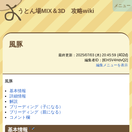
メニュー
うとん場MIX＆3D
攻略wiki
風豚
(402d)
最終更新：2025/07/03 (木) 20:45:59
編集者ID：[tEHSV4HdvQ2]
編集メニューを表示
風豚
基本情報
詳細情報
解説
ブリーディング（子になる）
ブリーディング（親になる）
コメント欄
基本情報
†