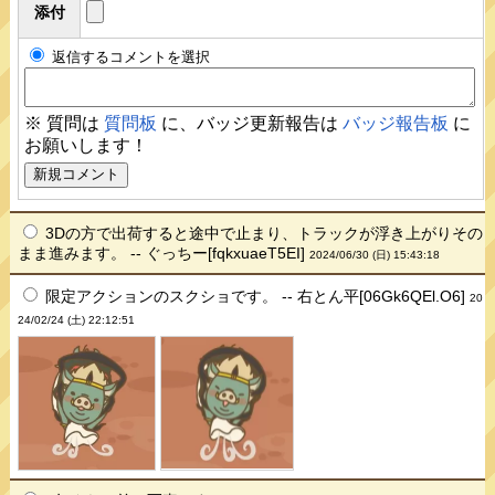
添付
返信するコメントを選択
※ 質問は
質問板
に、バッジ更新報告は
バッジ報告板
に
お願いします！
3Dの方で出荷すると途中で止まり、トラックが浮き上がりその
まま進みます。 -- ぐっちー[fqkxuaeT5EI]
2024/06/30 (日) 15:43:18
限定アクションのスクショです。 -- 右とん平[06Gk6QEl.O6]
20
24/02/24 (土) 22:12:51