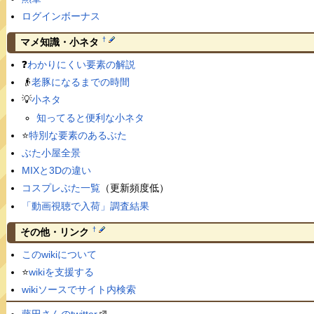
ログインボーナス
†
マメ知識・小ネタ
❓
わかりにくい要素の解説
👴
老豚になるまでの時間
💡
小ネタ
知ってると便利な小ネタ
⭐️
特別な要素のあるぶた
ぶた小屋全景
MIXと3Dの違い
コスプレぶた一覧
（更新頻度低）
「動画視聴で入荷」調査結果
†
その他・リンク
このwikiについて
⭐️
wikiを支援する
wikiソースでサイト内検索
藤田さんのtwitter