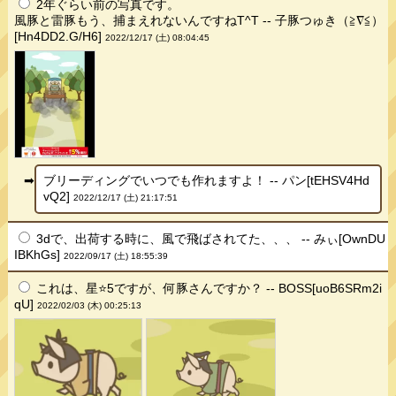
2年ぐらい前の写真です。
風豚と雷豚もう、捕まえれないんですねT^T -- 子豚つゅき（≧∇≦）
[Hn4DD2.G/H6]
2022/12/17 (土) 08:04:45
ブリーディングでいつでも作れますよ！ -- パン[tEHSV4Hd
vQ2]
2022/12/17 (土) 21:17:51
3dで、出荷する時に、風で飛ばされてた、、、 -- みぃ[OwnDU
IBKhGs]
2022/09/17 (土) 18:55:39
これは、星⭐️5ですが、何豚さんですか？ -- BOSS[uoB6SRm2i
qU]
2022/02/03 (木) 00:25:13