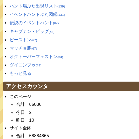
ハント場ぶた出現リスト
(139)
イベントハントぶた図鑑
(131)
伝説のイベントハント
(97)
キャプテン・ピッグ
(68)
ビーストン
(67)
マッチョ豚
(67)
オクトーバーフェストン
(53)
ダイニンブゥ
(49)
もっと見る
アクセスカウンタ
このページ
合計：65036
今日：2
昨日：10
サイト全体
合計：68884865