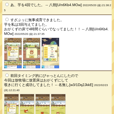
あ、芋を4回でした。 -- 八朔[U/n6Kb4.MOw]
2022/05/20 (金) 21:38:2
5
すざぶぅに無事成育できました。
芋を私は3回与えてました。
おがくずの床で4時間ぐらいでなってました！！ -- 八朔[U/n6Kb4.
MOw]
2022/05/20 (金) 21:37:35
前回タイミング的にびゃっとんにしたので
今回は放牧場に放置床はおがくずにして
覗きに行くと成功してました！ -- 名無し[w3/1Dq2JkkE]
2022/02/23
(水) 12:21:40