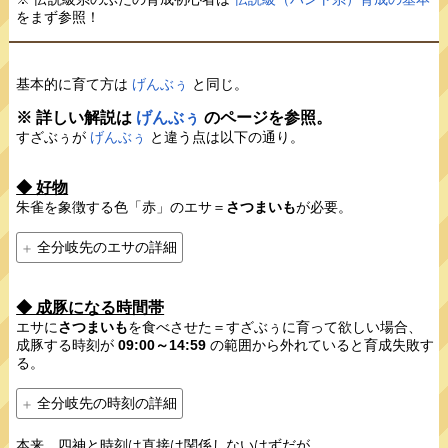
をまず参照！
基本的に育て方は
げんぶぅ
と同じ。
※ 詳しい解説は
げんぶぅ
のページを参照。
すざぶぅが
げんぶぅ
と違う点は以下の通り。
◆ 好物
朱雀を象徴する色「赤」のエサ＝
さつまいも
が必要。
全分岐先のエサの詳細
◆ 成豚になる時間帯
エサに
さつまいも
を食べさせた＝すざぶぅに育って欲しい場合、
成豚する時刻が
09:00～14:59
の範囲から外れていると育成失敗す
る。
全分岐先の時刻の詳細
本来、四神と時刻は直接は関係しないはずだが、