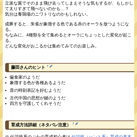
立派な翼でそのまま飛び去ってしまえそうな気もするが、もしかし
て太りすぎて飛べないのかも…？
気分は養鶏場のニワトリなのかもしれない。
成豚すると、朱雀が象徴する色である赤のオーラを放つようにな
る。
ちなみに、4種類を全て集めるとオーラにちょっとした変化が起こ
る。
どんな変化がおこるかは集めてみてのお楽しみ。
†
藤田さんのヒント
偏食家のようだ
象徴する色が各種あるようだ
昔の時刻表記を好むようだ
古代中国の思想が鍵のようだ
四方を守護してくれそうだ
†
育成方法詳細
（ネタバレ注意）
※ 伝説級系のぶたの育成初心者は
伝説級（ハント系）育成の基本