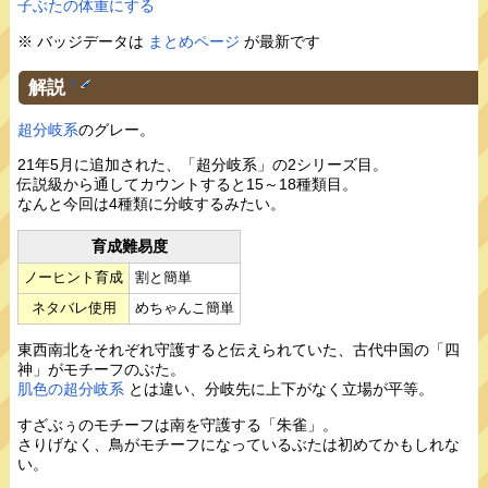
子ぶたの体重にする
※ バッジデータは
まとめページ
が最新です
解説
†
超分岐系
のグレー。
21年5月に追加された、「超分岐系」の2シリーズ目。
伝説級から通してカウントすると15～18種類目。
なんと今回は4種類に分岐するみたい。
育成難易度
ノーヒント育成
割と簡単
ネタバレ使用
めちゃんこ簡単
東西南北をそれぞれ守護すると伝えられていた、古代中国の「四
神」がモチーフのぶた。
肌色の超分岐系
とは違い、分岐先に上下がなく立場が平等。
すざぶぅのモチーフは南を守護する「朱雀」。
さりげなく、鳥がモチーフになっているぶたは初めてかもしれな
い。