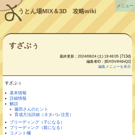
メニュー
うとん場MIX＆3D
攻略wiki
すざぶぅ
(713d)
最終更新：2024/08/24 (土) 19:48:05
編集者ID：[tEHSV4HdvQ2]
編集メニューを表示
すざぶぅ
基本情報
詳細情報
解説
藤田さんのヒント
育成方法詳細（ネタバレ注意）
ブリーディング（子になる）
ブリーディング（親になる）
コメント欄