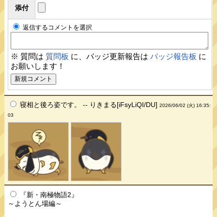
添付
返信するコメントを選択
※ 質問は
質問板
に、バッジ更新報告は
バッジ報告板
に
お願いします！
寝相と後ろ姿です。 -- りきまる[iFsyLiQI/DU]
2026/06/02 (火) 16:35:
03
『新・南極物語2』
～ようとん場編～