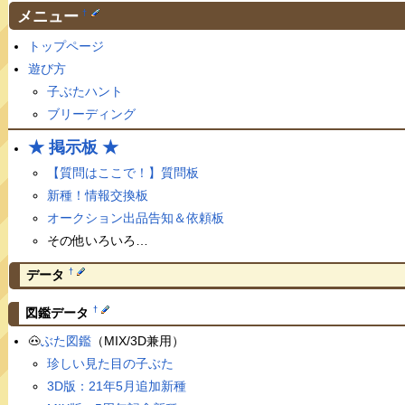
メニュー
†
トップページ
遊び方
子ぶたハント
ブリーディング
★ 掲示板 ★
【質問はここで！】質問板
新種！情報交換板
オークション出品告知＆依頼板
その他いろいろ…
†
データ
†
図鑑データ
🐽
ぶた図鑑
（MIX/3D兼用）
珍しい見た目の子ぶた
3D版：21年5月追加新種