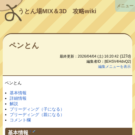
メニュー
うとん場MIX＆3D
攻略wiki
ペンとん
(127d)
最終更新：2026/04/04 (土) 16:20:42
編集者ID：[tEHSV4HdvQ2]
編集メニューを表示
ペンとん
基本情報
詳細情報
解説
ブリーディング（子になる）
ブリーディング（親になる）
コメント欄
基本情報
†