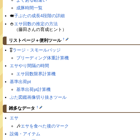
よくある勘違い
成豚時間一覧
🐖
子ぶたの成長4段階の詳細
🍚
エサ回数の推定の方法
（藤田さんの育成ヒント）
†
リストページ＋便利ツール
🎖
ラージ・スモールバッジ
ブリーディング体重計算機
エサやり間隔の時間
エサ回数限界計算機
基準出荷pt
基準出荷pt計算機
ぶた図鑑画像切り抜きツール
†
雑多なデータ
エサ
🎶
エサを食べた後のマーク
設備・アイテム