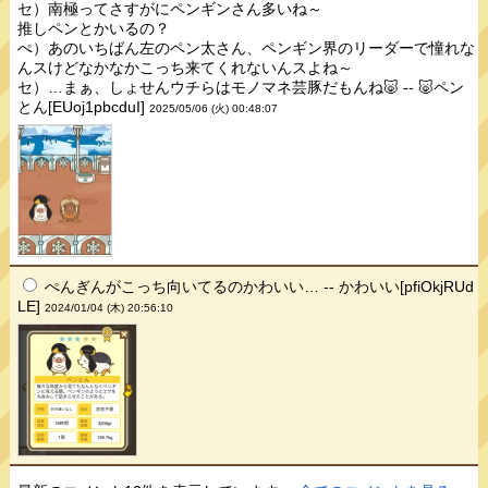
セ）南極ってさすがにペンギンさん多いね～
推しペンとかいるの？
ぺ）あのいちばん左のペン太さん、ペンギン界のリーダーで憧れな
んスけどなかなかこっち来てくれないんスよね～
セ）…まぁ、しょせんウチらはモノマネ芸豚だもんね🐷 -- 🐷ペン
とん[EUoj1pbcduI]
2025/05/06 (火) 00:48:07
ぺんぎんがこっち向いてるのかわいい… -- かわいい[pfiOkjRUd
LE]
2024/01/04 (木) 20:56:10