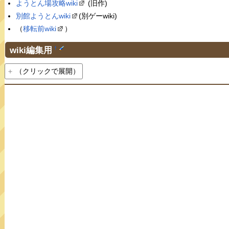
ようとん場攻略wiki
(旧作)
別館ようとんwiki
(別ゲーwiki)
（
移転前wiki
）
wiki編集用
†
（クリックで展開）