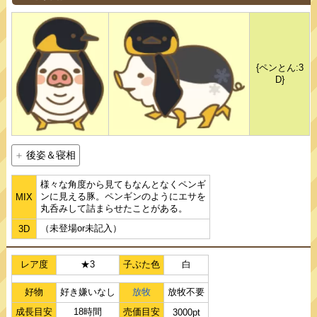
{ペンとん:3
D}
後姿＆寝相
様々な角度から見てもなんとなくペンギ
ンに見える豚。ペンギンのようにエサを
MIX
丸呑みして詰まらせたことがある。
（未登場or未記入）
3D
レア度
★3
子ぶた色
白
好物
好き嫌いなし
放牧
放牧不要
成長目安
18時間
売価目安
3000pt