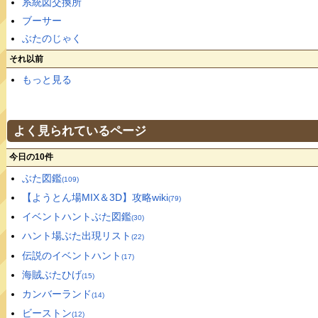
系統図交換所
ブーサー
ぶたのじゃく
それ以前
もっと見る
よく見られているページ
今日の10件
ぶた図鑑
(109)
【ようとん場MIX＆3D】攻略wiki
(79)
イベントハントぶた図鑑
(30)
ハント場ぶた出現リスト
(22)
伝説のイベントハント
(17)
海賊ぶたひげ
(15)
カンバーランド
(14)
ビーストン
(12)