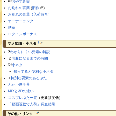
💤
おやすみ薬
お別れの言葉
(
旧作
)
お別れの言葉（入荷待ち）
オーナーランク
勲章
ログインボーナス
†
マメ知識・小ネタ
❓
わかりにくい要素の解説
👴
老豚になるまでの時間
💡
小ネタ
知ってると便利な小ネタ
⭐️
特別な要素のあるぶた
ぶた小屋全景
MIXと3Dの違い
コスプレぶた一覧
（更新頻度低）
「動画視聴で入荷」調査結果
†
その他・リンク