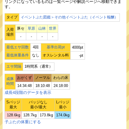
リンクになっているものは一覧ページや解説ページへ移動できま
す。
タイプ
イベントぶた図鑑＞その他イベントぶた（イベント報酬）
豚セ
草原
山林
世界
入荷
場所
‐
‐
‐
‐
最低エサ回数
4回
基準出荷pt
4000pt
最低体重条件
なし
オスレンタル料
-pt
エサ間隔
1時間系（通常）
おがくず
ノーマル
わらの床
成豚
時間
14:34:48
18:10:48
24:18:00
成長4段階のデータを表示
Sバッジ
バッジなし
Lバッジ
最大
最小/最大
最小
128.6kg
128.7kg
173.8kg
174.0kg
子ぶたの体重にする