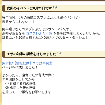
†
次回のイベントは8月21日です
毎年恒例、8月の海賊コスプレぶた大活躍イベントが…
来るかもしれない！！
例年通りならコスプレぶたはカウント2倍です。
余裕があるなら
コスプレぶた一覧
を参考に準備しとくといいかも。
対象ぶたを20頭出荷すれば40頭ぶんのスタートダッシュ！
†
エサの効率の調査をはじめました
掲示板/【情報提供】エサ効率調査
ページを作成しました！
よかったら、偏食ぶたの育成の際に
エサ回数を出してから
① 育成する前の画像
② 成長した後の画像
を撮って、ご報告をお願いします！