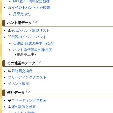
MIX版：5周年記念新種
🐽
イベントハント
ぶた図鑑
月限定ぶた
†
ハント場データ
⛳️
子ぶたハント出現リスト
🏅
伝説のイベントハント
伝説級 育成の基本（必読）
ハント系伝説級の難易度
（更新停止中）
†
その他基本データ
📃
系統図交換所
ブリーディングクエスト
イベント履歴
†
便利データ
❤️
ブリーディング早見表
🧹
床の設置と効果