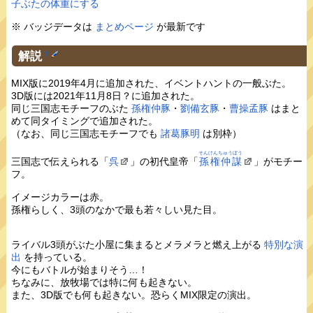
子ぶたの体重にする
※ バッジデータは
まとめページ
が最新です
解説
†
MIX版に2019年4月に追加された、イベントハントの一般ぶた。
3D版には2021年11月8日？に追加された。
同じ三国志モチーフのぶた
孫権仲豚
・
劉備玄豚
・
曹操孟豚
はまと
めて同タイミングで追加された。
（なお、同じ三国志モチーフでも
諸葛豚明
は別枠）
そんけんちゅうぼう
三国志で伝えられる「
呉
」の初代皇帝「
孫権仲謀
」がモチー
フ。
イメージカラーは赤。
孫権らしく、3頭のなかで最も若々しい見た目。
ライバル3頭がぶた小屋に集まるとメラメラと燃え上がる
特別な演
出
を持っている。
今にもバトルが始まりそう…！
ちなみに、放牧場では特に何も起きない。
また、3D版でも何も起きない。恐らくMIX限定の演出。