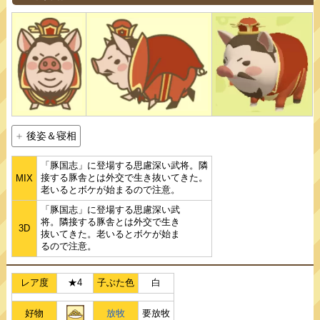
後姿＆寝相
「豚国志」に登場する思慮深い武将。隣
接する豚舎とは外交で生き抜いてきた。
MIX
老いるとボケが始まるので注意。
「豚国志」に登場する思慮深い武
将。隣接する豚舎とは外交で生き
3D
抜いてきた。老いるとボケが始ま
るので注意。
レア度
★4
子ぶた色
白
好物
放牧
要放牧