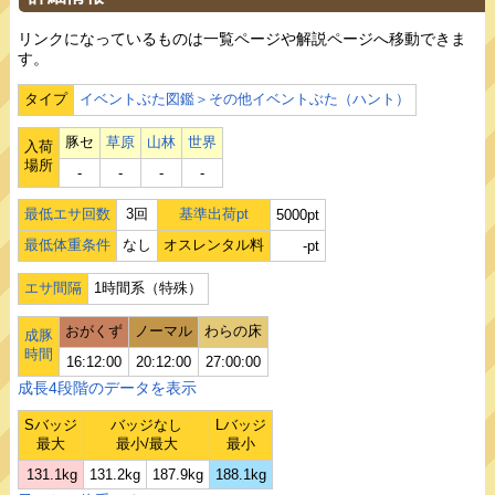
リンクになっているものは一覧ページや解説ページへ移動できま
す。
タイプ
イベントぶた図鑑＞その他イベントぶた（ハント）
豚セ
草原
山林
世界
入荷
場所
‐
‐
‐
‐
最低エサ回数
3回
基準出荷pt
5000pt
最低体重条件
なし
オスレンタル料
-pt
エサ間隔
1時間系（特殊）
おがくず
ノーマル
わらの床
成豚
時間
16:12:00
20:12:00
27:00:00
成長4段階のデータを表示
Sバッジ
バッジなし
Lバッジ
最大
最小/最大
最小
131.1kg
131.2kg
187.9kg
188.1kg