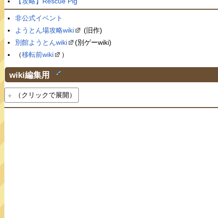
【攻略】Rescue Pig
非公式イベント
ようとん場攻略wiki
(旧作)
別館ようとんwiki
(別ゲーwiki)
（
移転前wiki
）
wiki編集用
†
（クリックで展開）