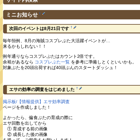
ミニお知らせ
†
†
次回のイベントは8月21日です
毎年恒例、8月の海賊コスプレぶた大活躍イベントが…
来るかもしれない！！
例年通りならコスプレぶたはカウント2倍です。
余裕があるなら
コスプレぶた一覧
を参考に準備しとくといいかも。
対象ぶたを20頭出荷すれば40頭ぶんのスタートダッシュ！
†
エサの効率の調査をはじめました
掲示板/【情報提供】エサ効率調査
ページを作成しました！
よかったら、偏食ぶたの育成の際に
エサ回数を出してから
① 育成する前の画像
② 成長した後の画像
を撮って、ご報告をお願いします！