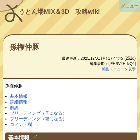
メニュー
うとん場MIX＆3D
攻略wiki
孫権仲豚
(252d)
最終更新：2025/12/01 (月) 17:44:45
編集者ID：[tEHSV4HdvQ2]
編集メニューを表示
孫権仲豚
基本情報
詳細情報
解説
ブリーディング（子になる）
ブリーディング（親になる）
コメント欄
基本情報
†