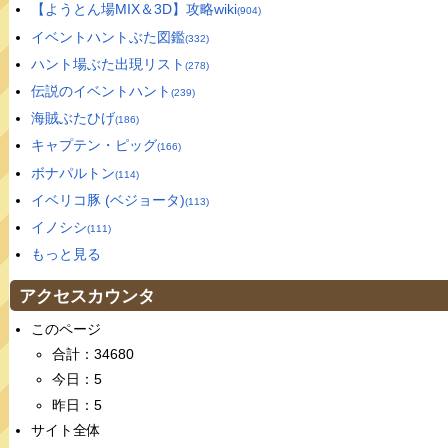
【ようとん場MIX＆3D】攻略wiki
(904)
イベントハントぶた図鑑
(332)
ハント場ぶた出現リスト
(278)
伝説のイベントハント
(239)
海賊ぶたひげ
(186)
キャプテン・ピッグ
(166)
ボナパルトン
(114)
イベリコ豚 (ベジョータ)
(113)
イノシシ
(111)
もっと見る
アクセスカウンタ
このページ
合計：34680
今日：5
昨日：5
サイト全体