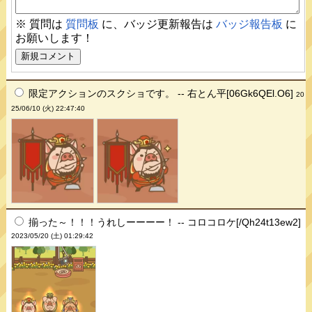
※ 質問は
質問板
に、バッジ更新報告は
バッジ報告板
に
お願いします！
限定アクションのスクショです。 -- 右とん平[06Gk6QEl.O6]
20
25/06/10 (火) 22:47:40
揃った～！！！うれしーーーー！ -- コロコロケ[/Qh24t13ew2]
2023/05/20 (土) 01:29:42