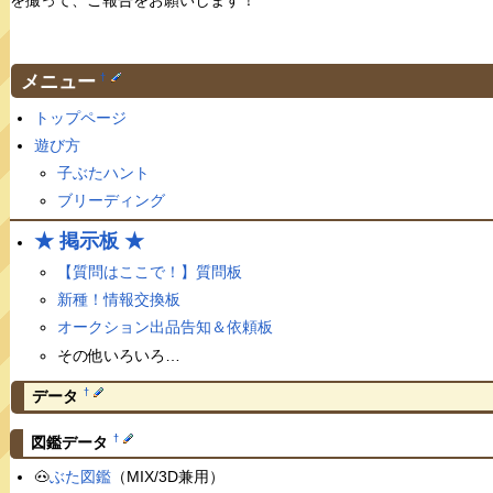
メニュー
†
トップページ
遊び方
子ぶたハント
ブリーディング
★ 掲示板 ★
【質問はここで！】質問板
新種！情報交換板
オークション出品告知＆依頼板
その他いろいろ…
†
データ
†
図鑑データ
🐽
ぶた図鑑
（MIX/3D兼用）