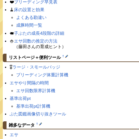
❤️
ブリーディング早見表
🧹
床の設置と効果
よくある勘違い
成豚時間一覧
🐖
子ぶたの成長4段階の詳細
🍚
エサ回数の推定の方法
（藤田さんの育成ヒント）
†
リストページ＋便利ツール
🎖
ラージ・スモールバッジ
ブリーディング体重計算機
エサやり間隔の時間
エサ回数限界計算機
基準出荷pt
基準出荷pt計算機
ぶた図鑑画像切り抜きツール
†
雑多なデータ
エサ