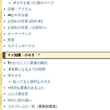
🎶
エサを食べた後のマーク
設備・アイテム
💤
おやすみ薬
お別れの言葉
(
旧作
)
お別れの言葉（入荷待ち）
オーナーランク
勲章
ログインボーナス
†
マメ知識・小ネタ
❓
わかりにくい要素の解説
👴
老豚になるまでの時間
💡
小ネタ
知ってると便利な小ネタ
⭐️
特別な要素のあるぶた
ぶた小屋全景
MIXと3Dの違い
コスプレぶた一覧
（更新頻度低）