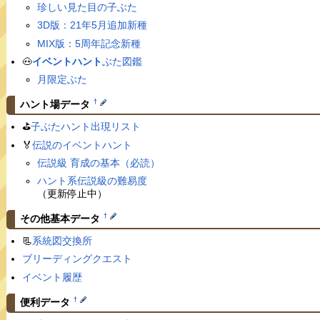
珍しい見た目の子ぶた
3D版：21年5月追加新種
MIX版：5周年記念新種
🐽
イベントハント
ぶた図鑑
月限定ぶた
†
ハント場データ
⛳️
子ぶたハント出現リスト
🏅
伝説のイベントハント
伝説級 育成の基本（必読）
ハント系伝説級の難易度
（更新停止中）
†
その他基本データ
📃
系統図交換所
ブリーディングクエスト
イベント履歴
†
便利データ