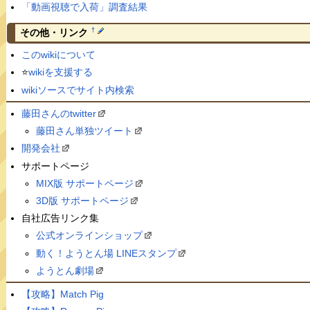
「動画視聴で入荷」調査結果
†
その他・リンク
このwikiについて
⭐️
wikiを支援する
wikiソースでサイト内検索
藤田さんのtwitter
藤田さん単独ツイート
開発会社
サポートページ
MIX版 サポートページ
3D版 サポートページ
自社広告リンク集
公式オンラインショップ
動く！ようとん場 LINEスタンプ
ようとん劇場
【攻略】Match Pig